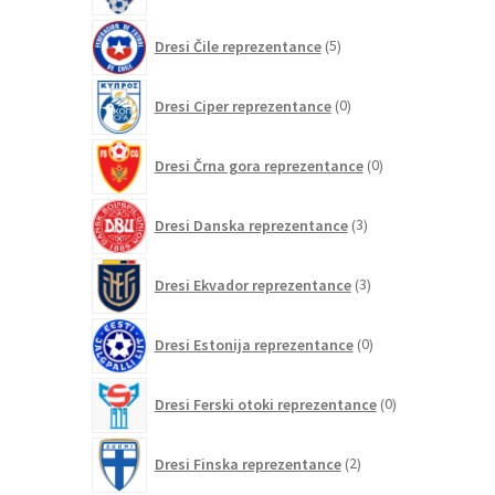
5
Dresi Čile reprezentance
5
izdelkov
0
Dresi Ciper reprezentance
0
izdelkov
0
Dresi Črna gora reprezentance
0
izdelkov
3
Dresi Danska reprezentance
3
izdelki
3
Dresi Ekvador reprezentance
3
izdelki
0
Dresi Estonija reprezentance
0
izdelkov
0
Dresi Ferski otoki reprezentance
0
izdelkov
2
Dresi Finska reprezentance
2
izdelka