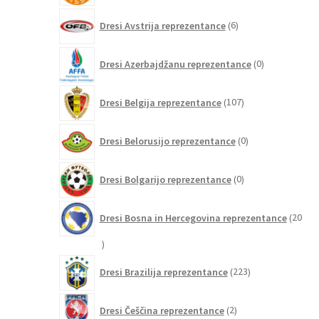
6
Dresi Avstrija reprezentance
6
izdelkov
0
Dresi Azerbajdžanu reprezentance
0
izdelkov
107
Dresi Belgija reprezentance
107
izdelkov
0
Dresi Belorusijo reprezentance
0
izdelkov
0
Dresi Bolgarijo reprezentance
0
izdelkov
Dresi Bosna in Hercegovina reprezentance
20
20
izdelkov
223
Dresi Brazilija reprezentance
223
izdelkov
2
Dresi Češčina reprezentance
2
izdelka