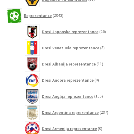
izdelkov
2042
Reprezentance
2042
izdelkov
26
Dresi Japonska reprezentance
26
izdelkov
3
Dresi Venezuela reprezentance
3
izdelki
11
Dresi Albanija reprezentance
11
izdelkov
0
Dresi Andora reprezentance
0
izdelkov
155
Dresi Anglija reprezentance
155
izdelkov
297
Dresi Argentina reprezentance
297
izdelkov
0
Dresi Armenija reprezentance
0
izdelkov