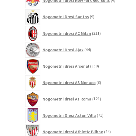
Nogometni dresi New York Red Bulls
4
izdelki
9
Nogometni Dresi Santos
9
izdelkov
211
Nogometni dresi AC Milan
211
izdelkov
44
Nogometni Dresi Ajax
44
izdelkov
350
Nogometni dresi Arsenal
350
izdelkov
8
Nogometni dresi AS Monaco
8
izdelkov
121
Nogometni dresi As Roma
121
izdelkov
71
Nogometni Dresi Aston Villa
71
izdelkov
24
Nogometni dresi Athletic Bilbao
24
izdelkov