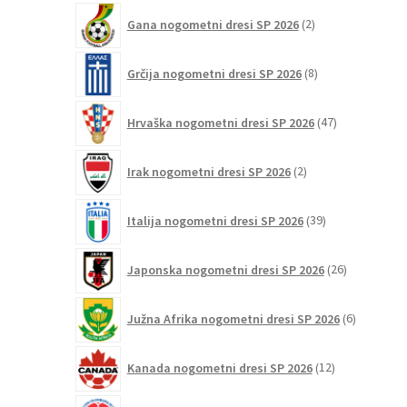
2
Gana nogometni dresi SP 2026
2
izdelka
8
Grčija nogometni dresi SP 2026
8
izdelkov
47
Hrvaška nogometni dresi SP 2026
47
izdelkov
2
Irak nogometni dresi SP 2026
2
izdelka
39
Italija nogometni dresi SP 2026
39
izdelkov
26
Japonska nogometni dresi SP 2026
26
izdelkov
6
Južna Afrika nogometni dresi SP 2026
6
izdelkov
12
Kanada nogometni dresi SP 2026
12
izdelkov
47