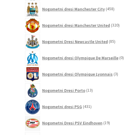
458
Nogometni dresi Manchester City
458
izdelkov
320
Nogometni dresi Manchester United
320
izdelkov
85
Nogometni Dresi Newcastle United
85
izdelkov
0
Nogometni dresi Olympique De Marseille
0
izdelk
3
Nogometni dresi Olympique Lyonnais
3
izdelki
13
Nogometni Dresi Porto
13
izdelkov
431
Nogometni dresi PSG
431
izdelkov
19
Nogometni Dresi PSV Eindhoven
19
izdelkov