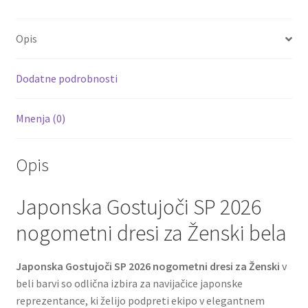
b
tt
ai
er
d
ar
o
er
l
es
di
e
Opis
o
t
t
k
Dodatne podrobnosti
Mnenja (0)
Opis
Japonska Gostujoči SP 2026
nogometni dresi za Ženski bela
Japonska Gostujoči SP 2026 nogometni dresi za Ženski
v
beli barvi so odlična izbira za navijačice japonske
reprezentance, ki želijo podpreti ekipo v elegantnem