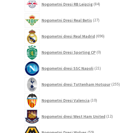
84
Nogometni Dresi RB Leipzig
84
izdelkov
27
Nogometni Dresi Real Betis
27
izdelkov
696
Nogometni dresi Real Madrid
696
izdelkov
0
Nogometni Dresi Sporting CP
0
izdelkov
21
Nogometni dresi SSC Napoli
21
izdelkov
255
Nogometni dresi Tottenham Hotspur
255
izdelko
10
Nogometni Dresi Valencia
10
izdelkov
12
Nogometni dresi West Ham United
12
izdelkov
59
Nogometni Dresi Wolves
59