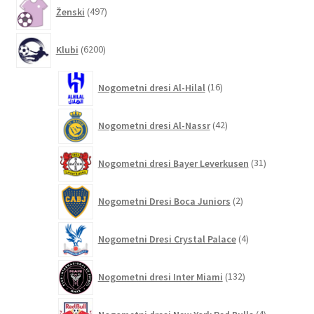
497
Ženski
497
izdelkov
6200
Klubi
6200
izdelkov
16
Nogometni dresi Al-Hilal
16
izdelkov
42
Nogometni dresi Al-Nassr
42
izdelkov
31
Nogometni dresi Bayer Leverkusen
31
izdelkov
2
Nogometni Dresi Boca Juniors
2
izdelka
4
Nogometni Dresi Crystal Palace
4
izdelki
132
Nogometni dresi Inter Miami
132
izdelkov
4