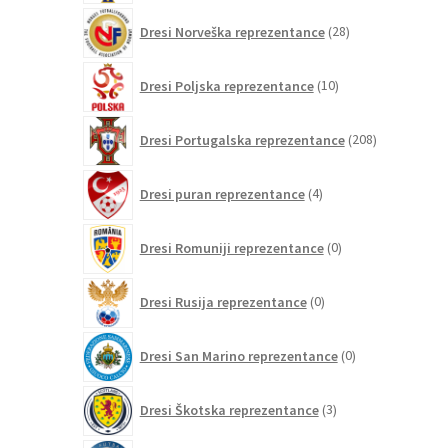
28
Dresi Norveška reprezentance
28
izdelkov
10
Dresi Poljska reprezentance
10
izdelkov
208
Dresi Portugalska reprezentance
208
izdelkov
4
Dresi puran reprezentance
4
izdelki
0
Dresi Romuniji reprezentance
0
izdelkov
0
Dresi Rusija reprezentance
0
izdelkov
0
Dresi San Marino reprezentance
0
izdelkov
3
Dresi Škotska reprezentance
3
izdelki