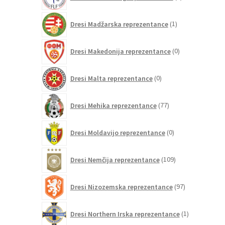
izdelkov
1
Dresi Madžarska reprezentance
1
izdelek
0
Dresi Makedonija reprezentance
0
izdelkov
0
Dresi Malta reprezentance
0
izdelkov
77
Dresi Mehika reprezentance
77
izdelkov
0
Dresi Moldavijo reprezentance
0
izdelkov
109
Dresi Nemčija reprezentance
109
izdelkov
97
Dresi Nizozemska reprezentance
97
izdelkov
1
Dresi Northern Irska reprezentance
1
izdelek