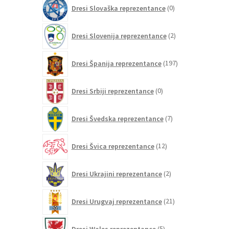
0
Dresi Slovaška reprezentance
0
izdelkov
2
Dresi Slovenija reprezentance
2
izdelka
197
Dresi Španija reprezentance
197
izdelkov
0
Dresi Srbiji reprezentance
0
izdelkov
7
Dresi Švedska reprezentance
7
izdelkov
12
Dresi Švica reprezentance
12
izdelkov
2
Dresi Ukrajini reprezentance
2
izdelka
21
Dresi Urugvaj reprezentance
21
izdelkov
5
Dresi Wales reprezentance
5