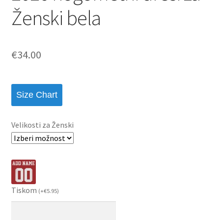
Ženski bela
€
34.00
Size Chart
Velikosti za Ženski
Tiskom
(
+
€
5.95
)