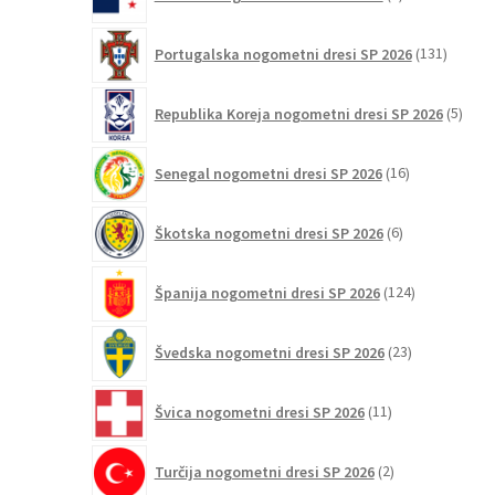
izdelki
131
Portugalska nogometni dresi SP 2026
131
izdelko
5
Republika Koreja nogometni dresi SP 2026
5
izdel
16
Senegal nogometni dresi SP 2026
16
izdelkov
6
Škotska nogometni dresi SP 2026
6
izdelkov
124
Španija nogometni dresi SP 2026
124
izdelkov
23
Švedska nogometni dresi SP 2026
23
izdelkov
11
Švica nogometni dresi SP 2026
11
izdelkov
2
Turčija nogometni dresi SP 2026
2
izdelka