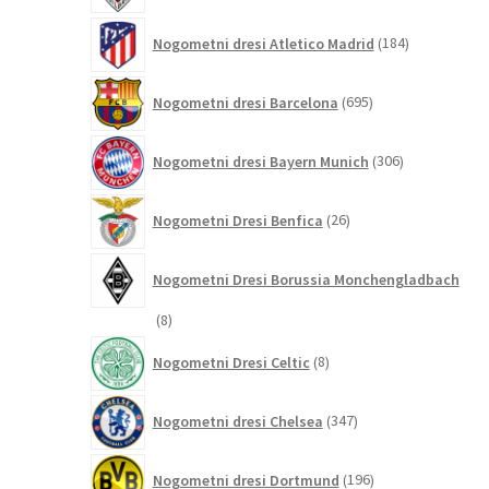
184
Nogometni dresi Atletico Madrid
184
izdelkov
695
Nogometni dresi Barcelona
695
izdelkov
306
Nogometni dresi Bayern Munich
306
izdelkov
26
Nogometni Dresi Benfica
26
izdelkov
Nogometni Dresi Borussia Monchengladbach
8
8
izdelkov
8
Nogometni Dresi Celtic
8
izdelkov
347
Nogometni dresi Chelsea
347
izdelkov
196
Nogometni dresi Dortmund
196