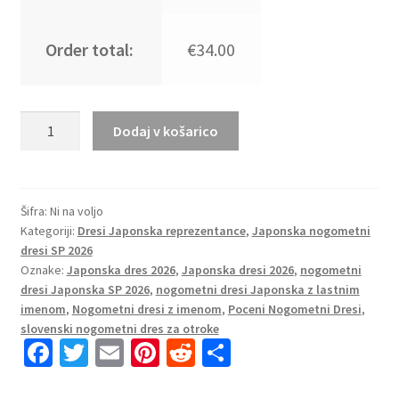
Order total:
€34.00
Japonska
Dodaj v košarico
Gostujoči
SP
2026
nogometni
Šifra:
Ni na voljo
Kategoriji:
Dresi Japonska reprezentance
,
Japonska nogometni
dresi
dresi SP 2026
za
Oznake:
Japonska dres 2026
,
Japonska dresi 2026
,
nogometni
Ženski
dresi Japonska SP 2026
,
nogometni dresi Japonska z lastnim
bela
imenom
,
Nogometni dresi z imenom
,
Poceni Nogometni Dresi
,
količina
slovenski nogometni dres za otroke
Fa
T
E
Pi
R
S
ce
wi
m
nt
e
h