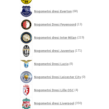
izdelkov
68
Nogometni dresi Everton
68
izdelkov
13
Nogometni Dresi Feyenoord
13
izdelkov
219
Nogometni dresi Inter Milan
219
izdelkov
171
Nogometni dresi Juventus
171
izdelkov
8
Nogometni Dresi Lazio
8
izdelkov
0
Nogometni Dresi Leicester City
0
izdelkov
4
Nogometni Dresi Lille OSC
4
izdelki
350
Nogometni dresi Liverpool
350
izdelkov