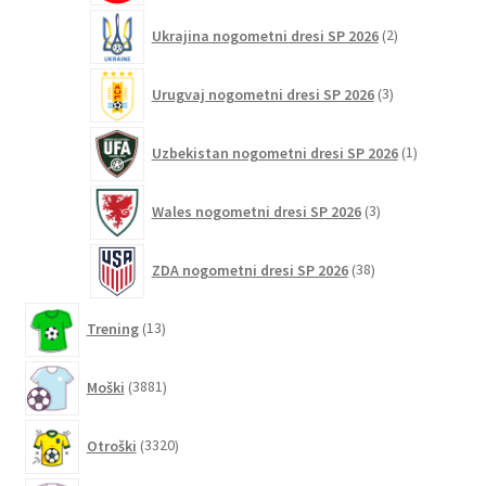
2
Ukrajina nogometni dresi SP 2026
2
izdelka
3
Urugvaj nogometni dresi SP 2026
3
izdelki
1
Uzbekistan nogometni dresi SP 2026
1
izdelek
3
Wales nogometni dresi SP 2026
3
izdelki
38
ZDA nogometni dresi SP 2026
38
izdelkov
13
Trening
13
izdelkov
3881
Moški
3881
izdelkov
3320
Otroški
3320
izdelkov