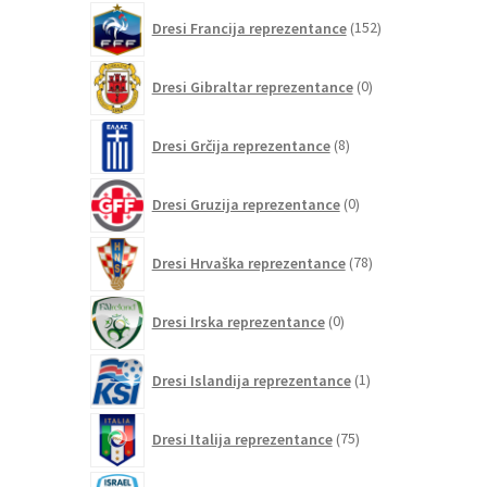
152
Dresi Francija reprezentance
152
izdelkov
0
Dresi Gibraltar reprezentance
0
izdelkov
8
Dresi Grčija reprezentance
8
izdelkov
0
Dresi Gruzija reprezentance
0
izdelkov
78
Dresi Hrvaška reprezentance
78
izdelkov
0
Dresi Irska reprezentance
0
izdelkov
1
Dresi Islandija reprezentance
1
izdelek
75
Dresi Italija reprezentance
75
izdelkov
0