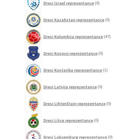
Dresi Izrael reprezentance
0
izdelkov
0
Dresi Kazahstan reprezentance
0
izdelkov
47
Dresi Kolumbija reprezentance
47
izdelkov
0
Dresi Kosovo reprezentance
0
izdelkov
1
Dresi Kostarika reprezentance
1
izdelek
0
Dresi Latvija reprezentance
0
izdelkov
0
Dresi Lihtenštajn reprezentance
0
izdelkov
0
Dresi Litva reprezentance
0
izdelkov
0
Dresi Luksemburg reprezentance
0