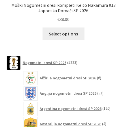
Moški Nogometni dresi kompleti Keito Nakamura #13
M
Japonska Domači SP 2026
€
38.00
Ta
Select options
izdelek
ima
več
različic.
1223
Nogometni dresi SP 2026
1223
izdelkov
Možnosti
lahko
6
Alžirija nogometni dresi SP 2026
6
izberete
izdelkov
na
51
Anglija nogometni dresi SP 2026
51
strani
izdelkov
izdelka
120
Argentina nogometni dresi SP 2026
120
izdelkov
4
Avstralija nogometni dresi SP 2026
4
izdelki