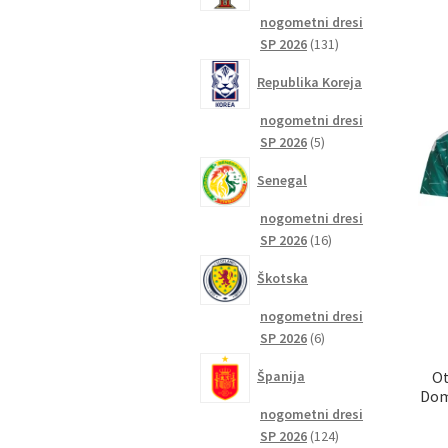
nogometni dresi
131
SP 2026
131
izdelkov
Republika Koreja
nogometni dresi
5
SP 2026
5
izdelkov
Senegal
nogometni dresi
16
SP 2026
16
izdelkov
Škotska
nogometni dresi
6
SP 2026
6
izdelkov
Ot
Španija
Dom
nogometni dresi
124
SP 2026
124