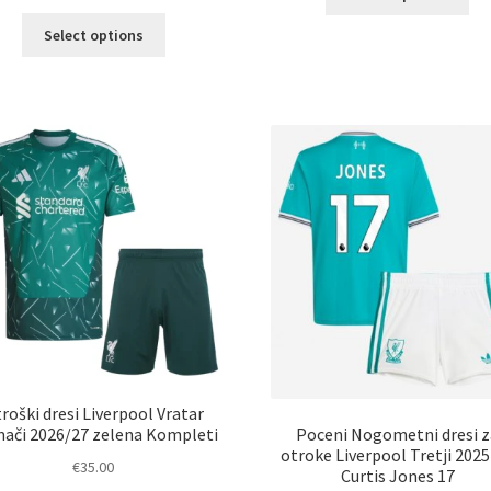
izd
Ta
im
Select options
izdelek
ve
ima
razl
več
Mož
različic.
lah
Možnosti
izb
lahko
na
izberete
str
na
izd
strani
izdelka
roški dresi Liverpool Vratar
Poceni Nogometni dresi z
ači 2026/27 zelena Kompleti
otroke Liverpool Tretji 202
€
35.00
Curtis Jones 17