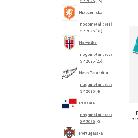
75
SP 2026
75
izdelkov
Nizozemska
nogometni dresi
31
SP 2026
31
izdelkov
Norveška
nogometni dresi
25
SP 2026
25
izdelkov
Nova Zelandija
nogometni dresi
4
SP 2026
4
izdelki
Panama
nogometni dresi
otr
3
SP 2026
3
izdelki
Portugalska