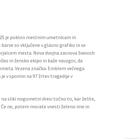
ai
er
d
ar
l
es
di
e
t
t
4/25 je poklon mestnim umetnicam in
 barve so vključene v glasno grafiko in se
arjalcem mesta. Nova dvojna zasnova Swoosh
ko in žensko ekipo in kaže navzgor, da
gometa. Vezena značka. Emblem večnega
je v spomin na 97 žrtev tragedije v
a na sliki nogometni dresi točno to, kar želite,
. Če ne, potem morate vnesti želeno ime in