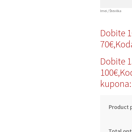
Imei / Številka
Dobite 
70€,Kod
Dobite 
100€,Ko
kupona:
Product p
Total opt