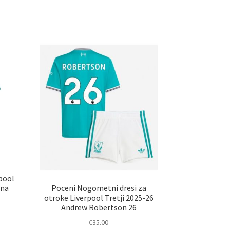
elek
več
a
različic.
č
Možnosti
ičic.
lahko
nosti
izberete
ko
na
erete
strani
izdelka
ani
elka
pool
Poceni Nogometni dresi za
ena
otroke Liverpool Tretji 2025-26
Andrew Robertson 26
€
35.00