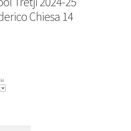
ol Tretji 2024-25
ederico Chiesa 14
ški