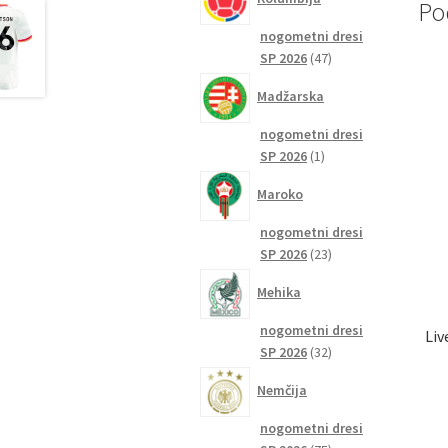
Po
nogometni dresi
47
SP 2026
47
izdelkov
Madžarska
nogometni dresi
1
SP 2026
1
izdelek
Maroko
nogometni dresi
23
SP 2026
23
izdelkov
Mehika
nogometni dresi
Liv
32
SP 2026
32
izdelkov
Nemčija
nogometni dresi