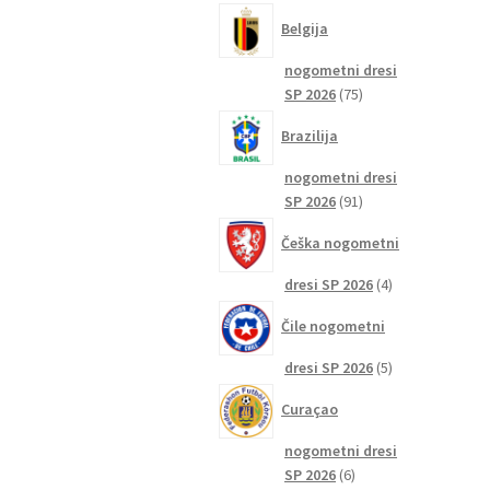
izdelkov
Belgija
nogometni dresi
75
SP 2026
75
izdelkov
Brazilija
nogometni dresi
91
SP 2026
91
izdelkov
Češka nogometni
4
dresi SP 2026
4
izdelki
Čile nogometni
5
dresi SP 2026
5
izdelkov
Curaçao
nogometni dresi
6
SP 2026
6