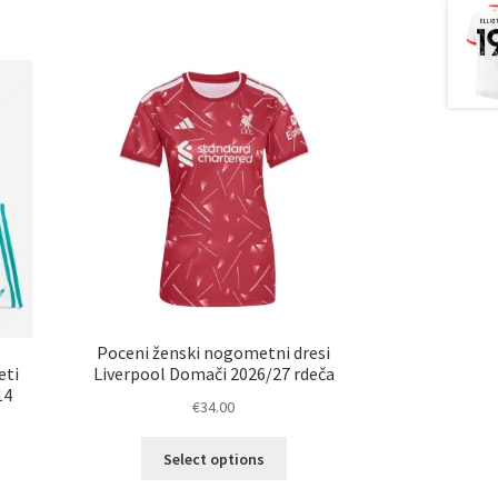
Poceni ženski nogometni dresi
eti
Liverpool Domači 2026/27 rdeča
14
€
34.00
Ta
Select options
izdelek
ima