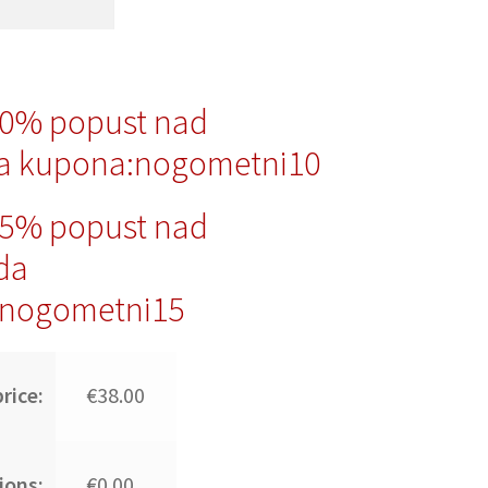
10% popust nad
a kupona:nogometni10
15% popust nad
da
nogometni15
rice:
€38.00
ions:
€0.00