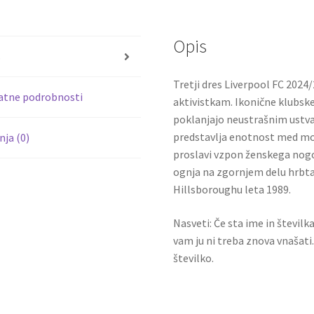
b
tt
14
o
er
količina
Opis
o
s
k
Tretji dres Liverpool FC 202
atne podrobnosti
aktivistkam. Ikonične klubske
poklanjajo neustrašnim ustv
predstavlja enotnost med moš
ja (0)
proslavi vzpon ženskega no
ognja na zgornjem delu hrbta 
Hillsboroughu leta 1989.
Nasveti: Če sta ime in številk
vam ju ni treba znova vnašati
številko.