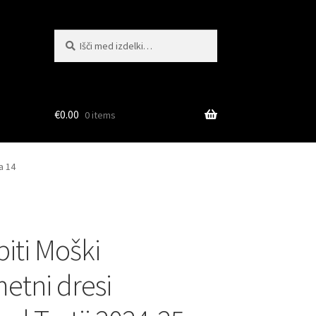
Išči:
Iskanje
€
0.00
0 items
a 14
piti Moški
tni dresi