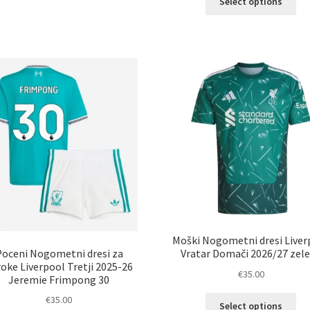
Select options
izd
več
im
različic.
ve
Možnosti
razl
lahko
Mož
izberete
lah
na
izb
strani
na
izdelka
str
izd
Moški Nogometni dresi Liver
Poceni Nogometni dresi za
Vratar Domači 2026/27 zel
oke Liverpool Tretji 2025-26
€
35.00
Jeremie Frimpong 30
Ta
€
35.00
Select options