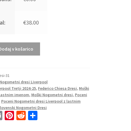
al:
€38.00
Dodaj v košarico
esi-31
Nogometni dresi Liverpool
erpool Tretji 2024-25
,
Federico Chiesa Dresi
,
Moški
z lastnim imenom
,
Moški Nogometni dresi
,
Poceni
,
Poceni Nogometni dresi Liverpool z lastnim
lovenski Nogometni Dresi
E
Pi
R
S
m
nt
e
h