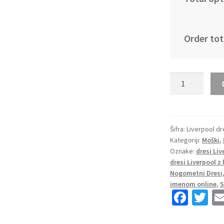
Order tot
Kje
Kupiti
Moški
Nogometni
dresi
Šifra:
Liverpool dr
Kategoriji:
Moški
,
Liverpool
Oznake:
dresi Liv
Tretji
dresi Liverpool 
2024-
Nogometni Dresi
25
imenom online
,
S
tisk
Fa
T
Federico
ce
wi
Chiesa