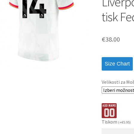
Liverpo
tisk F
€
38.00
Size Chart
Velikosti za Mo
Tiskom
(
+
€
5.95
)