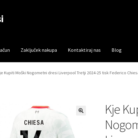
i
račun
Zaključek nakupa
Kontaktiraj nas
Blog
čun
Trgovina
Zaključek nakupa
je Kupiti Moški Nogometni dresi Liverpool Tretji 2024-25 tisk Federico Chies
Kje Ku
Nogome