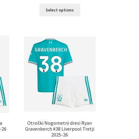
elek
Ta
a
Select options
izdelek
č
ima
ičic.
več
nosti
različic.
ko
Možnosti
erete
lahko
izberete
ani
na
elka
strani
izdelka
a
Otroški Nogometni dresi Ryan
5-26
Gravenberch #38 Liverpool Tretji
2025-26