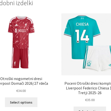
dobni izdelki
Otroški nogometni dresi
Poceni Otroški dresi kompl
erpool Domači 2026/27 rdeča
Liverpool Federico Chiesa 
€
34.00
Tretji 2025-26
Ta
€
35.00
Select options
izdelek
Ta
ima