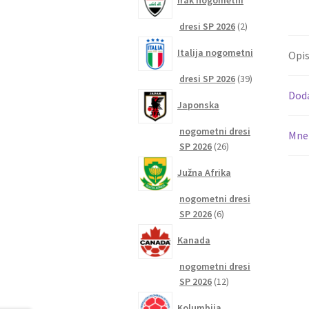
Irak nogometni
2
dresi SP 2026
2
izdelka
Italija nogometni
Opi
39
dresi SP 2026
39
izdelkov
Dod
Japonska
nogometni dresi
Mnen
26
SP 2026
26
izdelkov
Južna Afrika
nogometni dresi
6
SP 2026
6
izdelkov
Kanada
nogometni dresi
12
SP 2026
12
izdelkov
Kolumbija