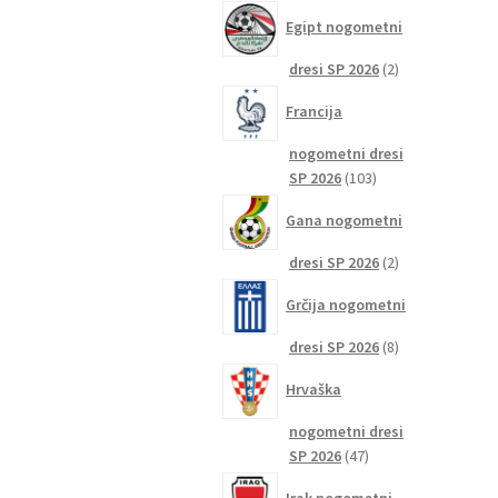
izdelkov
Egipt nogometni
2
dresi SP 2026
2
izdelka
Francija
nogometni dresi
103
SP 2026
103
izdelki
Gana nogometni
2
dresi SP 2026
2
izdelka
Grčija nogometni
8
dresi SP 2026
8
izdelkov
Hrvaška
nogometni dresi
47
SP 2026
47
izdelkov