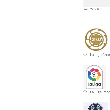
Imei / Številka
La Liga Cha
La Liga Pat