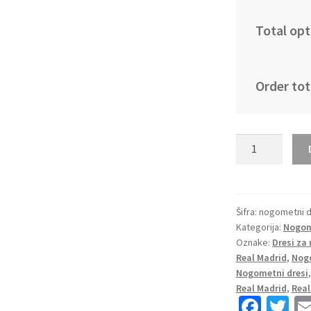
Total opt
Order tot
Kupiti
Nogometni
dresi
kompleti
Real
Šifra:
nogometni d
Kategorija:
Nogome
Madrid
Oznake:
Dresi za
Gostujoči
Real Madrid
,
Nogo
2025-
Nogometni dresi
26
Real Madrid
,
Real
Eduardo
Fa
T