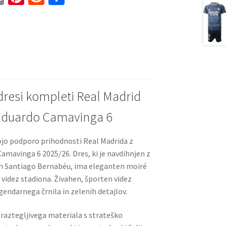
m
nt
e
h
ai
er
d
ar
l
es
di
e
t
t
dresi kompleti Real Madrid
 Eduardo Camavinga 6
vojo podporo prihodnosti Real Madrida z
mavinga 6 2025/26. Dres, ki je navdihnjen z
m Santiago Bernabéu, ima eleganten moiré
 videz stadiona. Živahen, športen videz
gendarnega črnila in zelenih detajlov.
 raztegljivega materiala s strateško