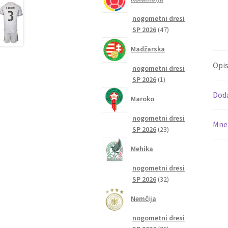
nogometni dresi
47
SP 2026
47
izdelkov
Madžarska
Opi
nogometni dresi
1
SP 2026
1
izdelek
Dod
Maroko
nogometni dresi
Mnen
23
SP 2026
23
izdelkov
Mehika
nogometni dresi
32
SP 2026
32
izdelkov
Nemčija
nogometni dresi