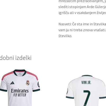
mrežastim prezračevanjem, je 
slediti stopinjam Arde Gülerja,
igrišču ali v vsakdanjem življe
Nasveti: Če sta ime in številk
vam ju ni treba znova vnašati
številko.
dobni izdelki