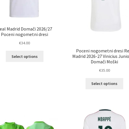
eal Madrid Domači 2026/27
Poceni nogometni dresi
€
34.00
Poceni nogometni dresi Re
Ta
Madrid 2026-27 Vinicius Junio
Select options
izdelek
Domači Moški
ima
€
35.00
več
različic.
Ta
Select options
Možnosti
izd
lahko
im
izberete
ve
na
razl
strani
Mož
izdelka
lah
izb