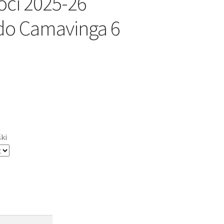
oči 2025-26
do Camavinga 6
ški