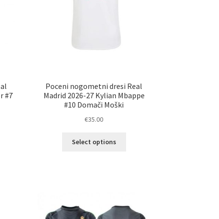
al
Poceni nogometni dresi Real
r #7
Madrid 2026-27 Kylian Mbappe
#10 Domači Moški
€
35.00
Ta
Select options
elek
izdelek
a
ima
č
več
ičic.
različic.
nosti
Možnosti
ko
lahko
erete
izberete