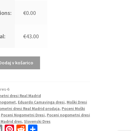
ions:
€0.00
al:
€43.00
Dodaj v košarico
res-6
tni dresi Real Madrid
 nogomet
,
Eduardo Camavinga dresi
,
Moški Dresi
metni dresi Real Madrid prodaja
,
Poceni Moški
,
Poceni Nogometni Dresi
,
Poceni nogometni dresi
 Madrid dres
,
Slovenski Dres
E
Pi
R
S