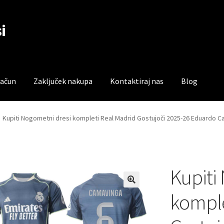
i
račun
Zaključek nakupa
Kontaktiraj nas
Blog
čun
Trgovina
Zaključek nakupa
Kupiti Nogometni dresi kompleti Real Madrid Gostujoči 2025-26 Eduardo C
Kupiti
komple