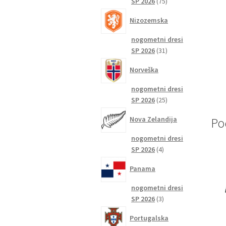
75
SP 2026
75
izdelkov
Nizozemska
nogometni dresi
31
SP 2026
31
izdelkov
Norveška
nogometni dresi
25
SP 2026
25
izdelkov
Nova Zelandija
Po
nogometni dresi
4
SP 2026
4
izdelki
Panama
nogometni dresi
3
SP 2026
3
izdelki
Portugalska