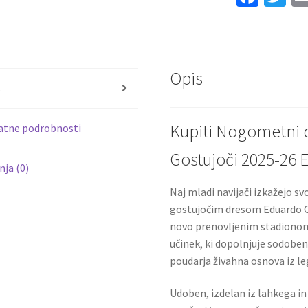
Camavinga
ce
wi
6
b
tt
količina
o
er
Opis
o
s
k
Kupiti Nogometni 
atne podrobnosti
Gostujoči 2025-26
ja (0)
Naj mladi navijači izkažejo s
gostujočim dresom Eduardo Ca
novo prenovljenim stadiono
učinek, ki dopolnjuje sodoben
poudarja živahna osnova iz le
Udoben, izdelan iz lahkega in