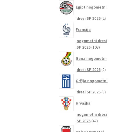
izdelkov
Egipt nogometni
2
dresi SP 2026
2
izdelka
Francija
nogometni dresi
103
SP 2026
103
izdelki
Gana nogometni
2
dresi SP 2026
2
izdelka
Grčija nogometni
8
dresi SP 2026
8
izdelkov
Hrvaška
nogometni dresi
47
SP 2026
47
izdelkov