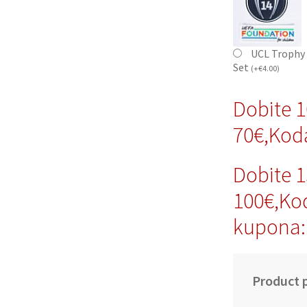
UCL Trophy 
Set
(
+
€
4.00
)
Dobite 
70€,Kod
Dobite 
100€,Ko
kupona:
Product p