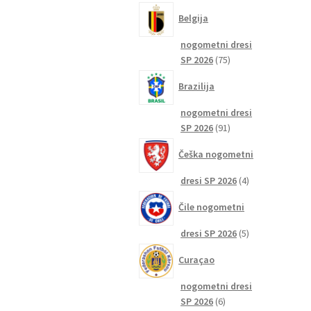
izdelkov
Belgija
nogometni dresi
75
SP 2026
75
izdelkov
Brazilija
nogometni dresi
91
SP 2026
91
izdelkov
Češka nogometni
4
dresi SP 2026
4
izdelki
Čile nogometni
5
dresi SP 2026
5
izdelkov
Curaçao
nogometni dresi
6
SP 2026
6