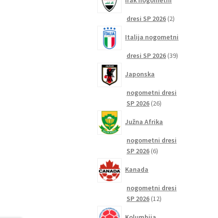
Irak nogometni
2
dresi SP 2026
2
izdelka
Italija nogometni
39
dresi SP 2026
39
izdelkov
Japonska
nogometni dresi
26
SP 2026
26
izdelkov
Južna Afrika
nogometni dresi
6
SP 2026
6
izdelkov
Kanada
nogometni dresi
12
SP 2026
12
izdelkov
Kolumbija