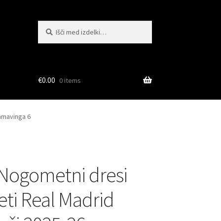
Išči:
Iskanje
€
0.00
0 items
amavinga 6
 Nogometni dresi
ti Real Madrid