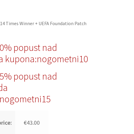
14 Times Winner + UEFA Foundation Patch
10% popust nad
a kupona:nogometni10
15% popust nad
da
nogometni15
rice:
€43.00