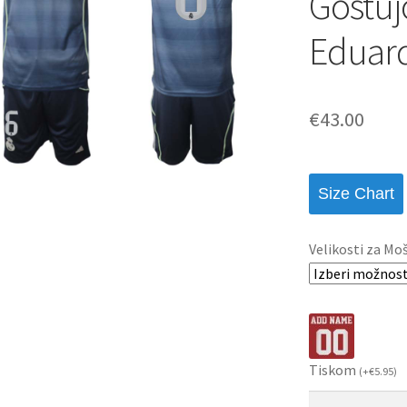
Gostuj
Eduar
€
43.00
Size Chart
Velikosti za Mo
Tiskom
(
+
€
5.95
)