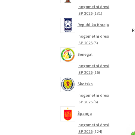
nogometni dresi
131
SP 2026
131
izdelkov
Republika Koreja
R
nogometni dresi
5
SP 2026
5
izdelkov
Senegal
nogometni dresi
16
SP 2026
16
izdelkov
Škotska
nogometni dresi
6
SP 2026
6
izdelkov
Španija
nogometni dresi
124
SP 2026
124