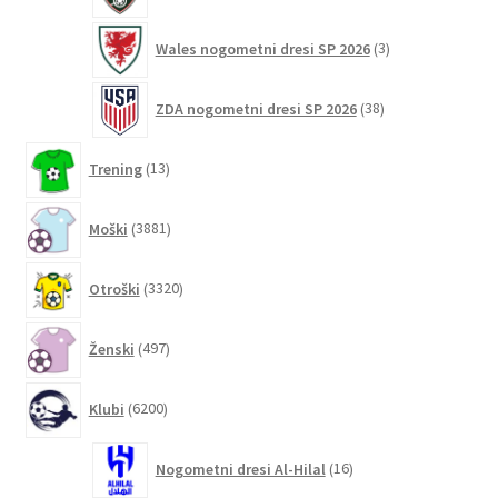
3
Wales nogometni dresi SP 2026
3
izdelki
38
ZDA nogometni dresi SP 2026
38
izdelkov
13
Trening
13
izdelkov
3881
Moški
3881
izdelkov
3320
Otroški
3320
izdelkov
497
Ženski
497
izdelkov
6200
Klubi
6200
izdelkov
16
Nogometni dresi Al-Hilal
16
izdelkov