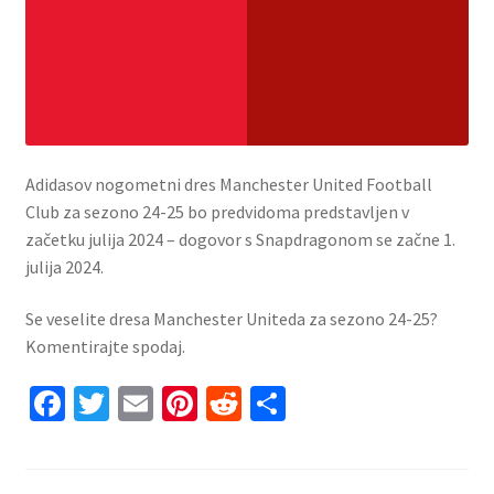
Adidasov nogometni dres Manchester United Football
Club za sezono 24-25 bo predvidoma predstavljen v
začetku julija 2024 – dogovor s Snapdragonom se začne 1.
julija 2024.
Se veselite dresa Manchester Uniteda za sezono 24-25?
Komentirajte spodaj.
Fa
T
E
Pi
R
S
ce
wi
m
nt
e
h
b
tt
ai
er
d
ar