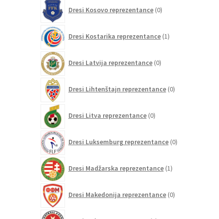
0
Dresi Kosovo reprezentance
0
izdelkov
1
Dresi Kostarika reprezentance
1
izdelek
0
Dresi Latvija reprezentance
0
izdelkov
0
Dresi Lihtenštajn reprezentance
0
izdelkov
0
Dresi Litva reprezentance
0
izdelkov
0
Dresi Luksemburg reprezentance
0
izdelkov
1
Dresi Madžarska reprezentance
1
izdelek
0
Dresi Makedonija reprezentance
0
izdelkov
0