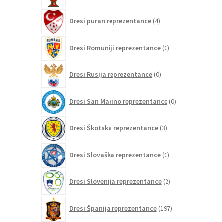
4
Dresi puran reprezentance
4
izdelki
0
Dresi Romuniji reprezentance
0
izdelkov
0
Dresi Rusija reprezentance
0
izdelkov
0
Dresi San Marino reprezentance
0
izdelkov
3
Dresi Škotska reprezentance
3
izdelki
0
Dresi Slovaška reprezentance
0
izdelkov
2
Dresi Slovenija reprezentance
2
izdelka
197
Dresi Španija reprezentance
197
izdelkov