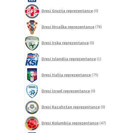
0
Dresi Gruzija reprezentance
0
izdelkov
78
Dresi Hrvaška reprezentance
78
izdelkov
0
Dresi Irska reprezentance
0
izdelkov
1
Dresi Islandija reprezentance
1
izdelek
75
Dresi Italija reprezentance
75
izdelkov
0
Dresi Izrael reprezentance
0
izdelkov
0
Dresi Kazahstan reprezentance
0
izdelkov
47
Dresi Kolumbija reprezentance
47
izdelkov