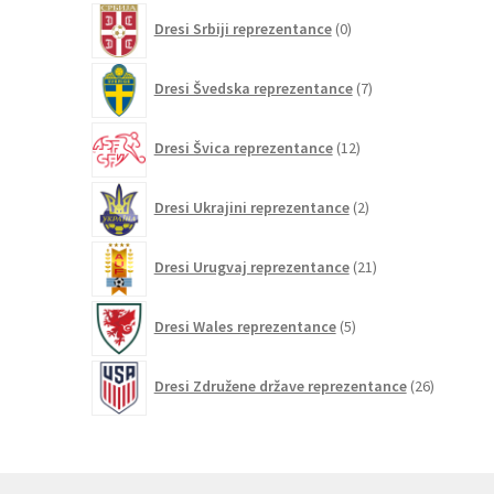
0
Dresi Srbiji reprezentance
0
izdelkov
7
Dresi Švedska reprezentance
7
izdelkov
12
Dresi Švica reprezentance
12
izdelkov
2
Dresi Ukrajini reprezentance
2
izdelka
21
Dresi Urugvaj reprezentance
21
izdelkov
5
Dresi Wales reprezentance
5
izdelkov
26
Dresi Združene države reprezentance
26
izdelkov