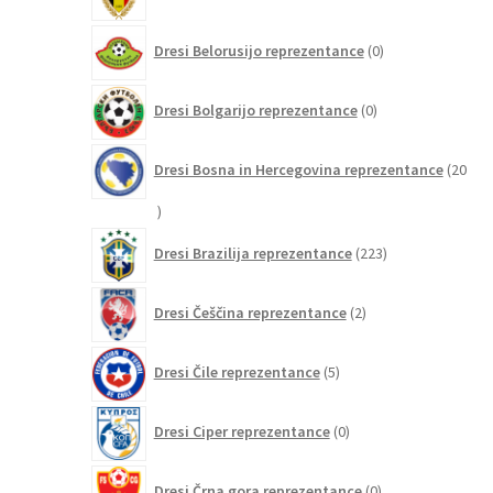
izdelkov
0
Dresi Belorusijo reprezentance
0
izdelkov
0
Dresi Bolgarijo reprezentance
0
izdelkov
Dresi Bosna in Hercegovina reprezentance
20
20
izdelkov
223
Dresi Brazilija reprezentance
223
izdelkov
2
Dresi Češčina reprezentance
2
izdelka
5
Dresi Čile reprezentance
5
izdelkov
0
Dresi Ciper reprezentance
0
izdelkov
0
Dresi Črna gora reprezentance
0