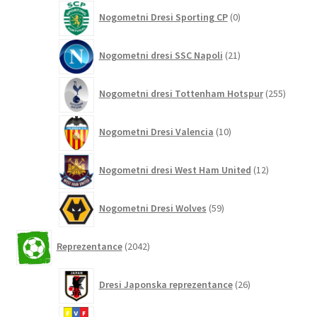
0
Nogometni Dresi Sporting CP
0
izdelkov
21
Nogometni dresi SSC Napoli
21
izdelkov
255
Nogometni dresi Tottenham Hotspur
255
izdelko
10
Nogometni Dresi Valencia
10
izdelkov
12
Nogometni dresi West Ham United
12
izdelkov
59
Nogometni Dresi Wolves
59
izdelkov
2042
Reprezentance
2042
izdelkov
26
Dresi Japonska reprezentance
26
izdelkov
3