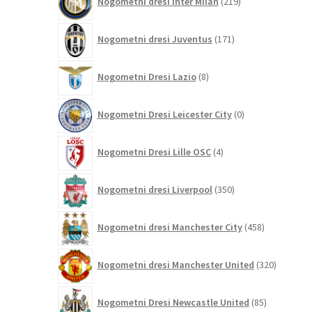
Nogometni dresi Inter Milan
219
izdelkov
171
Nogometni dresi Juventus
171
izdelkov
8
Nogometni Dresi Lazio
8
izdelkov
0
Nogometni Dresi Leicester City
0
izdelkov
4
Nogometni Dresi Lille OSC
4
izdelki
350
Nogometni dresi Liverpool
350
izdelkov
458
Nogometni dresi Manchester City
458
izdelkov
320
Nogometni dresi Manchester United
320
izdelkov
85
Nogometni Dresi Newcastle United
85
izdelkov