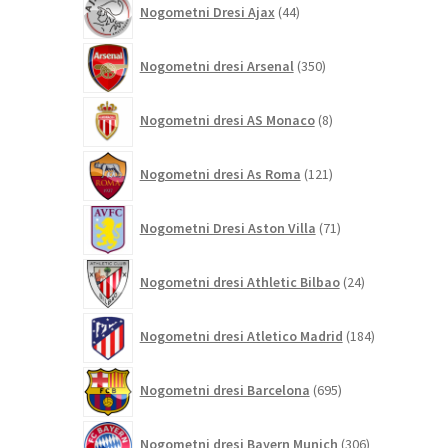
Nogometni Dresi Ajax
44
izdelkov
350
Nogometni dresi Arsenal
350
izdelkov
8
Nogometni dresi AS Monaco
8
izdelkov
121
Nogometni dresi As Roma
121
izdelkov
71
Nogometni Dresi Aston Villa
71
izdelkov
24
Nogometni dresi Athletic Bilbao
24
izdelkov
184
Nogometni dresi Atletico Madrid
184
izdelkov
695
Nogometni dresi Barcelona
695
izdelkov
306
Nogometni dresi Bayern Munich
306