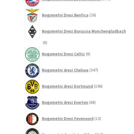
izdelkov
26
Nogometni Dresi Benfica
26
izdelkov
Nogometni Dresi Borussia Monchengladbach
8
8
izdelkov
8
Nogometni Dresi Celtic
8
izdelkov
347
Nogometni dresi Chelsea
347
izdelkov
196
Nogometni dresi Dortmund
196
izdelkov
68
Nogometni dresi Everton
68
izdelkov
13
Nogometni Dresi Feyenoord
13
izdelkov
219