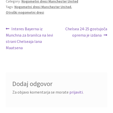
o
er
l
es
di
e
Category:
Nogometni dresi Manchester United
Tags:
Nogometni dresi Manchester United
,
o
t
t
Otroški nogometni dresi
k
Navigacija
Previous
Next
Interes Bayerna iz
Chelsea 24-25 gostujoča
post:
post:
Munchna za branilca na levi
oprema je izdana
prispevka
strani Chelseaja Iana
Maatsena
Dodaj odgovor
Za objavo komentarja se morate
prijaviti
.