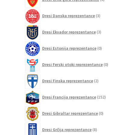
izdelkov
3
Dresi Danska reprezentance
3
izdelki
3
Dresi Ekvador reprezentance
3
izdelki
0
Dresi Estonija reprezentance
0
izdelkov
0
Dresi Ferski otoki reprezentance
0
izdelkov
2
Dresi Finska reprezentance
2
izdelka
152
Dresi Francija reprezentance
152
izdelkov
0
Dresi Gibraltar reprezentance
0
izdelkov
8
Dresi Grčija reprezentance
8
izdelkov