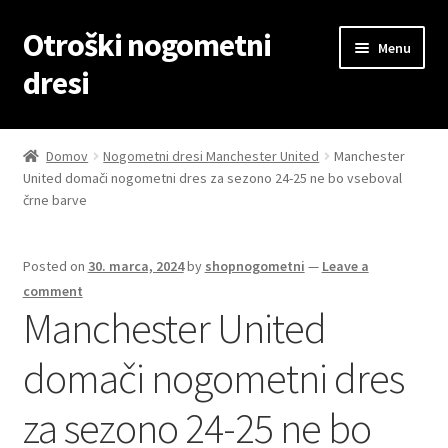
Otroški nogometni
Skip
Skip
Menu
to
to
dresi
navigation
content
Domov
Domov
Nogometni dresi Manchester United
Manchester
United domači nogometni dres za sezono 24-25 ne bo vseboval
Blog
črne barve
Kontaktiraj nas
Posted on
30. marca, 2024
by
shopnogometni
—
Leave a
Košarica
comment
Manchester United
Moj račun
domači nogometni dres
Trgovina
za sezono 24-25 ne bo
Zaključek nakupa