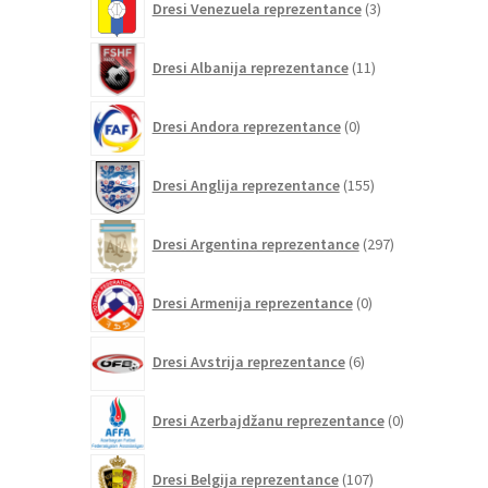
Dresi Venezuela reprezentance
3
izdelki
11
Dresi Albanija reprezentance
11
izdelkov
0
Dresi Andora reprezentance
0
izdelkov
155
Dresi Anglija reprezentance
155
izdelkov
297
Dresi Argentina reprezentance
297
izdelkov
0
Dresi Armenija reprezentance
0
izdelkov
6
Dresi Avstrija reprezentance
6
izdelkov
0
Dresi Azerbajdžanu reprezentance
0
izdelkov
107
Dresi Belgija reprezentance
107