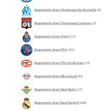
0
Nogometni dresi Olympique De Marseille
0
izdelk
3
Nogometni dresi Olympique Lyonnais
3
izdelki
13
Nogometni Dresi Porto
13
izdelkov
431
Nogometni dresi PSG
431
izdelkov
19
Nogometni Dresi PSV Eindhoven
19
izdelkov
84
Nogometni Dresi RB Leipzig
84
izdelkov
27
Nogometni Dresi Real Betis
27
izdelkov
696
Nogometni dresi Real Madrid
696
izdelkov