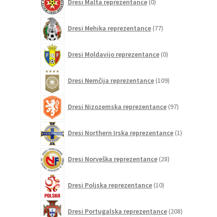
Dresi Malta reprezentance
0
izdelkov
77
Dresi Mehika reprezentance
77
izdelkov
0
Dresi Moldavijo reprezentance
0
izdelkov
109
Dresi Nemčija reprezentance
109
izdelkov
97
Dresi Nizozemska reprezentance
97
izdelkov
1
Dresi Northern Irska reprezentance
1
izdelek
28
Dresi Norveška reprezentance
28
izdelkov
10
Dresi Poljska reprezentance
10
izdelkov
208
Dresi Portugalska reprezentance
208
izdelkov