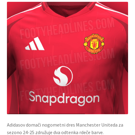
Adidasov domači nogometni dres Manchester Uniteda za
sezono 24-25 združuje dva odtenka rdeče barve.