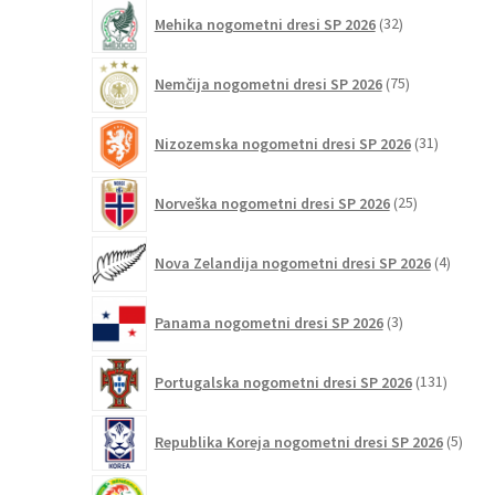
32
Mehika nogometni dresi SP 2026
32
izdelkov
75
Nemčija nogometni dresi SP 2026
75
izdelkov
31
Nizozemska nogometni dresi SP 2026
31
izdelkov
25
Norveška nogometni dresi SP 2026
25
izdelkov
4
Nova Zelandija nogometni dresi SP 2026
4
izdelki
3
Panama nogometni dresi SP 2026
3
izdelki
131
Portugalska nogometni dresi SP 2026
131
izdelko
5
Republika Koreja nogometni dresi SP 2026
5
izdel
16