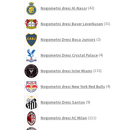
42
Nogometni dresi Al-Nassr
42
izdelkov
31
Nogometni dresi Bayer Leverkusen
31
izdelkov
2
Nogometni Dresi Boca Juniors
2
izdelka
4
Nogometni Dresi Crystal Palace
4
izdelki
132
Nogometni dresi Inter Miami
132
izdelkov
4
Nogometni dresi New York Red Bulls
4
izdelki
9
Nogometni Dresi Santos
9
izdelkov
211
Nogometni dresi AC Milan
211
izdelkov
44