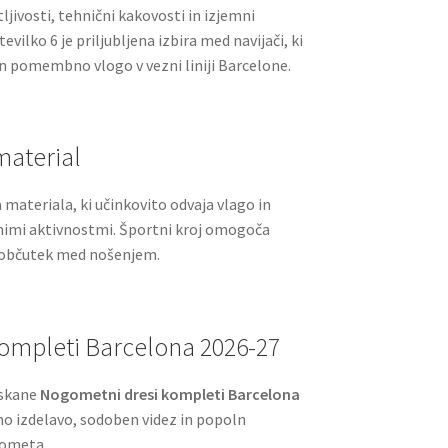
ljivosti, tehnični kakovosti in izjemni
tevilko 6 je priljubljena izbira med navijači, ki
in pomembno vlogo v vezni liniji Barcelone.
material
 materiala, ki učinkovito odvaja vlago in
nimi aktivnostmi. Športni kroj omogoča
n občutek med nošenjem.
ompleti Barcelona 2026-27
iskane
Nogometni dresi kompleti Barcelona
no izdelavo, sodoben videz in popoln
gometa.