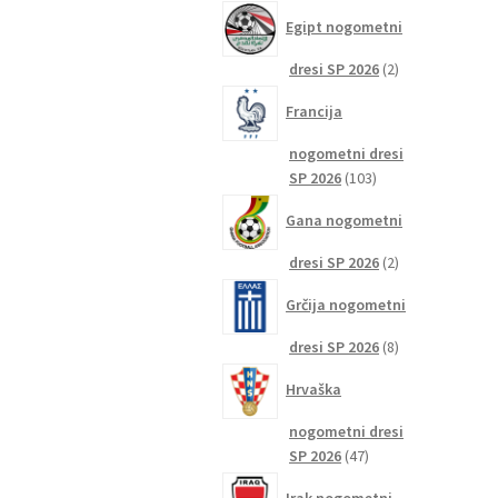
izdelkov
Egipt nogometni
2
dresi SP 2026
2
izdelka
Francija
nogometni dresi
103
SP 2026
103
izdelki
Gana nogometni
2
dresi SP 2026
2
izdelka
Grčija nogometni
8
dresi SP 2026
8
izdelkov
Hrvaška
nogometni dresi
47
SP 2026
47
izdelkov