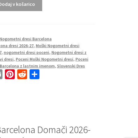
Dodaj v košarico
Nogometni dresi Barcelona
lona dresi 2026-27
,
Moški Nogometni dresi
7
,
nogometni dresi poceni
,
Nogometni dresi z
i dresi
,
Poceni Moški Nogometni dresi
,
Poceni
 Barcelona z lastnim imenom
,
Slovenski Dres
E
Pi
R
S
m
nt
e
h
ai
er
d
ar
l
es
di
e
t
t
Barcelona Domači 2026-