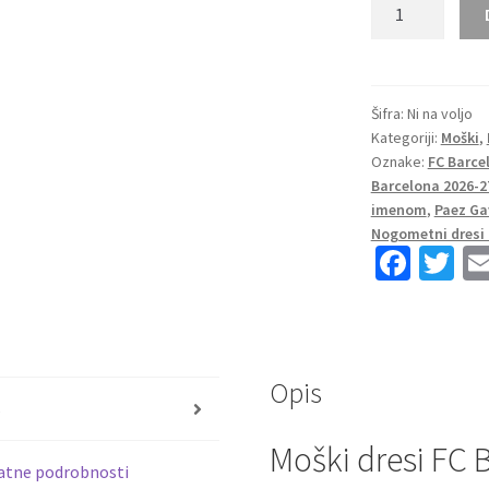
Moški
dresi
FC
Barcelona
Domači
Šifra:
Ni na voljo
Kategoriji:
Moški
,
2026-
Oznake:
FC Barce
27
Barcelona 2026-2
Paez
imenom
,
Paez Gav
Gavi
Nogometni dresi
#6
Fa
T
kompleti
ce
wi
količina
b
tt
o
er
Opis
o
s
k
Moški dresi FC 
atne podrobnosti