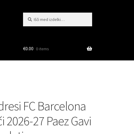
Išči:
Iskanje
€
0.00
0 items
dresi FC Barcelona
 2026-27 Paez Gavi