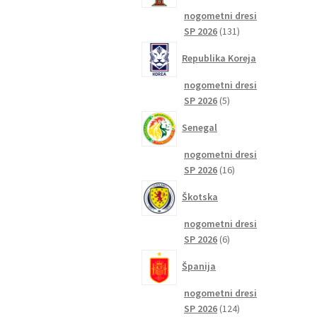
nogometni dresi
131
SP 2026
131
izdelkov
Republika Koreja
nogometni dresi
5
SP 2026
5
izdelkov
Senegal
nogometni dresi
16
SP 2026
16
izdelkov
Škotska
nogometni dresi
6
SP 2026
6
izdelkov
Španija
nogometni dresi
124
SP 2026
124