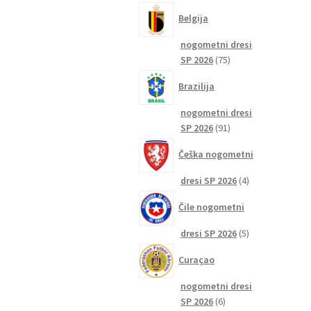
izdelkov
Belgija
nogometni dresi
75
SP 2026
75
izdelkov
Brazilija
nogometni dresi
91
SP 2026
91
izdelkov
Češka nogometni
4
dresi SP 2026
4
izdelki
Čile nogometni
5
dresi SP 2026
5
izdelkov
Curaçao
nogometni dresi
6
SP 2026
6