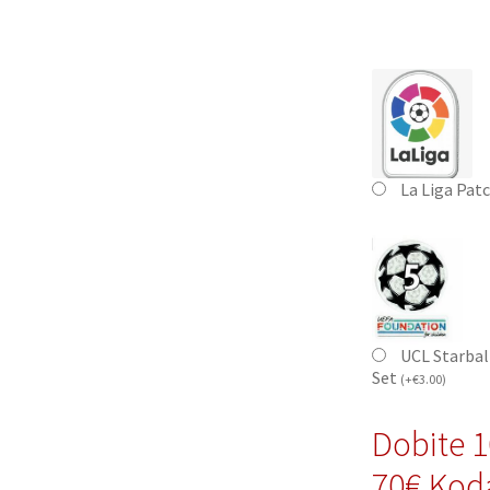
La Liga Pat
UCL Starbal
Set
(
+
€
3.00
)
Dobite 
70€,Kod