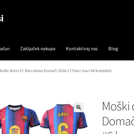
i
račun
Zaključek nakupa
Kontaktiraj nas
Blog
čun
Trgovina
Zaključek nakupa
Moški dresi FC Barcelona Domači 2026-27 Paez Gavi #6 kompleti
Moški 
Domači