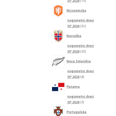
75
SP 2026
75
izdelkov
Nizozemska
nogometni dresi
31
SP 2026
31
izdelkov
Norveška
nogometni dresi
25
SP 2026
25
izdelkov
Nova Zelandija
nogometni dresi
4
SP 2026
4
izdelki
Panama
nogometni dresi
3
SP 2026
3
izdelki
Portugalska