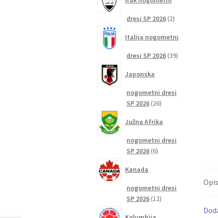
Irak nogometni
2
dresi SP 2026
2
izdelka
Italija nogometni
39
dresi SP 2026
39
izdelkov
Japonska
nogometni dresi
26
SP 2026
26
izdelkov
Južna Afrika
nogometni dresi
6
SP 2026
6
izdelkov
Kanada
Opi
nogometni dresi
12
SP 2026
12
izdelkov
Dod
Kolumbija