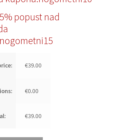
15% popust nad
da
nogometni15
rice:
€39.00
ions:
€0.00
al:
€39.00