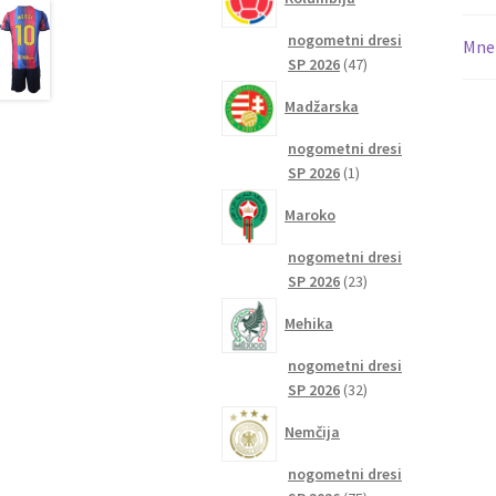
nogometni dresi
Mnen
47
SP 2026
47
izdelkov
Madžarska
nogometni dresi
1
SP 2026
1
izdelek
Maroko
nogometni dresi
23
SP 2026
23
izdelkov
Mehika
nogometni dresi
32
SP 2026
32
izdelkov
Nemčija
nogometni dresi