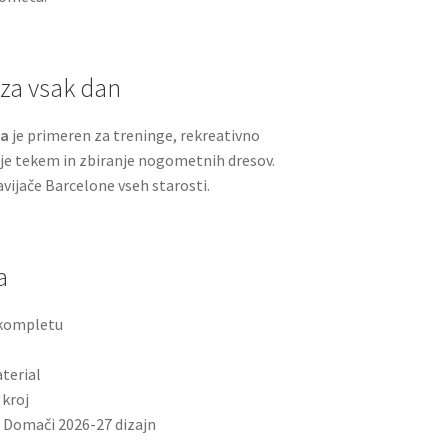
za vsak dan
na
je primeren za treninge, rekreativno
je tekem in zbiranje nogometnih dresov.
navijače Barcelone vseh starosti.
a
v kompletu
terial
 kroj
 Domači 2026-27 dizajn