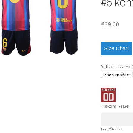
#6 kom
€
39.00
Size Chart
Velikosti za Mo
Tiskom
(
+
€
5.95
)
Imei / Številka