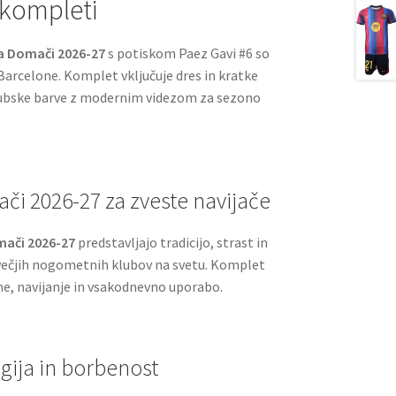
 kompleti
na Domači 2026-27
s potiskom Paez Gavi #6 so
 Barcelone. Komplet vključuje dres in kratke
klubske barve z modernim videzom za sezono
i 2026-27 za zveste navijače
mači 2026-27
predstavljajo tradicijo, strast in
ečjih nogometnih klubov na svetu. Komplet
me, navijanje in vsakodnevno uporabo.
gija in borbenost