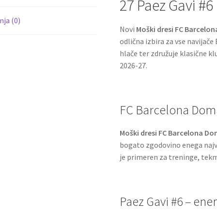
27 Paez Gavi #6
ja (0)
Novi
Moški dresi FC Barcelo
odlična izbira za vse navijače
hlače ter združuje klasične 
2026-27.
FC Barcelona Domač
Moški dresi FC Barcelona Do
bogato zgodovino enega najv
je primeren za treninge, tek
Paez Gavi #6 – ener