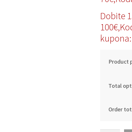
Dobite 
100€,Ko
kupona:
Product p
Total opt
Order tot