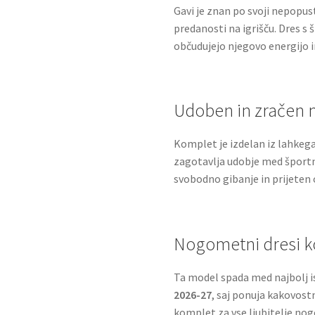
Gavi je znan po svoji nepopust
predanosti na igrišču. Dres s š
občudujejo njegovo energijo 
Udoben in zračen 
Komplet je izdelan iz lahkega
zagotavlja udobje med šport
svobodno gibanje in prijete
Nogometni dresi k
Ta model spada med najbolj 
2026-27
, saj ponuja kakovost
komplet za vse ljubitelje no