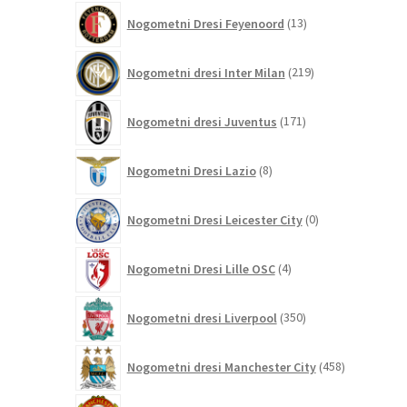
13
Nogometni Dresi Feyenoord
13
izdelkov
219
Nogometni dresi Inter Milan
219
izdelkov
171
Nogometni dresi Juventus
171
izdelkov
8
Nogometni Dresi Lazio
8
izdelkov
0
Nogometni Dresi Leicester City
0
izdelkov
4
Nogometni Dresi Lille OSC
4
izdelki
350
Nogometni dresi Liverpool
350
izdelkov
458
Nogometni dresi Manchester City
458
izdelkov
320