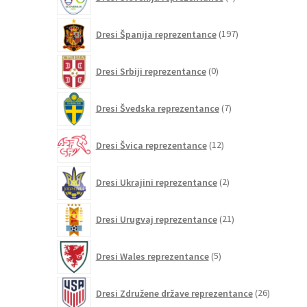
izdelka
197
Dresi Španija reprezentance
197
izdelkov
0
Dresi Srbiji reprezentance
0
izdelkov
7
Dresi Švedska reprezentance
7
izdelkov
12
Dresi Švica reprezentance
12
izdelkov
2
Dresi Ukrajini reprezentance
2
izdelka
21
Dresi Urugvaj reprezentance
21
izdelkov
5
Dresi Wales reprezentance
5
izdelkov
26
Dresi Združene države reprezentance
26
izdelkov