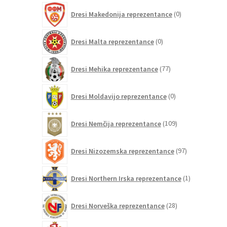
0
Dresi Makedonija reprezentance
0
izdelkov
0
Dresi Malta reprezentance
0
izdelkov
77
Dresi Mehika reprezentance
77
izdelkov
0
Dresi Moldavijo reprezentance
0
izdelkov
109
Dresi Nemčija reprezentance
109
izdelkov
97
Dresi Nizozemska reprezentance
97
izdelkov
1
Dresi Northern Irska reprezentance
1
izdelek
28
Dresi Norveška reprezentance
28
izdelkov
10