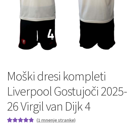
Moški dresi kompleti
Liverpool Gostujoči 2025-
26 Virgil van Dijk 4
(
1
mnenje stranke)
Ocenjeno z
1
5.00
od 5 na