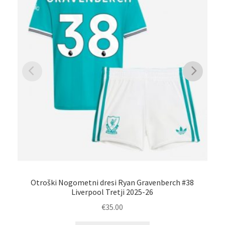
Otroški Nogometni dresi Ryan Gravenberch #38
O
Liverpool Tretji 2025-26
€
35.00