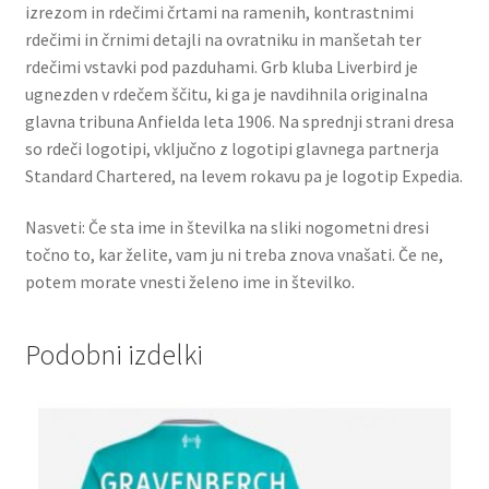
izrezom in rdečimi črtami na ramenih, kontrastnimi
rdečimi in črnimi detajli na ovratniku in manšetah ter
rdečimi vstavki pod pazduhami. Grb kluba Liverbird je
ugnezden v rdečem ščitu, ki ga je navdihnila originalna
glavna tribuna Anfielda leta 1906. Na sprednji strani dresa
so rdeči logotipi, vključno z logotipi glavnega partnerja
Standard Chartered, na levem rokavu pa je logotip Expedia.
Nasveti: Če sta ime in številka na sliki nogometni dresi
točno to, kar želite, vam ju ni treba znova vnašati. Če ne,
potem morate vnesti želeno ime in številko.
Podobni izdelki