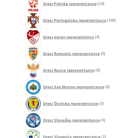
Dresi Poljska reprezentance
10
izdelkov
208
Dresi Portugalska reprezentance
208
izdelkov
4
Dresi puran reprezentance
4
izdelki
0
Dresi Romuniji reprezentance
0
izdelkov
0
Dresi Rusija reprezentance
0
izdelkov
0
Dresi San Marino reprezentance
0
izdelkov
3
Dresi Škotska reprezentance
3
izdelki
0
Dresi Slovaška reprezentance
0
izdelkov
2
Dresi Slovenija reprezentance
2