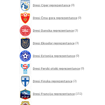
0
Dresi Ciper reprezentance
0
izdelkov
0
Dresi Črna gora reprezentance
0
izdelkov
3
Dresi Danska reprezentance
3
izdelki
3
Dresi Ekvador reprezentance
3
izdelki
0
Dresi Estonija reprezentance
0
izdelkov
0
Dresi Ferski otoki reprezentance
0
izdelkov
2
Dresi Finska reprezentance
2
izdelka
152
Dresi Francija reprezentance
152
izdelkov
0