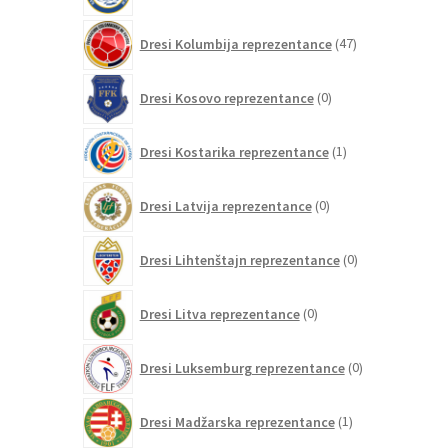
47
Dresi Kolumbija reprezentance
47
izdelkov
0
Dresi Kosovo reprezentance
0
izdelkov
1
Dresi Kostarika reprezentance
1
izdelek
0
Dresi Latvija reprezentance
0
izdelkov
0
Dresi Lihtenštajn reprezentance
0
izdelkov
0
Dresi Litva reprezentance
0
izdelkov
0
Dresi Luksemburg reprezentance
0
izdelkov
1
Dresi Madžarska reprezentance
1
izdelek