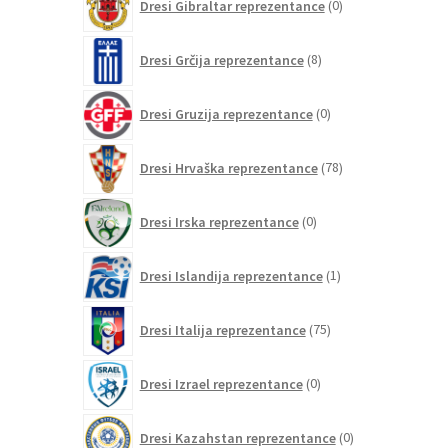
Dresi Gibraltar reprezentance
0
izdelkov
8
Dresi Grčija reprezentance
8
izdelkov
0
Dresi Gruzija reprezentance
0
izdelkov
78
Dresi Hrvaška reprezentance
78
izdelkov
0
Dresi Irska reprezentance
0
izdelkov
1
Dresi Islandija reprezentance
1
izdelek
75
Dresi Italija reprezentance
75
izdelkov
0
Dresi Izrael reprezentance
0
izdelkov
0
Dresi Kazahstan reprezentance
0
izdelkov