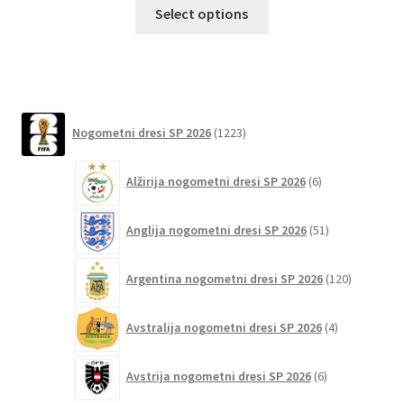
Ta
Select options
izdelek
ima
več
različic.
Možnosti
1223
Nogometni dresi SP 2026
1223
lahko
izdelkov
izberete
6
Alžirija nogometni dresi SP 2026
6
na
izdelkov
strani
51
izdelka
Anglija nogometni dresi SP 2026
51
izdelkov
120
Argentina nogometni dresi SP 2026
120
izdelkov
4
Avstralija nogometni dresi SP 2026
4
izdelki
6
Avstrija nogometni dresi SP 2026
6
izdelkov