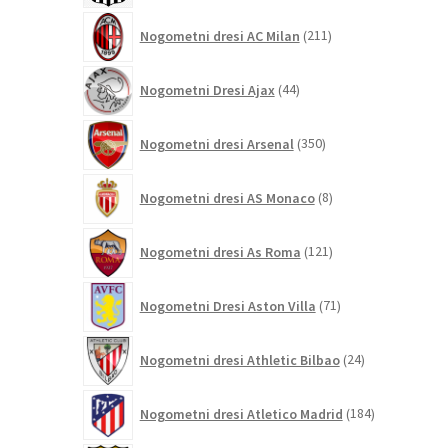
211
Nogometni dresi AC Milan
211
izdelkov
44
Nogometni Dresi Ajax
44
izdelkov
350
Nogometni dresi Arsenal
350
izdelkov
8
Nogometni dresi AS Monaco
8
izdelkov
121
Nogometni dresi As Roma
121
izdelkov
71
Nogometni Dresi Aston Villa
71
izdelkov
24
Nogometni dresi Athletic Bilbao
24
izdelkov
184
Nogometni dresi Atletico Madrid
184
izdelkov