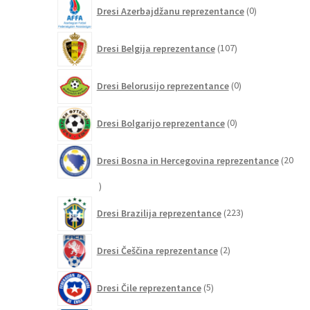
0
Dresi Azerbajdžanu reprezentance
0
izdelkov
107
Dresi Belgija reprezentance
107
izdelkov
0
Dresi Belorusijo reprezentance
0
izdelkov
0
Dresi Bolgarijo reprezentance
0
izdelkov
Dresi Bosna in Hercegovina reprezentance
20
20
izdelkov
223
Dresi Brazilija reprezentance
223
izdelkov
2
Dresi Češčina reprezentance
2
izdelka
5
Dresi Čile reprezentance
5
izdelkov