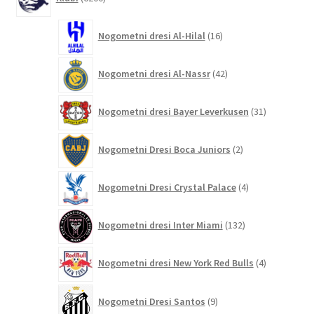
izdelkov
16
Nogometni dresi Al-Hilal
16
izdelkov
42
Nogometni dresi Al-Nassr
42
izdelkov
31
Nogometni dresi Bayer Leverkusen
31
izdelkov
2
Nogometni Dresi Boca Juniors
2
izdelka
4
Nogometni Dresi Crystal Palace
4
izdelki
132
Nogometni dresi Inter Miami
132
izdelkov
4
Nogometni dresi New York Red Bulls
4
izdelki
9
Nogometni Dresi Santos
9
izdelkov