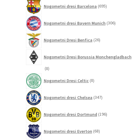
695
Nogometni dresi Barcelona
695
izdelkov
306
Nogometni dresi Bayern Munich
306
izdelkov
26
Nogometni Dresi Benfica
26
izdelkov
Nogometni Dresi Borussia Monchengladbach
8
8
izdelkov
8
Nogometni Dresi Celtic
8
izdelkov
347
Nogometni dresi Chelsea
347
izdelkov
196
Nogometni dresi Dortmund
196
izdelkov
68
Nogometni dresi Everton
68
izdelkov