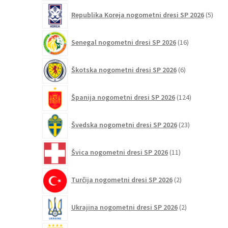
5
Republika Koreja nogometni dresi SP 2026
5
izdel
16
Senegal nogometni dresi SP 2026
16
izdelkov
6
Škotska nogometni dresi SP 2026
6
izdelkov
124
Španija nogometni dresi SP 2026
124
izdelkov
23
Švedska nogometni dresi SP 2026
23
izdelkov
11
Švica nogometni dresi SP 2026
11
izdelkov
2
Turčija nogometni dresi SP 2026
2
izdelka
2
Ukrajina nogometni dresi SP 2026
2
izdelka
3