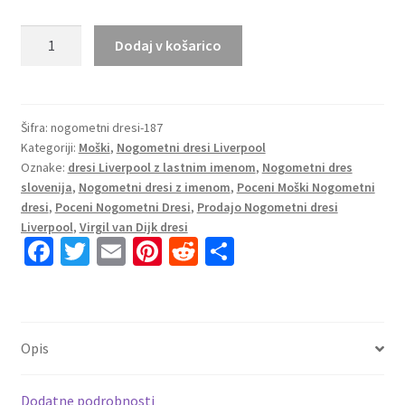
Moški
Dodaj v košarico
dresi
kompleti
Liverpool
Gostujoči
Šifra:
nogometni dresi-187
Kategoriji:
Moški
,
Nogometni dresi Liverpool
2025-
Oznake:
dresi Liverpool z lastnim imenom
,
Nogometni dres
26
slovenija
,
Nogometni dresi z imenom
,
Poceni Moški Nogometni
Virgil
dresi
,
Poceni Nogometni Dresi
,
Prodajo Nogometni dresi
van
Liverpool
,
Virgil van Dijk dresi
Dijk
Fa
T
E
Pi
R
S
4
ce
wi
m
nt
e
h
količina
b
tt
ai
er
d
ar
o
er
l
es
di
e
Opis
o
t
t
k
Dodatne podrobnosti