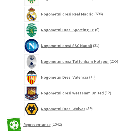
izdelkov
696
Nogometni dresi Real Madrid
696
izdelkov
0
Nogometni Dresi Sporting CP
0
izdelkov
21
Nogometni dresi SSC Napoli
21
izdelkov
255
Nogometni dresi Tottenham Hotspur
255
izdelko
10
Nogometni Dresi Valencia
10
izdelkov
12
Nogometni dresi West Ham United
12
izdelkov
59
Nogometni Dresi Wolves
59
izdelkov
2042
Reprezentance
2042
izdelkov