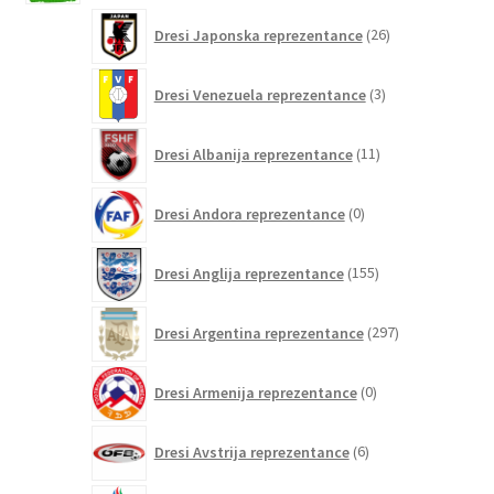
26
Dresi Japonska reprezentance
26
izdelkov
3
Dresi Venezuela reprezentance
3
izdelki
11
Dresi Albanija reprezentance
11
izdelkov
0
Dresi Andora reprezentance
0
izdelkov
155
Dresi Anglija reprezentance
155
izdelkov
297
Dresi Argentina reprezentance
297
izdelkov
0
Dresi Armenija reprezentance
0
izdelkov
6
Dresi Avstrija reprezentance
6
izdelkov