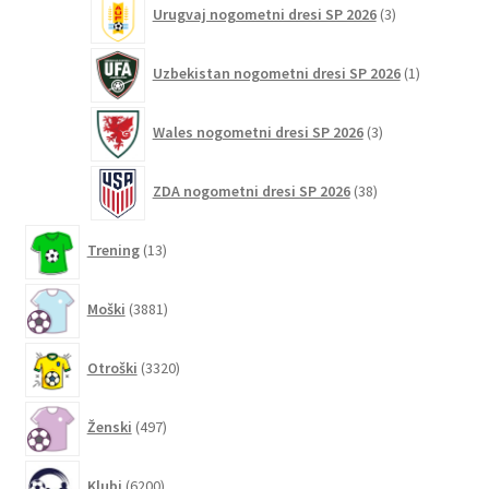
Urugvaj nogometni dresi SP 2026
3
izdelki
1
Uzbekistan nogometni dresi SP 2026
1
izdelek
3
Wales nogometni dresi SP 2026
3
izdelki
38
ZDA nogometni dresi SP 2026
38
izdelkov
13
Trening
13
izdelkov
3881
Moški
3881
izdelkov
3320
Otroški
3320
izdelkov
497
Ženski
497
izdelkov
6200
Klubi
6200