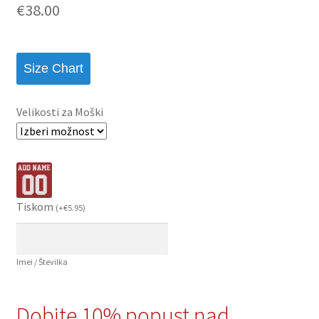
€
38.00
podlagi ocene
stranke
Size Chart
Velikosti za Moški
Tiskom
(
+
€
5.95
)
Imei / Številka
Dobite 10% popust nad