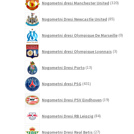
Nogometni dresi Manchester United
320
izdelkov
85
Nogometni Dresi Newcastle United
85
izdelkov
0
Nogometni dresi Olympique De Marseille
0
izdelk
3
Nogometni dresi Olympique Lyonnais
3
izdelki
13
Nogometni Dresi Porto
13
izdelkov
431
Nogometni dresi PSG
431
izdelkov
19
Nogometni Dresi PSV Eindhoven
19
izdelkov
84
Nogometni Dresi RB Leipzig
84
izdelkov
27
Nogometni Dresi Real Betis
27