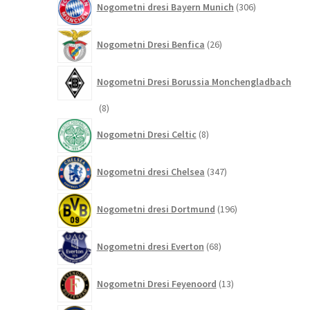
Nogometni dresi Bayern Munich
306
izdelkov
26
Nogometni Dresi Benfica
26
izdelkov
Nogometni Dresi Borussia Monchengladbach
8
8
izdelkov
8
Nogometni Dresi Celtic
8
izdelkov
347
Nogometni dresi Chelsea
347
izdelkov
196
Nogometni dresi Dortmund
196
izdelkov
68
Nogometni dresi Everton
68
izdelkov
13
Nogometni Dresi Feyenoord
13
izdelkov