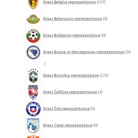
Dresi Belgija reprezentance
107
izdelkov
0
Dresi Belorusijo reprezentance
0
izdelkov
0
Dresi Bolgarijo reprezentance
0
izdelkov
Dresi Bosna in Hercegovina reprezentance
20
20
izdelkov
223
Dresi Brazilija reprezentance
223
izdelkov
2
Dresi Češčina reprezentance
2
izdelka
5
Dresi Čile reprezentance
5
izdelkov
0
Dresi Ciper reprezentance
0
izdelkov
0