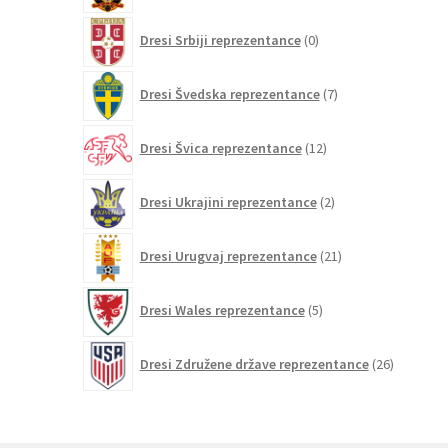
0
Dresi Srbiji reprezentance
0
izdelkov
7
Dresi Švedska reprezentance
7
izdelkov
12
Dresi Švica reprezentance
12
izdelkov
2
Dresi Ukrajini reprezentance
2
izdelka
21
Dresi Urugvaj reprezentance
21
izdelkov
5
Dresi Wales reprezentance
5
izdelkov
26
Dresi Združene države reprezentance
26
izdelkov