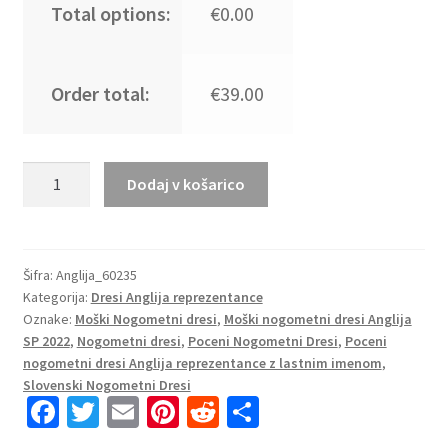
Total options:
€0.00
Order total:
€39.00
Moški
Dodaj v košarico
Nogometni
dresi
Anglija
Domači
Šifra:
Anglija_60235
Kategorija:
Dresi Anglija reprezentance
SP
Oznake:
Moški Nogometni dresi
,
Moški nogometni dresi Anglija
2022
SP 2022
,
Nogometni dresi
,
Poceni Nogometni Dresi
,
Poceni
Kratek
nogometni dresi Anglija reprezentance z lastnim imenom
,
Rokav
Slovenski Nogometni Dresi
+
Fa
T
E
Pi
R
S
Kratke
ce
wi
m
nt
e
h
hlače