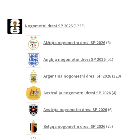
izberete
na
1223
strani
Nogometni dresi SP 2026
1223
izdelkov
izdelka
6
Alžirija nogometni dresi SP 2026
6
izdelkov
51
Anglija nogometni dresi SP 2026
51
izdelkov
120
Argentina nogometni dresi SP 2026
120
izdelkov
4
Avstralija nogometni dresi SP 2026
4
izdelki
6
Avstrija nogometni dresi SP 2026
6
izdelkov
75
Belgija nogometni dresi SP 2026
75
izdelkov
91