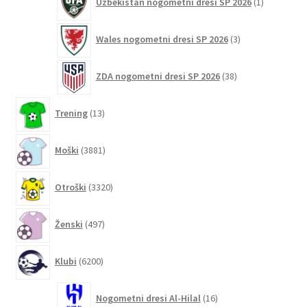
Uzbekistan nogometni dresi SP 2026
1
izdelek
3
Wales nogometni dresi SP 2026
3
izdelki
38
ZDA nogometni dresi SP 2026
38
izdelkov
13
Trening
13
izdelkov
3881
Moški
3881
izdelkov
3320
Otroški
3320
izdelkov
497
Ženski
497
izdelkov
6200
Klubi
6200
izdelkov
16
Nogometni dresi Al-Hilal
16
izdelkov