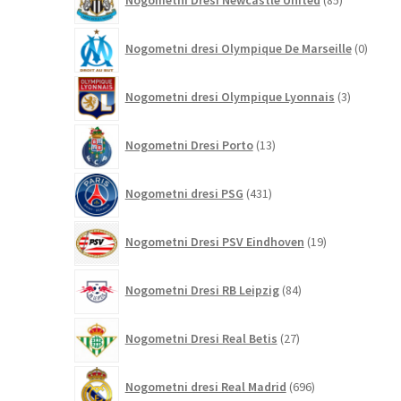
Nogometni Dresi Newcastle United
85
izdelkov
0
Nogometni dresi Olympique De Marseille
0
izdelk
3
Nogometni dresi Olympique Lyonnais
3
izdelki
13
Nogometni Dresi Porto
13
izdelkov
431
Nogometni dresi PSG
431
izdelkov
19
Nogometni Dresi PSV Eindhoven
19
izdelkov
84
Nogometni Dresi RB Leipzig
84
izdelkov
27
Nogometni Dresi Real Betis
27
izdelkov
696
Nogometni dresi Real Madrid
696
izdelkov