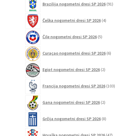
Brazilija nogometni dresi SP 2026
91
izdelkov
4
Češka nogometni dresi SP 2026
4
izdelki
5
Čile nogometni dresi SP 2026
5
izdelkov
6
Curaçao nogometni dresi SP 2026
6
izdelkov
2
Egipt nogometni dresi SP 2026
2
izdelka
103
Francija nogometni dresi SP 2026
103
izdelki
2
Gana nogometni dresi SP 2026
2
izdelka
8
Grčija nogometni dresi SP 2026
8
izdelkov
47
Hrvaška nogometni dresi SP 2026
47