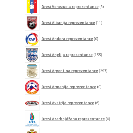
3
Dresi Venezuela reprezentance
3
izdelki
11
Dresi Albanija reprezentance
11
izdelkov
0
Dresi Andora reprezentance
0
izdelkov
155
Dresi Anglija reprezentance
155
izdelkov
297
Dresi Argentina reprezentance
297
izdelkov
0
Dresi Armenija reprezentance
0
izdelkov
6
Dresi Avstrija reprezentance
6
izdelkov
0
Dresi Azerbajdžanu reprezentance
0
izdelkov
107