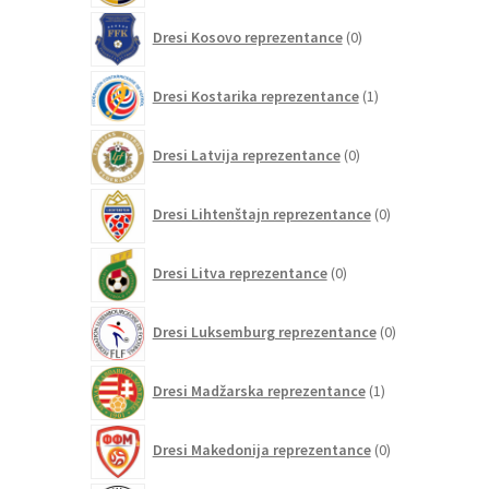
0
Dresi Kosovo reprezentance
0
izdelkov
1
Dresi Kostarika reprezentance
1
izdelek
0
Dresi Latvija reprezentance
0
izdelkov
0
Dresi Lihtenštajn reprezentance
0
izdelkov
0
Dresi Litva reprezentance
0
izdelkov
0
Dresi Luksemburg reprezentance
0
izdelkov
1
Dresi Madžarska reprezentance
1
izdelek
0
Dresi Makedonija reprezentance
0
izdelkov