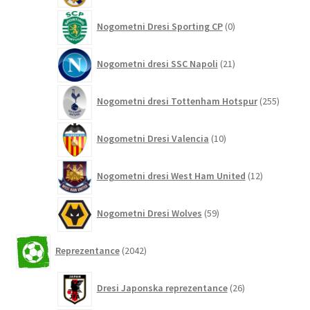
0
Nogometni Dresi Sporting CP
0
izdelkov
21
Nogometni dresi SSC Napoli
21
izdelkov
255
Nogometni dresi Tottenham Hotspur
255
izdelko
10
Nogometni Dresi Valencia
10
izdelkov
12
Nogometni dresi West Ham United
12
izdelkov
59
Nogometni Dresi Wolves
59
izdelkov
2042
Reprezentance
2042
izdelkov
26
Dresi Japonska reprezentance
26
izdelkov