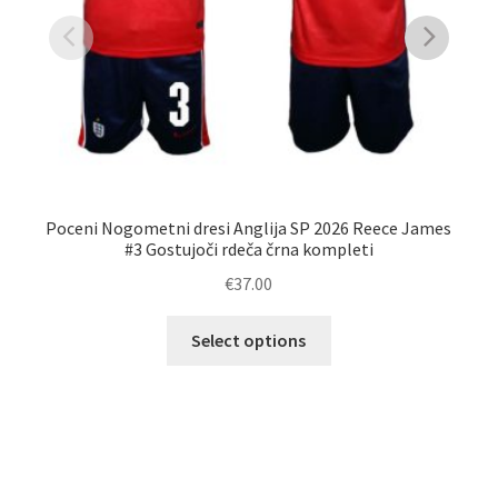
Poceni Nogometni dresi Anglija SP 2026 Reece James
#3 Gostujoči rdeča črna kompleti
€
37.00
Ta
Select options
izdelek
No
ima
več
različic.
Možnosti
lahko