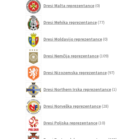
0
Dresi Malta reprezentance
0
izdelkov
77
Dresi Mehika reprezentance
77
izdelkov
0
Dresi Moldavijo reprezentance
0
izdelkov
109
Dresi Nemčija reprezentance
109
izdelkov
97
Dresi Nizozemska reprezentance
97
izdelkov
1
Dresi Northern Irska reprezentance
1
izdelek
28
Dresi Norveška reprezentance
28
izdelkov
10
Dresi Poljska reprezentance
10
izdelkov
208