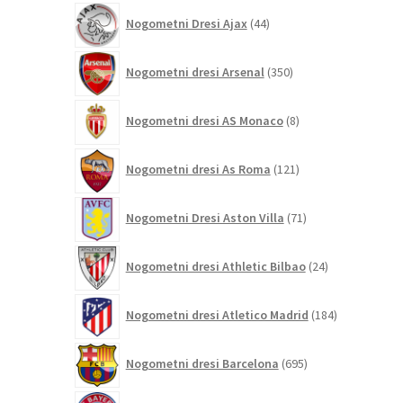
44
Nogometni Dresi Ajax
44
izdelkov
350
Nogometni dresi Arsenal
350
izdelkov
8
Nogometni dresi AS Monaco
8
izdelkov
121
Nogometni dresi As Roma
121
izdelkov
71
Nogometni Dresi Aston Villa
71
izdelkov
24
Nogometni dresi Athletic Bilbao
24
izdelkov
184
Nogometni dresi Atletico Madrid
184
izdelkov
695
Nogometni dresi Barcelona
695
izdelkov
306