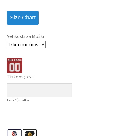
Size Chart
Velikosti za Moški
Tiskom
(
+
€
5.95
)
Imei / Številka