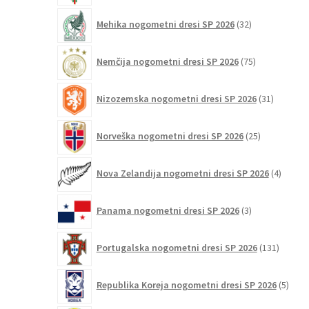
32
Mehika nogometni dresi SP 2026
32
izdelkov
75
Nemčija nogometni dresi SP 2026
75
izdelkov
31
Nizozemska nogometni dresi SP 2026
31
izdelkov
25
Norveška nogometni dresi SP 2026
25
izdelkov
4
Nova Zelandija nogometni dresi SP 2026
4
izdelki
3
Panama nogometni dresi SP 2026
3
izdelki
131
Portugalska nogometni dresi SP 2026
131
izdelko
5
Republika Koreja nogometni dresi SP 2026
5
izdel