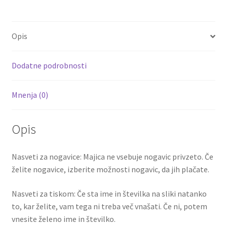
b
tt
ai
er
d
ar
GREALISH
o
er
l
es
di
e
7
Opis
količina
o
t
t
k
Dodatne podrobnosti
Mnenja (0)
Opis
Nasveti za nogavice: Majica ne vsebuje nogavic privzeto. Če
želite nogavice, izberite možnosti nogavic, da jih plačate.
Nasveti za tiskom: Če sta ime in številka na sliki natanko
to, kar želite, vam tega ni treba več vnašati. Če ni, potem
vnesite želeno ime in številko.