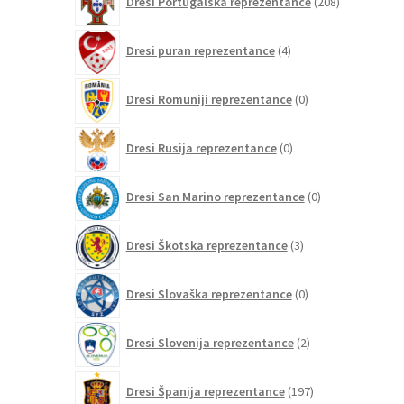
Dresi Portugalska reprezentance
208
izdelkov
4
Dresi puran reprezentance
4
izdelki
0
Dresi Romuniji reprezentance
0
izdelkov
0
Dresi Rusija reprezentance
0
izdelkov
0
Dresi San Marino reprezentance
0
izdelkov
3
Dresi Škotska reprezentance
3
izdelki
0
Dresi Slovaška reprezentance
0
izdelkov
2
Dresi Slovenija reprezentance
2
izdelka
197
Dresi Španija reprezentance
197
izdelkov