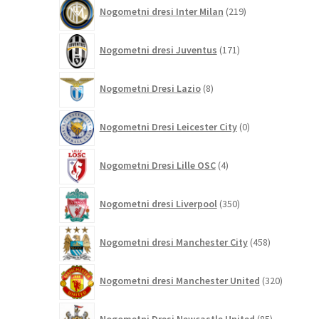
219
Nogometni dresi Inter Milan
219
izdelkov
171
Nogometni dresi Juventus
171
izdelkov
8
Nogometni Dresi Lazio
8
izdelkov
0
Nogometni Dresi Leicester City
0
izdelkov
4
Nogometni Dresi Lille OSC
4
izdelki
350
Nogometni dresi Liverpool
350
izdelkov
458
Nogometni dresi Manchester City
458
izdelkov
320
Nogometni dresi Manchester United
320
izdelkov
85