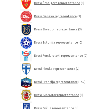
Dresi Črna gora reprezentance
0
izdelkov
3
Dresi Danska reprezentance
3
izdelki
3
Dresi Ekvador reprezentance
3
izdelki
0
Dresi Estonija reprezentance
0
izdelkov
0
Dresi Ferski otoki reprezentance
0
izdelkov
2
Dresi Finska reprezentance
2
izdelka
152
Dresi Francija reprezentance
152
izdelkov
0
Dresi Gibraltar reprezentance
0
izdelkov
8
Dresi Grčija reprezentance
8