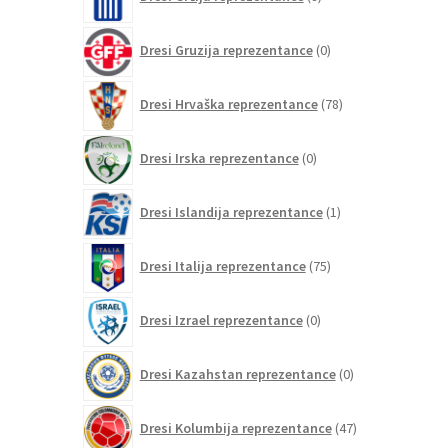
izdelkov
0
Dresi Gruzija reprezentance
0
izdelkov
78
Dresi Hrvaška reprezentance
78
izdelkov
0
Dresi Irska reprezentance
0
izdelkov
1
Dresi Islandija reprezentance
1
izdelek
75
Dresi Italija reprezentance
75
izdelkov
0
Dresi Izrael reprezentance
0
izdelkov
0
Dresi Kazahstan reprezentance
0
izdelkov
47
Dresi Kolumbija reprezentance
47
izdelkov