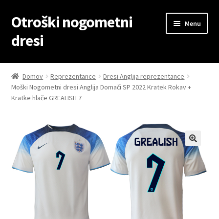
Otroški nogometni
Skip
Skip
Menu
to
to
dresi
navigation
content
Domov
Domov
Reprezentance
Dresi Anglija reprezentance
Moški Nogometni dresi Anglija Domači SP 2022 Kratek Rokav +
Blog
Kratke hlače GREALISH 7
Kontaktiraj nas
Košarica
Moj račun
Trgovina
Zaključek nakupa