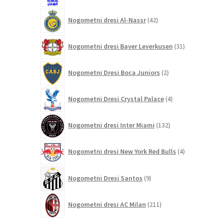
42
Nogometni dresi Al-Nassr
42
izdelkov
31
Nogometni dresi Bayer Leverkusen
31
izdelkov
2
Nogometni Dresi Boca Juniors
2
izdelka
4
Nogometni Dresi Crystal Palace
4
izdelki
132
Nogometni dresi Inter Miami
132
izdelkov
4
Nogometni dresi New York Red Bulls
4
izdelki
9
Nogometni Dresi Santos
9
izdelkov
211
Nogometni dresi AC Milan
211
izdelkov