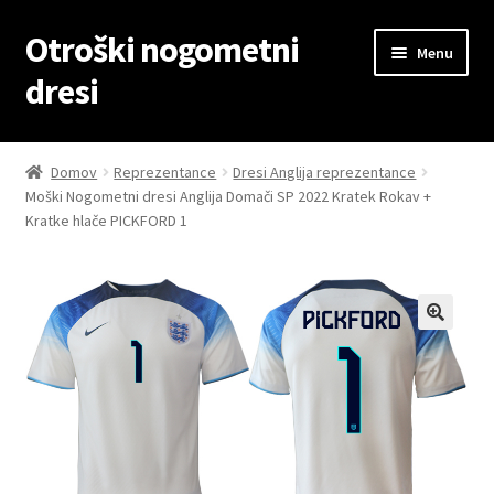
Otroški nogometni
Skip
Skip
Menu
to
to
dresi
navigation
content
Domov
Domov
Reprezentance
Dresi Anglija reprezentance
Moški Nogometni dresi Anglija Domači SP 2022 Kratek Rokav +
Blog
Kratke hlače PICKFORD 1
Kontaktiraj nas
Košarica
Moj račun
Trgovina
Zaključek nakupa