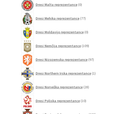
0
Dresi Malta reprezentance
0
izdelkov
77
Dresi Mehika reprezentance
77
izdelkov
0
Dresi Moldavijo reprezentance
0
izdelkov
109
Dresi Nemčija reprezentance
109
izdelkov
97
Dresi Nizozemska reprezentance
97
izdelkov
1
Dresi Northern Irska reprezentance
1
izdelek
28
Dresi Norveška reprezentance
28
izdelkov
10
Dresi Poljska reprezentance
10
izdelkov
208