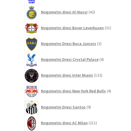
42
Nogometni dresi Al-Nassr
42
izdelkov
31
Nogometni dresi Bayer Leverkusen
31
izdelkov
2
Nogometni Dresi Boca Juniors
2
izdelka
4
Nogometni Dresi Crystal Palace
4
izdelki
132
Nogometni dresi Inter Miami
132
izdelkov
4
Nogometni dresi New York Red Bulls
4
izdelki
9
Nogometni Dresi Santos
9
izdelkov
211
Nogometni dresi AC Milan
211
izdelkov