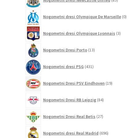
Nogometni Dresi Newcastle United
85
izdelkov
0
Nogometni dresi Olympique De Marseille
0
izdelk
3
Nogometni dresi Olympique Lyonnais
3
izdelki
13
Nogometni Dresi Porto
13
izdelkov
431
Nogometni dresi PSG
431
izdelkov
19
Nogometni Dresi PSV Eindhoven
19
izdelkov
84
Nogometni Dresi RB Leipzig
84
izdelkov
27
Nogometni Dresi Real Betis
27
izdelkov
696
Nogometni dresi Real Madrid
696
izdelkov