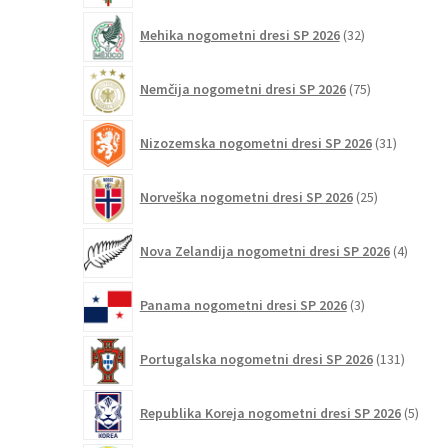
32
Mehika nogometni dresi SP 2026
32
izdelkov
75
Nemčija nogometni dresi SP 2026
75
izdelkov
31
Nizozemska nogometni dresi SP 2026
31
izdelkov
25
Norveška nogometni dresi SP 2026
25
izdelkov
4
Nova Zelandija nogometni dresi SP 2026
4
izdelki
3
Panama nogometni dresi SP 2026
3
izdelki
131
Portugalska nogometni dresi SP 2026
131
izdelko
5
Republika Koreja nogometni dresi SP 2026
5
izdel