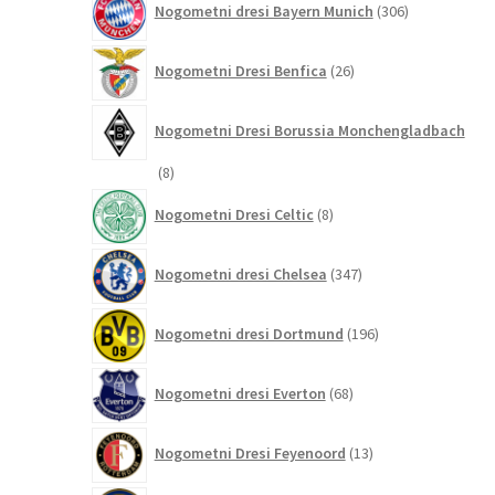
Nogometni dresi Bayern Munich
306
izdelkov
26
Nogometni Dresi Benfica
26
izdelkov
Nogometni Dresi Borussia Monchengladbach
8
8
izdelkov
8
Nogometni Dresi Celtic
8
izdelkov
347
Nogometni dresi Chelsea
347
izdelkov
196
Nogometni dresi Dortmund
196
izdelkov
68
Nogometni dresi Everton
68
izdelkov
13
Nogometni Dresi Feyenoord
13
izdelkov