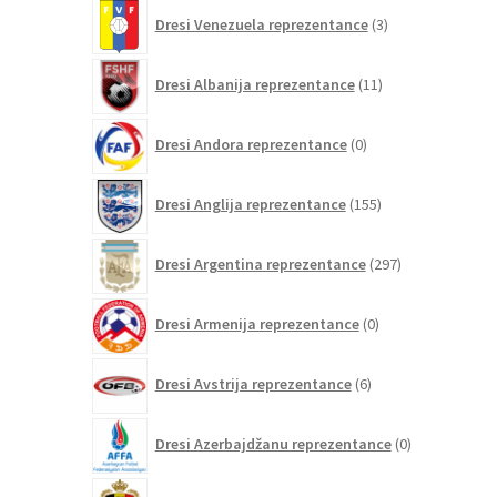
3
Dresi Venezuela reprezentance
3
izdelki
11
Dresi Albanija reprezentance
11
izdelkov
0
Dresi Andora reprezentance
0
izdelkov
155
Dresi Anglija reprezentance
155
izdelkov
297
Dresi Argentina reprezentance
297
izdelkov
0
Dresi Armenija reprezentance
0
izdelkov
6
Dresi Avstrija reprezentance
6
izdelkov
0
Dresi Azerbajdžanu reprezentance
0
izdelkov
107