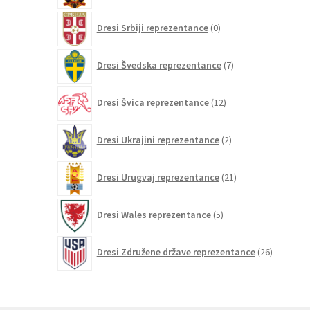
0
Dresi Srbiji reprezentance
0
izdelkov
7
Dresi Švedska reprezentance
7
izdelkov
12
Dresi Švica reprezentance
12
izdelkov
2
Dresi Ukrajini reprezentance
2
izdelka
21
Dresi Urugvaj reprezentance
21
izdelkov
5
Dresi Wales reprezentance
5
izdelkov
26
Dresi Združene države reprezentance
26
izdelkov