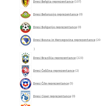
Dresi Belgija reprezentance
107
izdelkov
0
Dresi Belorusijo reprezentance
0
izdelkov
0
Dresi Bolgarijo reprezentance
0
izdelkov
Dresi Bosna in Hercegovina reprezentance
20
20
izdelkov
223
Dresi Brazilija reprezentance
223
izdelkov
2
Dresi Češčina reprezentance
2
izdelka
5
Dresi Čile reprezentance
5
izdelkov
0
Dresi Ciper reprezentance
0
izdelkov
0