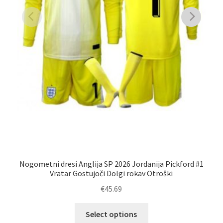
An
Nogometni dresi Anglija SP 2026 Jordanija Pickford #1
Vratar Gostujoči Dolgi rokav Otroški
€
45.69
Ta
Select options
izdelek