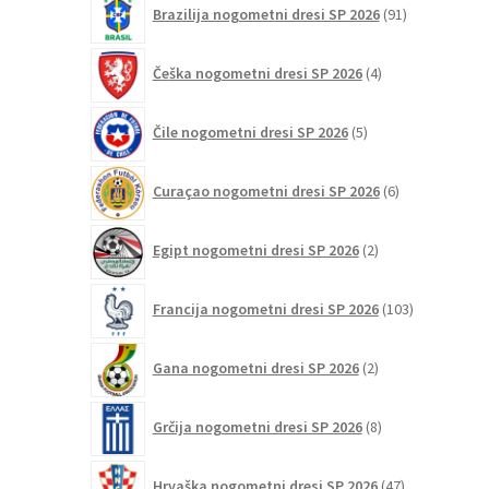
Brazilija nogometni dresi SP 2026
91
izdelkov
4
Češka nogometni dresi SP 2026
4
izdelki
5
Čile nogometni dresi SP 2026
5
izdelkov
6
Curaçao nogometni dresi SP 2026
6
izdelkov
2
Egipt nogometni dresi SP 2026
2
izdelka
103
Francija nogometni dresi SP 2026
103
izdelki
2
Gana nogometni dresi SP 2026
2
izdelka
8
Grčija nogometni dresi SP 2026
8
izdelkov
47
Hrvaška nogometni dresi SP 2026
47