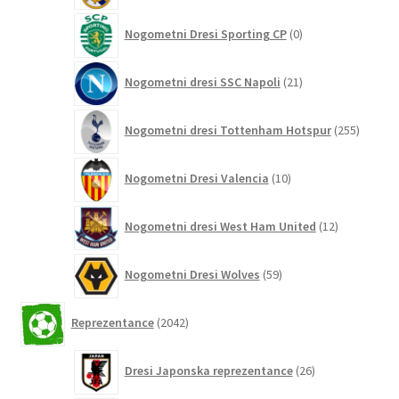
0
Nogometni Dresi Sporting CP
0
izdelkov
21
Nogometni dresi SSC Napoli
21
izdelkov
255
Nogometni dresi Tottenham Hotspur
255
izdelko
10
Nogometni Dresi Valencia
10
izdelkov
12
Nogometni dresi West Ham United
12
izdelkov
59
Nogometni Dresi Wolves
59
izdelkov
2042
Reprezentance
2042
izdelkov
26
Dresi Japonska reprezentance
26
izdelkov