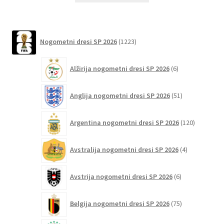
ima
več
različic.
1223
Nogometni dresi SP 2026
1223
izdelkov
Možnosti
lahko
6
Alžirija nogometni dresi SP 2026
6
izberete
izdelkov
na
51
Anglija nogometni dresi SP 2026
51
strani
izdelkov
izdelka
120
Argentina nogometni dresi SP 2026
120
izdelkov
4
Avstralija nogometni dresi SP 2026
4
izdelki
6
Avstrija nogometni dresi SP 2026
6
izdelkov
75
Belgija nogometni dresi SP 2026
75
izdelkov
91