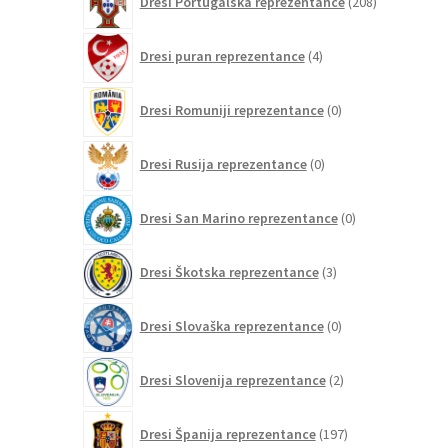
Dresi Portugalska reprezentance
208
izdelkov
4
Dresi puran reprezentance
4
izdelki
0
Dresi Romuniji reprezentance
0
izdelkov
0
Dresi Rusija reprezentance
0
izdelkov
0
Dresi San Marino reprezentance
0
izdelkov
3
Dresi Škotska reprezentance
3
izdelki
0
Dresi Slovaška reprezentance
0
izdelkov
2
Dresi Slovenija reprezentance
2
izdelka
197
Dresi Španija reprezentance
197
izdelkov