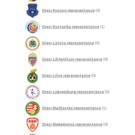
0
Dresi Kosovo reprezentance
0
izdelkov
1
Dresi Kostarika reprezentance
1
izdelek
0
Dresi Latvija reprezentance
0
izdelkov
0
Dresi Lihtenštajn reprezentance
0
izdelkov
0
Dresi Litva reprezentance
0
izdelkov
0
Dresi Luksemburg reprezentance
0
izdelkov
1
Dresi Madžarska reprezentance
1
izdelek
0
Dresi Makedonija reprezentance
0
izdelkov