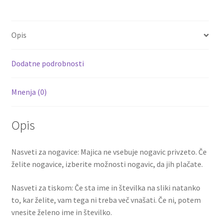
b
tt
ai
er
d
ar
PICKFORD
o
er
l
es
di
e
1
Opis
količina
o
t
t
k
Dodatne podrobnosti
Mnenja (0)
Opis
Nasveti za nogavice: Majica ne vsebuje nogavic privzeto. Če
želite nogavice, izberite možnosti nogavic, da jih plačate.
Nasveti za tiskom: Če sta ime in številka na sliki natanko
to, kar želite, vam tega ni treba več vnašati. Če ni, potem
vnesite želeno ime in številko.