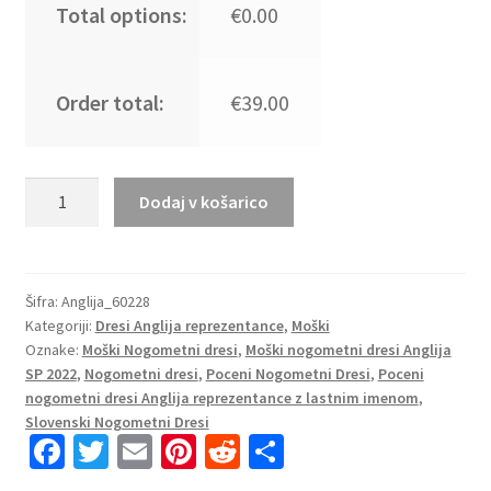
Total options:
€0.00
Order total:
€39.00
Moški
Dodaj v košarico
Nogometni
dresi
Anglija
Domači
Šifra:
Anglija_60228
Kategoriji:
Dresi Anglija reprezentance
,
Moški
SP
Oznake:
Moški Nogometni dresi
,
Moški nogometni dresi Anglija
2022
SP 2022
,
Nogometni dresi
,
Poceni Nogometni Dresi
,
Poceni
Kratek
nogometni dresi Anglija reprezentance z lastnim imenom
,
Rokav
Slovenski Nogometni Dresi
+
Fa
T
E
Pi
R
S
Kratke
ce
wi
m
nt
e
h
hlače