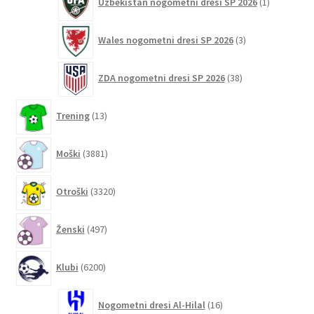
Uzbekistan nogometni dresi SP 2026
1
izdelek
3
Wales nogometni dresi SP 2026
3
izdelki
38
ZDA nogometni dresi SP 2026
38
izdelkov
13
Trening
13
izdelkov
3881
Moški
3881
izdelkov
3320
Otroški
3320
izdelkov
497
Ženski
497
izdelkov
6200
Klubi
6200
izdelkov
16
Nogometni dresi Al-Hilal
16
izdelkov