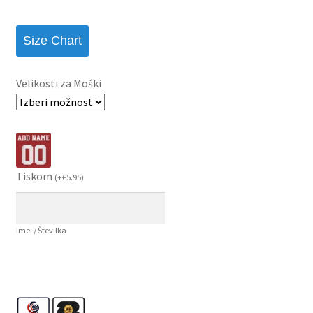
Size Chart
Velikosti za Moški
Tiskom
(
+
€
5.95
)
Imei / Številka