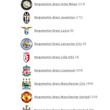
219
Nogometni dresi Inter Milan
219
izdelkov
171
Nogometni dresi Juventus
171
izdelkov
8
Nogometni Dresi Lazio
8
izdelkov
0
Nogometni Dresi Leicester City
0
izdelkov
4
Nogometni Dresi Lille OSC
4
izdelki
350
Nogometni dresi Liverpool
350
izdelkov
458
Nogometni dresi Manchester City
458
izdelkov
320
Nogometni dresi Manchester United
320
izdelkov
85