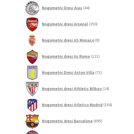
44
Nogometni Dresi Ajax
44
izdelkov
350
Nogometni dresi Arsenal
350
izdelkov
8
Nogometni dresi AS Monaco
8
izdelkov
121
Nogometni dresi As Roma
121
izdelkov
71
Nogometni Dresi Aston Villa
71
izdelkov
24
Nogometni dresi Athletic Bilbao
24
izdelkov
184
Nogometni dresi Atletico Madrid
184
izdelkov
695
Nogometni dresi Barcelona
695
izdelkov
306