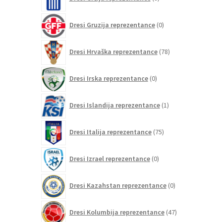
izdelkov
0
Dresi Gruzija reprezentance
0
izdelkov
78
Dresi Hrvaška reprezentance
78
izdelkov
0
Dresi Irska reprezentance
0
izdelkov
1
Dresi Islandija reprezentance
1
izdelek
75
Dresi Italija reprezentance
75
izdelkov
0
Dresi Izrael reprezentance
0
izdelkov
0
Dresi Kazahstan reprezentance
0
izdelkov
47
Dresi Kolumbija reprezentance
47
izdelkov