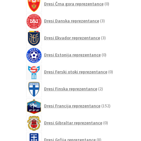
Dresi Črna gora reprezentance
0
izdelkov
3
Dresi Danska reprezentance
3
izdelki
3
Dresi Ekvador reprezentance
3
izdelki
0
Dresi Estonija reprezentance
0
izdelkov
0
Dresi Ferski otoki reprezentance
0
izdelkov
2
Dresi Finska reprezentance
2
izdelka
152
Dresi Francija reprezentance
152
izdelkov
0
Dresi Gibraltar reprezentance
0
izdelkov
8
Dresi Grčija reprezentance
8