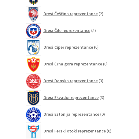
2
Dresi Češčina reprezentance
2
izdelka
5
Dresi Čile reprezentance
5
izdelkov
0
Dresi Ciper reprezentance
0
izdelkov
0
Dresi Črna gora reprezentance
0
izdelkov
3
Dresi Danska reprezentance
3
izdelki
3
Dresi Ekvador reprezentance
3
izdelki
0
Dresi Estonija reprezentance
0
izdelkov
0
Dresi Ferski otoki reprezentance
0
izdelkov