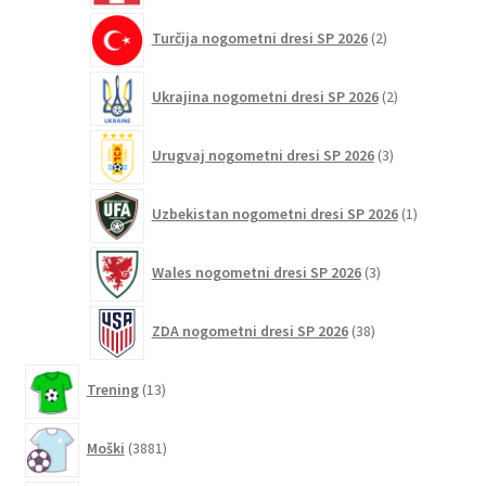
2
Turčija nogometni dresi SP 2026
2
izdelka
2
Ukrajina nogometni dresi SP 2026
2
izdelka
3
Urugvaj nogometni dresi SP 2026
3
izdelki
1
Uzbekistan nogometni dresi SP 2026
1
izdelek
3
Wales nogometni dresi SP 2026
3
izdelki
38
ZDA nogometni dresi SP 2026
38
izdelkov
13
Trening
13
izdelkov
3881
Moški
3881
izdelkov