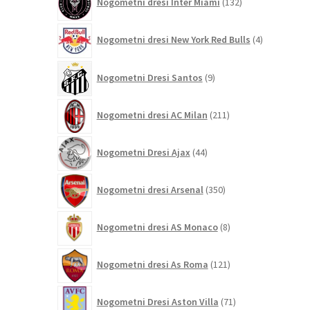
Nogometni dresi Inter Miami
132
izdelkov
4
Nogometni dresi New York Red Bulls
4
izdelki
9
Nogometni Dresi Santos
9
izdelkov
211
Nogometni dresi AC Milan
211
izdelkov
44
Nogometni Dresi Ajax
44
izdelkov
350
Nogometni dresi Arsenal
350
izdelkov
8
Nogometni dresi AS Monaco
8
izdelkov
121
Nogometni dresi As Roma
121
izdelkov
71
Nogometni Dresi Aston Villa
71
izdelkov