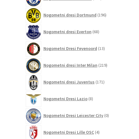
izdelkov
196
Nogometni dresi Dortmund
196
izdelkov
68
Nogometni dresi Everton
68
izdelkov
13
Nogometni Dresi Feyenoord
13
izdelkov
219
Nogometni dresi Inter Milan
219
izdelkov
171
Nogometni dresi Juventus
171
izdelkov
8
Nogometni Dresi Lazio
8
izdelkov
0
Nogometni Dresi Leicester City
0
izdelkov
4
Nogometni Dresi Lille OSC
4
izdelki