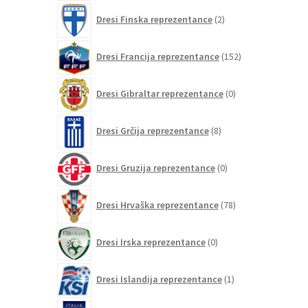
2
Dresi Finska reprezentance
2
izdelka
152
Dresi Francija reprezentance
152
izdelkov
0
Dresi Gibraltar reprezentance
0
izdelkov
8
Dresi Grčija reprezentance
8
izdelkov
0
Dresi Gruzija reprezentance
0
izdelkov
78
Dresi Hrvaška reprezentance
78
izdelkov
0
Dresi Irska reprezentance
0
izdelkov
1
Dresi Islandija reprezentance
1
izdelek
75