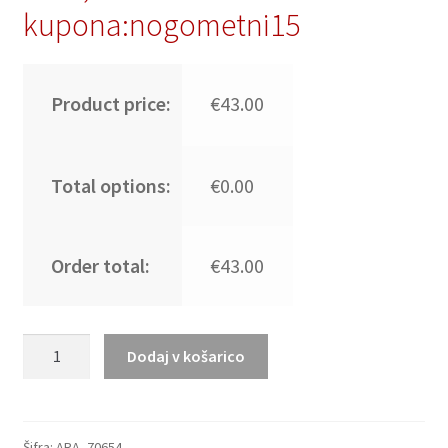
kupona:nogometni15
Product price:
€43.00
Total options:
€0.00
Order total:
€43.00
Moški
Dodaj v košarico
Nogometni
dresi
Argentina
Domači
Šifra:
ARA_70654