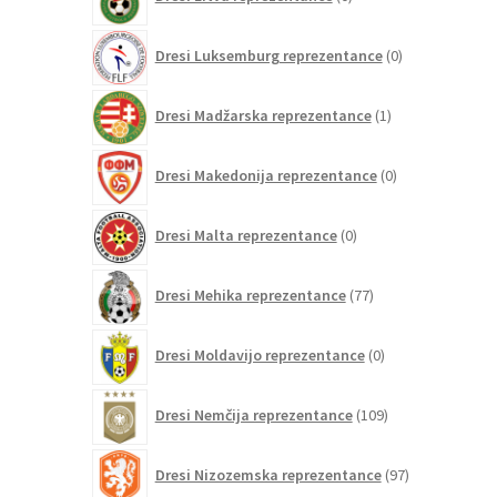
izdelkov
0
Dresi Luksemburg reprezentance
0
izdelkov
1
Dresi Madžarska reprezentance
1
izdelek
0
Dresi Makedonija reprezentance
0
izdelkov
0
Dresi Malta reprezentance
0
izdelkov
77
Dresi Mehika reprezentance
77
izdelkov
0
Dresi Moldavijo reprezentance
0
izdelkov
109
Dresi Nemčija reprezentance
109
izdelkov
97
Dresi Nizozemska reprezentance
97
izdelkov