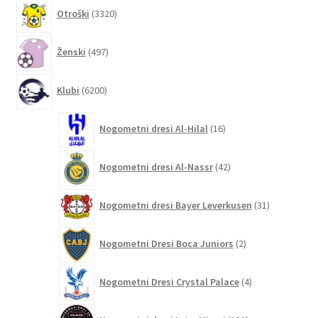
3320
Otroški
3320
izdelkov
497
Ženski
497
izdelkov
6200
Klubi
6200
izdelkov
16
Nogometni dresi Al-Hilal
16
izdelkov
42
Nogometni dresi Al-Nassr
42
izdelkov
31
Nogometni dresi Bayer Leverkusen
31
izdelkov
2
Nogometni Dresi Boca Juniors
2
izdelka
4
Nogometni Dresi Crystal Palace
4
izdelki
132