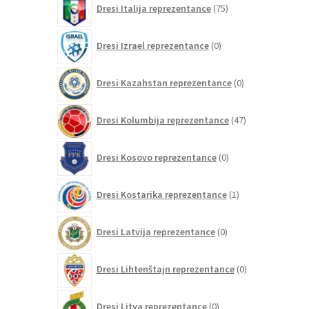
Dresi Italija reprezentance
75
izdelkov
0
Dresi Izrael reprezentance
0
izdelkov
0
Dresi Kazahstan reprezentance
0
izdelkov
47
Dresi Kolumbija reprezentance
47
izdelkov
0
Dresi Kosovo reprezentance
0
izdelkov
1
Dresi Kostarika reprezentance
1
izdelek
0
Dresi Latvija reprezentance
0
izdelkov
0
Dresi Lihtenštajn reprezentance
0
izdelkov
0
Dresi Litva reprezentance
0