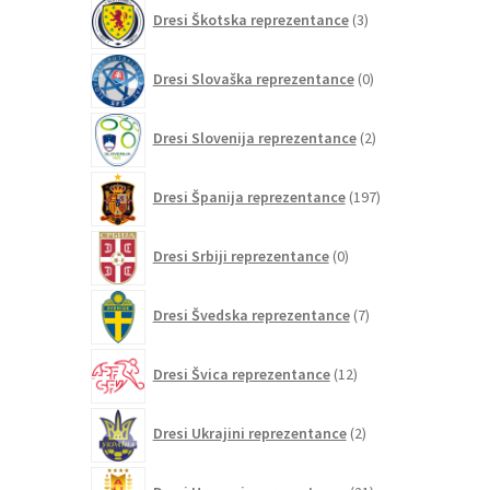
3
Dresi Škotska reprezentance
3
izdelki
0
Dresi Slovaška reprezentance
0
izdelkov
2
Dresi Slovenija reprezentance
2
izdelka
197
Dresi Španija reprezentance
197
izdelkov
0
Dresi Srbiji reprezentance
0
izdelkov
7
Dresi Švedska reprezentance
7
izdelkov
12
Dresi Švica reprezentance
12
izdelkov
2
Dresi Ukrajini reprezentance
2
izdelka
21