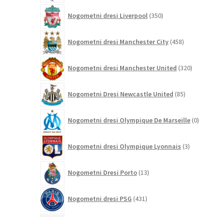
350
Nogometni dresi Liverpool
350
izdelkov
458
Nogometni dresi Manchester City
458
izdelkov
320
Nogometni dresi Manchester United
320
izdelkov
85
Nogometni Dresi Newcastle United
85
izdelkov
0
Nogometni dresi Olympique De Marseille
0
izdelk
3
Nogometni dresi Olympique Lyonnais
3
izdelki
13
Nogometni Dresi Porto
13
izdelkov
431
Nogometni dresi PSG
431
izdelkov