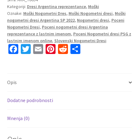
Kategoriji:
Dresi Argentina reprezentance
,
Moški
SP
Oznake:
Moški Nogometni Dres
,
Moški Nogometni dresi
,
Moški
2022
nogometni dresi Argentina SP 2022
,
Nogometni dresi
,
Poceni
Kratek
Nogometni Dresi
,
Poceni nogometni dresi Argentina
Rokav
reprezentance z lastnim imenom
,
Poceni Nogometni dresi PSG z
+
lastnim imenom online
,
Slovenski Nogometni Dresi
Kratke
Fa
T
E
Pi
R
S
hlače
ce
wi
m
nt
e
h
GOMEZ
b
tt
ai
er
d
ar
17
o
er
l
es
di
e
količina
Opis
o
t
t
k
Dodatne podrobnosti
Mnenja (0)