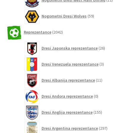
Nogometni dresi West Ham United
12
izdelkov
59
Nogometni Dresi Wolves
59
izdelkov
2042
Reprezentance
2042
izdelkov
26
Dresi Japonska reprezentance
26
izdelkov
3
Dresi Venezuela reprezentance
3
izdelki
11
Dresi Albanija reprezentance
11
izdelkov
0
Dresi Andora reprezentance
0
izdelkov
155
Dresi Anglija reprezentance
155
izdelkov
297
Dresi Argentina reprezentance
297
izdelkov