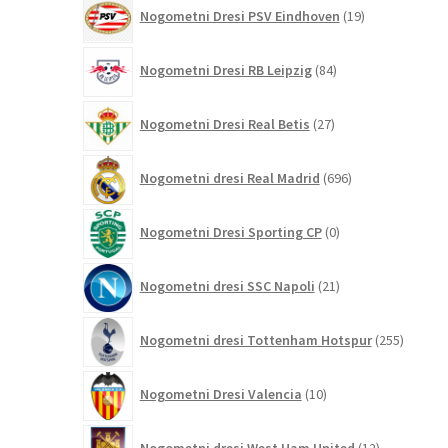
19
Nogometni Dresi PSV Eindhoven
19
izdelkov
84
Nogometni Dresi RB Leipzig
84
izdelkov
27
Nogometni Dresi Real Betis
27
izdelkov
696
Nogometni dresi Real Madrid
696
izdelkov
0
Nogometni Dresi Sporting CP
0
izdelkov
21
Nogometni dresi SSC Napoli
21
izdelkov
255
Nogometni dresi Tottenham Hotspur
255
izdelko
10
Nogometni Dresi Valencia
10
izdelkov
12