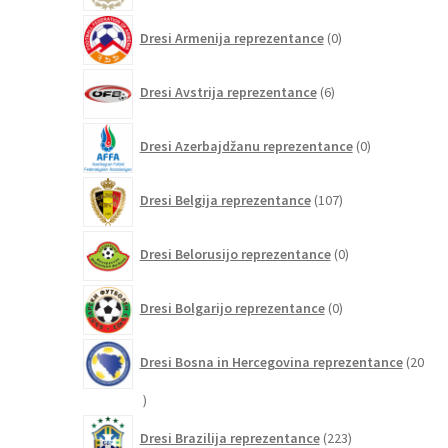
0
Dresi Armenija reprezentance
0
izdelkov
6
Dresi Avstrija reprezentance
6
izdelkov
0
Dresi Azerbajdžanu reprezentance
0
izdelkov
107
Dresi Belgija reprezentance
107
izdelkov
0
Dresi Belorusijo reprezentance
0
izdelkov
0
Dresi Bolgarijo reprezentance
0
izdelkov
Dresi Bosna in Hercegovina reprezentance
20
20
izdelkov
223
Dresi Brazilija reprezentance
223
izdelkov