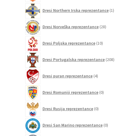
1
Dresi Northern Irska reprezentance
1
izdelek
28
Dresi Norveška reprezentance
28
izdelkov
10
Dresi Poljska reprezentance
10
izdelkov
208
Dresi Portugalska reprezentance
208
izdelkov
4
Dresi puran reprezentance
4
izdelki
0
Dresi Romuniji reprezentance
0
izdelkov
0
Dresi Rusija reprezentance
0
izdelkov
0
Dresi San Marino reprezentance
0
izdelkov