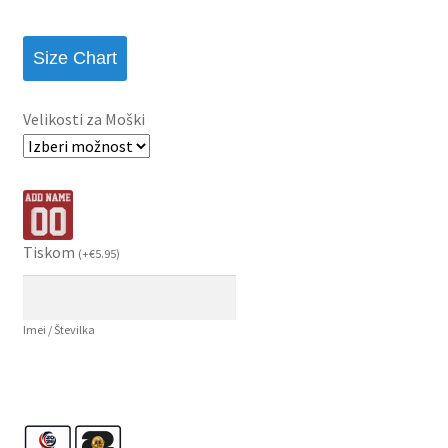
Size Chart
Velikosti za Moški
Tiskom
(
+
€
5.95
)
Imei / Številka