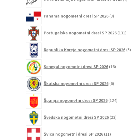
izdelki
3
Panama nogometni dresi SP 2026
3
izdelki
131
Portugalska nogometni dresi SP 2026
131
izdelko
5
Republika Koreja nogometni dresi SP 2026
5
izdel
16
Senegal nogometni dresi SP 2026
16
izdelkov
6
Škotska nogometni dresi SP 2026
6
izdelkov
124
Španija nogometni dresi SP 2026
124
izdelkov
23
Švedska nogometni dresi SP 2026
23
izdelkov
11
Švica nogometni dresi SP 2026
11
izdelkov