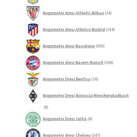
24
Nogometni dresi Athletic Bilbao
24
izdelkov
184
Nogometni dresi Atletico Madrid
184
izdelkov
695
Nogometni dresi Barcelona
695
izdelkov
306
Nogometni dresi Bayern Munich
306
izdelkov
26
Nogometni Dresi Benfica
26
izdelkov
Nogometni Dresi Borussia Monchengladbach
8
8
izdelkov
8
Nogometni Dresi Celtic
8
izdelkov
347
Nogometni dresi Chelsea
347