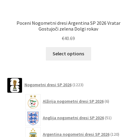
Poceni Nogometni dresi Argentina SP 2026 Vratar
Ot
Gostujoči zelena Dolgi rokav
€
40.69
Ta
Select options
izdelek
ima
več
različic.
1223
Nogometni dresi SP 2026
1223
izdelkov
Možnosti
lahko
6
Alžirija nogometni dresi SP 2026
6
izberete
izdelkov
na
51
Anglija nogometni dresi SP 2026
51
strani
izdelkov
izdelka
120
Argentina nogometni dresi SP 2026
120
izdelkov