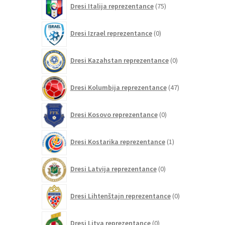
Dresi Italija reprezentance
75
izdelkov
0
Dresi Izrael reprezentance
0
izdelkov
0
Dresi Kazahstan reprezentance
0
izdelkov
47
Dresi Kolumbija reprezentance
47
izdelkov
0
Dresi Kosovo reprezentance
0
izdelkov
1
Dresi Kostarika reprezentance
1
izdelek
0
Dresi Latvija reprezentance
0
izdelkov
0
Dresi Lihtenštajn reprezentance
0
izdelkov
0
Dresi Litva reprezentance
0