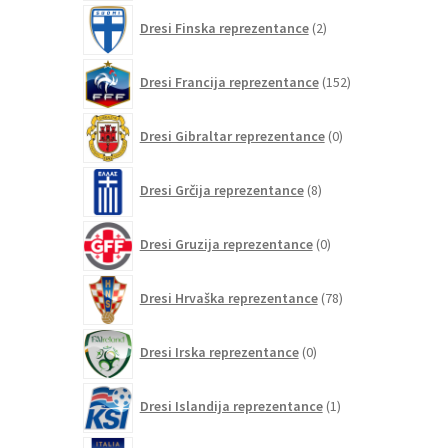
2
Dresi Finska reprezentance
2
izdelka
152
Dresi Francija reprezentance
152
izdelkov
0
Dresi Gibraltar reprezentance
0
izdelkov
8
Dresi Grčija reprezentance
8
izdelkov
0
Dresi Gruzija reprezentance
0
izdelkov
78
Dresi Hrvaška reprezentance
78
izdelkov
0
Dresi Irska reprezentance
0
izdelkov
1
Dresi Islandija reprezentance
1
izdelek
75