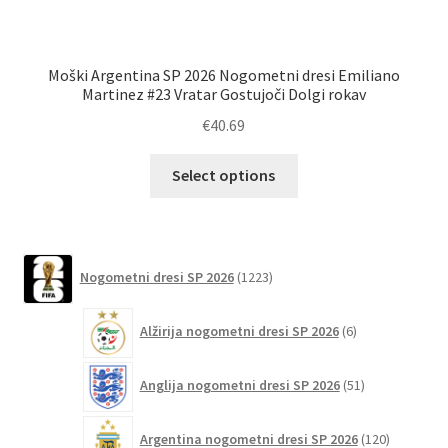
Moški Argentina SP 2026 Nogometni dresi Emiliano
Poc
Martinez #23 Vratar Gostujoči Dolgi rokav
€
40.69
Ta
Select options
izdelek
ima
več
različic.
1223
Nogometni dresi SP 2026
1223
izdelkov
Možnosti
lahko
6
Alžirija nogometni dresi SP 2026
6
izberete
izdelkov
na
51
Anglija nogometni dresi SP 2026
51
strani
izdelkov
izdelka
120
Argentina nogometni dresi SP 2026
120
izdelkov