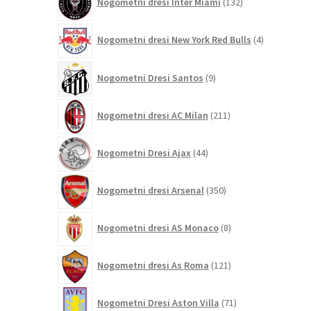
Nogometni dresi Inter Miami
132
izdelkov
4
Nogometni dresi New York Red Bulls
4
izdelki
9
Nogometni Dresi Santos
9
izdelkov
211
Nogometni dresi AC Milan
211
izdelkov
44
Nogometni Dresi Ajax
44
izdelkov
350
Nogometni dresi Arsenal
350
izdelkov
8
Nogometni dresi AS Monaco
8
izdelkov
121
Nogometni dresi As Roma
121
izdelkov
71
Nogometni Dresi Aston Villa
71
izdelkov