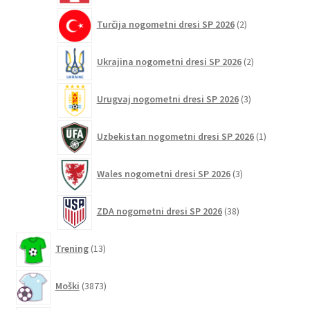
2
Turčija nogometni dresi SP 2026
2
izdelka
2
Ukrajina nogometni dresi SP 2026
2
izdelka
3
Urugvaj nogometni dresi SP 2026
3
izdelki
1
Uzbekistan nogometni dresi SP 2026
1
izdelek
3
Wales nogometni dresi SP 2026
3
izdelki
38
ZDA nogometni dresi SP 2026
38
izdelkov
13
Trening
13
izdelkov
3873
Moški
3873
izdelkov