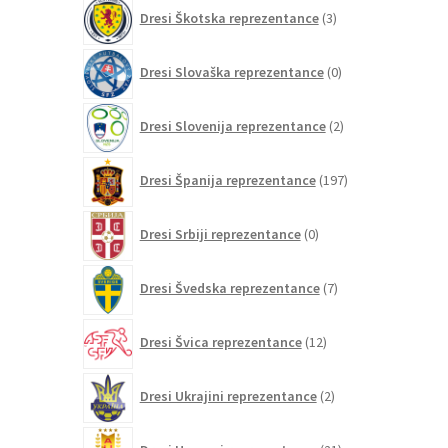
3
Dresi Škotska reprezentance
3
izdelki
0
Dresi Slovaška reprezentance
0
izdelkov
2
Dresi Slovenija reprezentance
2
izdelka
197
Dresi Španija reprezentance
197
izdelkov
0
Dresi Srbiji reprezentance
0
izdelkov
7
Dresi Švedska reprezentance
7
izdelkov
12
Dresi Švica reprezentance
12
izdelkov
2
Dresi Ukrajini reprezentance
2
izdelka
21