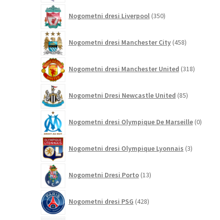
350
Nogometni dresi Liverpool
350
izdelkov
458
Nogometni dresi Manchester City
458
izdelkov
318
Nogometni dresi Manchester United
318
izdelkov
85
Nogometni Dresi Newcastle United
85
izdelkov
0
Nogometni dresi Olympique De Marseille
0
izdelk
3
Nogometni dresi Olympique Lyonnais
3
izdelki
13
Nogometni Dresi Porto
13
izdelkov
428
Nogometni dresi PSG
428
izdelkov