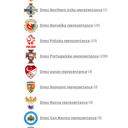
1
Dresi Northern Irska reprezentance
1
izdelek
28
Dresi Norveška reprezentance
28
izdelkov
10
Dresi Poljska reprezentance
10
izdelkov
208
Dresi Portugalska reprezentance
208
izdelkov
4
Dresi puran reprezentance
4
izdelki
0
Dresi Romuniji reprezentance
0
izdelkov
0
Dresi Rusija reprezentance
0
izdelkov
0
Dresi San Marino reprezentance
0
izdelkov