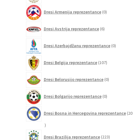
0
Dresi Armenija reprezentance
0
izdelkov
6
Dresi Avstrija reprezentance
6
izdelkov
0
Dresi Azerbajdžanu reprezentance
0
izdelkov
107
Dresi Belgija reprezentance
107
izdelkov
0
Dresi Belorusijo reprezentance
0
izdelkov
0
Dresi Bolgarijo reprezentance
0
izdelkov
Dresi Bosna in Hercegovina reprezentance
20
20
izdelkov
223
Dresi Brazilija reprezentance
223
izdelkov