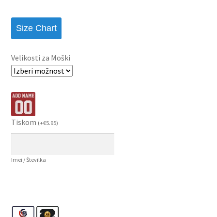
Size Chart
Velikosti za Moški
Tiskom
(
+
€
5.95
)
Imei / Številka