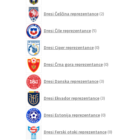
2
Dresi Češčina reprezentance
2
izdelka
5
Dresi Čile reprezentance
5
izdelkov
0
Dresi Ciper reprezentance
0
izdelkov
0
Dresi Črna gora reprezentance
0
izdelkov
3
Dresi Danska reprezentance
3
izdelki
3
Dresi Ekvador reprezentance
3
izdelki
0
Dresi Estonija reprezentance
0
izdelkov
0
Dresi Ferski otoki reprezentance
0
izdelkov