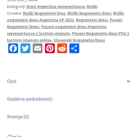
Kategoriji:
Dresi Argentina reprezentance
,
Moški
SP
Oznake:
Moški Nogometni Dres
,
Moški Nogometni dresi
,
Moški
2022
nogometni dresi Argentina SP 2022
,
Nogometni dresi
,
Poceni
Kratek
Nogometni Dresi
,
Poceni nogometni dresi Argentina
Rokav
reprezentance z lastnim imenom
,
Poceni Nogometni dresi PSG z
+
lastnim imenom online
,
Slovenski Nogometni Dresi
Kratke
Fa
T
E
Pi
R
S
hlače
ce
wi
m
nt
e
h
MARTINEZ
b
tt
ai
er
d
ar
2
o
er
l
es
di
e
količina
Opis
o
t
t
k
Dodatne podrobnosti
Mnenja (0)