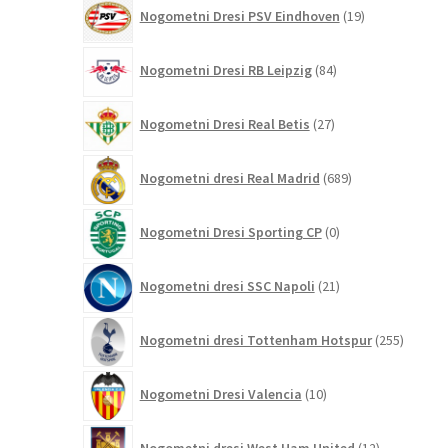
19
Nogometni Dresi PSV Eindhoven
19
izdelkov
84
Nogometni Dresi RB Leipzig
84
izdelkov
27
Nogometni Dresi Real Betis
27
izdelkov
689
Nogometni dresi Real Madrid
689
izdelkov
0
Nogometni Dresi Sporting CP
0
izdelkov
21
Nogometni dresi SSC Napoli
21
izdelkov
255
Nogometni dresi Tottenham Hotspur
255
izdelko
10
Nogometni Dresi Valencia
10
izdelkov
12