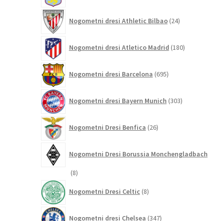
24
Nogometni dresi Athletic Bilbao
24
izdelkov
180
Nogometni dresi Atletico Madrid
180
izdelkov
695
Nogometni dresi Barcelona
695
izdelkov
303
Nogometni dresi Bayern Munich
303
izdelki
26
Nogometni Dresi Benfica
26
izdelkov
Nogometni Dresi Borussia Monchengladbach
8
8
izdelkov
8
Nogometni Dresi Celtic
8
izdelkov
347
Nogometni dresi Chelsea
347