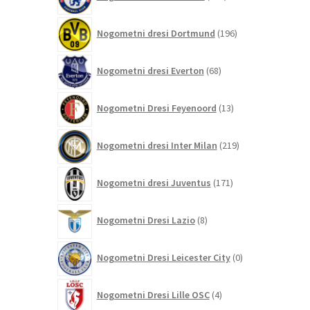
izdelkov
196
Nogometni dresi Dortmund
196
izdelkov
68
Nogometni dresi Everton
68
izdelkov
13
Nogometni Dresi Feyenoord
13
izdelkov
219
Nogometni dresi Inter Milan
219
izdelkov
171
Nogometni dresi Juventus
171
izdelkov
8
Nogometni Dresi Lazio
8
izdelkov
0
Nogometni Dresi Leicester City
0
izdelkov
4
Nogometni Dresi Lille OSC
4
izdelki