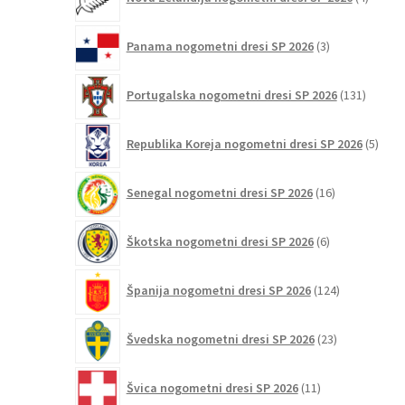
izdelki
3
Panama nogometni dresi SP 2026
3
izdelki
131
Portugalska nogometni dresi SP 2026
131
izdelko
5
Republika Koreja nogometni dresi SP 2026
5
izdel
16
Senegal nogometni dresi SP 2026
16
izdelkov
6
Škotska nogometni dresi SP 2026
6
izdelkov
124
Španija nogometni dresi SP 2026
124
izdelkov
23
Švedska nogometni dresi SP 2026
23
izdelkov
11
Švica nogometni dresi SP 2026
11
izdelkov