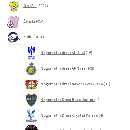
3312
Otroški
3312
izdelkov
494
Ženski
494
izdelkov
6181
Klubi
6181
izdelkov
16
Nogometni dresi Al-Hilal
16
izdelkov
42
Nogometni dresi Al-Nassr
42
izdelkov
31
Nogometni dresi Bayer Leverkusen
31
izdelkov
2
Nogometni Dresi Boca Juniors
2
izdelka
4
Nogometni Dresi Crystal Palace
4
izdelki
132