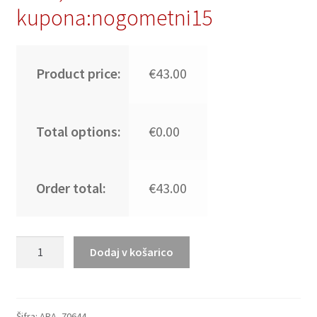
kupona:nogometni15
Product price:
€43.00
Total options:
€0.00
Order total:
€43.00
Moški
Dodaj v košarico
Nogometni
dresi
Argentina
Domači
Šifra:
ARA_70644