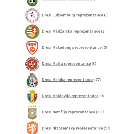
izdelkov
0
Dresi Luksemburg reprezentance
0
izdelkov
1
Dresi Madžarska reprezentance
1
izdelek
0
Dresi Makedonija reprezentance
0
izdelkov
0
Dresi Malta reprezentance
0
izdelkov
77
Dresi Mehika reprezentance
77
izdelkov
0
Dresi Moldavijo reprezentance
0
izdelkov
109
Dresi Nemčija reprezentance
109
izdelkov
97
Dresi Nizozemska reprezentance
97
izdelkov