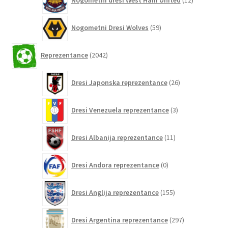
Nogometni dresi West Ham United
12
izdelkov
59
Nogometni Dresi Wolves
59
izdelkov
2042
Reprezentance
2042
izdelkov
26
Dresi Japonska reprezentance
26
izdelkov
3
Dresi Venezuela reprezentance
3
izdelki
11
Dresi Albanija reprezentance
11
izdelkov
0
Dresi Andora reprezentance
0
izdelkov
155
Dresi Anglija reprezentance
155
izdelkov
297
Dresi Argentina reprezentance
297
izdelkov