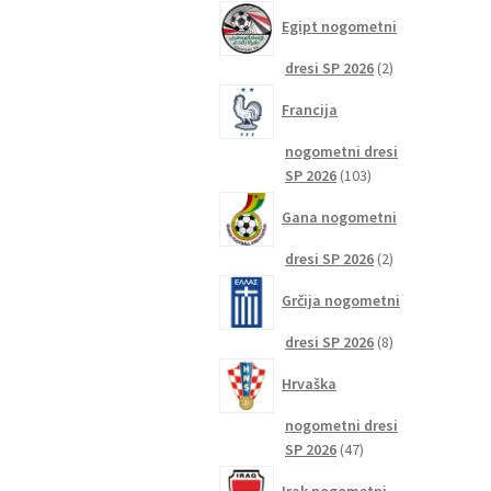
izdelkov
Egipt nogometni
2
dresi SP 2026
2
izdelka
Francija
nogometni dresi
103
SP 2026
103
izdelki
Gana nogometni
2
dresi SP 2026
2
izdelka
Grčija nogometni
8
dresi SP 2026
8
izdelkov
Hrvaška
nogometni dresi
47
SP 2026
47
izdelkov