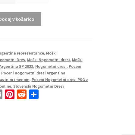
Dodaj v košarico
Argentina reprezentance
,
Moški
gometni Dres
,
Moški Nogometni dresi
,
Moški
Argentina SP 2022
,
Nogometni dresi
,
Poceni
,
Poceni nogometni dresi Argentina
 lastnim imenom
,
Poceni Nogometni dresi PSG z
online
,
Slovenski Nogometni Dresi
E
Pi
R
S
m
nt
e
h
ai
er
d
ar
l
es
di
e
t
t