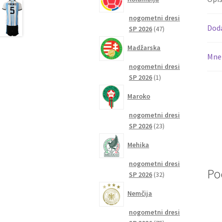
nogometni dresi
Dod
47
SP 2026
47
izdelkov
Madžarska
Mnen
nogometni dresi
1
SP 2026
1
izdelek
Maroko
nogometni dresi
23
SP 2026
23
izdelkov
Mehika
nogometni dresi
Po
32
SP 2026
32
izdelkov
Nemčija
nogometni dresi