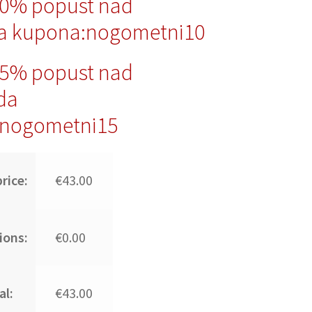
10% popust nad
a kupona:nogometni10
15% popust nad
da
nogometni15
rice:
€43.00
ions:
€0.00
al:
€43.00