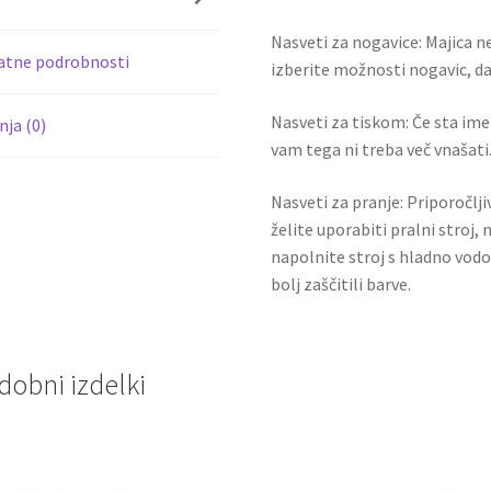
k
Nasveti za nogavice: Majica ne
atne podrobnosti
izberite možnosti nogavic, da 
Nasveti za tiskom: Če sta ime i
ja (0)
vam tega ni treba več vnašati.
Nasveti za pranje: Priporočlj
želite uporabiti pralni stroj, 
napolnite stroj s hladno vodo
bolj zaščitili barve.
dobni izdelki