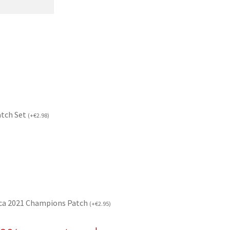
atch Set
(
+
€
2.98
)
ca 2021 Champions Patch
(
+
€
2.95
)