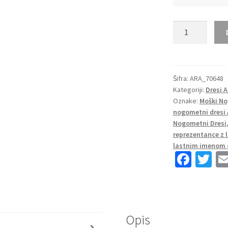
Moški
Nogometni
dresi
Argentina
Domači
Šifra:
ARA_70648
Kategoriji:
Dresi 
SP
Oznake:
Moški No
2022
nogometni dresi 
Kratek
Nogometni Dresi
Rokav
reprezentance z
+
lastnim imenom 
Kratke
Fa
T
hlače
ce
wi
PEZZELLA
b
tt
6
o
er
količina
Opis
o
s