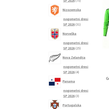
75
SP 2026
75
izdelkov
Nizozemska
nogometni dresi
31
SP 2026
31
izdelkov
Norveška
nogometni dresi
25
SP 2026
25
izdelkov
Nova Zelandija
nogometni dresi
4
SP 2026
4
izdelki
G
Panama
nogometni dresi
3
SP 2026
3
izdelki
Portugalska