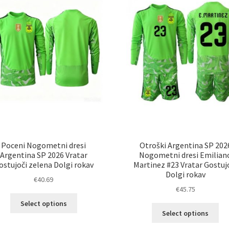
Poceni Nogometni dresi
Otroški Argentina SP 202
Argentina SP 2026 Vratar
Nogometni dresi Emilian
ostujoči zelena Dolgi rokav
Martinez #23 Vratar Gostuj
Dolgi rokav
€
40.69
€
45.75
Ta
Select options
Ta
izdelek
Select options
izd
ima