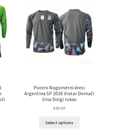
6
Poceni Nogometni dresi
o
Argentina SP 2026 Vratar Domači
oči
črna Dolgi rokav
€
40.69
Ta
Select options
izdelek
elek
ima