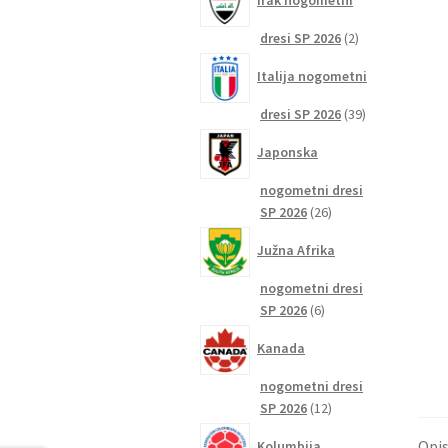
Irak nogometni
2
dresi SP 2026
2
izdelka
Italija nogometni
39
dresi SP 2026
39
izdelkov
Japonska
nogometni dresi
26
SP 2026
26
izdelkov
Južna Afrika
nogometni dresi
6
SP 2026
6
izdelkov
Kanada
nogometni dresi
12
SP 2026
12
izdelkov
Opi
Kolumbija