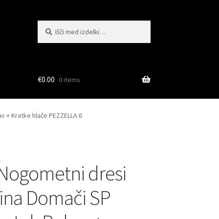
Išči:
Iskanje
€
0.00
0 items
v + Kratke hlače PEZZELLA 6
Nogometni dresi
ina Domači SP