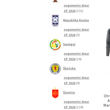
nogometni dresi
131
SP 2026
131
izdelkov
Republika Koreja
nogometni dresi
5
SP 2026
5
izdelkov
Senegal
nogometni dresi
16
SP 2026
16
izdelkov
Škotska
nogometni dresi
6
SP 2026
6
izdelkov
Španija
Otr
A
nogometni dresi
Mar
124
SP 2026
124