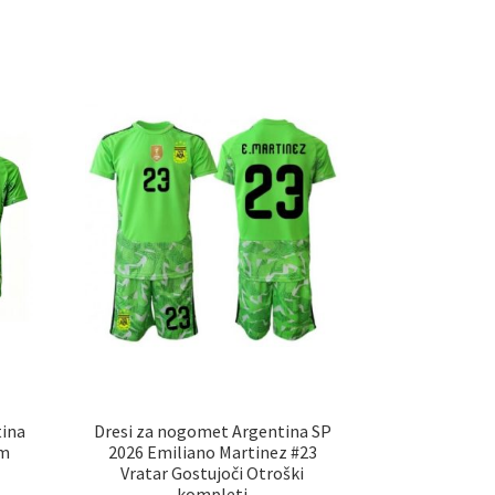
a
več
č
različic.
ičic.
Možnosti
nosti
lahko
ko
izberete
erete
na
strani
ani
izdelka
elka
tina
Dresi za nogomet Argentina SP
im
2026 Emiliano Martinez #23
Vratar Gostujoči Otroški
kompleti