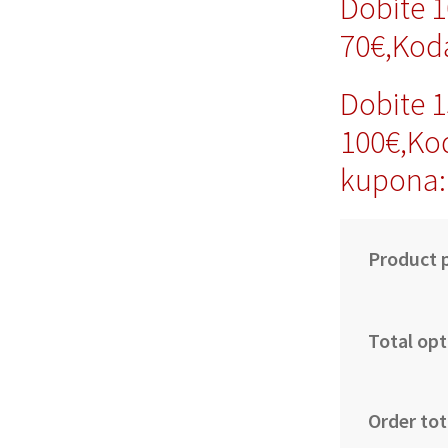
Dobite 
70€,Kod
Dobite 
100€,Ko
kupona:
Product p
Total opt
Order tot