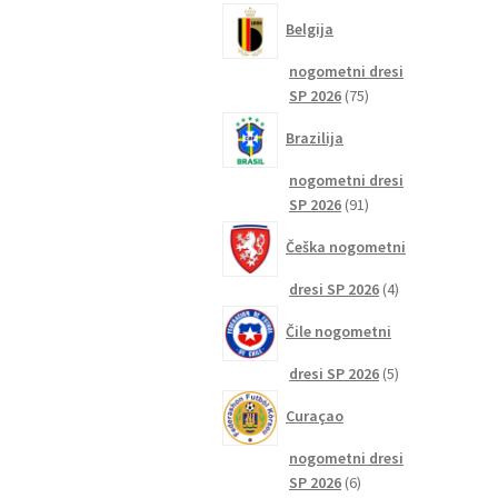
izdelkov
Belgija
nogometni dresi
75
SP 2026
75
izdelkov
Brazilija
nogometni dresi
91
SP 2026
91
izdelkov
Češka nogometni
4
dresi SP 2026
4
izdelki
Čile nogometni
5
dresi SP 2026
5
izdelkov
Curaçao
nogometni dresi
6
SP 2026
6