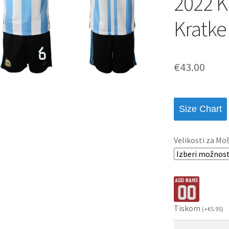
2022 K
Kratke
€
43.00
Size Chart
Velikosti za Mo
Tiskom
(
+
€
5.95
)