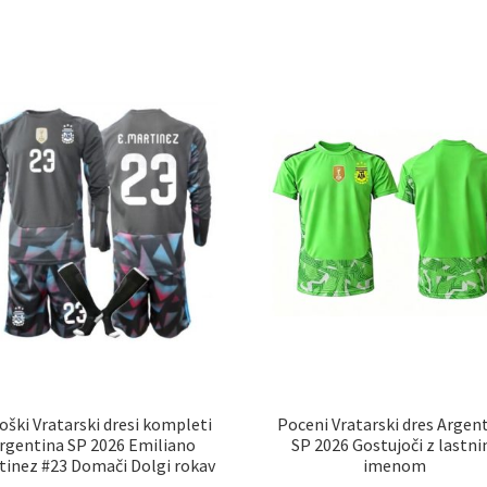
im
več
ve
različic.
razl
Možnosti
Mož
lahko
lah
izberete
izb
na
na
strani
str
izdelka
izd
oški Vratarski dresi kompleti
Poceni Vratarski dres Argen
rgentina SP 2026 Emiliano
SP 2026 Gostujoči z lastn
tinez #23 Domači Dolgi rokav
imenom