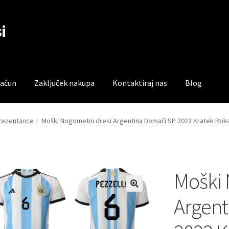
i
račun
Zaključek nakupa
Kontaktiraj nas
Blog
čun
Trgovina
Zaključek nakupa
prezentance
Moški Nogometni dresi Argentina Domači SP 2022 Kratek Roka
Moški 
Argent