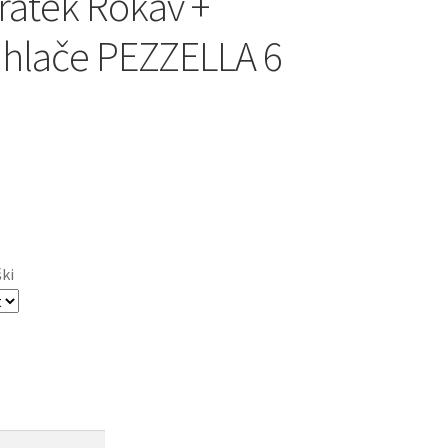
ratek Rokav +
 hlače PEZZELLA 6
ški