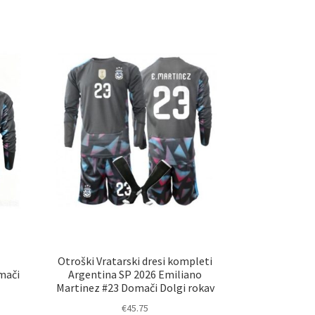
več
različic.
ani
Možnosti
elka
lahko
izberete
na
strani
izdelka
Otroški Vratarski dresi kompleti
mači
Argentina SP 2026 Emiliano
Martinez #23 Domači Dolgi rokav
€
45.75