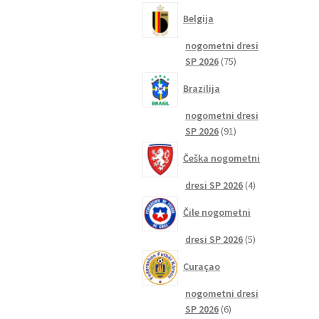
izdelkov
Belgija
nogometni dresi
75
SP 2026
75
izdelkov
Brazilija
nogometni dresi
91
SP 2026
91
izdelkov
Češka nogometni
4
dresi SP 2026
4
izdelki
Čile nogometni
5
dresi SP 2026
5
izdelkov
Curaçao
nogometni dresi
6
SP 2026
6