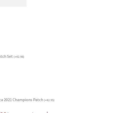
atch Set
(
+
€
2.98
)
ca 2021 Champions Patch
(
+
€
2.95
)