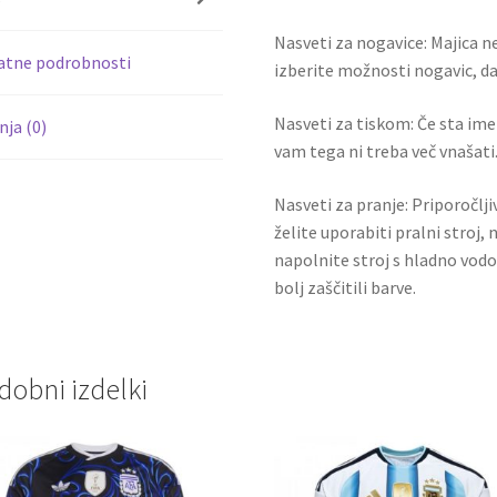
k
Nasveti za nogavice: Majica ne
atne podrobnosti
izberite možnosti nogavic, da 
Nasveti za tiskom: Če sta ime i
ja (0)
vam tega ni treba več vnašati.
Nasveti za pranje: Priporočlj
želite uporabiti pralni stroj, 
napolnite stroj s hladno vodo
bolj zaščitili barve.
dobni izdelki