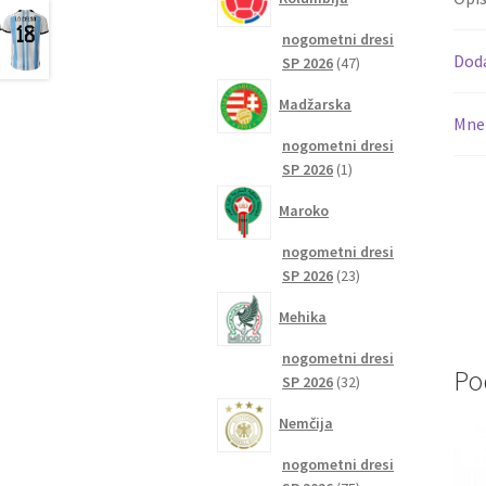
nogometni dresi
Dod
47
SP 2026
47
izdelkov
Madžarska
Mnen
nogometni dresi
1
SP 2026
1
izdelek
Maroko
nogometni dresi
23
SP 2026
23
izdelkov
Mehika
nogometni dresi
Po
32
SP 2026
32
izdelkov
Nemčija
nogometni dresi