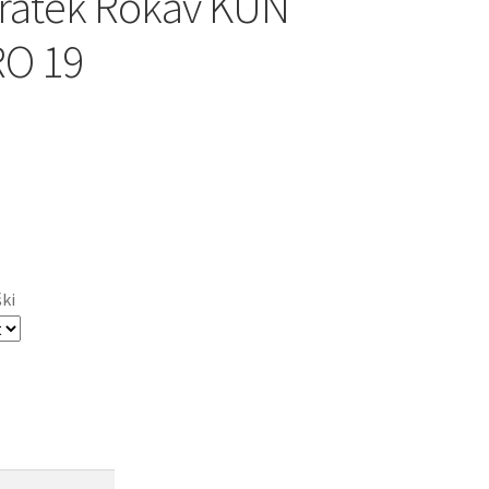
ratek Rokav KUN
O 19
ški