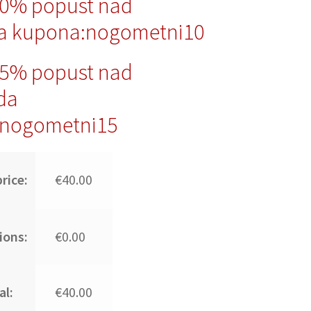
10% popust nad
a kupona:nogometni10
15% popust nad
da
nogometni15
rice:
€40.00
ions:
€0.00
al:
€40.00