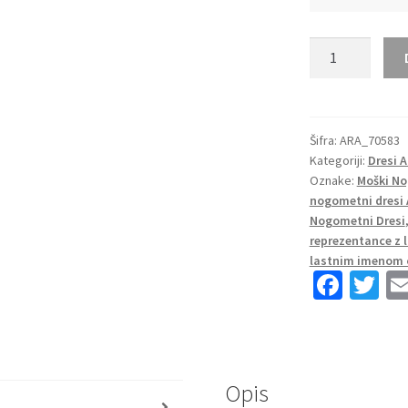
Moški
Nogometni
dresi
Argentina
Domači
Šifra:
ARA_70583
Kategoriji:
Dresi 
SP
Oznake:
Moški No
2022
nogometni dresi 
Kratek
Nogometni Dresi
Rokav
reprezentance z
KUN
lastnim imenom 
AGÜERO
Fa
T
19
ce
wi
količina
b
tt
o
er
Opis
o
s