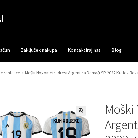
i
račun
Zaključek nakupa
Kontaktiraj nas
Blog
čun
Trgovina
Zaključek nakupa
prezentance
Moški Nogometni dresi Argentina Domači SP 2022 Kratek Ro
Moški 
Argent