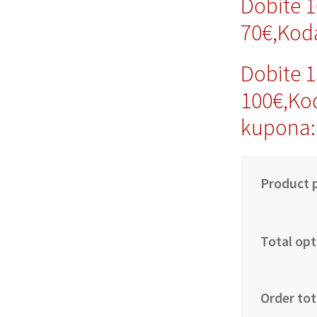
Dobite 
70€,Kod
Dobite 
100€,Ko
kupona:
Product p
Total opt
Order tot