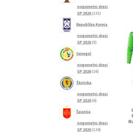
nogometni dresi
131
SP 2026
131
izdelkov
Republika Koreja
nogometni dresi
5
SP 2026
5
izdelkov
Senegal
nogometni dresi
16
SP 2026
16
izdelkov
Škotska
nogometni dresi
6
SP 2026
6
izdelkov
Španija
Ma
nogometni dresi
124
SP 2026
124