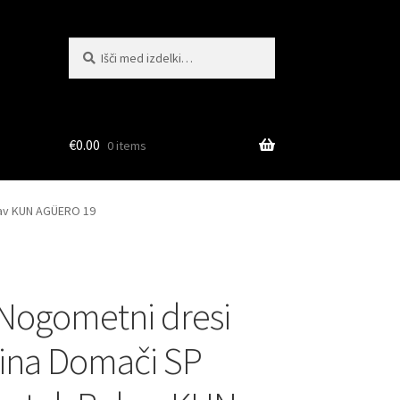
Išči:
Iskanje
€
0.00
0 items
kav KUN AGÜERO 19
Nogometni dresi
ina Domači SP