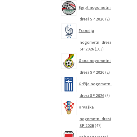
izdelkov
Egipt nogometni
2
dresi SP 2026
2
izdelka
Francija
nogometni dresi
103
SP 2026
103
izdelki
Gana nogometni
2
dresi SP 2026
2
izdelka
Grčija nogometni
8
dresi SP 2026
8
izdelkov
Hrvaška
nogometni dresi
47
SP 2026
47
izdelkov