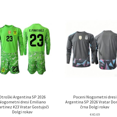
izberete
na
na
str
strani
izd
izdelka
Otroški Argentina SP 2026
Poceni Nogometni dresi
Nogometni dresi Emiliano
Argentina SP 2026 Vratar Do
rtinez #23 Vratar Gostujoči
črna Dolgi rokav
Dolgi rokav
€
40.69