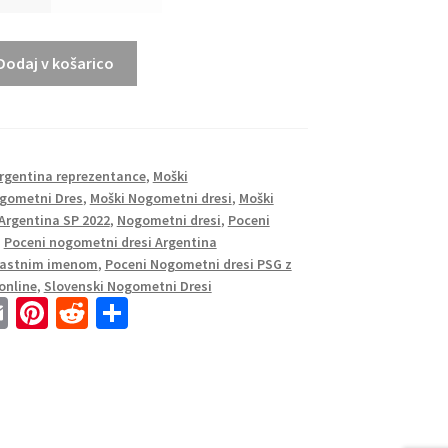
Dodaj v košarico
Argentina reprezentance
,
Moški
gometni Dres
,
Moški Nogometni dresi
,
Moški
Argentina SP 2022
,
Nogometni dresi
,
Poceni
,
Poceni nogometni dresi Argentina
 lastnim imenom
,
Poceni Nogometni dresi PSG z
online
,
Slovenski Nogometni Dresi
E
Pi
R
S
m
nt
e
h
ai
er
d
ar
l
es
di
e
t
t