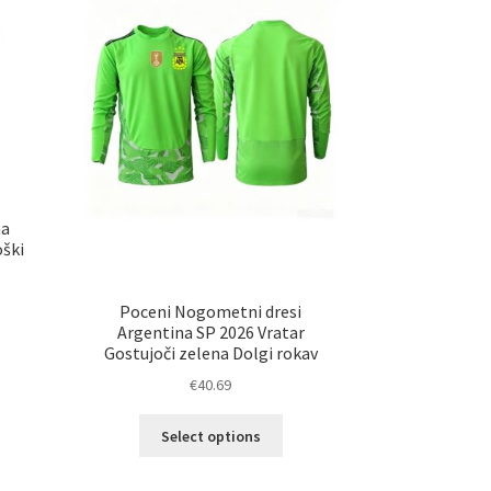
na
ški
Poceni Nogometni dresi
Argentina SP 2026 Vratar
elek
Gostujoči zelena Dolgi rokav
a
€
40.69
č
ičic.
Ta
Select options
nosti
izdelek
ko
ima
erete