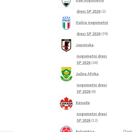
Irak nogometni
2
dresi SP 2026
2
izdelka
Italija nogometni
39
dresi SP 2026
39
izdelkov
Japonska
nogometni dresi
26
SP 2026
26
izdelkov
Južna Afrika
nogometni dresi
6
SP 2026
6
izdelkov
Kanada
nogometni dresi
12
SP 2026
12
izdelkov
Opi
Kolumbija