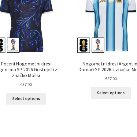
Poceni Nogometni dresi
Nogometni dresi Argenti
gentina SP 2026 Gostujoči z
Domači SP 2026 z značko Mo
značko Moški
€
37.00
€
37.00
Ta
Select options
Ta
izd
Select options
izdelek
im
ima
ve
več
razl
različic.
Mož
Možnosti
lah
lahko
izb