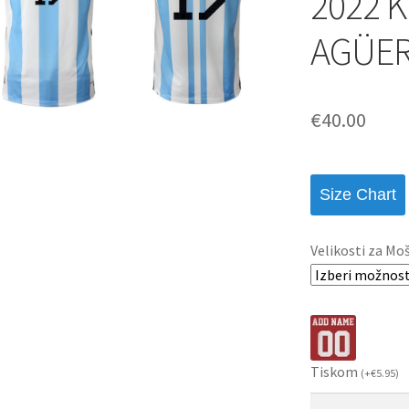
2022 K
AGÜER
€
40.00
Size Chart
Velikosti za Mo
Tiskom
(
+
€
5.95
)