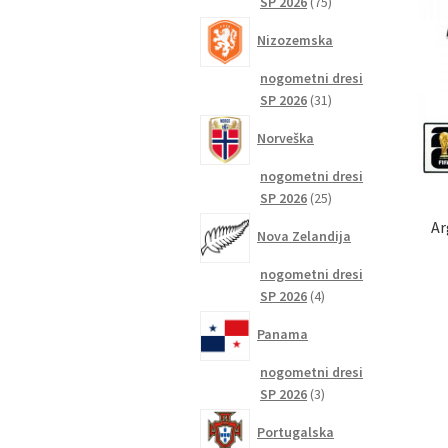
75
SP 2026
75
izdelkov
Nizozemska
nogometni dresi
31
SP 2026
31
izdelkov
Norveška
nogometni dresi
25
SP 2026
25
izdelkov
Ar
Nova Zelandija
nogometni dresi
4
SP 2026
4
izdelki
Panama
nogometni dresi
3
SP 2026
3
izdelki
Portugalska