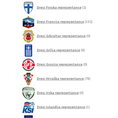
2
Dresi Finska reprezentance
2
izdelka
152
Dresi Francija reprezentance
152
izdelkov
0
Dresi Gibraltar reprezentance
0
izdelkov
8
Dresi Grčija reprezentance
8
izdelkov
0
Dresi Gruzija reprezentance
0
izdelkov
78
Dresi Hrvaška reprezentance
78
izdelkov
0
Dresi Irska reprezentance
0
izdelkov
1
Dresi Islandija reprezentance
1
izdelek
75