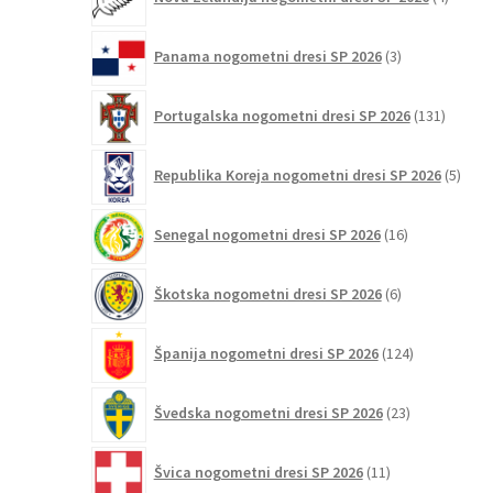
izdelki
3
Panama nogometni dresi SP 2026
3
izdelki
131
Portugalska nogometni dresi SP 2026
131
izdelko
5
Republika Koreja nogometni dresi SP 2026
5
izdel
16
Senegal nogometni dresi SP 2026
16
izdelkov
6
Škotska nogometni dresi SP 2026
6
izdelkov
124
Španija nogometni dresi SP 2026
124
izdelkov
23
Švedska nogometni dresi SP 2026
23
izdelkov
11
Švica nogometni dresi SP 2026
11
izdelkov