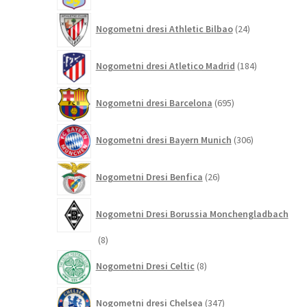
24
Nogometni dresi Athletic Bilbao
24
izdelkov
184
Nogometni dresi Atletico Madrid
184
izdelkov
695
Nogometni dresi Barcelona
695
izdelkov
306
Nogometni dresi Bayern Munich
306
izdelkov
26
Nogometni Dresi Benfica
26
izdelkov
Nogometni Dresi Borussia Monchengladbach
8
8
izdelkov
8
Nogometni Dresi Celtic
8
izdelkov
347
Nogometni dresi Chelsea
347