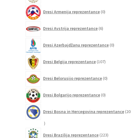
0
Dresi Armenija reprezentance
0
izdelkov
6
Dresi Avstrija reprezentance
6
izdelkov
0
Dresi Azerbajdžanu reprezentance
0
izdelkov
107
Dresi Belgija reprezentance
107
izdelkov
0
Dresi Belorusijo reprezentance
0
izdelkov
0
Dresi Bolgarijo reprezentance
0
izdelkov
Dresi Bosna in Hercegovina reprezentance
20
20
izdelkov
223
Dresi Brazilija reprezentance
223
izdelkov