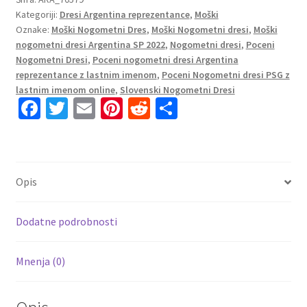
Kategoriji:
Dresi Argentina reprezentance
,
Moški
SP
Oznake:
Moški Nogometni Dres
,
Moški Nogometni dresi
,
Moški
2022
nogometni dresi Argentina SP 2022
,
Nogometni dresi
,
Poceni
Kratek
Nogometni Dresi
,
Poceni nogometni dresi Argentina
Rokav
reprezentance z lastnim imenom
,
Poceni Nogometni dresi PSG z
MOLINA
lastnim imenom online
,
Slovenski Nogometni Dresi
16
Fa
T
E
Pi
R
S
količina
ce
wi
m
nt
e
h
b
tt
ai
er
d
ar
o
er
l
es
di
e
Opis
o
t
t
k
Dodatne podrobnosti
Mnenja (0)