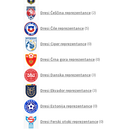
2
Dresi Češčina reprezentance
2
izdelka
5
Dresi Čile reprezentance
5
izdelkov
0
Dresi Ciper reprezentance
0
izdelkov
0
Dresi Črna gora reprezentance
0
izdelkov
3
Dresi Danska reprezentance
3
izdelki
3
Dresi Ekvador reprezentance
3
izdelki
0
Dresi Estonija reprezentance
0
izdelkov
0
Dresi Ferski otoki reprezentance
0
izdelkov