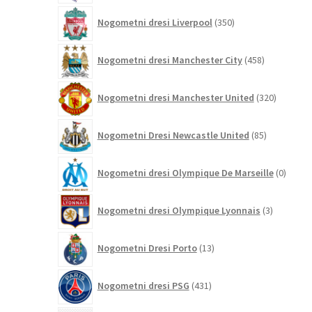
350
Nogometni dresi Liverpool
350
izdelkov
458
Nogometni dresi Manchester City
458
izdelkov
320
Nogometni dresi Manchester United
320
izdelkov
85
Nogometni Dresi Newcastle United
85
izdelkov
0
Nogometni dresi Olympique De Marseille
0
izdelk
3
Nogometni dresi Olympique Lyonnais
3
izdelki
13
Nogometni Dresi Porto
13
izdelkov
431
Nogometni dresi PSG
431
izdelkov