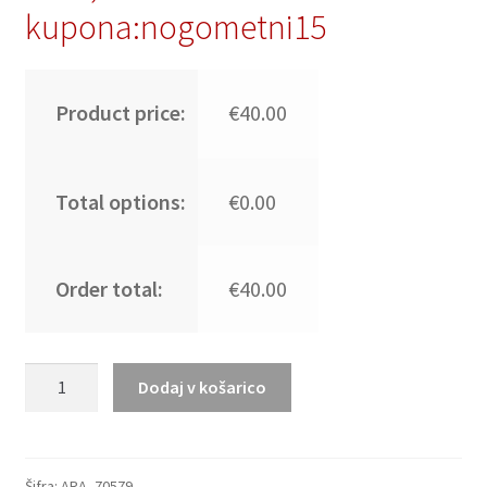
kupona:nogometni15
Product price:
€40.00
Total options:
€0.00
Order total:
€40.00
Moški
Dodaj v košarico
Nogometni
dresi
Argentina
Domači
Šifra:
ARA_70579