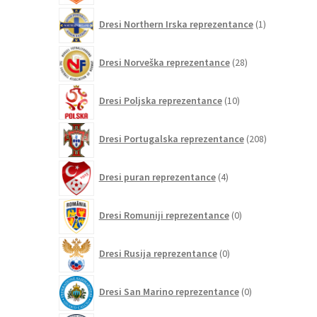
1
Dresi Northern Irska reprezentance
1
izdelek
28
Dresi Norveška reprezentance
28
izdelkov
10
Dresi Poljska reprezentance
10
izdelkov
208
Dresi Portugalska reprezentance
208
izdelkov
4
Dresi puran reprezentance
4
izdelki
0
Dresi Romuniji reprezentance
0
izdelkov
0
Dresi Rusija reprezentance
0
izdelkov
0
Dresi San Marino reprezentance
0
izdelkov