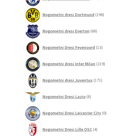
izdelkov
196
Nogometni dresi Dortmund
196
izdelkov
68
Nogometni dresi Everton
68
izdelkov
13
Nogometni Dresi Feyenoord
13
izdelkov
219
Nogometni dresi Inter Milan
219
izdelkov
171
Nogometni dresi Juventus
171
izdelkov
8
Nogometni Dresi Lazio
8
izdelkov
0
Nogometni Dresi Leicester City
0
izdelkov
4
Nogometni Dresi Lille OSC
4
izdelki