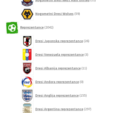
Nogometni dresi West Ham United
12
izdelkov
59
Nogometni Dresi Wolves
59
izdelkov
2042
Reprezentance
2042
izdelkov
26
Dresi Japonska reprezentance
26
izdelkov
3
Dresi Venezuela reprezentance
3
izdelki
11
Dresi Albanija reprezentance
11
izdelkov
0
Dresi Andora reprezentance
0
izdelkov
155
Dresi Anglija reprezentance
155
izdelkov
297
Dresi Argentina reprezentance
297
izdelkov