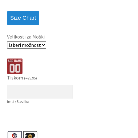
Size Chart
Velikosti za Moški
Tiskom
(
+
€
5.95
)
Imei / Številka