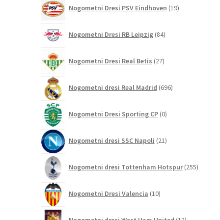
19
Nogometni Dresi PSV Eindhoven
19
izdelkov
84
Nogometni Dresi RB Leipzig
84
izdelkov
27
Nogometni Dresi Real Betis
27
izdelkov
696
Nogometni dresi Real Madrid
696
izdelkov
0
Nogometni Dresi Sporting CP
0
izdelkov
21
Nogometni dresi SSC Napoli
21
izdelkov
255
Nogometni dresi Tottenham Hotspur
255
izdelko
10
Nogometni Dresi Valencia
10
izdelkov
12