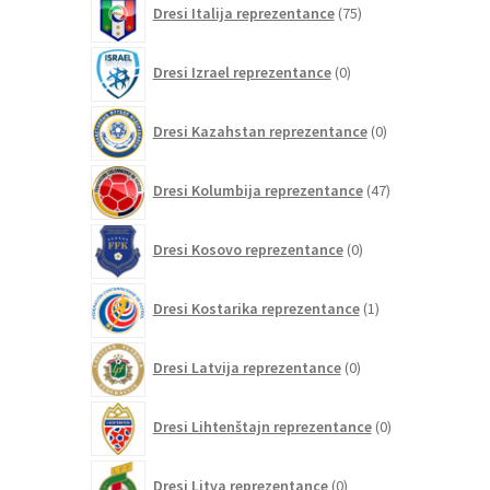
Dresi Italija reprezentance
75
izdelkov
0
Dresi Izrael reprezentance
0
izdelkov
0
Dresi Kazahstan reprezentance
0
izdelkov
47
Dresi Kolumbija reprezentance
47
izdelkov
0
Dresi Kosovo reprezentance
0
izdelkov
1
Dresi Kostarika reprezentance
1
izdelek
0
Dresi Latvija reprezentance
0
izdelkov
0
Dresi Lihtenštajn reprezentance
0
izdelkov
0
Dresi Litva reprezentance
0