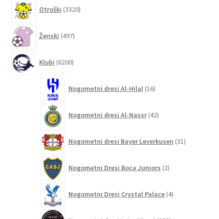
3320
Otroški
3320
izdelkov
497
Ženski
497
izdelkov
6200
Klubi
6200
izdelkov
16
Nogometni dresi Al-Hilal
16
izdelkov
42
Nogometni dresi Al-Nassr
42
izdelkov
31
Nogometni dresi Bayer Leverkusen
31
izdelkov
2
Nogometni Dresi Boca Juniors
2
izdelka
4
Nogometni Dresi Crystal Palace
4
izdelki
132