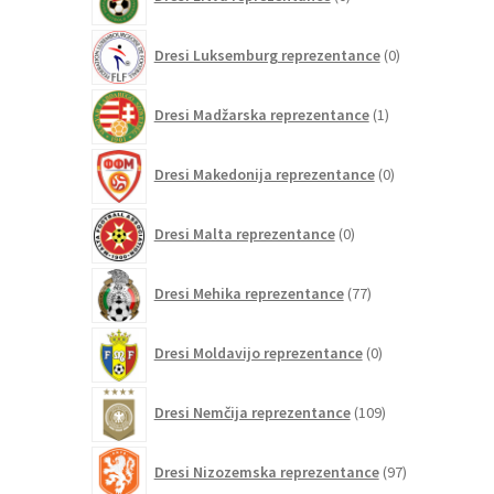
izdelkov
0
Dresi Luksemburg reprezentance
0
izdelkov
1
Dresi Madžarska reprezentance
1
izdelek
0
Dresi Makedonija reprezentance
0
izdelkov
0
Dresi Malta reprezentance
0
izdelkov
77
Dresi Mehika reprezentance
77
izdelkov
0
Dresi Moldavijo reprezentance
0
izdelkov
109
Dresi Nemčija reprezentance
109
izdelkov
97
Dresi Nizozemska reprezentance
97
izdelkov