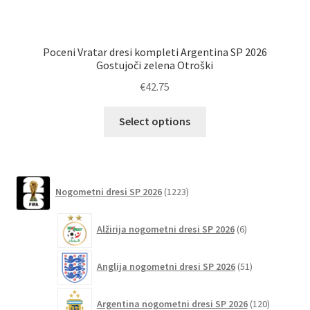
Poceni Vratar dresi kompleti Argentina SP 2026
Gostujoči zelena Otroški
€
42.75
Ta
Select options
izdelek
ima
več
različic.
1223
Nogometni dresi SP 2026
1223
izdelkov
Možnosti
lahko
6
Alžirija nogometni dresi SP 2026
6
izberete
izdelkov
na
51
Anglija nogometni dresi SP 2026
51
strani
izdelkov
izdelka
120
Argentina nogometni dresi SP 2026
120
izdelkov