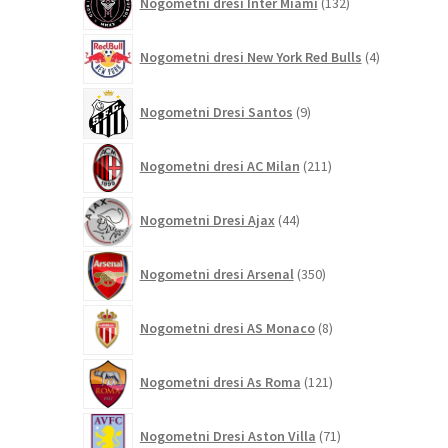
Nogometni dresi Inter Miami
132
izdelkov
4
Nogometni dresi New York Red Bulls
4
izdelki
9
Nogometni Dresi Santos
9
izdelkov
211
Nogometni dresi AC Milan
211
izdelkov
44
Nogometni Dresi Ajax
44
izdelkov
350
Nogometni dresi Arsenal
350
izdelkov
8
Nogometni dresi AS Monaco
8
izdelkov
121
Nogometni dresi As Roma
121
izdelkov
71
Nogometni Dresi Aston Villa
71
izdelkov