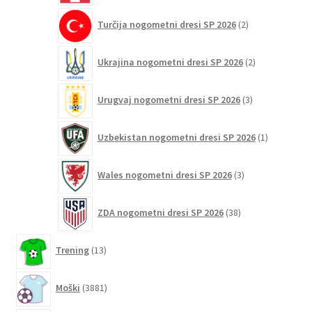
2
Turčija nogometni dresi SP 2026
2
izdelka
2
Ukrajina nogometni dresi SP 2026
2
izdelka
3
Urugvaj nogometni dresi SP 2026
3
izdelki
1
Uzbekistan nogometni dresi SP 2026
1
izdelek
3
Wales nogometni dresi SP 2026
3
izdelki
38
ZDA nogometni dresi SP 2026
38
izdelkov
13
Trening
13
izdelkov
3881
Moški
3881
izdelkov