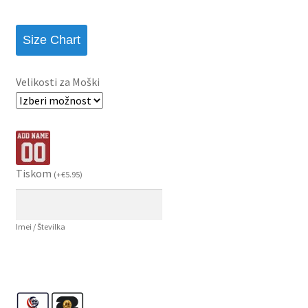
Size Chart
Velikosti za Moški
Tiskom
(
+
€
5.95
)
Imei / Številka