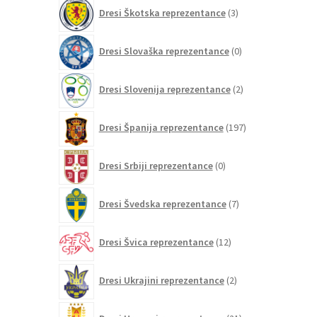
3
Dresi Škotska reprezentance
3
izdelki
0
Dresi Slovaška reprezentance
0
izdelkov
2
Dresi Slovenija reprezentance
2
izdelka
197
Dresi Španija reprezentance
197
izdelkov
0
Dresi Srbiji reprezentance
0
izdelkov
7
Dresi Švedska reprezentance
7
izdelkov
12
Dresi Švica reprezentance
12
izdelkov
2
Dresi Ukrajini reprezentance
2
izdelka
21