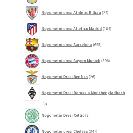
24
Nogometni dresi Athletic Bilbao
24
izdelkov
184
Nogometni dresi Atletico Madrid
184
izdelkov
695
Nogometni dresi Barcelona
695
izdelkov
306
Nogometni dresi Bayern Munich
306
izdelkov
26
Nogometni Dresi Benfica
26
izdelkov
Nogometni Dresi Borussia Monchengladbach
8
8
izdelkov
8
Nogometni Dresi Celtic
8
izdelkov
347
Nogometni dresi Chelsea
347