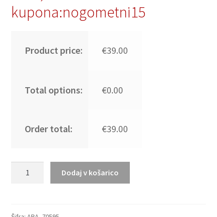
kupona:nogometni15
Product price:
€39.00
Total options:
€0.00
Order total:
€39.00
Moški
Dodaj v košarico
Nogometni
dresi
Argentina
Gostujoči
Šifra:
ARA_70595