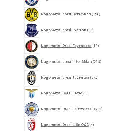
izdelkov
196
Nogometni dresi Dortmund
196
izdelkov
68
Nogometni dresi Everton
68
izdelkov
13
Nogometni Dresi Feyenoord
13
izdelkov
219
Nogometni dresi Inter Milan
219
izdelkov
171
Nogometni dresi Juventus
171
izdelkov
8
Nogometni Dresi Lazio
8
izdelkov
0
Nogometni Dresi Leicester City
0
izdelkov
4
Nogometni Dresi Lille OSC
4
izdelki