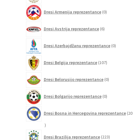
0
Dresi Armenija reprezentance
0
izdelkov
6
Dresi Avstrija reprezentance
6
izdelkov
0
Dresi Azerbajdžanu reprezentance
0
izdelkov
107
Dresi Belgija reprezentance
107
izdelkov
0
Dresi Belorusijo reprezentance
0
izdelkov
0
Dresi Bolgarijo reprezentance
0
izdelkov
Dresi Bosna in Hercegovina reprezentance
20
20
izdelkov
223
Dresi Brazilija reprezentance
223
izdelkov