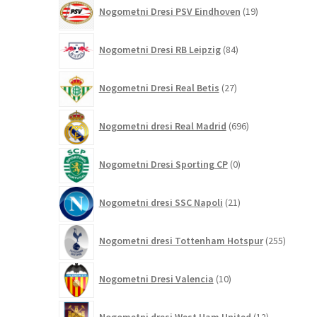
19
Nogometni Dresi PSV Eindhoven
19
izdelkov
84
Nogometni Dresi RB Leipzig
84
izdelkov
27
Nogometni Dresi Real Betis
27
izdelkov
696
Nogometni dresi Real Madrid
696
izdelkov
0
Nogometni Dresi Sporting CP
0
izdelkov
21
Nogometni dresi SSC Napoli
21
izdelkov
255
Nogometni dresi Tottenham Hotspur
255
izdelko
10
Nogometni Dresi Valencia
10
izdelkov
12