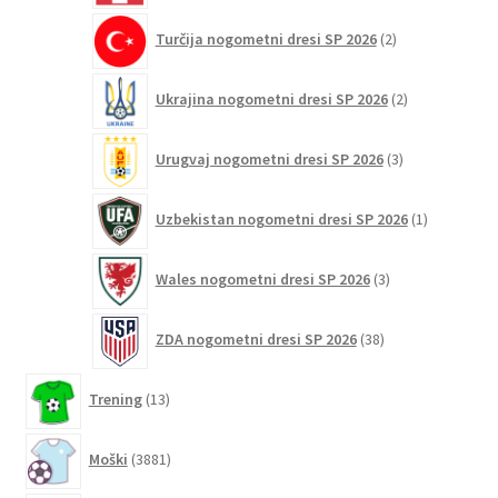
2
Turčija nogometni dresi SP 2026
2
izdelka
2
Ukrajina nogometni dresi SP 2026
2
izdelka
3
Urugvaj nogometni dresi SP 2026
3
izdelki
1
Uzbekistan nogometni dresi SP 2026
1
izdelek
3
Wales nogometni dresi SP 2026
3
izdelki
38
ZDA nogometni dresi SP 2026
38
izdelkov
13
Trening
13
izdelkov
3881
Moški
3881
izdelkov