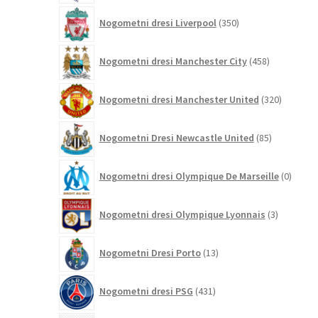
350
Nogometni dresi Liverpool
350
izdelkov
458
Nogometni dresi Manchester City
458
izdelkov
320
Nogometni dresi Manchester United
320
izdelkov
85
Nogometni Dresi Newcastle United
85
izdelkov
0
Nogometni dresi Olympique De Marseille
0
izdelk
3
Nogometni dresi Olympique Lyonnais
3
izdelki
13
Nogometni Dresi Porto
13
izdelkov
431
Nogometni dresi PSG
431
izdelkov