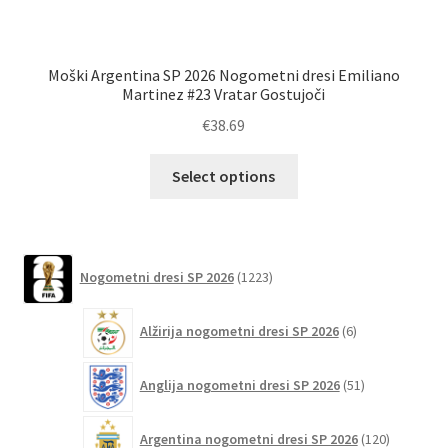
Moški Argentina SP 2026 Nogometni dresi Emiliano
Martinez #23 Vratar Gostujoči
€
38.69
Ta
Select options
izdelek
ima
več
različic.
1223
Nogometni dresi SP 2026
1223
izdelkov
Možnosti
lahko
6
Alžirija nogometni dresi SP 2026
6
izberete
izdelkov
na
51
Anglija nogometni dresi SP 2026
51
strani
izdelkov
izdelka
120
Argentina nogometni dresi SP 2026
120
izdelkov