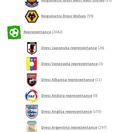
Nogometni dresi West Ham United
12
izdelkov
59
Nogometni Dresi Wolves
59
izdelkov
2042
Reprezentance
2042
izdelkov
26
Dresi Japonska reprezentance
26
izdelkov
3
Dresi Venezuela reprezentance
3
izdelki
11
Dresi Albanija reprezentance
11
izdelkov
0
Dresi Andora reprezentance
0
izdelkov
155
Dresi Anglija reprezentance
155
izdelkov
297
Dresi Argentina reprezentance
297
izdelkov