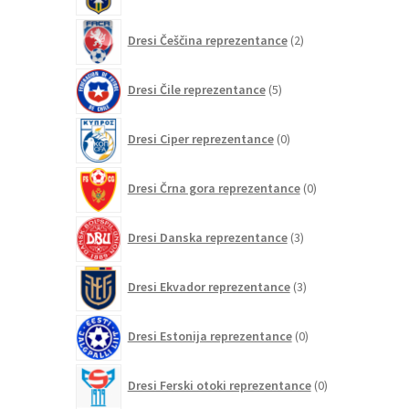
2
Dresi Češčina reprezentance
2
izdelka
5
Dresi Čile reprezentance
5
izdelkov
0
Dresi Ciper reprezentance
0
izdelkov
0
Dresi Črna gora reprezentance
0
izdelkov
3
Dresi Danska reprezentance
3
izdelki
3
Dresi Ekvador reprezentance
3
izdelki
0
Dresi Estonija reprezentance
0
izdelkov
0
Dresi Ferski otoki reprezentance
0
izdelkov