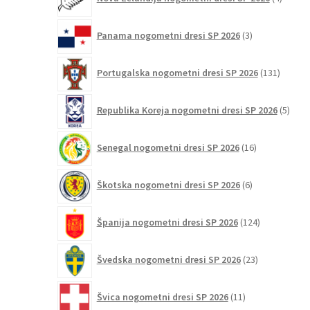
izdelki
3
Panama nogometni dresi SP 2026
3
izdelki
131
Portugalska nogometni dresi SP 2026
131
izdelko
5
Republika Koreja nogometni dresi SP 2026
5
izdel
16
Senegal nogometni dresi SP 2026
16
izdelkov
6
Škotska nogometni dresi SP 2026
6
izdelkov
124
Španija nogometni dresi SP 2026
124
izdelkov
23
Švedska nogometni dresi SP 2026
23
izdelkov
11
Švica nogometni dresi SP 2026
11
izdelkov