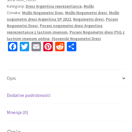
Kategoriji:
Dresi Argentina reprezentance
,
Moški
SP
Oznake:
Moški Nogometni Dres
,
Moški Nogometni dresi
,
Moški
2022
nogometni dresi Argentina SP 2022
,
Nogometni dresi
,
Poceni
Kratek
Nogometni Dresi
,
Poceni nogometni dresi Argentina
Rokav
reprezentance z lastnim imenom
,
Poceni Nogometni dresi PSG z
PEZZELLA
lastnim imenom online
,
Slovenski Nogometni Dresi
6
Fa
T
E
Pi
R
S
količina
ce
wi
m
nt
e
h
b
tt
ai
er
d
ar
o
er
l
es
di
e
Opis
o
t
t
k
Dodatne podrobnosti
Mnenja (0)