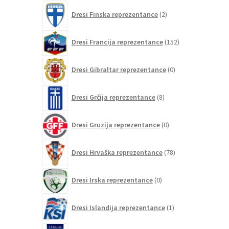
2
Dresi Finska reprezentance
2
izdelka
152
Dresi Francija reprezentance
152
izdelkov
0
Dresi Gibraltar reprezentance
0
izdelkov
8
Dresi Grčija reprezentance
8
izdelkov
0
Dresi Gruzija reprezentance
0
izdelkov
78
Dresi Hrvaška reprezentance
78
izdelkov
0
Dresi Irska reprezentance
0
izdelkov
1
Dresi Islandija reprezentance
1
izdelek
75