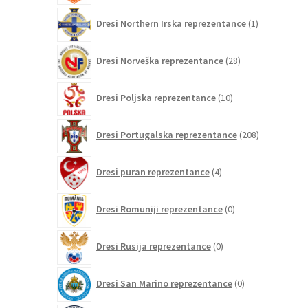
1
Dresi Northern Irska reprezentance
1
izdelek
28
Dresi Norveška reprezentance
28
izdelkov
10
Dresi Poljska reprezentance
10
izdelkov
208
Dresi Portugalska reprezentance
208
izdelkov
4
Dresi puran reprezentance
4
izdelki
0
Dresi Romuniji reprezentance
0
izdelkov
0
Dresi Rusija reprezentance
0
izdelkov
0
Dresi San Marino reprezentance
0
izdelkov