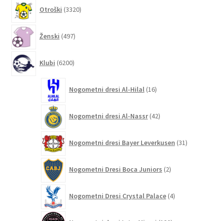
3320
Otroški
3320
izdelkov
497
Ženski
497
izdelkov
6200
Klubi
6200
izdelkov
16
Nogometni dresi Al-Hilal
16
izdelkov
42
Nogometni dresi Al-Nassr
42
izdelkov
31
Nogometni dresi Bayer Leverkusen
31
izdelkov
2
Nogometni Dresi Boca Juniors
2
izdelka
4
Nogometni Dresi Crystal Palace
4
izdelki
132