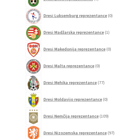
izdelkov
0
Dresi Luksemburg reprezentance
0
izdelkov
1
Dresi Madžarska reprezentance
1
izdelek
0
Dresi Makedonija reprezentance
0
izdelkov
0
Dresi Malta reprezentance
0
izdelkov
77
Dresi Mehika reprezentance
77
izdelkov
0
Dresi Moldavijo reprezentance
0
izdelkov
109
Dresi Nemčija reprezentance
109
izdelkov
97
Dresi Nizozemska reprezentance
97
izdelkov