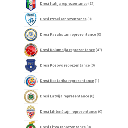
Dresi Italija reprezentance
75
izdelkov
0
Dresi Izrael reprezentance
0
izdelkov
0
Dresi Kazahstan reprezentance
0
izdelkov
47
Dresi Kolumbija reprezentance
47
izdelkov
0
Dresi Kosovo reprezentance
0
izdelkov
1
Dresi Kostarika reprezentance
1
izdelek
0
Dresi Latvija reprezentance
0
izdelkov
0
Dresi Lihtenštajn reprezentance
0
izdelkov
0
Dresi Litva reprezentance
0