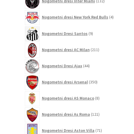
Nogometni dresi Inter Miami
132
izdelkov
4
Nogometni dresi New York Red Bulls
4
izdelki
9
Nogometni Dresi Santos
9
izdelkov
211
Nogometni dresi AC Milan
211
izdelkov
44
Nogometni Dresi Ajax
44
izdelkov
350
Nogometni dresi Arsenal
350
izdelkov
8
Nogometni dresi AS Monaco
8
izdelkov
121
Nogometni dresi As Roma
121
izdelkov
71
Nogometni Dresi Aston Villa
71
izdelkov