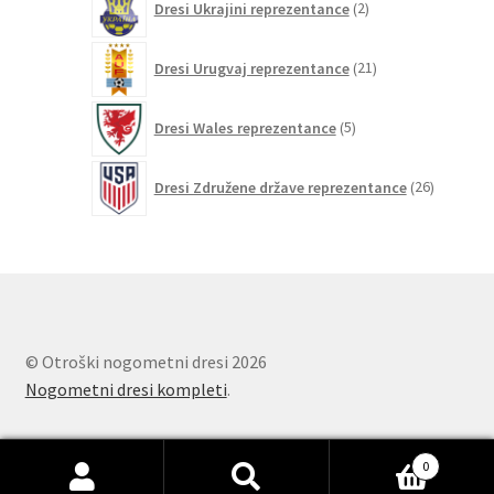
Dresi Ukrajini reprezentance
2
izdelka
21
Dresi Urugvaj reprezentance
21
izdelkov
5
Dresi Wales reprezentance
5
izdelkov
26
Dresi Združene države reprezentance
26
izdelkov
© Otroški nogometni dresi 2026
Nogometni dresi kompleti
.
0
Išči:
Iskanje