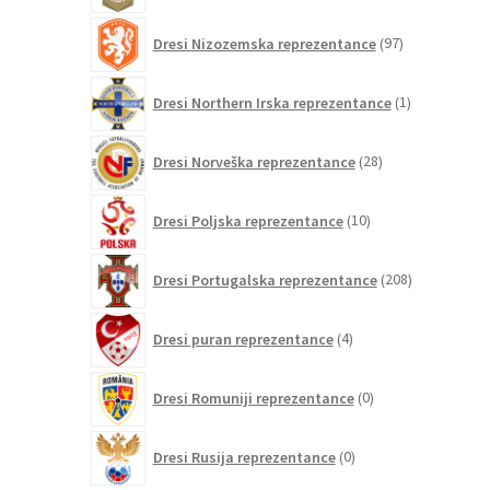
97
Dresi Nizozemska reprezentance
97
izdelkov
1
Dresi Northern Irska reprezentance
1
izdelek
28
Dresi Norveška reprezentance
28
izdelkov
10
Dresi Poljska reprezentance
10
izdelkov
208
Dresi Portugalska reprezentance
208
izdelkov
4
Dresi puran reprezentance
4
izdelki
0
Dresi Romuniji reprezentance
0
izdelkov
0
Dresi Rusija reprezentance
0
izdelkov