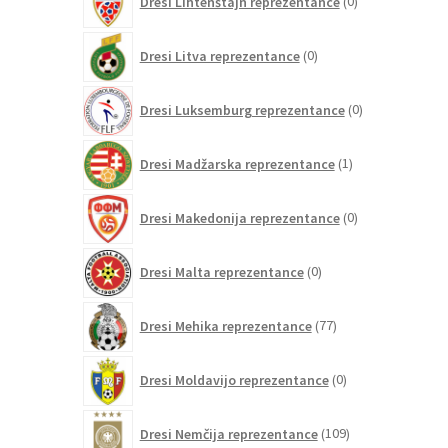
Dresi Lihtenštajn reprezentance
0
izdelkov
0
Dresi Litva reprezentance
0
izdelkov
0
Dresi Luksemburg reprezentance
0
izdelkov
1
Dresi Madžarska reprezentance
1
izdelek
0
Dresi Makedonija reprezentance
0
izdelkov
0
Dresi Malta reprezentance
0
izdelkov
77
Dresi Mehika reprezentance
77
izdelkov
0
Dresi Moldavijo reprezentance
0
izdelkov
109
Dresi Nemčija reprezentance
109
izdelkov