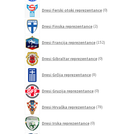
0
Dresi Ferski otoki reprezentance
0
izdelkov
2
Dresi Finska reprezentance
2
izdelka
152
Dresi Francija reprezentance
152
izdelkov
0
Dresi Gibraltar reprezentance
0
izdelkov
8
Dresi Grčija reprezentance
8
izdelkov
0
Dresi Gruzija reprezentance
0
izdelkov
78
Dresi Hrvaška reprezentance
78
izdelkov
0
Dresi Irska reprezentance
0
izdelkov