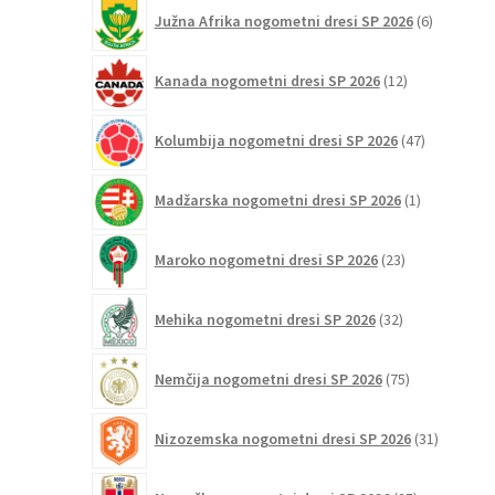
6
Južna Afrika nogometni dresi SP 2026
6
izdelkov
12
Kanada nogometni dresi SP 2026
12
izdelkov
47
Kolumbija nogometni dresi SP 2026
47
izdelkov
1
Madžarska nogometni dresi SP 2026
1
izdelek
23
Maroko nogometni dresi SP 2026
23
izdelkov
32
Mehika nogometni dresi SP 2026
32
izdelkov
75
Nemčija nogometni dresi SP 2026
75
izdelkov
31
Nizozemska nogometni dresi SP 2026
31
izdelkov
25