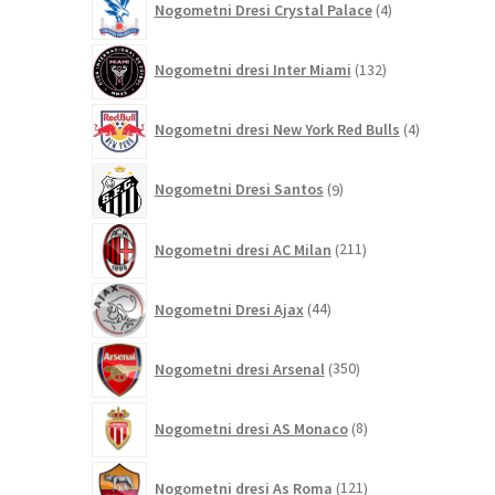
Nogometni Dresi Crystal Palace
4
izdelki
132
Nogometni dresi Inter Miami
132
izdelkov
4
Nogometni dresi New York Red Bulls
4
izdelki
9
Nogometni Dresi Santos
9
izdelkov
211
Nogometni dresi AC Milan
211
izdelkov
44
Nogometni Dresi Ajax
44
izdelkov
350
Nogometni dresi Arsenal
350
izdelkov
8
Nogometni dresi AS Monaco
8
izdelkov
121
Nogometni dresi As Roma
121