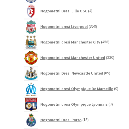
4
Nogometni Dresi Lille OSC
4
izdelki
350
Nogometni dresi Liverpool
350
izdelkov
458
Nogometni dresi Manchester City
458
izdelkov
320
Nogometni dresi Manchester United
320
izdelkov
85
Nogometni Dresi Newcastle United
85
izdelkov
0
Nogometni dresi Olympique De Marseille
0
izdelk
3
Nogometni dresi Olympique Lyonnais
3
izdelki
13
Nogometni Dresi Porto
13
izdelkov