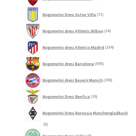
izdelkov
71
Nogometni Dresi Aston Villa
71
izdelkov
24
Nogometni dresi Athletic Bilbao
24
izdelkov
184
Nogometni dresi Atletico Madrid
184
izdelkov
695
Nogometni dresi Barcelona
695
izdelkov
306
Nogometni dresi Bayern Munich
306
izdelkov
26
Nogometni Dresi Benfica
26
izdelkov
Nogometni Dresi Borussia Monchengladbach
8
8
izdelkov
8
Nogometni Dresi Celtic
8