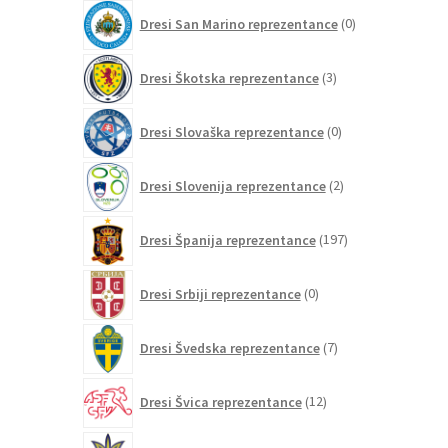
0
Dresi San Marino reprezentance
0
izdelkov
3
Dresi Škotska reprezentance
3
izdelki
0
Dresi Slovaška reprezentance
0
izdelkov
2
Dresi Slovenija reprezentance
2
izdelka
197
Dresi Španija reprezentance
197
izdelkov
0
Dresi Srbiji reprezentance
0
izdelkov
7
Dresi Švedska reprezentance
7
izdelkov
12
Dresi Švica reprezentance
12
izdelkov
2