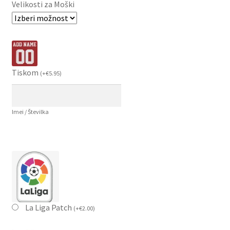
Velikosti za Moški
Tiskom
(
+
€
5.95
)
Imei / Številka
La Liga Patch
(
+
€
2.00
)