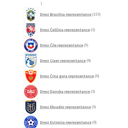
20
izdelkov
223
Dresi Brazilija reprezentance
223
izdelkov
2
Dresi Češčina reprezentance
2
izdelka
5
Dresi Čile reprezentance
5
izdelkov
0
Dresi Ciper reprezentance
0
izdelkov
0
Dresi Črna gora reprezentance
0
izdelkov
3
Dresi Danska reprezentance
3
izdelki
3
Dresi Ekvador reprezentance
3
izdelki
0
Dresi Estonija reprezentance
0
izdelkov