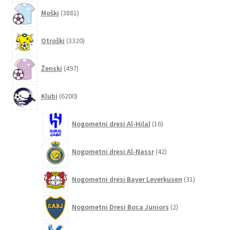
3881
Moški
3881
izdelkov
3320
Otroški
3320
izdelkov
497
Ženski
497
izdelkov
6200
Klubi
6200
izdelkov
16
Nogometni dresi Al-Hilal
16
izdelkov
42
Nogometni dresi Al-Nassr
42
izdelkov
31
Nogometni dresi Bayer Leverkusen
31
izdelkov
2
Nogometni Dresi Boca Juniors
2
izdelka
4