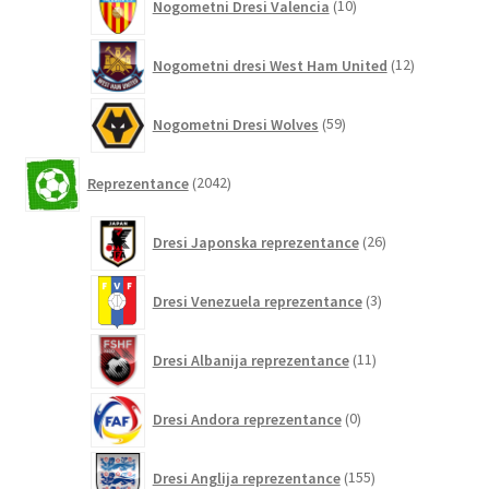
Nogometni Dresi Valencia
10
izdelkov
12
Nogometni dresi West Ham United
12
izdelkov
59
Nogometni Dresi Wolves
59
izdelkov
2042
Reprezentance
2042
izdelkov
26
Dresi Japonska reprezentance
26
izdelkov
3
Dresi Venezuela reprezentance
3
izdelki
11
Dresi Albanija reprezentance
11
izdelkov
0
Dresi Andora reprezentance
0
izdelkov
155
Dresi Anglija reprezentance
155
izdelkov