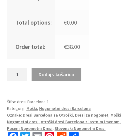
Total options:
€0.00
Order total:
€38.00
Moški
Dodaj v košarico
Nogometni
dresi
Barcelona
Domači
Šifra:
dresi Barcelona-1
Kategoriji:
Moški
,
Nogometni dresi Barcelona
2025-
Oznake:
Dresi Barcelona za Otroški
,
Dresi za nogomet
,
Moški
26
Nogometni dresi
,
otroški dresi Barcelona z lastnim imenom
,
Kratek
Poceni Nogometni Dresi
,
Slovenski Nogometni Dresi
Rokav