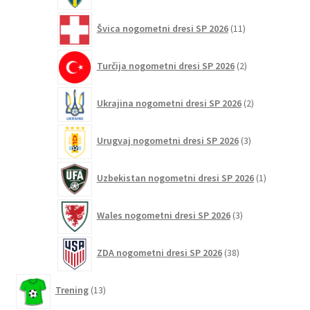
11
Švica nogometni dresi SP 2026
11
izdelkov
2
Turčija nogometni dresi SP 2026
2
izdelka
2
Ukrajina nogometni dresi SP 2026
2
izdelka
3
Urugvaj nogometni dresi SP 2026
3
izdelki
1
Uzbekistan nogometni dresi SP 2026
1
izdelek
3
Wales nogometni dresi SP 2026
3
izdelki
38
ZDA nogometni dresi SP 2026
38
izdelkov
13
Trening
13
izdelkov