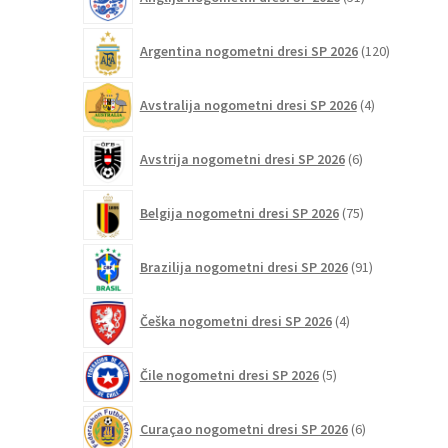
strani
izdelkov
izdelka
120
Argentina nogometni dresi SP 2026
120
izdelkov
4
Avstralija nogometni dresi SP 2026
4
izdelki
6
Avstrija nogometni dresi SP 2026
6
izdelkov
75
Belgija nogometni dresi SP 2026
75
izdelkov
91
Brazilija nogometni dresi SP 2026
91
izdelkov
4
Češka nogometni dresi SP 2026
4
izdelki
5
Čile nogometni dresi SP 2026
5
izdelkov
6
Curaçao nogometni dresi SP 2026
6
izdelkov