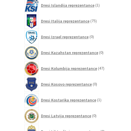
1
Dresi Islandija reprezentance
1
izdelek
75
Dresi Italija reprezentance
75
izdelkov
0
Dresi Izrael reprezentance
0
izdelkov
0
Dresi Kazahstan reprezentance
0
izdelkov
47
Dresi Kolumbija reprezentance
47
izdelkov
0
Dresi Kosovo reprezentance
0
izdelkov
1
Dresi Kostarika reprezentance
1
izdelek
0
Dresi Latvija reprezentance
0
izdelkov
0