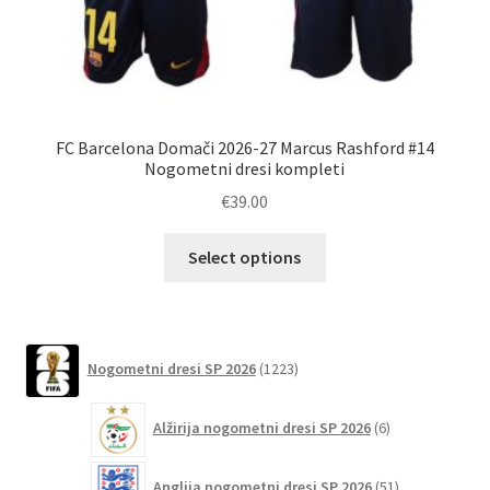
FC Barcelona Domači 2026-27 Marcus Rashford #14
Mo
Nogometni dresi kompleti
€
39.00
Ta
Select options
izdelek
ima
več
različic.
1223
Nogometni dresi SP 2026
1223
izdelkov
Možnosti
lahko
6
Alžirija nogometni dresi SP 2026
6
izberete
izdelkov
na
51
Anglija nogometni dresi SP 2026
51