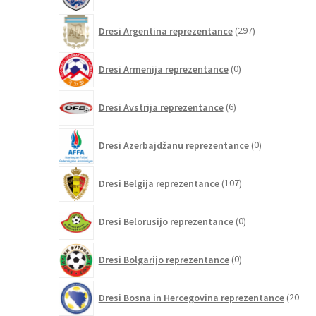
297
Dresi Argentina reprezentance
297
izdelkov
0
Dresi Armenija reprezentance
0
izdelkov
6
Dresi Avstrija reprezentance
6
izdelkov
0
Dresi Azerbajdžanu reprezentance
0
izdelkov
107
Dresi Belgija reprezentance
107
izdelkov
0
Dresi Belorusijo reprezentance
0
izdelkov
0
Dresi Bolgarijo reprezentance
0
izdelkov
Dresi Bosna in Hercegovina reprezentance
20