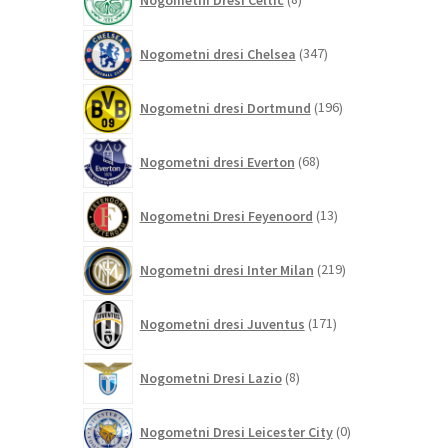
izdelkov
347
Nogometni dresi Chelsea
347
izdelkov
196
Nogometni dresi Dortmund
196
izdelkov
68
Nogometni dresi Everton
68
izdelkov
13
Nogometni Dresi Feyenoord
13
izdelkov
219
Nogometni dresi Inter Milan
219
izdelkov
171
Nogometni dresi Juventus
171
izdelkov
8
Nogometni Dresi Lazio
8
izdelkov
0
Nogometni Dresi Leicester City
0
izdelkov