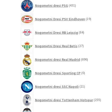
431
Nogometni dresi PSG
431
izdelkov
19
Nogometni Dresi PSV Eindhoven
19
izdelkov
84
Nogometni Dresi RB Leipzig
84
izdelkov
27
Nogometni Dresi Real Betis
27
izdelkov
696
Nogometni dresi Real Madrid
696
izdelkov
0
Nogometni Dresi Sporting CP
0
izdelkov
21
Nogometni dresi SSC Napoli
21
izdelkov
255
Nogometni dresi Tottenham Hotspur
255
izdelko
10