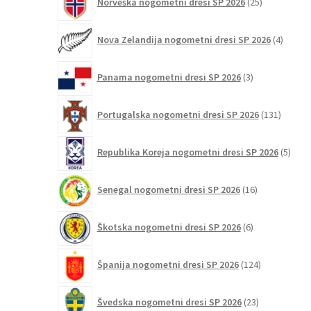
Norveška nogometni dresi SP 2026
25
izdelkov
4
Nova Zelandija nogometni dresi SP 2026
4
izdelki
3
Panama nogometni dresi SP 2026
3
izdelki
131
Portugalska nogometni dresi SP 2026
131
izdelko
5
Republika Koreja nogometni dresi SP 2026
5
izdel
16
Senegal nogometni dresi SP 2026
16
izdelkov
6
Škotska nogometni dresi SP 2026
6
izdelkov
124
Španija nogometni dresi SP 2026
124
izdelkov
23
Švedska nogometni dresi SP 2026
23
izdelkov