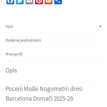
Fa
T
E
Pi
R
S
količina
ce
wi
m
nt
e
h
b
tt
ai
er
d
ar
o
er
l
es
di
e
Opis
o
t
t
k
Dodatne podrobnosti
Mnenja (0)
Opis
Poceni Moški Nogometni dresi
Barcelona Domači 2025-26