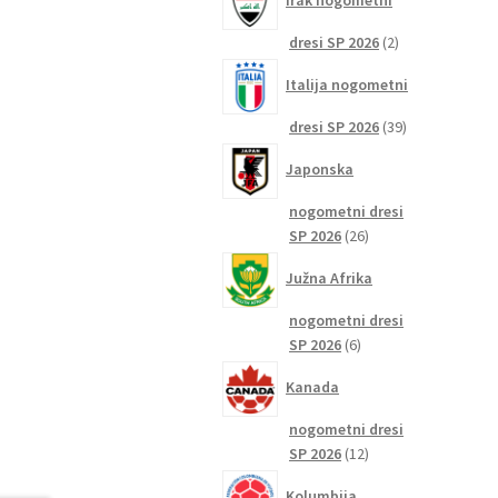
Irak nogometni
2
dresi SP 2026
2
izdelka
Italija nogometni
39
dresi SP 2026
39
izdelkov
Japonska
nogometni dresi
26
SP 2026
26
izdelkov
Južna Afrika
nogometni dresi
6
SP 2026
6
izdelkov
Kanada
nogometni dresi
12
SP 2026
12
izdelkov
Kolumbija