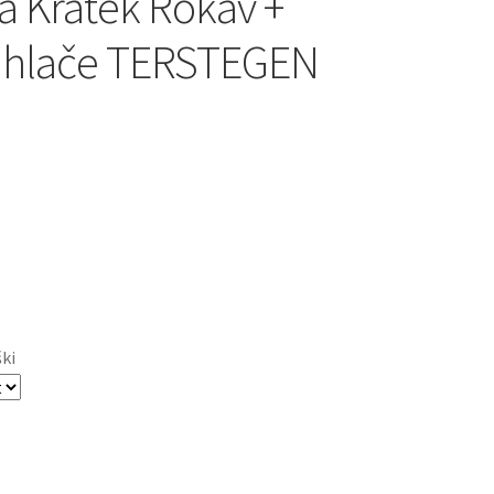
a Kratek Rokav +
 hlače TERSTEGEN
ški