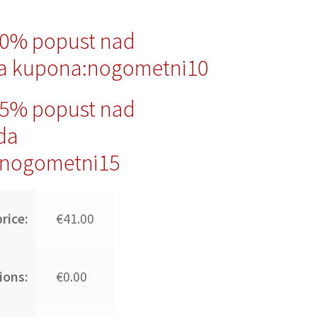
10% popust nad
a kupona:nogometni10
15% popust nad
da
nogometni15
rice:
€41.00
ions:
€0.00