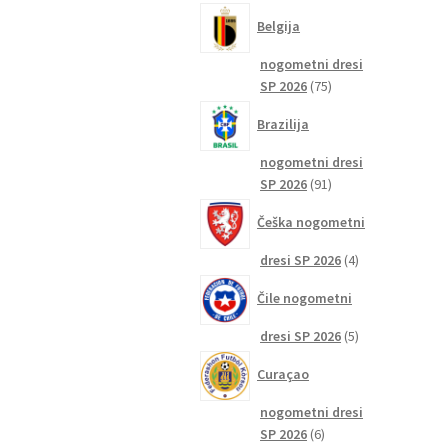
izdelkov
Belgija
nogometni dresi
75
SP 2026
75
izdelkov
Brazilija
nogometni dresi
91
SP 2026
91
izdelkov
Češka nogometni
4
dresi SP 2026
4
izdelki
Čile nogometni
5
dresi SP 2026
5
izdelkov
Curaçao
nogometni dresi
6
SP 2026
6