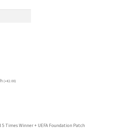
ch
(
+
€
2.00
)
l 5 Times Winner + UEFA Foundation Patch