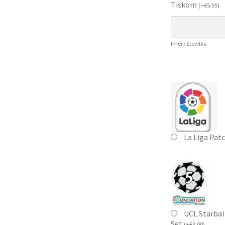
Tiskom
(
+
€
5.95
)
Imei / Številka
La Liga Pat
UCL Starbal
Set
(
+
€
3.00
)