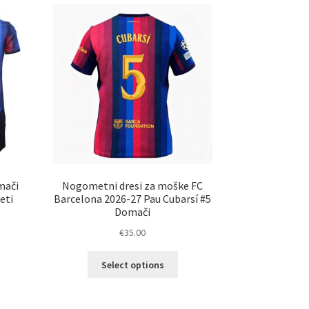
ičic.
različic.
nosti
Možnosti
ko
lahko
erete
izberete
na
ani
strani
elka
izdelka
mači
Nogometni dresi za moške FC
eti
Barcelona 2026-27 Pau Cubarsí #5
Domači
€
35.00
Ta
elek
Select options
izdelek
a
ima
č
več
ičic.