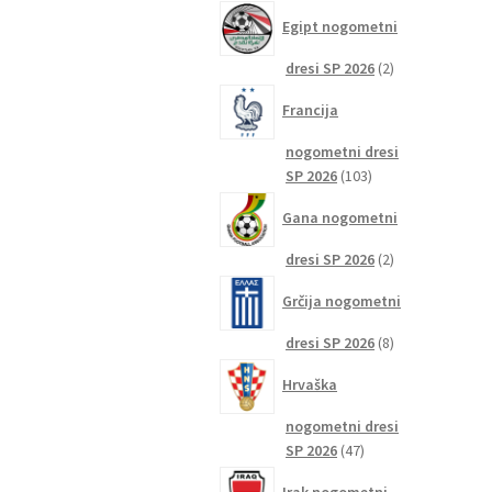
izdelkov
Egipt nogometni
2
dresi SP 2026
2
izdelka
Francija
nogometni dresi
103
SP 2026
103
izdelki
Gana nogometni
2
dresi SP 2026
2
izdelka
Grčija nogometni
8
dresi SP 2026
8
izdelkov
Hrvaška
nogometni dresi
47
SP 2026
47
izdelkov