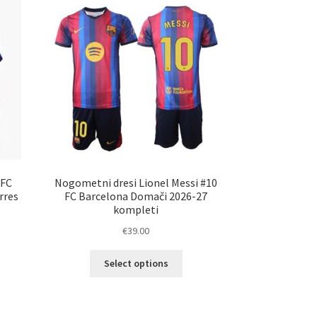
 FC
Nogometni dresi Lionel Messi #10
rres
FC Barcelona Domači 2026-27
kompleti
€
39.00
Ta
Select options
elek
izdelek
a
ima
č
več