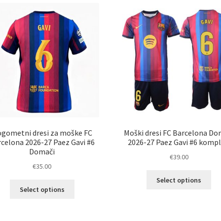
različic.
razl
Možnosti
Mož
lahko
lah
izberete
izb
na
na
strani
str
izdelka
izd
gometni dresi za moške FC
Moški dresi FC Barcelona Do
celona 2026-27 Paez Gavi #6
2026-27 Paez Gavi #6 kompl
Domači
€
39.00
€
35.00
Ta
Select options
Ta
izd
Select options
izdelek
im
ima
ve
več
razl