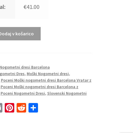
al:
€41.00
Dodaj v košarico
Nogometni dresi Barcelona
gometni Dres
,
Moški Nogometni dresi
,
,
Poceni Moški nogometni dresi Barcelona Vratar z
,
Poceni Moški nogometni dresi Barcelona z
,
Poceni Nogometni Dresi
,
Slovenski Nogometni
E
Pi
R
S
m
nt
e
h
ai
er
d
ar