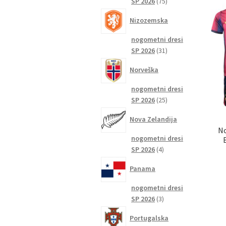
75
SP 2026
75
izdelkov
Nizozemska
nogometni dresi
31
SP 2026
31
izdelkov
Norveška
nogometni dresi
25
SP 2026
25
izdelkov
Nova Zelandija
No
nogometni dresi
4
SP 2026
4
izdelki
Panama
nogometni dresi
3
SP 2026
3
izdelki
Portugalska