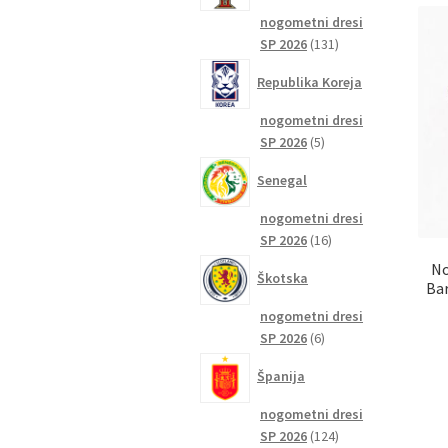
nogometni dresi
131
SP 2026
131
izdelkov
Republika Koreja
nogometni dresi
5
SP 2026
5
izdelkov
Senegal
nogometni dresi
16
SP 2026
16
izdelkov
No
Škotska
Bar
nogometni dresi
6
SP 2026
6
izdelkov
Španija
nogometni dresi
124
SP 2026
124