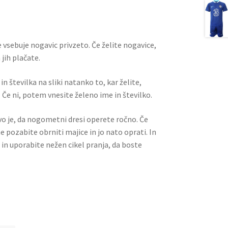
l
es
di
e
t
t
 vsebuje nogavic privzeto. Če želite nogavice,
jih plačate.
n številka na sliki natanko to, kar želite,
 Če ni, potem vnesite želeno ime in številko.
ivo je, da nogometni dresi operete ročno. Če
ne pozabite obrniti majice in jo nato oprati. In
 in uporabite nežen cikel pranja, da boste