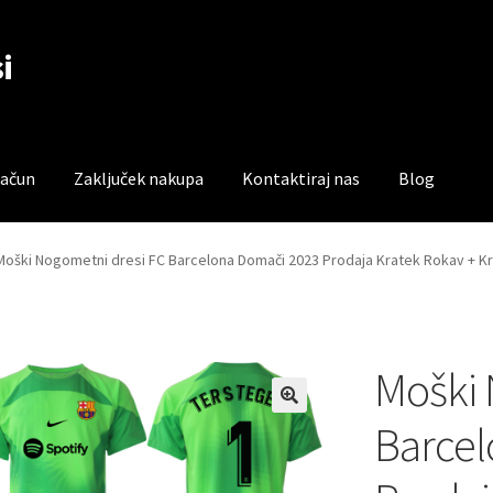
i
račun
Zaključek nakupa
Kontaktiraj nas
Blog
čun
Trgovina
Zaključek nakupa
Moški Nogometni dresi FC Barcelona Domači 2023 Prodaja Kratek Rokav + K
Moški 
Barcel