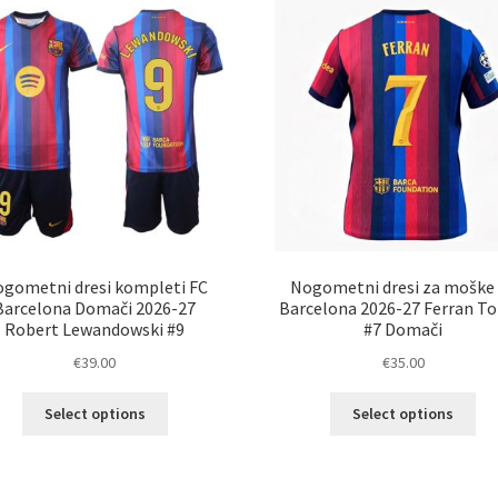
gometni dresi kompleti FC
Nogometni dresi za moške
Barcelona Domači 2026-27
Barcelona 2026-27 Ferran To
Robert Lewandowski #9
#7 Domači
€
39.00
€
35.00
Ta
Ta
Select options
Select options
izdelek
izd
ima
im
več
ve