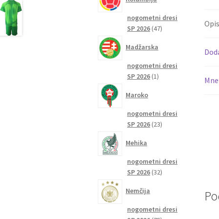
nogometni dresi
Opi
47
SP 2026
47
izdelkov
Madžarska
Dod
nogometni dresi
1
SP 2026
1
Mnen
izdelek
Maroko
nogometni dresi
23
SP 2026
23
izdelkov
Mehika
nogometni dresi
32
SP 2026
32
izdelkov
Nemčija
Po
nogometni dresi