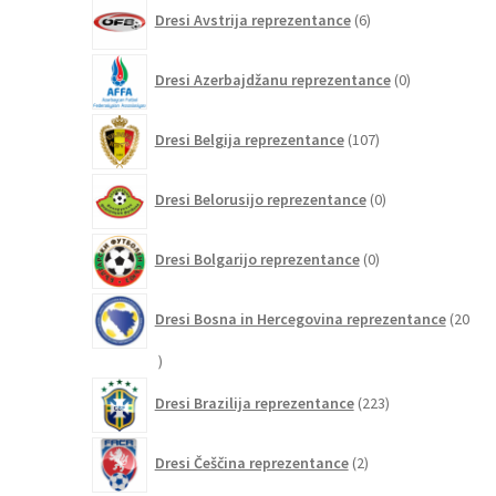
6
Dresi Avstrija reprezentance
6
izdelkov
0
Dresi Azerbajdžanu reprezentance
0
izdelkov
107
Dresi Belgija reprezentance
107
izdelkov
0
Dresi Belorusijo reprezentance
0
izdelkov
0
Dresi Bolgarijo reprezentance
0
izdelkov
Dresi Bosna in Hercegovina reprezentance
20
20
izdelkov
223
Dresi Brazilija reprezentance
223
izdelkov
2
Dresi Češčina reprezentance
2
izdelka