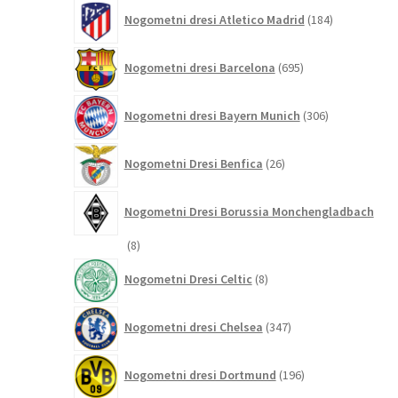
184
Nogometni dresi Atletico Madrid
184
izdelkov
695
Nogometni dresi Barcelona
695
izdelkov
306
Nogometni dresi Bayern Munich
306
izdelkov
26
Nogometni Dresi Benfica
26
izdelkov
Nogometni Dresi Borussia Monchengladbach
8
8
izdelkov
8
Nogometni Dresi Celtic
8
izdelkov
347
Nogometni dresi Chelsea
347
izdelkov
196
Nogometni dresi Dortmund
196
izdelkov