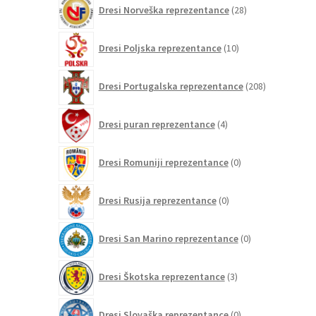
28
Dresi Norveška reprezentance
28
izdelkov
10
Dresi Poljska reprezentance
10
izdelkov
208
Dresi Portugalska reprezentance
208
izdelkov
4
Dresi puran reprezentance
4
izdelki
0
Dresi Romuniji reprezentance
0
izdelkov
0
Dresi Rusija reprezentance
0
izdelkov
0
Dresi San Marino reprezentance
0
izdelkov
3
Dresi Škotska reprezentance
3
izdelki
0
Dresi Slovaška reprezentance
0