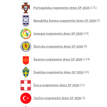
131
Portugalska nogometni dresi SP 2026
131
izdelko
5
Republika Koreja nogometni dresi SP 2026
5
izdel
16
Senegal nogometni dresi SP 2026
16
izdelkov
6
Škotska nogometni dresi SP 2026
6
izdelkov
124
Španija nogometni dresi SP 2026
124
izdelkov
23
Švedska nogometni dresi SP 2026
23
izdelkov
11
Švica nogometni dresi SP 2026
11
izdelkov
2
Turčija nogometni dresi SP 2026
2
izdelka