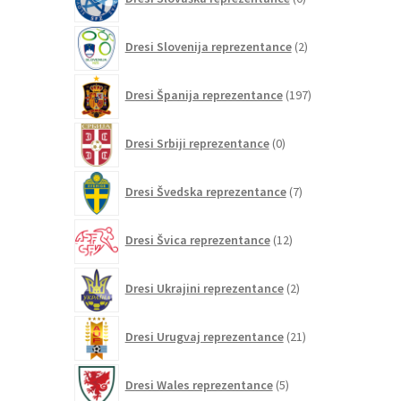
izdelkov
2
Dresi Slovenija reprezentance
2
izdelka
197
Dresi Španija reprezentance
197
izdelkov
0
Dresi Srbiji reprezentance
0
izdelkov
7
Dresi Švedska reprezentance
7
izdelkov
12
Dresi Švica reprezentance
12
izdelkov
2
Dresi Ukrajini reprezentance
2
izdelka
21
Dresi Urugvaj reprezentance
21
izdelkov
5
Dresi Wales reprezentance
5
izdelkov