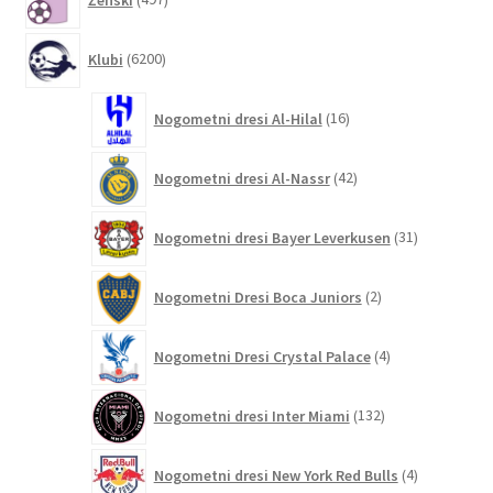
izdelkov
6200
Klubi
6200
izdelkov
16
Nogometni dresi Al-Hilal
16
izdelkov
42
Nogometni dresi Al-Nassr
42
izdelkov
31
Nogometni dresi Bayer Leverkusen
31
izdelkov
2
Nogometni Dresi Boca Juniors
2
izdelka
4
Nogometni Dresi Crystal Palace
4
izdelki
132
Nogometni dresi Inter Miami
132
izdelkov
4
Nogometni dresi New York Red Bulls
4
izdelki