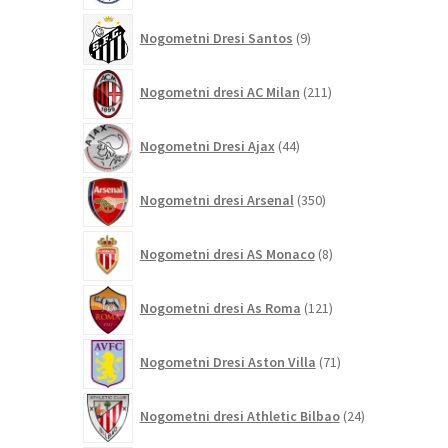
9
Nogometni Dresi Santos
9
izdelkov
211
Nogometni dresi AC Milan
211
izdelkov
44
Nogometni Dresi Ajax
44
izdelkov
350
Nogometni dresi Arsenal
350
izdelkov
8
Nogometni dresi AS Monaco
8
izdelkov
121
Nogometni dresi As Roma
121
izdelkov
71
Nogometni Dresi Aston Villa
71
izdelkov
24
Nogometni dresi Athletic Bilbao
24
izdelkov