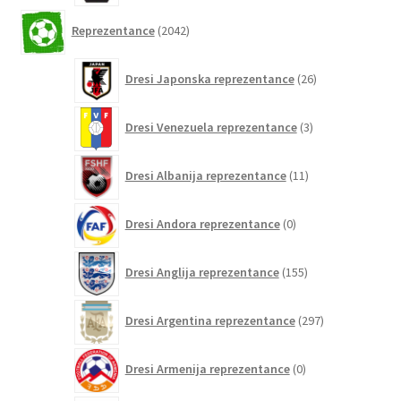
2042
Reprezentance
2042
izdelkov
26
Dresi Japonska reprezentance
26
izdelkov
3
Dresi Venezuela reprezentance
3
izdelki
11
Dresi Albanija reprezentance
11
izdelkov
0
Dresi Andora reprezentance
0
izdelkov
155
Dresi Anglija reprezentance
155
izdelkov
297
Dresi Argentina reprezentance
297
izdelkov
0
Dresi Armenija reprezentance
0
izdelkov