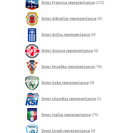
Dresi Francija reprezentance
152
izdelkov
0
Dresi Gibraltar reprezentance
0
izdelkov
8
Dresi Grčija reprezentance
8
izdelkov
0
Dresi Gruzija reprezentance
0
izdelkov
78
Dresi Hrvaška reprezentance
78
izdelkov
0
Dresi Irska reprezentance
0
izdelkov
1
Dresi Islandija reprezentance
1
izdelek
75
Dresi Italija reprezentance
75
izdelkov
0
Dresi Izrael reprezentance
0