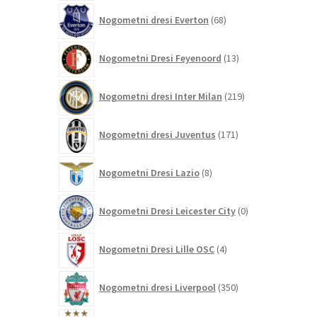
68
Nogometni dresi Everton
68
izdelkov
13
Nogometni Dresi Feyenoord
13
izdelkov
219
Nogometni dresi Inter Milan
219
izdelkov
171
Nogometni dresi Juventus
171
izdelkov
8
Nogometni Dresi Lazio
8
izdelkov
0
Nogometni Dresi Leicester City
0
izdelkov
4
Nogometni Dresi Lille OSC
4
izdelki
350
Nogometni dresi Liverpool
350
izdelkov
458