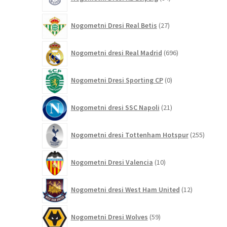
izdelkov
27
Nogometni Dresi Real Betis
27
izdelkov
696
Nogometni dresi Real Madrid
696
izdelkov
0
Nogometni Dresi Sporting CP
0
izdelkov
21
Nogometni dresi SSC Napoli
21
izdelkov
255
Nogometni dresi Tottenham Hotspur
255
izdelko
10
Nogometni Dresi Valencia
10
izdelkov
12
Nogometni dresi West Ham United
12
izdelkov
59
Nogometni Dresi Wolves
59
izdelkov