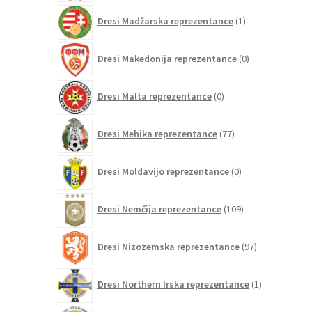
1
Dresi Madžarska reprezentance
1
izdelek
0
Dresi Makedonija reprezentance
0
izdelkov
0
Dresi Malta reprezentance
0
izdelkov
77
Dresi Mehika reprezentance
77
izdelkov
0
Dresi Moldavijo reprezentance
0
izdelkov
109
Dresi Nemčija reprezentance
109
izdelkov
97
Dresi Nizozemska reprezentance
97
izdelkov
1
Dresi Northern Irska reprezentance
1
izdelek