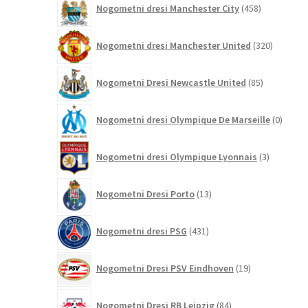
Nogometni dresi Manchester City
458
izdelkov
320
Nogometni dresi Manchester United
320
izdelkov
85
Nogometni Dresi Newcastle United
85
izdelkov
0
Nogometni dresi Olympique De Marseille
0
izdelk
3
Nogometni dresi Olympique Lyonnais
3
izdelki
13
Nogometni Dresi Porto
13
izdelkov
431
Nogometni dresi PSG
431
izdelkov
19
Nogometni Dresi PSV Eindhoven
19
izdelkov
84
Nogometni Dresi RB Leipzig
84