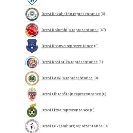
izdelkov
0
Dresi Kazahstan reprezentance
0
izdelkov
47
Dresi Kolumbija reprezentance
47
izdelkov
0
Dresi Kosovo reprezentance
0
izdelkov
1
Dresi Kostarika reprezentance
1
izdelek
0
Dresi Latvija reprezentance
0
izdelkov
0
Dresi Lihtenštajn reprezentance
0
izdelkov
0
Dresi Litva reprezentance
0
izdelkov
0
Dresi Luksemburg reprezentance
0
izdelkov