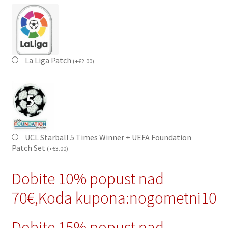
La Liga Patch
(
+
€
2.00
)
UCL Starball 5 Times Winner + UEFA Foundation
Patch Set
(
+
€
3.00
)
Dobite 10% popust nad
70€,Koda kupona:nogometni10
Dobite 15% popust nad