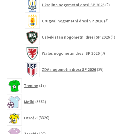
2
Ukrajina nogometni dresi SP 2026
2
izdelka
3
Urugvaj nogometni dresi SP 2026
3
izdelki
1
Uzbekistan nogometni dresi SP 2026
1
izdelek
3
Wales nogometni dresi SP 2026
3
izdelki
38
ZDA nogometni dresi SP 2026
38
izdelkov
13
Trening
13
izdelkov
3881
Moški
3881
izdelkov
3320
Otroški
3320
izdelkov
497
Ženski
497