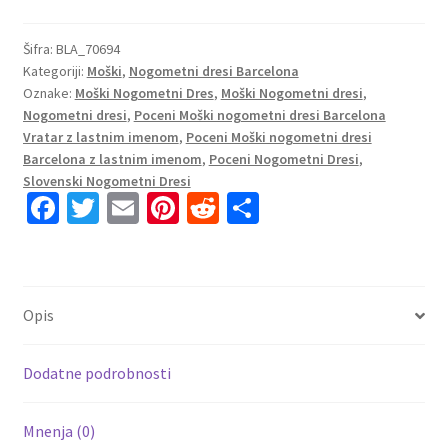
FC
Barcelona
Šifra:
BLA_70694
Kategoriji:
Moški
,
Nogometni dresi Barcelona
Vratar
Oznake:
Moški Nogometni Dres
,
Moški Nogometni dresi
,
Domači
Nogometni dresi
,
Poceni Moški nogometni dresi Barcelona
2023
Vratar z lastnim imenom
,
Poceni Moški nogometni dresi
Dolgi
Barcelona z lastnim imenom
,
Poceni Nogometni Dresi
,
Rokav
Slovenski Nogometni Dresi
+
Fa
T
E
Pi
R
S
Kratke
ce
wi
m
nt
e
h
hlače
b
tt
ai
er
d
ar
TERSTEGEN
o
er
l
es
di
e
1
Opis
količina
o
t
t
k
Dodatne podrobnosti
Mnenja (0)