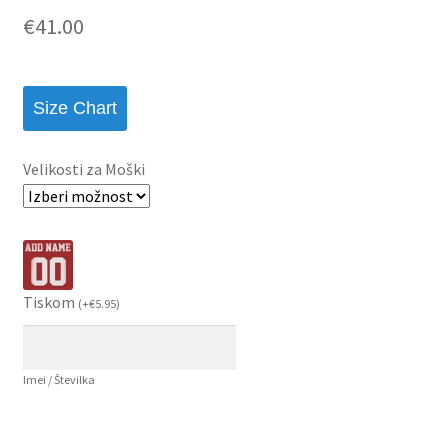
€
41.00
Size Chart
Velikosti za Moški
Tiskom
(
+
€
5.95
)
Imei / Številka