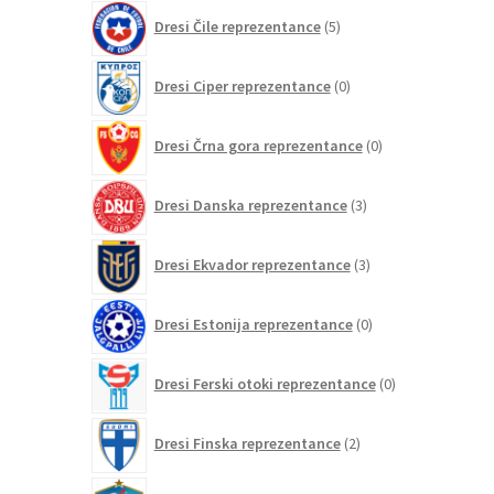
5
Dresi Čile reprezentance
5
izdelkov
0
Dresi Ciper reprezentance
0
izdelkov
0
Dresi Črna gora reprezentance
0
izdelkov
3
Dresi Danska reprezentance
3
izdelki
3
Dresi Ekvador reprezentance
3
izdelki
0
Dresi Estonija reprezentance
0
izdelkov
0
Dresi Ferski otoki reprezentance
0
izdelkov
2
Dresi Finska reprezentance
2
izdelka
152