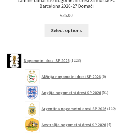
Lamine Yamal #10 Nogometni dresi za moške FC
Barcelona 2026-27 Domači
€
35.00
Ta
Select options
izdelek
ima
več
različic.
1223
Nogometni dresi SP 2026
1223
izdelkov
Možnosti
lahko
6
Alžirija nogometni dresi SP 2026
6
izberete
izdelkov
na
51
Anglija nogometni dresi SP 2026
51
strani
izdelkov
izdelka
120
Argentina nogometni dresi SP 2026
120
izdelkov
4
Avstralija nogometni dresi SP 2026
4
izdelki