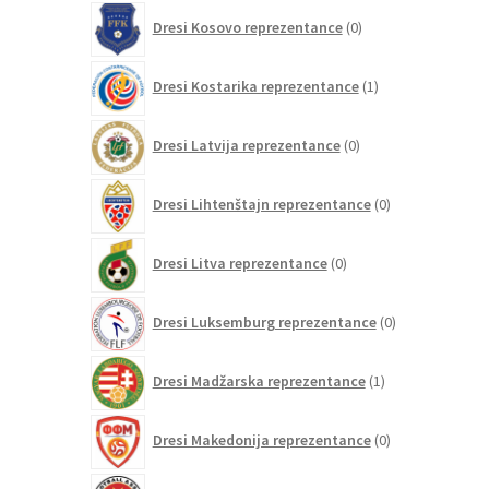
0
Dresi Kosovo reprezentance
0
izdelkov
1
Dresi Kostarika reprezentance
1
izdelek
0
Dresi Latvija reprezentance
0
izdelkov
0
Dresi Lihtenštajn reprezentance
0
izdelkov
0
Dresi Litva reprezentance
0
izdelkov
0
Dresi Luksemburg reprezentance
0
izdelkov
1
Dresi Madžarska reprezentance
1
izdelek
0
Dresi Makedonija reprezentance
0
izdelkov
0