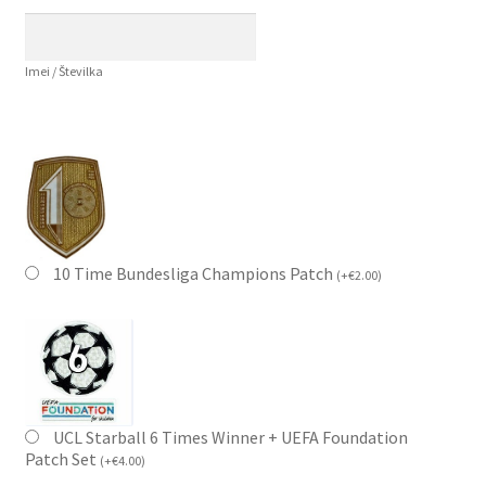
Imei / Številka
10 Time Bundesliga Champions Patch
(
+
€
2.00
)
UCL Starball 6 Times Winner + UEFA Foundation
Patch Set
(
+
€
4.00
)