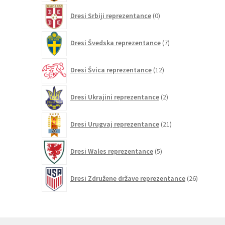
0
Dresi Srbiji reprezentance
0
izdelkov
7
Dresi Švedska reprezentance
7
izdelkov
12
Dresi Švica reprezentance
12
izdelkov
2
Dresi Ukrajini reprezentance
2
izdelka
21
Dresi Urugvaj reprezentance
21
izdelkov
5
Dresi Wales reprezentance
5
izdelkov
26
Dresi Združene države reprezentance
26
izdelkov