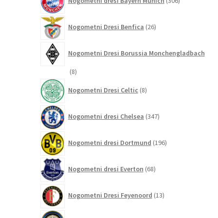
Nogometni dresi Bayern Munich
306
izdelkov
26
Nogometni Dresi Benfica
26
izdelkov
Nogometni Dresi Borussia Monchengladbach
8
8
izdelkov
8
Nogometni Dresi Celtic
8
izdelkov
347
Nogometni dresi Chelsea
347
izdelkov
196
Nogometni dresi Dortmund
196
izdelkov
68
Nogometni dresi Everton
68
izdelkov
13
Nogometni Dresi Feyenoord
13
izdelkov
219