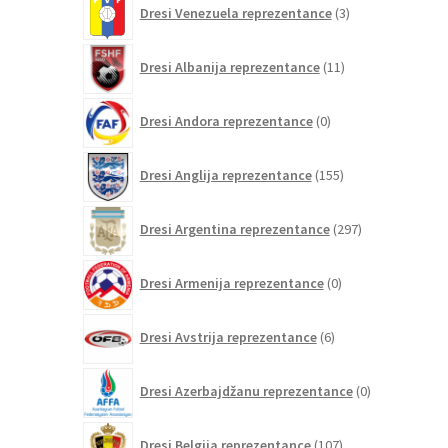
Dresi Venezuela reprezentance
3
izdelki
11
Dresi Albanija reprezentance
11
izdelkov
0
Dresi Andora reprezentance
0
izdelkov
155
Dresi Anglija reprezentance
155
izdelkov
297
Dresi Argentina reprezentance
297
izdelkov
0
Dresi Armenija reprezentance
0
izdelkov
6
Dresi Avstrija reprezentance
6
izdelkov
0
Dresi Azerbajdžanu reprezentance
0
izdelkov
107
Dresi Belgija reprezentance
107