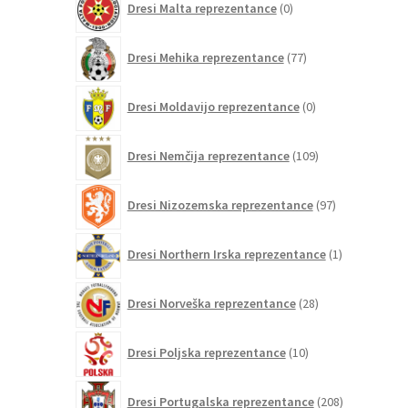
Dresi Malta reprezentance
0
izdelkov
77
Dresi Mehika reprezentance
77
izdelkov
0
Dresi Moldavijo reprezentance
0
izdelkov
109
Dresi Nemčija reprezentance
109
izdelkov
97
Dresi Nizozemska reprezentance
97
izdelkov
1
Dresi Northern Irska reprezentance
1
izdelek
28
Dresi Norveška reprezentance
28
izdelkov
10
Dresi Poljska reprezentance
10
izdelkov
208
Dresi Portugalska reprezentance
208