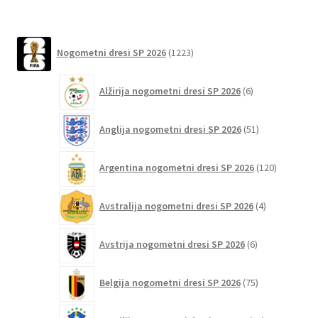
ima
več
različic.
1223
Nogometni dresi SP 2026
1223
izdelkov
Možnosti
lahko
6
Alžirija nogometni dresi SP 2026
6
izberete
izdelkov
na
51
Anglija nogometni dresi SP 2026
51
strani
izdelkov
izdelka
120
Argentina nogometni dresi SP 2026
120
izdelkov
4
Avstralija nogometni dresi SP 2026
4
izdelki
6
Avstrija nogometni dresi SP 2026
6
izdelkov
75
Belgija nogometni dresi SP 2026
75
izdelkov
91