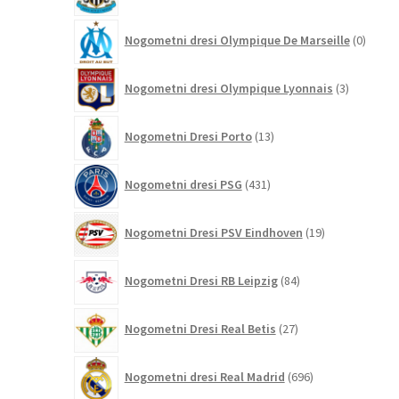
0
Nogometni dresi Olympique De Marseille
0
izdelk
3
Nogometni dresi Olympique Lyonnais
3
izdelki
13
Nogometni Dresi Porto
13
izdelkov
431
Nogometni dresi PSG
431
izdelkov
19
Nogometni Dresi PSV Eindhoven
19
izdelkov
84
Nogometni Dresi RB Leipzig
84
izdelkov
27
Nogometni Dresi Real Betis
27
izdelkov
696
Nogometni dresi Real Madrid
696
izdelkov