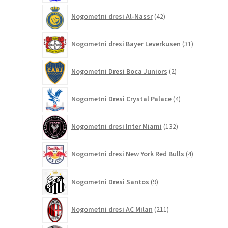
42
Nogometni dresi Al-Nassr
42
izdelkov
31
Nogometni dresi Bayer Leverkusen
31
izdelkov
2
Nogometni Dresi Boca Juniors
2
izdelka
4
Nogometni Dresi Crystal Palace
4
izdelki
132
Nogometni dresi Inter Miami
132
izdelkov
4
Nogometni dresi New York Red Bulls
4
izdelki
9
Nogometni Dresi Santos
9
izdelkov
211
Nogometni dresi AC Milan
211
izdelkov