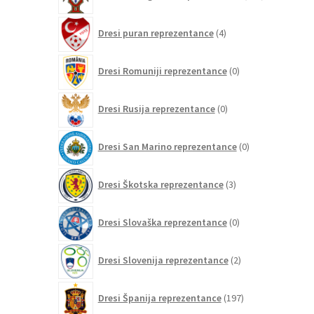
izdelkov
4
Dresi puran reprezentance
4
izdelki
0
Dresi Romuniji reprezentance
0
izdelkov
0
Dresi Rusija reprezentance
0
izdelkov
0
Dresi San Marino reprezentance
0
izdelkov
3
Dresi Škotska reprezentance
3
izdelki
0
Dresi Slovaška reprezentance
0
izdelkov
2
Dresi Slovenija reprezentance
2
izdelka
197
Dresi Španija reprezentance
197
izdelkov