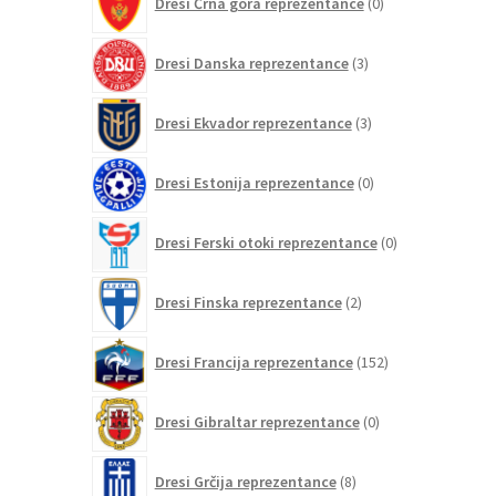
Dresi Črna gora reprezentance
0
izdelkov
3
Dresi Danska reprezentance
3
izdelki
3
Dresi Ekvador reprezentance
3
izdelki
0
Dresi Estonija reprezentance
0
izdelkov
0
Dresi Ferski otoki reprezentance
0
izdelkov
2
Dresi Finska reprezentance
2
izdelka
152
Dresi Francija reprezentance
152
izdelkov
0
Dresi Gibraltar reprezentance
0
izdelkov
8
Dresi Grčija reprezentance
8
izdelkov