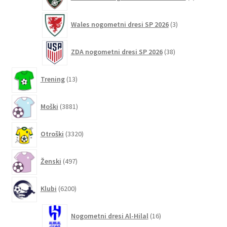
izdelek
3
Wales nogometni dresi SP 2026
3
izdelki
38
ZDA nogometni dresi SP 2026
38
izdelkov
13
Trening
13
izdelkov
3881
Moški
3881
izdelkov
3320
Otroški
3320
izdelkov
497
Ženski
497
izdelkov
6200
Klubi
6200
izdelkov
16
Nogometni dresi Al-Hilal
16
izdelkov