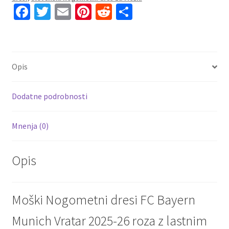
roza
Fa
T
E
Pi
R
S
z
ce
wi
m
nt
e
h
lastnim
b
tt
ai
er
d
ar
imenom
o
er
l
es
di
e
količina
Opis
o
t
t
k
Dodatne podrobnosti
Mnenja (0)
Opis
Moški Nogometni dresi FC Bayern
Munich Vratar 2025-26 roza z lastnim