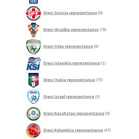
0
Dresi Gruzija reprezentance
0
izdelkov
78
Dresi Hrvaška reprezentance
78
izdelkov
0
Dresi Irska reprezentance
0
izdelkov
1
Dresi Islandija reprezentance
1
izdelek
75
Dresi Italija reprezentance
75
izdelkov
0
Dresi Izrael reprezentance
0
izdelkov
0
Dresi Kazahstan reprezentance
0
izdelkov
47
Dresi Kolumbija reprezentance
47
izdelkov