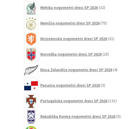
32
Mehika nogometni dresi SP 2026
32
izdelkov
75
Nemčija nogometni dresi SP 2026
75
izdelkov
31
Nizozemska nogometni dresi SP 2026
31
izdelkov
25
Norveška nogometni dresi SP 2026
25
izdelkov
4
Nova Zelandija nogometni dresi SP 2026
4
izdelki
3
Panama nogometni dresi SP 2026
3
izdelki
131
Portugalska nogometni dresi SP 2026
131
izdelko
5
Republika Koreja nogometni dresi SP 2026
5
izdel
16