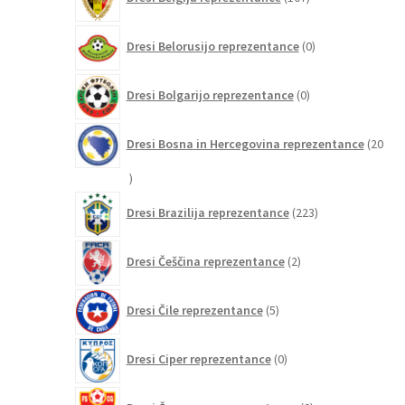
izdelkov
0
Dresi Belorusijo reprezentance
0
izdelkov
0
Dresi Bolgarijo reprezentance
0
izdelkov
Dresi Bosna in Hercegovina reprezentance
20
20
izdelkov
223
Dresi Brazilija reprezentance
223
izdelkov
2
Dresi Češčina reprezentance
2
izdelka
5
Dresi Čile reprezentance
5
izdelkov
0
Dresi Ciper reprezentance
0
izdelkov
0