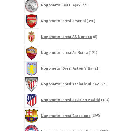
44
Nogometni Dresi Ajax
44
izdelkov
350
Nogometni dresi Arsenal
350
izdelkov
8
Nogometni dresi AS Monaco
8
izdelkov
121
Nogometni dresi As Roma
121
izdelkov
71
Nogometni Dresi Aston Villa
71
izdelkov
24
Nogometni dresi Athletic Bilbao
24
izdelkov
184
Nogometni dresi Atletico Madrid
184
izdelkov
695
Nogometni dresi Barcelona
695
izdelkov
306