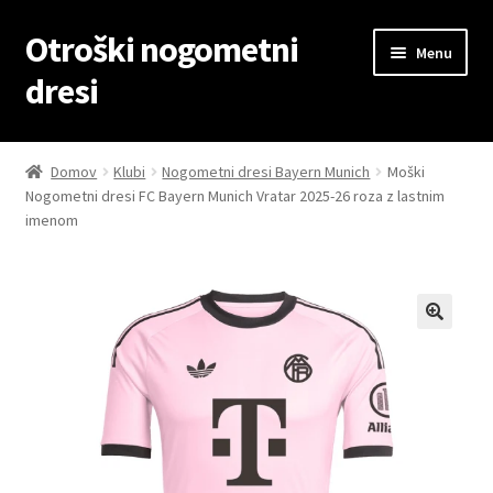
Otroški nogometni
Skip
Skip
Menu
to
to
dresi
navigation
content
Domov
Domov
Klubi
Nogometni dresi Bayern Munich
Moški
Nogometni dresi FC Bayern Munich Vratar 2025-26 roza z lastnim
Blog
imenom
Kontaktiraj nas
Košarica
Moj račun
Trgovina
Zaključek nakupa