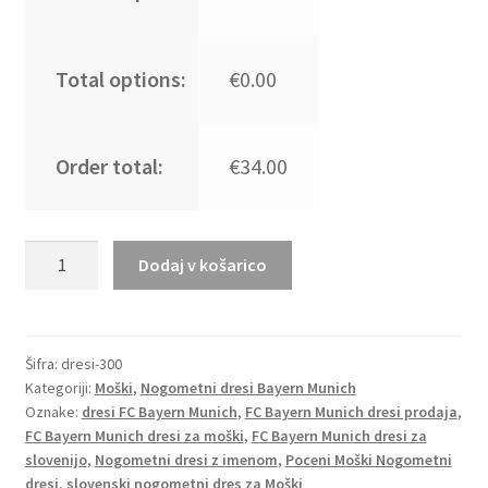
Total options:
€0.00
Order total:
€34.00
Moški
Dodaj v košarico
Nogometni
dresi
FC
Bayern
Šifra:
dresi-300
Kategoriji:
Moški
,
Nogometni dresi Bayern Munich
Munich
Oznake:
dresi FC Bayern Munich
,
FC Bayern Munich dresi prodaja
,
Vratar
FC Bayern Munich dresi za moški
,
FC Bayern Munich dresi za
2025-
slovenijo
,
Nogometni dresi z imenom
,
Poceni Moški Nogometni
26
dresi
,
slovenski nogometni dres za Moški