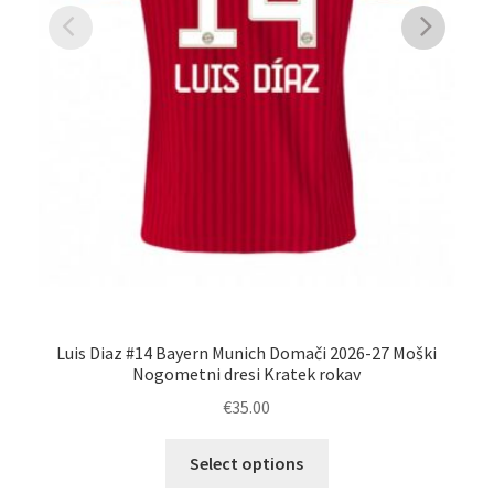
Luis Diaz #14 Bayern Munich Domači 2026-27 Moški
H
Nogometni dresi Kratek rokav
€
35.00
Ta
Select options
izdelek