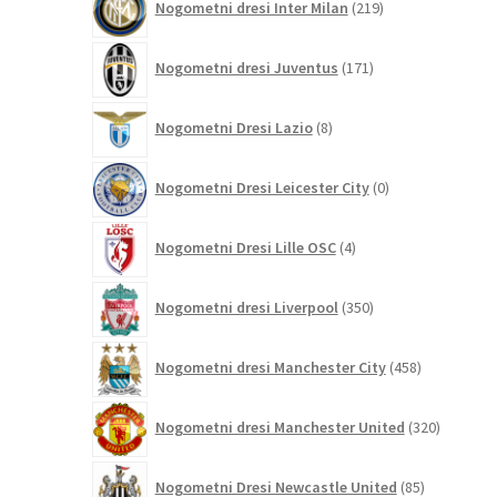
Nogometni dresi Inter Milan
219
izdelkov
171
Nogometni dresi Juventus
171
izdelkov
8
Nogometni Dresi Lazio
8
izdelkov
0
Nogometni Dresi Leicester City
0
izdelkov
4
Nogometni Dresi Lille OSC
4
izdelki
350
Nogometni dresi Liverpool
350
izdelkov
458
Nogometni dresi Manchester City
458
izdelkov
320
Nogometni dresi Manchester United
320
izdelkov
85
Nogometni Dresi Newcastle United
85
izdelkov