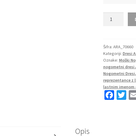
Moški
Nogometni
dresi
kompleti
Argentina
Šifra:
ARA_70660
Kategoriji:
Dresi 
Domači
Oznake:
Moški No
SP
nogometni dresi 
2022-
Nogometni Dresi
ARMANI
reprezentance z
1
lastnim imenom 
količina
Fa
T
ce
wi
b
tt
o
er
Opis
o
s