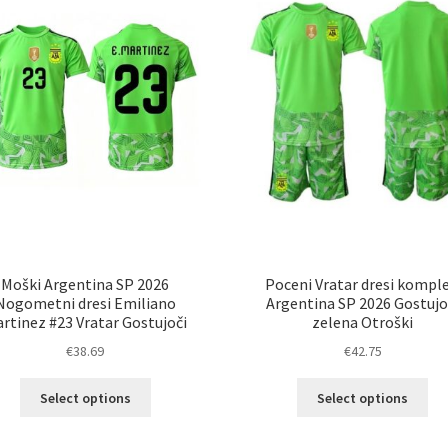
Moški Argentina SP 2026
Poceni Vratar dresi komple
Nogometni dresi Emiliano
Argentina SP 2026 Gostujo
rtinez #23 Vratar Gostujoči
zelena Otroški
€
38.69
€
42.75
Ta
Ta
Select options
Select options
izdelek
izd
ima
im