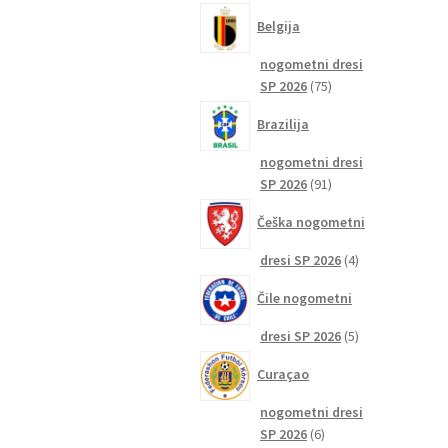
izdelkov
Belgija
nogometni dresi
75
SP 2026
75
izdelkov
Brazilija
nogometni dresi
91
SP 2026
91
izdelkov
Češka nogometni
4
dresi SP 2026
4
izdelki
Čile nogometni
5
dresi SP 2026
5
izdelkov
Curaçao
nogometni dresi
6
SP 2026
6