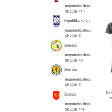
nogometni dresi
131
SP 2026
131
izdelkov
Republika Koreja
nogometni dresi
5
SP 2026
5
izdelkov
Senegal
nogometni dresi
16
SP 2026
16
izdelkov
Škotska
nogometni dresi
6
SP 2026
6
izdelkov
Poc
Španija
k
nogometni dresi
124
SP 2026
124