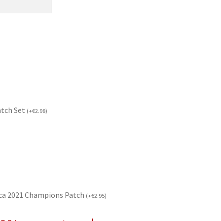
atch Set
(
+
€
2.98
)
ca 2021 Champions Patch
(
+
€
2.95
)