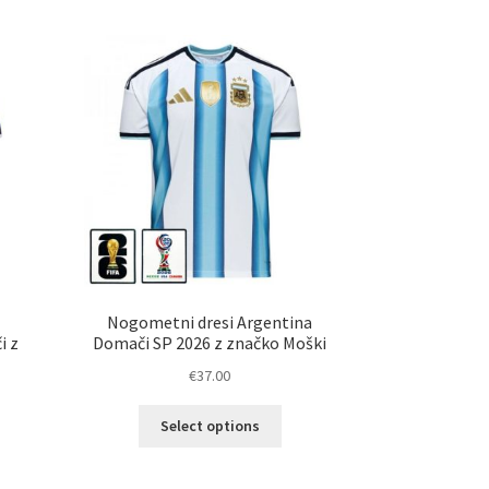
č
več
ičic.
različic.
nosti
Možnosti
ko
lahko
erete
izberete
na
ani
strani
elka
izdelka
Nogometni dresi Argentina
i z
Domači SP 2026 z značko Moški
€
37.00
Ta
Select options
izdelek
elek
ima
a
več