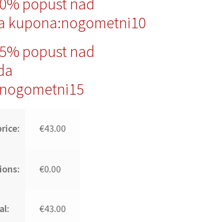
10% popust nad
a kupona:nogometni10
15% popust nad
da
nogometni15
rice:
€43.00
ions:
€0.00
al:
€43.00