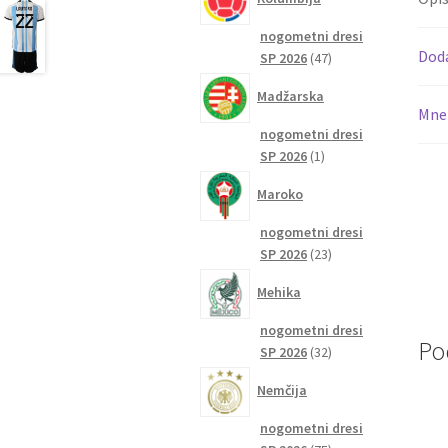
nogometni dresi
Dod
47
SP 2026
47
izdelkov
Madžarska
Mnen
nogometni dresi
1
SP 2026
1
izdelek
Maroko
nogometni dresi
23
SP 2026
23
izdelkov
Mehika
nogometni dresi
Po
32
SP 2026
32
izdelkov
Nemčija
nogometni dresi