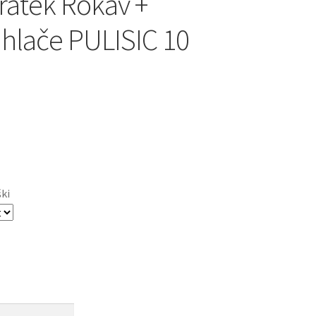
ratek Rokav +
 hlače PULISIC 10
ški