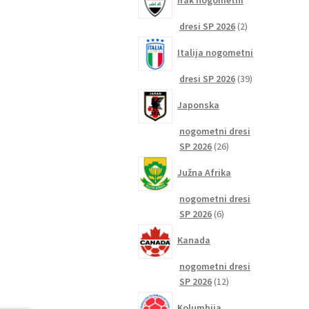
Irak nogometni
2
dresi SP 2026
2
izdelka
Italija nogometni
39
dresi SP 2026
39
izdelkov
Japonska
nogometni dresi
26
SP 2026
26
izdelkov
Južna Afrika
nogometni dresi
6
SP 2026
6
izdelkov
Kanada
nogometni dresi
12
SP 2026
12
izdelkov
Kolumbija