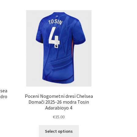
lsea
Poceni Nogometni dresi Chelsea
edro
Domači 2025-26 modra Tosin
Adarabioyo 4
€
35.00
Ta
elek
Select options
izdelek
a