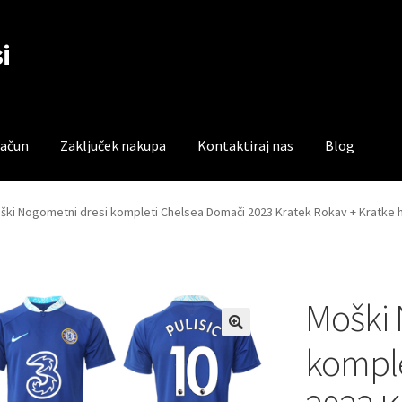
i
račun
Zaključek nakupa
Kontaktiraj nas
Blog
čun
Trgovina
Zaključek nakupa
ški Nogometni dresi kompleti Chelsea Domači 2023 Kratek Rokav + Kratke h
Moški 
komple