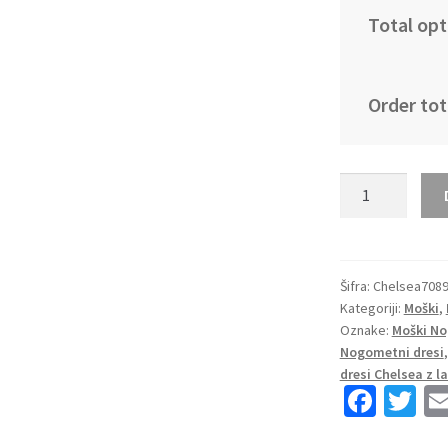
Total opt
Order tot
Moški
Nogometni
dresi
kompleti
Chelsea
Šifra:
Chelsea708
Kategoriji:
Moški
,
Domači
Oznake:
Moški No
2023
Nogometni dresi
Kratek
dresi Chelsea z 
Rokav
Fa
T
+
ce
wi
Kratke