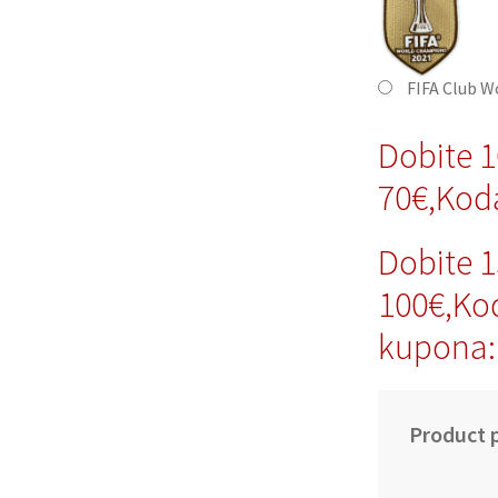
FIFA Club W
Dobite 
70€,Kod
Dobite 
100€,Ko
kupona:
Product p