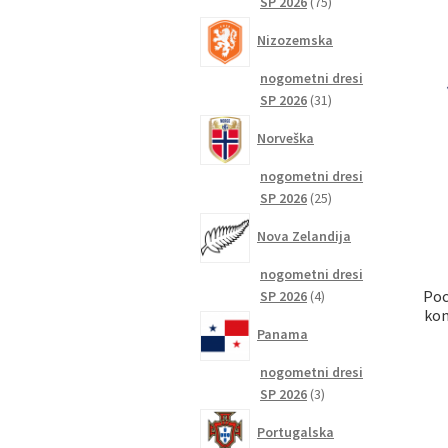
75
SP 2026
75
izdelkov
Nizozemska
nogometni dresi
31
SP 2026
31
izdelkov
Norveška
nogometni dresi
25
SP 2026
25
izdelkov
Nova Zelandija
nogometni dresi
4
Poc
SP 2026
4
kom
izdelki
Panama
nogometni dresi
3
SP 2026
3
izdelki
Portugalska