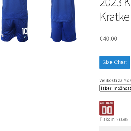
2023 K
Kratke
€
40.00
Size Chart
Velikosti za Mo
Tiskom
(
+
€
5.95
)