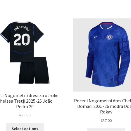
več
ve
različic.
razl
Možnosti
Mož
lahko
lah
izberete
izb
na
na
strani
str
izdelka
izd
ti Nogometni dresi za otroke
Poceni Nogometni dres Che
helsea Tretji 2025-26 João
Domači 2025-26 modra Dol
Pedro 20
Rokav
€
35.00
€
37.00
Ta
Select options