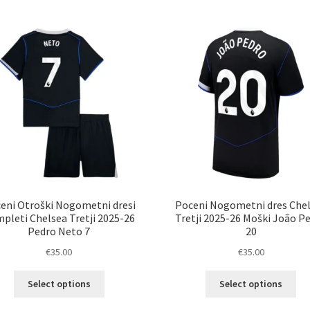
eni Otroški Nogometni dresi
Poceni Nogometni dres Che
pleti Chelsea Tretji 2025-26
Tretji 2025-26 Moški João P
Pedro Neto 7
20
€
35.00
€
35.00
Ta
Ta
Select options
Select options
izdelek
izd
ima
im