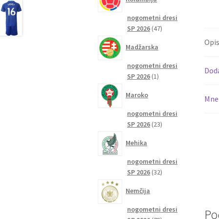
nogometni dresi
47
SP 2026
47
izdelkov
Opi
Madžarska
nogometni dresi
Dod
1
SP 2026
1
izdelek
Maroko
Mnen
nogometni dresi
23
SP 2026
23
izdelkov
Mehika
nogometni dresi
32
SP 2026
32
izdelkov
Nemčija
nogometni dresi
Po