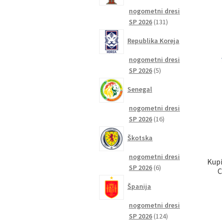
nogometni dresi
131
SP 2026
131
izdelkov
Republika Koreja
nogometni dresi
5
SP 2026
5
izdelkov
Senegal
nogometni dresi
16
SP 2026
16
izdelkov
Škotska
nogometni dresi
Kupi
6
SP 2026
6
C
izdelkov
Španija
nogometni dresi
124
SP 2026
124