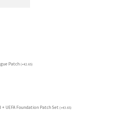
ague Patch
(
+
€
2.65
)
l + UEFA Foundation Patch Set
(
+
€
3.65
)