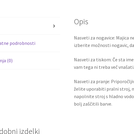
b
tt
hlače
PULISIC
o
er
10
Opis
o
količina
s
k
Nasveti za nogavice: Majica ne
atne podrobnosti
izberite možnosti nogavic, da 
Nasveti za tiskom: Če sta ime i
ja (0)
vam tega ni treba več vnašati.
Nasveti za pranje: Priporočlj
želite uporabiti pralni stroj, 
napolnite stroj s hladno vodo
bolj zaščitili barve.
dobni izdelki