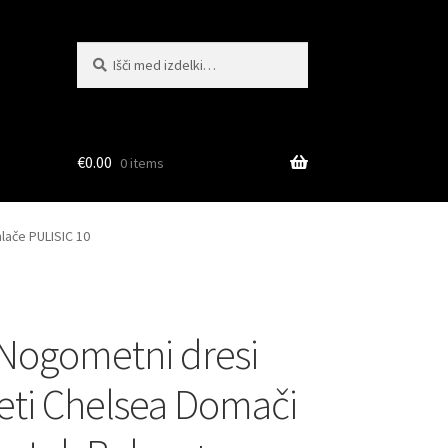
Išči:
Iskanje
€
0.00
0 items
lače PULISIC 10
Nogometni dresi
ti Chelsea Domači