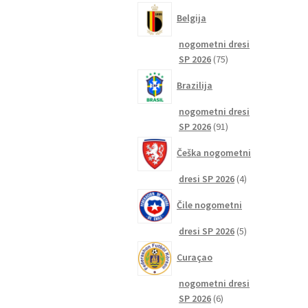
izdelkov
Belgija
nogometni dresi
75
SP 2026
75
izdelkov
Brazilija
nogometni dresi
91
SP 2026
91
izdelkov
Češka nogometni
4
dresi SP 2026
4
izdelki
Čile nogometni
5
dresi SP 2026
5
izdelkov
Curaçao
nogometni dresi
6
SP 2026
6