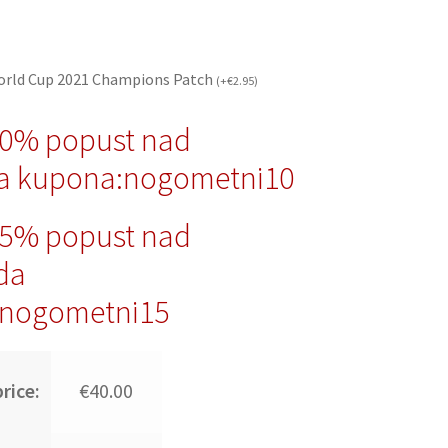
orld Cup 2021 Champions Patch
(
+
€
2.95
)
10% popust nad
a kupona:nogometni10
15% popust nad
da
nogometni15
rice:
€40.00