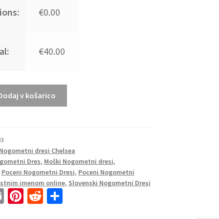
ions:
€0.00
al:
€40.00
Dodaj v košarico
93
Nogometni dresi Chelsea
gometni Dres
,
Moški Nogometni dresi
,
,
Poceni Nogometni Dresi
,
Poceni Nogometni
lastnim imenom online
,
Slovenski Nogometni Dresi
E
Pi
R
S
m
nt
e
h