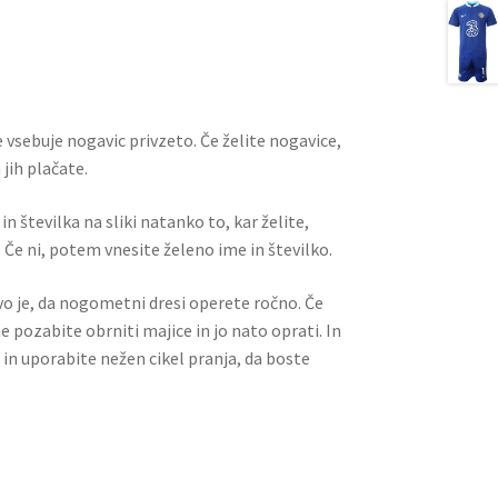
ai
er
d
ar
l
es
di
e
t
t
 vsebuje nogavic privzeto. Če želite nogavice,
jih plačate.
n številka na sliki natanko to, kar želite,
 Če ni, potem vnesite želeno ime in številko.
ivo je, da nogometni dresi operete ročno. Če
ne pozabite obrniti majice in jo nato oprati. In
 in uporabite nežen cikel pranja, da boste