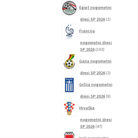
izdelkov
Egipt nogometni
2
dresi SP 2026
2
izdelka
Francija
nogometni dresi
103
SP 2026
103
izdelki
Gana nogometni
2
dresi SP 2026
2
izdelka
Grčija nogometni
8
dresi SP 2026
8
izdelkov
Hrvaška
nogometni dresi
47
SP 2026
47
izdelkov