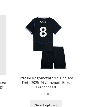
ima
č
več
ičic.
različic.
nosti
Možnosti
ko
lahko
erete
izberete
na
ani
strani
elka
izdelka
Otroški Nogometni dresi Chelsea
lsea
Tretji 2025-26 z imenom Enzo
gi
Fernandez 8
€
35.00
Ta
Select options