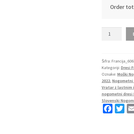
Order tot
Moški
Nogometni
dresi
kompleti
Francija
Šifra:
Francija_60
Kategoriji:
Dresi 
Domači
Oznake:
Moški No
SP
2022
,
Nogometni 
2022
Vratar z lastni
Kratek
nogometni dresi 
Rokav
Slovenski Nogome
+
Fa
T
Kratke
ce
wi
hlače
b
tt
GRIEZMANN