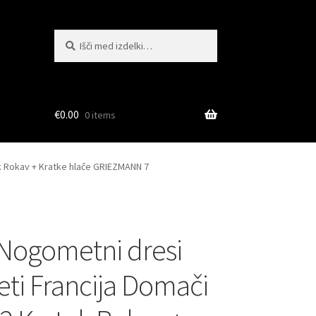
Išči:
Iskanje
€
0.00
0 items
k Rokav + Kratke hlače GRIEZMANN 7
Nogometni dresi
ti Francija Domači