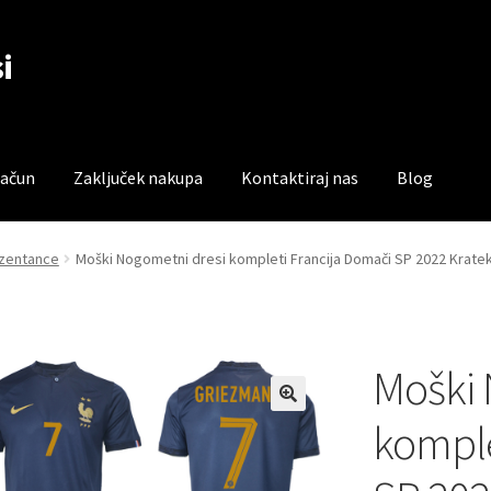
i
račun
Zaključek nakupa
Kontaktiraj nas
Blog
čun
Trgovina
Zaključek nakupa
ezentance
Moški Nogometni dresi kompleti Francija Domači SP 2022 Krate
Moški 
komple