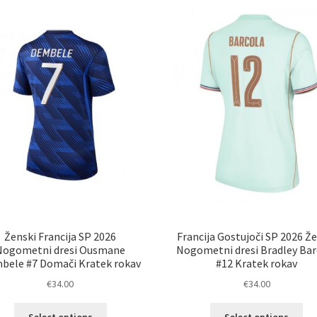
Ženski Francija SP 2026
Francija Gostujoči SP 2026 Ž
Nogometni dresi Ousmane
Nogometni dresi Bradley Bar
bele #7 Domači Kratek rokav
#12 Kratek rokav
€
34.00
€
34.00
Ta
Ta
Select options
Select options