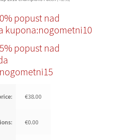
10% popust nad
a kupona:nogometni10
15% popust nad
da
nogometni15
rice:
€38.00
ions:
€0.00