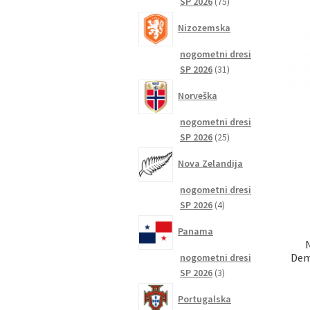
75
SP 2026
75
izdelkov
Nizozemska
nogometni dresi
31
SP 2026
31
izdelkov
Norveška
nogometni dresi
25
SP 2026
25
izdelkov
Nova Zelandija
nogometni dresi
4
SP 2026
4
izdelki
Panama
Dem
nogometni dresi
3
SP 2026
3
izdelki
Portugalska