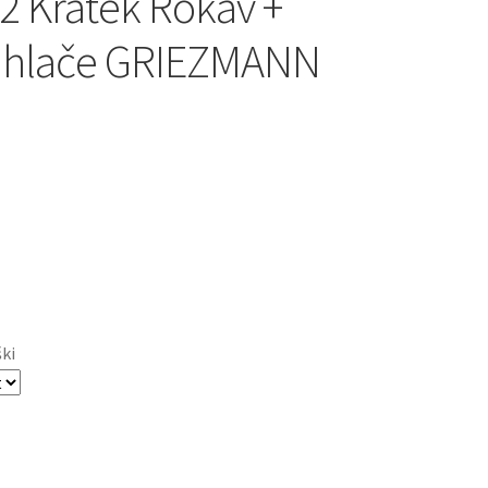
2 Kratek Rokav +
e hlače GRIEZMANN
ški