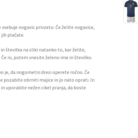
l
es
di
e
t
t
 vsebuje nogavic privzeto. Če želite nogavice,
jih plačate.
n številka na sliki natanko to, kar želite,
 Če ni, potem vnesite želeno ime in številko.
ivo je, da nogometni dresi operete ročno. Če
ne pozabite obrniti majice in jo nato oprati. In
 in uporabite nežen cikel pranja, da boste