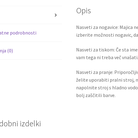
o
er
7
Opis
količina
o
s
k
Nasveti za nogavice: Majica ne
atne podrobnosti
izberite možnosti nogavic, da 
Nasveti za tiskom: Če sta ime i
ja (0)
vam tega ni treba več vnašati.
Nasveti za pranje: Priporočlj
želite uporabiti pralni stroj, 
napolnite stroj s hladno vodo
bolj zaščitili barve.
dobni izdelki