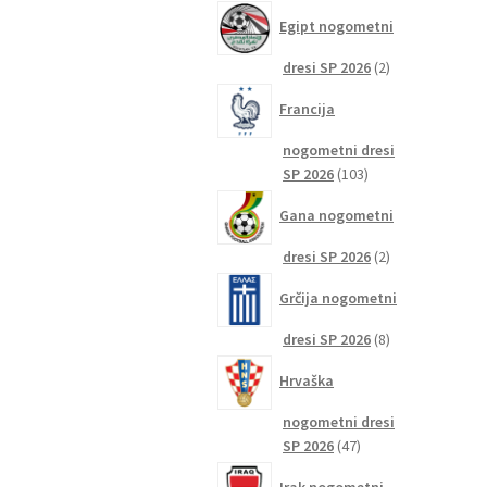
izdelkov
Egipt nogometni
2
dresi SP 2026
2
izdelka
Francija
nogometni dresi
103
SP 2026
103
izdelki
Gana nogometni
2
dresi SP 2026
2
izdelka
Grčija nogometni
8
dresi SP 2026
8
izdelkov
Hrvaška
nogometni dresi
47
SP 2026
47
izdelkov