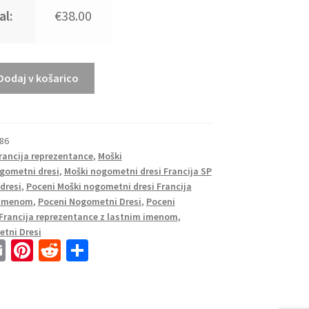
al:
€38.00
Dodaj v košarico
686
Francija reprezentance
,
Moški
gometni dresi
,
Moški nogometni dresi Francija SP
dresi
,
Poceni Moški nogometni dresi Francija
m imenom
,
Poceni Nogometni Dresi
,
Poceni
Francija reprezentance z lastnim imenom
,
tni Dresi
E
Pi
R
S
m
nt
e
h
ai
er
d
ar