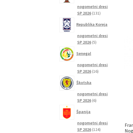
nogometni dresi
131
SP 2026
131
izdelkov
Republika Koreja
nogometni dresi
5
SP 2026
5
izdelkov
Senegal
nogometni dresi
16
SP 2026
16
izdelkov
Škotska
nogometni dresi
6
SP 2026
6
izdelkov
Španija
nogometni dresi
Fran
124
SP 2026
124
Nog