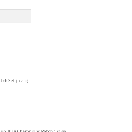
atch Set
(
+
€
2.98
)
 Cup 2018 Champions Patch
(
+
€
2.95
)