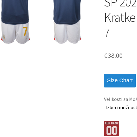
SP 202
Kratk
7
€
38.00
Size Chart
Velikosti za Mo