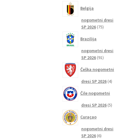
izdelkov
Belgija
nogometni dresi
75
SP 2026
75
izdelkov
Brazilija
nogometni dresi
91
SP 2026
91
izdelkov
Češka nogometni
4
dresi SP 2026
4
izdelki
Čile nogometni
5
dresi SP 2026
5
izdelkov
Curaçao
nogometni dresi
6
SP 2026
6