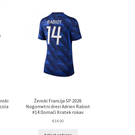
enski
Ženski Francija SP 2026
cola
Nogometni dresi Adrien Rabiot
#14 Domači Kratek rokav
€
34.00
Ta
Select options