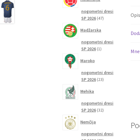
nogometni dresi
Opi
47
SP 2026
47
izdelkov
Madžarska
Dod
nogometni dresi
1
SP 2026
1
Mnen
izdelek
Maroko
nogometni dresi
23
SP 2026
23
izdelkov
Mehika
nogometni dresi
32
SP 2026
32
izdelkov
Nemčija
Po
nogometni dresi