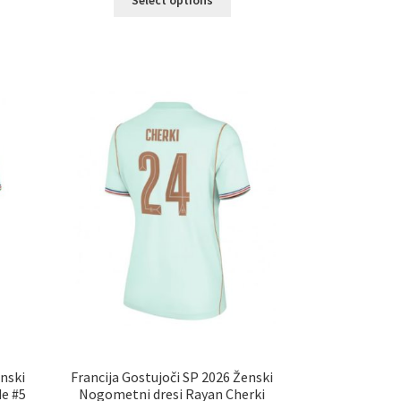
elek
izdelek
a
ima
č
več
ičic.
različic.
nosti
Možnosti
ko
lahko
erete
izberete
na
ani
strani
elka
izdelka
enski
Francija Gostujoči SP 2026 Ženski
e #5
Nogometni dresi Rayan Cherki