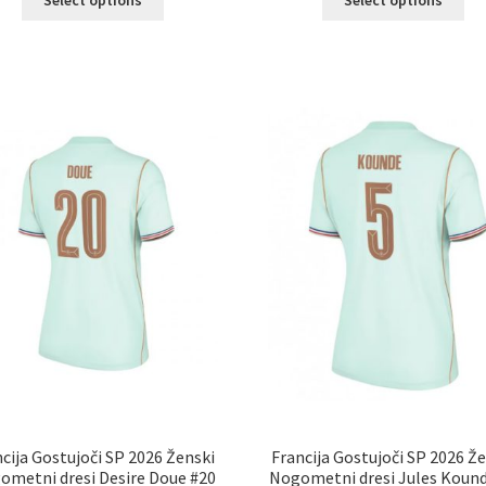
izdelek
izd
ima
im
več
ve
različic.
razl
Možnosti
Mož
lahko
lah
izberete
izb
na
na
strani
str
izdelka
izd
cija Gostujoči SP 2026 Ženski
Francija Gostujoči SP 2026 Ž
ometni dresi Desire Doue #20
Nogometni dresi Jules Kound