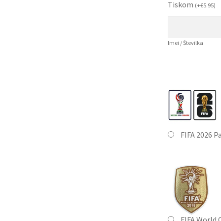
Tiskom
(
+
€
5.95
)
Imei / Številka
FIFA 2026 P
FIFA World