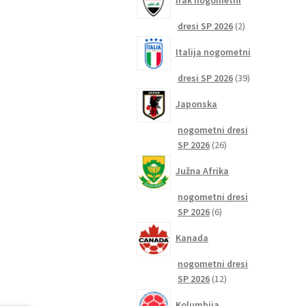
Irak nogometni
2
dresi SP 2026
2
izdelka
Italija nogometni
39
dresi SP 2026
39
izdelkov
Japonska
nogometni dresi
26
SP 2026
26
izdelkov
Južna Afrika
nogometni dresi
6
SP 2026
6
izdelkov
Kanada
nogometni dresi
12
SP 2026
12
izdelkov
Kolumbija