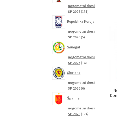
nogometni dresi
131
SP 2026
131
izdelkov
Republika Koreja
nogometni dresi
5
SP 2026
5
izdelkov
Senegal
nogometni dresi
16
SP 2026
16
izdelkov
Škotska
nogometni dresi
6
SP 2026
6
N
izdelkov
Dom
Španija
nogometni dresi
124
SP 2026
124