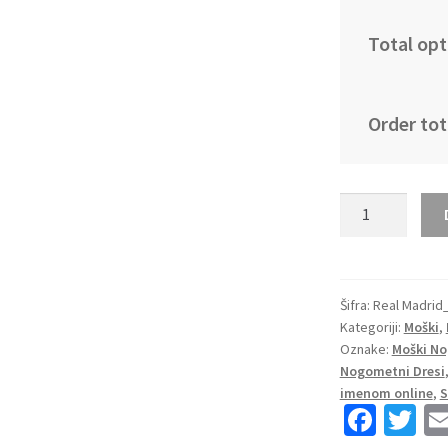
Total opt
Order tot
Moški
Nogometni
dresi
kompleti
Real
Šifra:
Real Madrid
Kategoriji:
Moški
,
Madrid
Oznake:
Moški No
Gostujoči
Nogometni Dresi
2023
imenom online
,
S
CASIMIRO
Fa
T
14