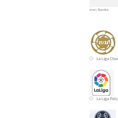
Imei / Številka
La Liga Cha
La Liga Pat