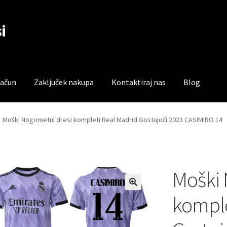
i
račun
Zaključek nakupa
Kontaktiraj nas
Blog
čun
Trgovina
Zaključek nakupa
Moški Nogometni dresi kompleti Real Madrid Gostujoči 2023 CASIMIRO 14
Moški 
komple