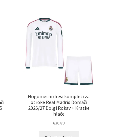
i
Nogometni dresi kompleti za
či
otroke Real Madrid Domači
5
2026/27 Dolgi Rokav + Kratke
hlače
€
36.89
Ta
elek