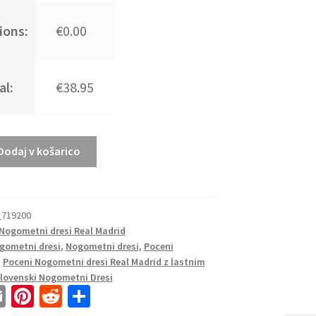
ions:
€0.00
al:
€38.95
Dodaj v košarico
_719200
Nogometni dresi Real Madrid
gometni dresi
,
Nogometni dresi
,
Poceni
,
Poceni Nogometni dresi Real Madrid z lastnim
lovenski Nogometni Dresi
E
Pi
R
S