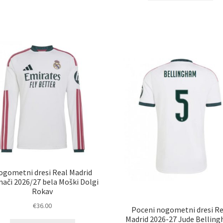
im
več
ve
različic.
razl
Možnosti
Mož
lahko
lah
izberete
izb
na
na
strani
str
izdelka
izd
ogometni dresi Real Madrid
ači 2026/27 bela Moški Dolgi
Rokav
€
36.00
Poceni nogometni dresi Re
Madrid 2026-27 Jude Bellin