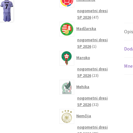
nogometni dresi
47
SP 2026
47
izdelkov
Madžarska
Opi
nogometni dresi
1
SP 2026
1
Dod
izdelek
Maroko
Mnen
nogometni dresi
23
SP 2026
23
izdelkov
Mehika
nogometni dresi
32
SP 2026
32
izdelkov
Nemčija
nogometni dresi