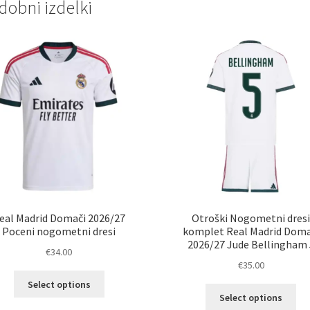
dobni izdelki
eal Madrid Domači 2026/27
Otroški Nogometni dres
Poceni nogometni dresi
komplet Real Madrid Doma
2026/27 Jude Bellingham 
€
34.00
€
35.00
Ta
Select options
Ta
izdelek
Select options
izd
ima