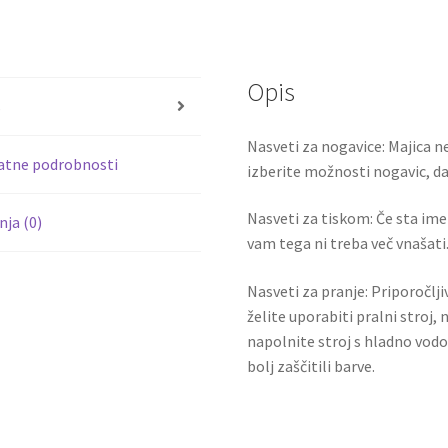
ce
wi
količina
b
tt
o
er
Opis
o
s
k
Nasveti za nogavice: Majica ne
atne podrobnosti
izberite možnosti nogavic, da 
Nasveti za tiskom: Če sta ime i
ja (0)
vam tega ni treba več vnašati.
Nasveti za pranje: Priporočlj
želite uporabiti pralni stroj, 
napolnite stroj s hladno vodo
bolj zaščitili barve.