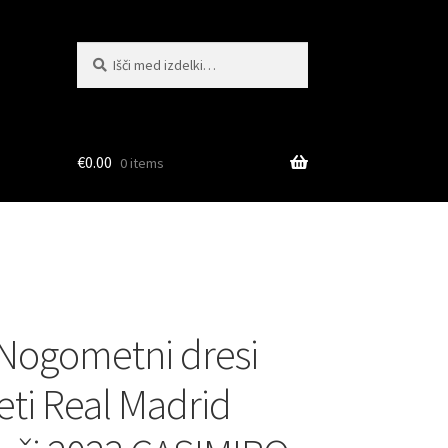
Išči:
Iskanje
€
0.00
0 items
Nogometni dresi
ti Real Madrid