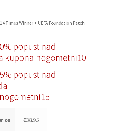
14 Times Winner + UEFA Foundation Patch
10% popust nad
a kupona:nogometni10
15% popust nad
da
nogometni15
rice:
€38.95