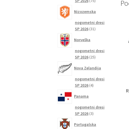
75
SP 2026
75
Po
izdelkov
Nizozemska
nogometni dresi
31
SP 2026
31
izdelkov
Norveška
nogometni dresi
25
SP 2026
25
izdelkov
Nova Zelandija
nogometni dresi
4
SP 2026
4
R
izdelki
Panama
nogometni dresi
3
SP 2026
3
izdelki
Portugalska