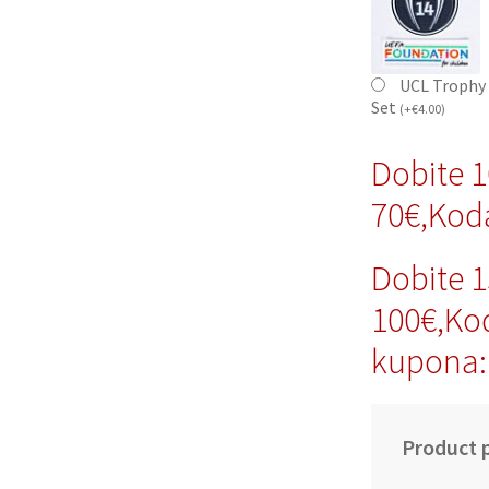
UCL Trophy 
Set
(
+
€
4.00
)
Dobite 
70€,Kod
Dobite 
100€,Ko
kupona:
Product p