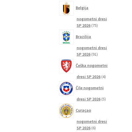
izdelkov
Belgija
nogometni dresi
75
SP 2026
75
izdelkov
Brazilija
nogometni dresi
91
SP 2026
91
izdelkov
Češka nogometni
4
dresi SP 2026
4
izdelki
Čile nogometni
5
dresi SP 2026
5
izdelkov
Curaçao
nogometni dresi
6
SP 2026
6