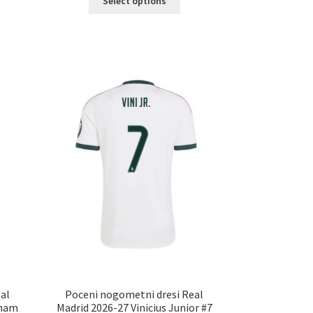
Select options
izdelek
a
ima
č
več
ičic.
različic.
nosti
Možnosti
ko
lahko
erete
izberete
na
ani
strani
elka
izdelka
al
Poceni nogometni dresi Real
gham
Madrid 2026-27 Vinicius Junior #7