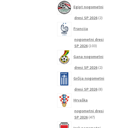
izdelkov
Egipt nogometni
2
dresi SP 2026
2
izdelka
Francija
nogometni dresi
103
SP 2026
103
izdelki
Gana nogometni
2
dresi SP 2026
2
izdelka
Grčija nogometni
8
dresi SP 2026
8
izdelkov
Hrvaška
nogometni dresi
47
SP 2026
47
izdelkov