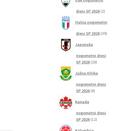
Irak nogometni
2
dresi SP 2026
2
izdelka
Italija nogometni
39
dresi SP 2026
39
izdelkov
Japonska
nogometni dresi
26
SP 2026
26
izdelkov
Južna Afrika
nogometni dresi
6
SP 2026
6
izdelkov
Kanada
nogometni dresi
12
SP 2026
12
izdelkov
Kolumbija