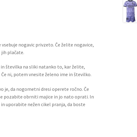
m
nt
e
h
ai
er
d
ar
l
es
di
e
t
t
 vsebuje nogavic privzeto. Če želite nogavice,
jih plačate.
n številka na sliki natanko to, kar želite,
 Če ni, potem vnesite želeno ime in številko.
ivo je, da nogometni dresi operete ročno. Če
ne pozabite obrniti majice in jo nato oprati. In
 in uporabite nežen cikel pranja, da boste