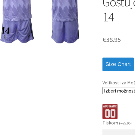
Gostuj
14
€
38.95
Size Chart
Velikosti za Mo
Tiskom
(
+
€
5.95
)