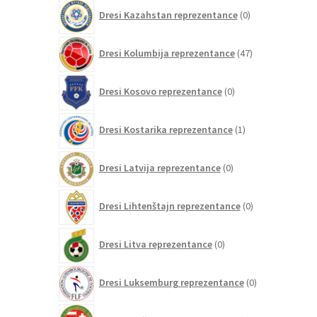
0
Dresi Kazahstan reprezentance
0
izdelkov
47
Dresi Kolumbija reprezentance
47
izdelkov
0
Dresi Kosovo reprezentance
0
izdelkov
1
Dresi Kostarika reprezentance
1
izdelek
0
Dresi Latvija reprezentance
0
izdelkov
0
Dresi Lihtenštajn reprezentance
0
izdelkov
0
Dresi Litva reprezentance
0
izdelkov
0
Dresi Luksemburg reprezentance
0
izdelkov
1