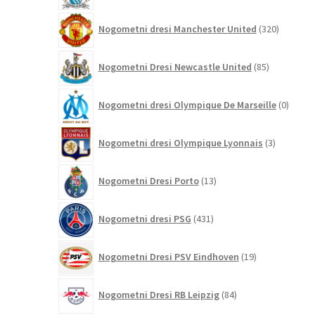
320
Nogometni dresi Manchester United
320
izdelkov
85
Nogometni Dresi Newcastle United
85
izdelkov
0
Nogometni dresi Olympique De Marseille
0
izdelk
3
Nogometni dresi Olympique Lyonnais
3
izdelki
13
Nogometni Dresi Porto
13
izdelkov
431
Nogometni dresi PSG
431
izdelkov
19
Nogometni Dresi PSV Eindhoven
19
izdelkov
84
Nogometni Dresi RB Leipzig
84
izdelkov