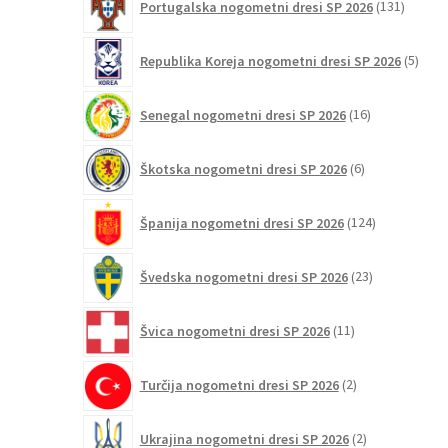
Portugalska nogometni dresi SP 2026
131
izdelko
5
Republika Koreja nogometni dresi SP 2026
5
izdel
16
Senegal nogometni dresi SP 2026
16
izdelkov
6
Škotska nogometni dresi SP 2026
6
izdelkov
124
Španija nogometni dresi SP 2026
124
izdelkov
23
Švedska nogometni dresi SP 2026
23
izdelkov
11
Švica nogometni dresi SP 2026
11
izdelkov
2
Turčija nogometni dresi SP 2026
2
izdelka
2
Ukrajina nogometni dresi SP 2026
2
izdelka