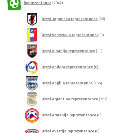
Reprezentance
2042
izdelkov
26
Dresi Japonska reprezentance
26
izdelkov
3
Dresi Venezuela reprezentance
3
izdelki
11
Dresi Albanija reprezentance
11
izdelkov
0
Dresi Andora reprezentance
0
izdelkov
155
Dresi Anglija reprezentance
155
izdelkov
297
Dresi Argentina reprezentance
297
izdelkov
0
Dresi Armenija reprezentance
0
izdelkov
6
Dresi Avstrija reprezentance
6