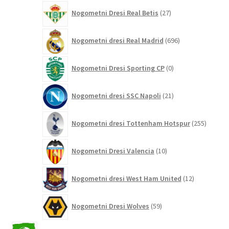
27
Nogometni Dresi Real Betis
27
izdelkov
696
Nogometni dresi Real Madrid
696
izdelkov
0
Nogometni Dresi Sporting CP
0
izdelkov
21
Nogometni dresi SSC Napoli
21
izdelkov
255
Nogometni dresi Tottenham Hotspur
255
izdelko
10
Nogometni Dresi Valencia
10
izdelkov
12
Nogometni dresi West Ham United
12
izdelkov
59
Nogometni Dresi Wolves
59
izdelkov
2042