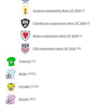
3
Urugvaj nogometni dresi SP 2026
3
izdelki
1
Uzbekistan nogometni dresi SP 2026
1
izdelek
3
Wales nogometni dresi SP 2026
3
izdelki
38
ZDA nogometni dresi SP 2026
38
izdelkov
13
Trening
13
izdelkov
3881
Moški
3881
izdelkov
3320
Otroški
3320
izdelkov
497
Ženski
497
izdelkov