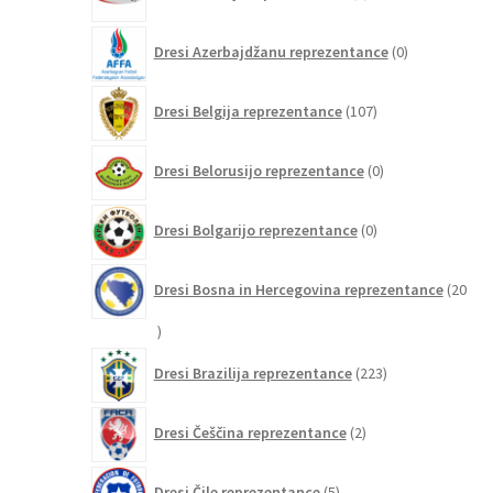
izdelkov
0
Dresi Azerbajdžanu reprezentance
0
izdelkov
107
Dresi Belgija reprezentance
107
izdelkov
0
Dresi Belorusijo reprezentance
0
izdelkov
0
Dresi Bolgarijo reprezentance
0
izdelkov
Dresi Bosna in Hercegovina reprezentance
20
20
izdelkov
223
Dresi Brazilija reprezentance
223
izdelkov
2
Dresi Češčina reprezentance
2
izdelka
5
Dresi Čile reprezentance
5