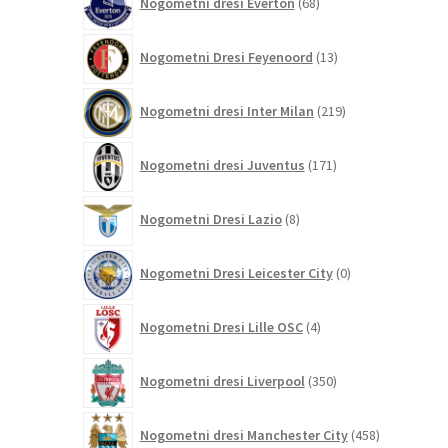
Nogometni dresi Everton
68
izdelkov
13
Nogometni Dresi Feyenoord
13
izdelkov
219
Nogometni dresi Inter Milan
219
izdelkov
171
Nogometni dresi Juventus
171
izdelkov
8
Nogometni Dresi Lazio
8
izdelkov
0
Nogometni Dresi Leicester City
0
izdelkov
4
Nogometni Dresi Lille OSC
4
izdelki
350
Nogometni dresi Liverpool
350
izdelkov
458
Nogometni dresi Manchester City
458
izdelkov