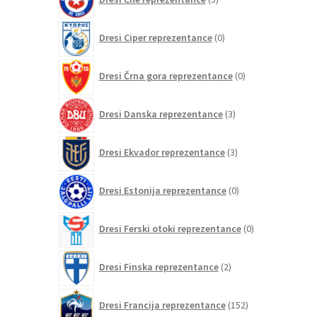
izdelkov
0
Dresi Ciper reprezentance
0
izdelkov
0
Dresi Črna gora reprezentance
0
izdelkov
3
Dresi Danska reprezentance
3
izdelki
3
Dresi Ekvador reprezentance
3
izdelki
0
Dresi Estonija reprezentance
0
izdelkov
0
Dresi Ferski otoki reprezentance
0
izdelkov
2
Dresi Finska reprezentance
2
izdelka
152
Dresi Francija reprezentance
152
izdelkov