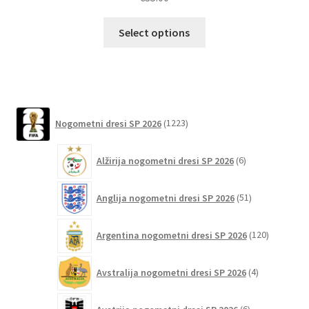
Ta
Select options
izdelek
ima
več
različic.
Možnosti
1223
Nogometni dresi SP 2026
1223
lahko
izdelkov
izberete
6
Alžirija nogometni dresi SP 2026
6
na
izdelkov
strani
51
izdelka
Anglija nogometni dresi SP 2026
51
izdelkov
120
Argentina nogometni dresi SP 2026
120
izdelkov
4
Avstralija nogometni dresi SP 2026
4
izdelki
6