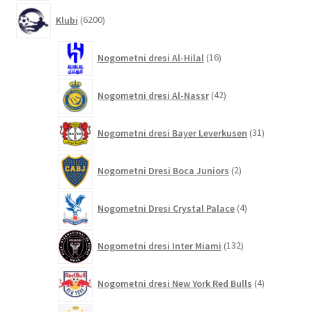
6200
Klubi
6200
izdelkov
16
Nogometni dresi Al-Hilal
16
izdelkov
42
Nogometni dresi Al-Nassr
42
izdelkov
31
Nogometni dresi Bayer Leverkusen
31
izdelkov
2
Nogometni Dresi Boca Juniors
2
izdelka
4
Nogometni Dresi Crystal Palace
4
izdelki
132
Nogometni dresi Inter Miami
132
izdelkov
4
Nogometni dresi New York Red Bulls
4
izdelki
9