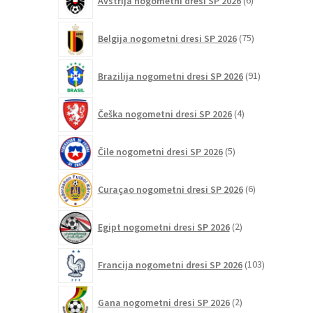
Avstrija nogometni dresi SP 2026
6
izdelkov
75
Belgija nogometni dresi SP 2026
75
izdelkov
91
Brazilija nogometni dresi SP 2026
91
izdelkov
4
Češka nogometni dresi SP 2026
4
izdelki
5
Čile nogometni dresi SP 2026
5
izdelkov
6
Curaçao nogometni dresi SP 2026
6
izdelkov
2
Egipt nogometni dresi SP 2026
2
izdelka
103
Francija nogometni dresi SP 2026
103
izdelki
2
Gana nogometni dresi SP 2026
2
izdelka