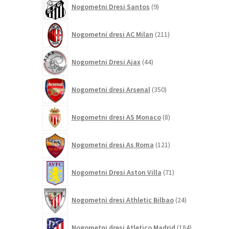
Nogometni Dresi Santos
9
izdelkov
211
Nogometni dresi AC Milan
211
izdelkov
44
Nogometni Dresi Ajax
44
izdelkov
350
Nogometni dresi Arsenal
350
izdelkov
8
Nogometni dresi AS Monaco
8
izdelkov
121
Nogometni dresi As Roma
121
izdelkov
71
Nogometni Dresi Aston Villa
71
izdelkov
24
Nogometni dresi Athletic Bilbao
24
izdelkov
184
Nogometni dresi Atletico Madrid
184