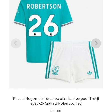
Ot
Poceni Nogometni dresi za otroke Liverpool Tretji
2025-26 Andrew Robertson 26
€
35.00