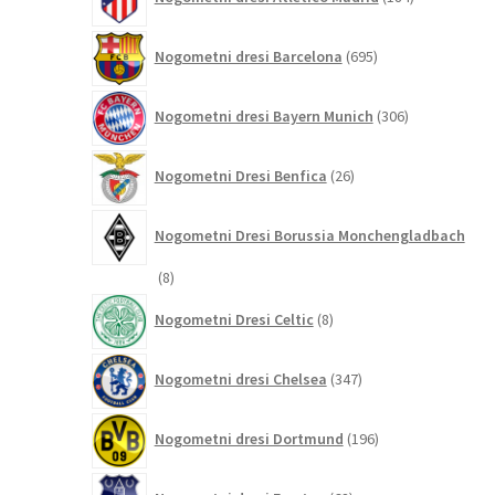
izdelkov
695
Nogometni dresi Barcelona
695
izdelkov
306
Nogometni dresi Bayern Munich
306
izdelkov
26
Nogometni Dresi Benfica
26
izdelkov
Nogometni Dresi Borussia Monchengladbach
8
8
izdelkov
8
Nogometni Dresi Celtic
8
izdelkov
347
Nogometni dresi Chelsea
347
izdelkov
196
Nogometni dresi Dortmund
196
izdelkov
68