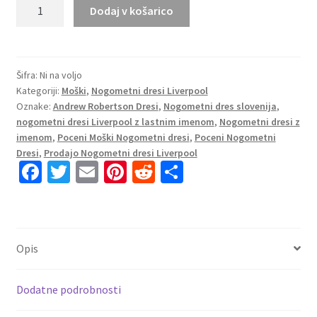
Moški
Dodaj v košarico
Nogometni
dresi
Liverpool
Gostujoči
Šifra:
Ni na voljo
Kategoriji:
Moški
,
Nogometni dresi Liverpool
2025-
Oznake:
Andrew Robertson Dresi
,
Nogometni dres slovenija
,
26
nogometni dresi Liverpool z lastnim imenom
,
Nogometni dresi z
Andrew
imenom
,
Poceni Moški Nogometni dresi
,
Poceni Nogometni
Robertson
Dresi
,
Prodajo Nogometni dresi Liverpool
26
Fa
T
E
Pi
R
S
količina
ce
wi
m
nt
e
h
b
tt
ai
er
d
ar
o
er
l
es
di
e
Opis
o
t
t
k
Dodatne podrobnosti