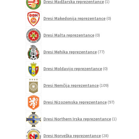
Dresi Madžarska reprezentance
1
izdelek
0
Dresi Makedonija reprezentance
0
izdelkov
0
Dresi Malta reprezentance
0
izdelkov
77
Dresi Mehika reprezentance
77
izdelkov
0
Dresi Moldavijo reprezentance
0
izdelkov
109
Dresi Nemčija reprezentance
109
izdelkov
97
Dresi Nizozemska reprezentance
97
izdelkov
1
Dresi Northern Irska reprezentance
1
izdelek
28
Dresi Norveška reprezentance
28
izdelkov