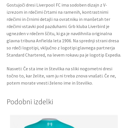
Gostujoči dresi Liverpool FC ima sodoben dizajn z V-
izrezom in rdečimi črtami na ramenih, kontrastnimi
rdečimi in črnimi detajli na ovratniku in manšetah ter
rdečimi vstavki pod pazduhami. Grb kluba Liverbird je
ugnezden v rdečem ščitu, ki ga je navdihnila originalna
glavna tribuna Anfielda leta 1906. Na sprednji strani dresa
so rdeči logotipi, vključno z logotipi glavnega partnerja
Standard Chartered, na levem rokavu pa je logotip Expedia.
Nasveti: Če sta ime in številka na sliki nogometni dresi
točno to, kar želite, vam ju ni treba znova vnašati. Če ne,
potem morate vnesti želeno ime in številko.
Podobni izdelki