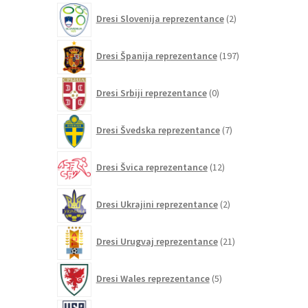
2
Dresi Slovenija reprezentance
2
izdelka
197
Dresi Španija reprezentance
197
izdelkov
0
Dresi Srbiji reprezentance
0
izdelkov
7
Dresi Švedska reprezentance
7
izdelkov
12
Dresi Švica reprezentance
12
izdelkov
2
Dresi Ukrajini reprezentance
2
izdelka
21
Dresi Urugvaj reprezentance
21
izdelkov
5
Dresi Wales reprezentance
5
izdelkov
26