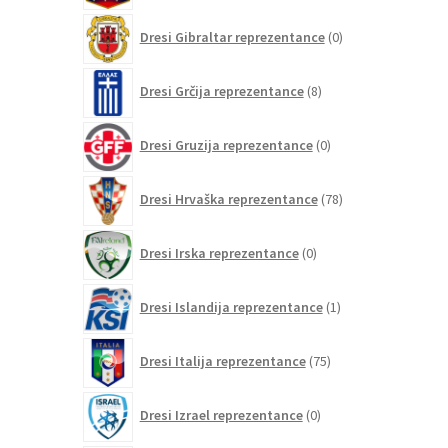
0
Dresi Gibraltar reprezentance
0
izdelkov
8
Dresi Grčija reprezentance
8
izdelkov
0
Dresi Gruzija reprezentance
0
izdelkov
78
Dresi Hrvaška reprezentance
78
izdelkov
0
Dresi Irska reprezentance
0
izdelkov
1
Dresi Islandija reprezentance
1
izdelek
75
Dresi Italija reprezentance
75
izdelkov
0
Dresi Izrael reprezentance
0
izdelkov