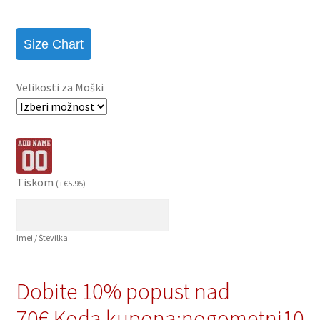
Size Chart
Velikosti za Moški
Tiskom
(
+
€
5.95
)
Imei / Številka
Dobite 10% popust nad
70€,Koda kupona:nogometni10