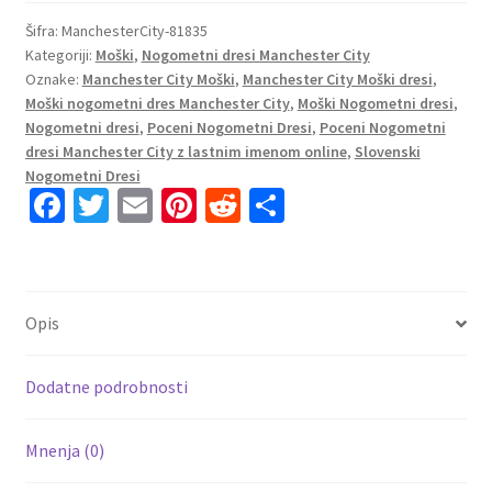
Manchester
City
Šifra:
ManchesterCity-81835
Kategoriji:
Moški
,
Nogometni dresi Manchester City
Gostujoči
Oznake:
Manchester City Moški
,
Manchester City Moški dresi
,
2023
Moški nogometni dres Manchester City
,
Moški Nogometni dresi
,
Kratek
Nogometni dresi
,
Poceni Nogometni Dresi
,
Poceni Nogometni
Rokav
dresi Manchester City z lastnim imenom online
,
Slovenski
+
Nogometni Dresi
Kratke
Fa
T
E
Pi
R
S
hlače
ce
wi
m
nt
e
h
FERNANDINHO
b
tt
ai
er
d
ar
25
o
er
l
es
di
e
količina
Opis
o
t
t
k
Dodatne podrobnosti
Mnenja (0)