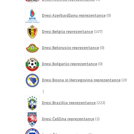
izdelkov
0
Dresi Azerbajdžanu reprezentance
0
izdelkov
107
Dresi Belgija reprezentance
107
izdelkov
0
Dresi Belorusijo reprezentance
0
izdelkov
0
Dresi Bolgarijo reprezentance
0
izdelkov
Dresi Bosna in Hercegovina reprezentance
20
20
izdelkov
223
Dresi Brazilija reprezentance
223
izdelkov
2
Dresi Češčina reprezentance
2
izdelka
5