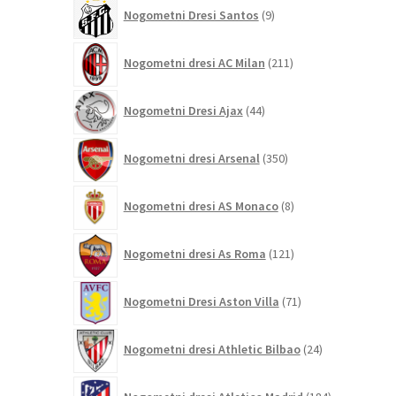
9
Nogometni Dresi Santos
9
izdelkov
211
Nogometni dresi AC Milan
211
izdelkov
44
Nogometni Dresi Ajax
44
izdelkov
350
Nogometni dresi Arsenal
350
izdelkov
8
Nogometni dresi AS Monaco
8
izdelkov
121
Nogometni dresi As Roma
121
izdelkov
71
Nogometni Dresi Aston Villa
71
izdelkov
24
Nogometni dresi Athletic Bilbao
24
izdelkov
184