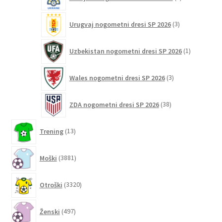
izdelka
3
Urugvaj nogometni dresi SP 2026
3
izdelki
1
Uzbekistan nogometni dresi SP 2026
1
izdelek
3
Wales nogometni dresi SP 2026
3
izdelki
38
ZDA nogometni dresi SP 2026
38
izdelkov
13
Trening
13
izdelkov
3881
Moški
3881
izdelkov
3320
Otroški
3320
izdelkov
497
Ženski
497
izdelkov