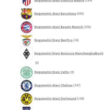
Nogometni dresi Atletico Madrid
184
izdelkov
695
Nogometni dresi Barcelona
695
izdelkov
306
Nogometni dresi Bayern Munich
306
izdelkov
26
Nogometni Dresi Benfica
26
izdelkov
Nogometni Dresi Borussia Monchengladbach
8
8
izdelkov
8
Nogometni Dresi Celtic
8
izdelkov
347
Nogometni dresi Chelsea
347
izdelkov
196
Nogometni dresi Dortmund
196
izdelkov
68