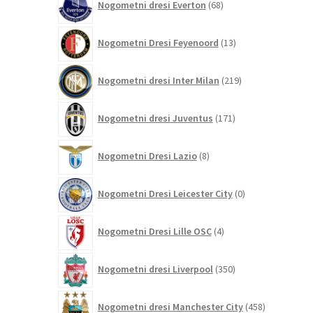
Nogometni dresi Everton
68
izdelkov
13
Nogometni Dresi Feyenoord
13
izdelkov
219
Nogometni dresi Inter Milan
219
izdelkov
171
Nogometni dresi Juventus
171
izdelkov
8
Nogometni Dresi Lazio
8
izdelkov
0
Nogometni Dresi Leicester City
0
izdelkov
4
Nogometni Dresi Lille OSC
4
izdelki
350
Nogometni dresi Liverpool
350
izdelkov
458
Nogometni dresi Manchester City
458
izdelkov