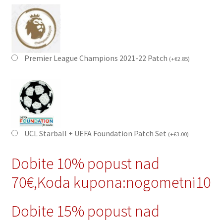
Premier League Champions 2021-22 Patch
(
+
€
2.85
)
UCL Starball + UEFA Foundation Patch Set
(
+
€
3.00
)
Dobite 10% popust nad
70€,Koda kupona:nogometni10
Dobite 15% popust nad