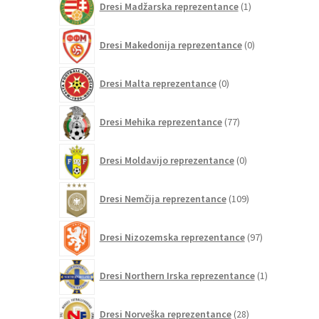
Dresi Madžarska reprezentance
1
izdelek
0
Dresi Makedonija reprezentance
0
izdelkov
0
Dresi Malta reprezentance
0
izdelkov
77
Dresi Mehika reprezentance
77
izdelkov
0
Dresi Moldavijo reprezentance
0
izdelkov
109
Dresi Nemčija reprezentance
109
izdelkov
97
Dresi Nizozemska reprezentance
97
izdelkov
1
Dresi Northern Irska reprezentance
1
izdelek
28
Dresi Norveška reprezentance
28