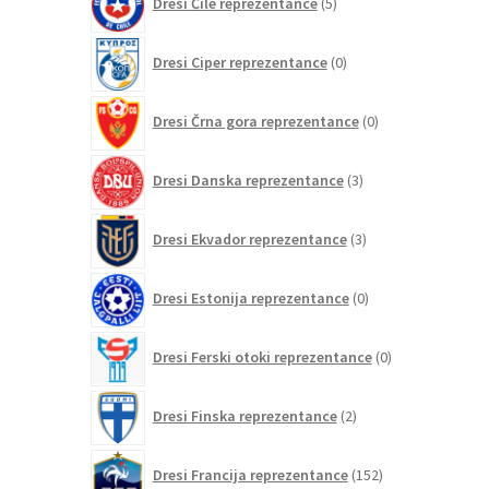
Dresi Čile reprezentance
5
izdelkov
0
Dresi Ciper reprezentance
0
izdelkov
0
Dresi Črna gora reprezentance
0
izdelkov
3
Dresi Danska reprezentance
3
izdelki
3
Dresi Ekvador reprezentance
3
izdelki
0
Dresi Estonija reprezentance
0
izdelkov
0
Dresi Ferski otoki reprezentance
0
izdelkov
2
Dresi Finska reprezentance
2
izdelka
152
Dresi Francija reprezentance
152
izdelkov