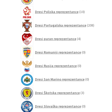
izdelkov
10
Dresi Poljska reprezentance
10
izdelkov
208
Dresi Portugalska reprezentance
208
izdelkov
4
Dresi puran reprezentance
4
izdelki
0
Dresi Romuniji reprezentance
0
izdelkov
0
Dresi Rusija reprezentance
0
izdelkov
0
Dresi San Marino reprezentance
0
izdelkov
3
Dresi Škotska reprezentance
3
izdelki
0
Dresi Slovaška reprezentance
0
izdelkov