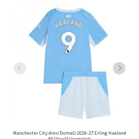
Manchester City dresi Domači 2026-27 Erling Haaland
Ma
#9 Otroški kompleti