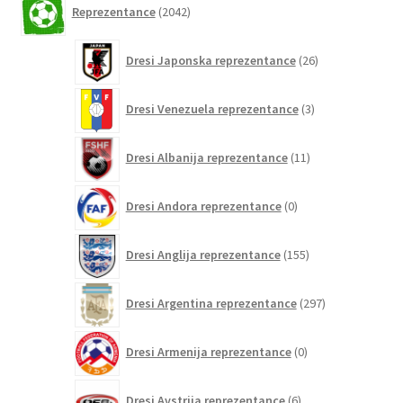
Reprezentance
2042
izdelkov
26
Dresi Japonska reprezentance
26
izdelkov
3
Dresi Venezuela reprezentance
3
izdelki
11
Dresi Albanija reprezentance
11
izdelkov
0
Dresi Andora reprezentance
0
izdelkov
155
Dresi Anglija reprezentance
155
izdelkov
297
Dresi Argentina reprezentance
297
izdelkov
0
Dresi Armenija reprezentance
0
izdelkov
6
Dresi Avstrija reprezentance
6