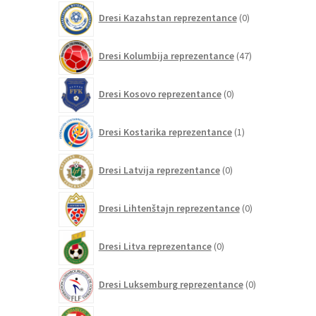
0
Dresi Kazahstan reprezentance
0
izdelkov
47
Dresi Kolumbija reprezentance
47
izdelkov
0
Dresi Kosovo reprezentance
0
izdelkov
1
Dresi Kostarika reprezentance
1
izdelek
0
Dresi Latvija reprezentance
0
izdelkov
0
Dresi Lihtenštajn reprezentance
0
izdelkov
0
Dresi Litva reprezentance
0
izdelkov
0
Dresi Luksemburg reprezentance
0
izdelkov
1