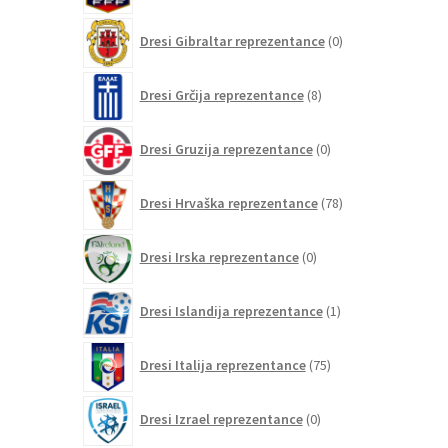
0
Dresi Gibraltar reprezentance
0
izdelkov
8
Dresi Grčija reprezentance
8
izdelkov
0
Dresi Gruzija reprezentance
0
izdelkov
78
Dresi Hrvaška reprezentance
78
izdelkov
0
Dresi Irska reprezentance
0
izdelkov
1
Dresi Islandija reprezentance
1
izdelek
75
Dresi Italija reprezentance
75
izdelkov
0
Dresi Izrael reprezentance
0
izdelkov