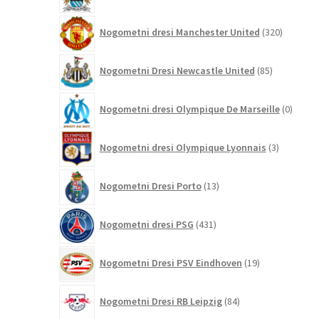
320
Nogometni dresi Manchester United
320
izdelkov
85
Nogometni Dresi Newcastle United
85
izdelkov
0
Nogometni dresi Olympique De Marseille
0
izdelk
3
Nogometni dresi Olympique Lyonnais
3
izdelki
13
Nogometni Dresi Porto
13
izdelkov
431
Nogometni dresi PSG
431
izdelkov
19
Nogometni Dresi PSV Eindhoven
19
izdelkov
84
Nogometni Dresi RB Leipzig
84
izdelkov