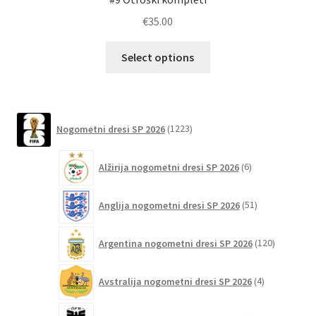
€
35.00
Ta
Select options
izdelek
ima
več
različic.
1223
Nogometni dresi SP 2026
1223
izdelkov
Možnosti
lahko
6
Alžirija nogometni dresi SP 2026
6
izberete
izdelkov
na
51
Anglija nogometni dresi SP 2026
51
strani
izdelkov
izdelka
120
Argentina nogometni dresi SP 2026
120
izdelkov
4
Avstralija nogometni dresi SP 2026
4
izdelki
6