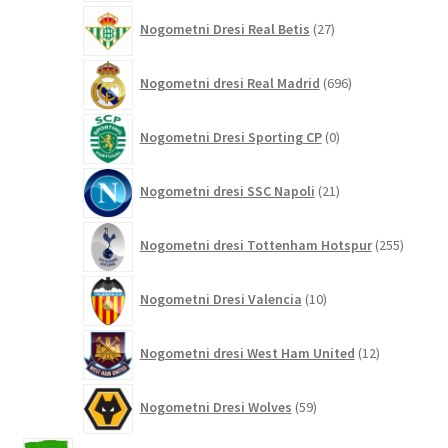
27
Nogometni Dresi Real Betis
27
izdelkov
696
Nogometni dresi Real Madrid
696
izdelkov
0
Nogometni Dresi Sporting CP
0
izdelkov
21
Nogometni dresi SSC Napoli
21
izdelkov
255
Nogometni dresi Tottenham Hotspur
255
izdelko
10
Nogometni Dresi Valencia
10
izdelkov
12
Nogometni dresi West Ham United
12
izdelkov
59
Nogometni Dresi Wolves
59
izdelkov
2042