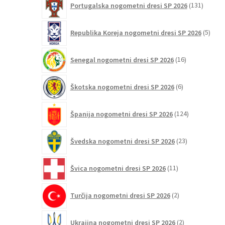
Portugalska nogometni dresi SP 2026
131
izdelko
5
Republika Koreja nogometni dresi SP 2026
5
izdel
16
Senegal nogometni dresi SP 2026
16
izdelkov
6
Škotska nogometni dresi SP 2026
6
izdelkov
124
Španija nogometni dresi SP 2026
124
izdelkov
23
Švedska nogometni dresi SP 2026
23
izdelkov
11
Švica nogometni dresi SP 2026
11
izdelkov
2
Turčija nogometni dresi SP 2026
2
izdelka
2
Ukrajina nogometni dresi SP 2026
2