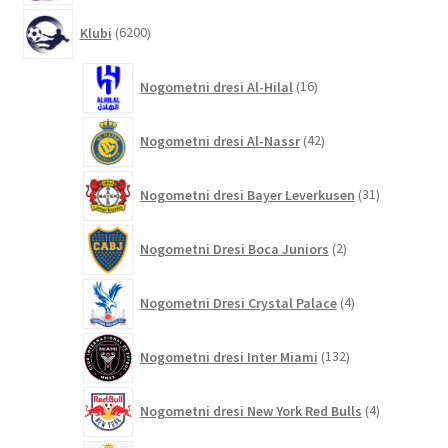
6200
Klubi
6200
izdelkov
16
Nogometni dresi Al-Hilal
16
izdelkov
42
Nogometni dresi Al-Nassr
42
izdelkov
31
Nogometni dresi Bayer Leverkusen
31
izdelkov
2
Nogometni Dresi Boca Juniors
2
izdelka
4
Nogometni Dresi Crystal Palace
4
izdelki
132
Nogometni dresi Inter Miami
132
izdelkov
4
Nogometni dresi New York Red Bulls
4
izdelki