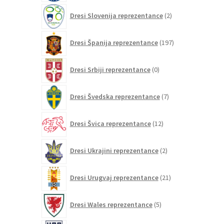
2
Dresi Slovenija reprezentance
2
izdelka
197
Dresi Španija reprezentance
197
izdelkov
0
Dresi Srbiji reprezentance
0
izdelkov
7
Dresi Švedska reprezentance
7
izdelkov
12
Dresi Švica reprezentance
12
izdelkov
2
Dresi Ukrajini reprezentance
2
izdelka
21
Dresi Urugvaj reprezentance
21
izdelkov
5
Dresi Wales reprezentance
5
izdelkov