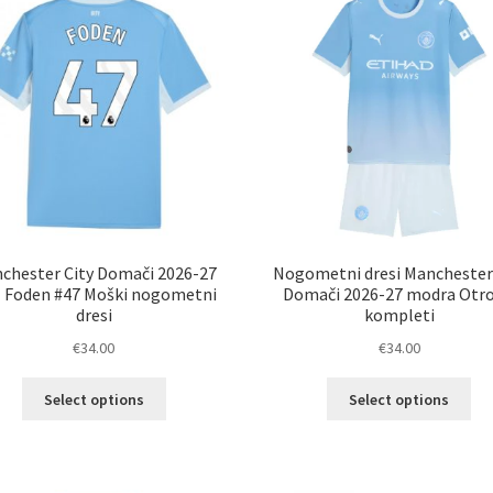
Možnosti
Mož
lahko
lah
izberete
izb
na
na
strani
str
izdelka
izd
chester City Domači 2026-27
Nogometni dresi Manchester
l Foden #47 Moški nogometni
Domači 2026-27 modra Otro
dresi
kompleti
€
34.00
€
34.00
Ta
Ta
Select options
Select options
izdelek
izd
ima
im
več
ve
različic.
razl