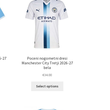
6-27
Poceni nogometni dresi
Manchester City Tretji 2026-27
bela
€
34.00
Ta
Select options
elek
izdelek
a
ima
č
več
ičic.
različic.