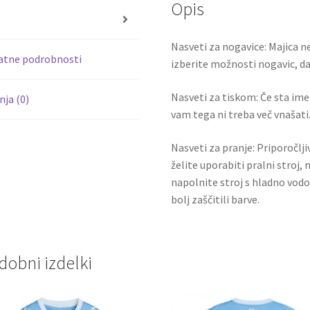
Opis
o
s
k
Nasveti za nogavice: Majica ne
atne podrobnosti
izberite možnosti nogavic, da 
Nasveti za tiskom: Če sta ime i
ja (0)
vam tega ni treba več vnašati.
Nasveti za pranje: Priporočlj
želite uporabiti pralni stroj, 
napolnite stroj s hladno vodo
bolj zaščitili barve.
dobni izdelki