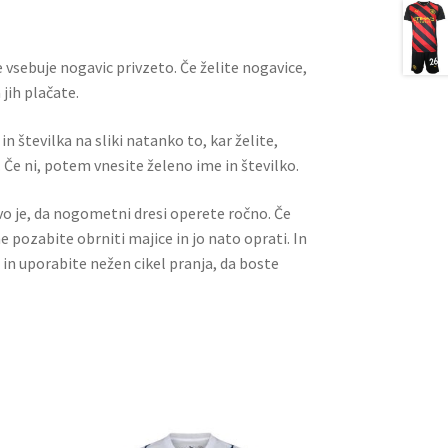
t
t
 vsebuje nogavic privzeto. Če želite nogavice,
jih plačate.
n številka na sliki natanko to, kar želite,
 Če ni, potem vnesite želeno ime in številko.
ivo je, da nogometni dresi operete ročno. Če
ne pozabite obrniti majice in jo nato oprati. In
 in uporabite nežen cikel pranja, da boste