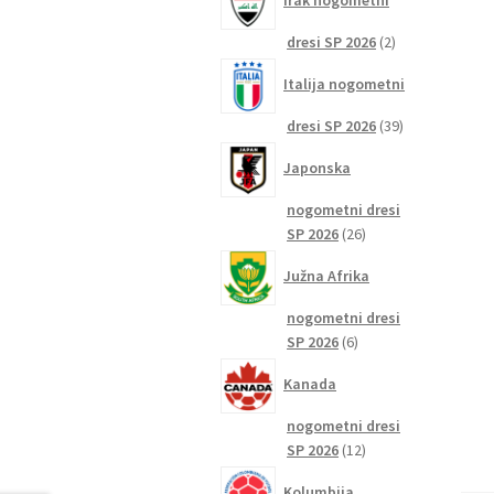
Irak nogometni
2
dresi SP 2026
2
izdelka
Italija nogometni
39
dresi SP 2026
39
izdelkov
Japonska
nogometni dresi
26
SP 2026
26
izdelkov
Južna Afrika
nogometni dresi
6
SP 2026
6
izdelkov
Kanada
nogometni dresi
12
SP 2026
12
izdelkov
Kolumbija