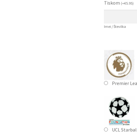
Tiskom
(
+
€
5.95
)
Imei / Številka
Premier Le
UCL Starbal