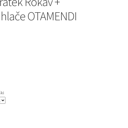
ratek Rokav +
 hlače OTAMENDI
ški