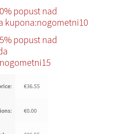
10% popust nad
a kupona:nogometni10
15% popust nad
da
nogometni15
rice:
€36.55
ions:
€0.00