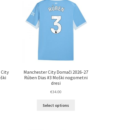
nosti
Možnosti
ko
lahko
erete
izberete
na
ani
strani
elka
izdelka
 City
Manchester City Domači 2026-27
ški
Rúben Dias #3 Moški nogometni
dresi
€
34.00
Ta
Select options
elek
izdelek
a
ima
č
več
ičic.
različic.