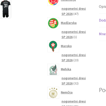
Opi
nogometni dresi
47
SP 2026
47
izdelkov
Dod
Madžarska
nogometni dresi
Mnen
1
SP 2026
1
izdelek
Maroko
nogometni dresi
23
SP 2026
23
izdelkov
Mehika
nogometni dresi
32
SP 2026
32
izdelkov
Po
Nemčija
nogometni dresi