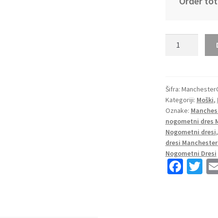
Order tot
Moški
Nogometni
dresi
Manchester
City
Šifra:
ManchesterC
Kategoriji:
Moški
,
Gostujoči
Oznake:
Manchest
2023
nogometni dres M
Kratek
Nogometni dresi
Rokav
dresi Manchester
+
Nogometni Dresi
Kratke
Fa
T
hlače
ce
wi
OTAMENDI
b
tt
30
o
er
količina