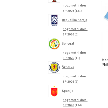
nogometni dresi
131
SP 2026
131
izdelkov
Republika Koreja
nogometni dresi
5
SP 2026
5
izdelkov
Senegal
nogometni dresi
16
SP 2026
16
Man
izdelkov
Phi
Škotska
nogometni dresi
6
SP 2026
6
izdelkov
Španija
nogometni dresi
124
SP 2026
124