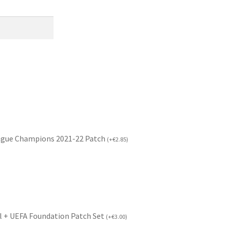
ague Champions 2021-22 Patch
(
+
€
2.85
)
l + UEFA Foundation Patch Set
(
+
€
3.00
)