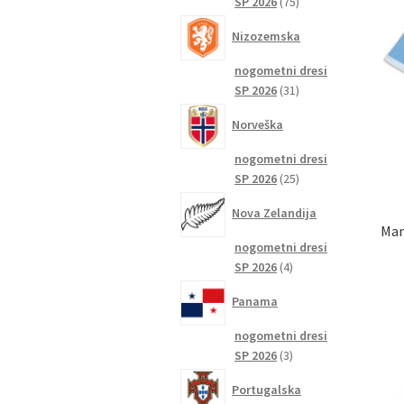
75
SP 2026
75
izdelkov
Nizozemska
nogometni dresi
31
SP 2026
31
izdelkov
Norveška
nogometni dresi
25
SP 2026
25
izdelkov
Nova Zelandija
Man
nogometni dresi
4
SP 2026
4
izdelki
Panama
nogometni dresi
3
SP 2026
3
izdelki
Portugalska