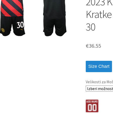
2023 K
Kratke
30
€
36.55
Size Chart
Velikosti za Mo