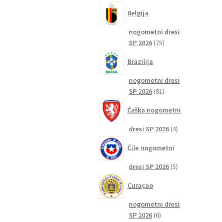
izdelkov
Belgija
nogometni dresi
75
SP 2026
75
izdelkov
Brazilija
nogometni dresi
91
SP 2026
91
izdelkov
Češka nogometni
4
dresi SP 2026
4
izdelki
Čile nogometni
5
dresi SP 2026
5
izdelkov
Curaçao
nogometni dresi
6
SP 2026
6