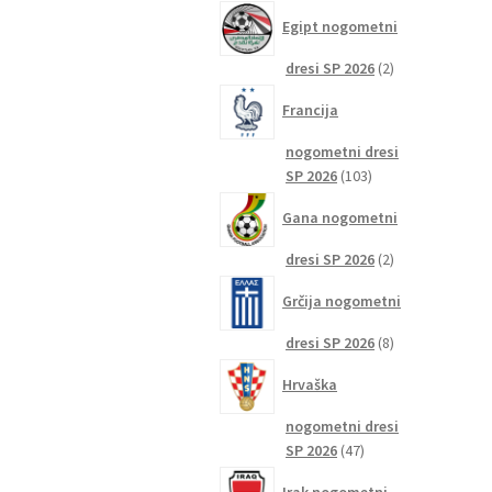
izdelkov
Egipt nogometni
2
dresi SP 2026
2
izdelka
Francija
nogometni dresi
103
SP 2026
103
izdelki
Gana nogometni
2
dresi SP 2026
2
izdelka
Grčija nogometni
8
dresi SP 2026
8
izdelkov
Hrvaška
nogometni dresi
47
SP 2026
47
izdelkov