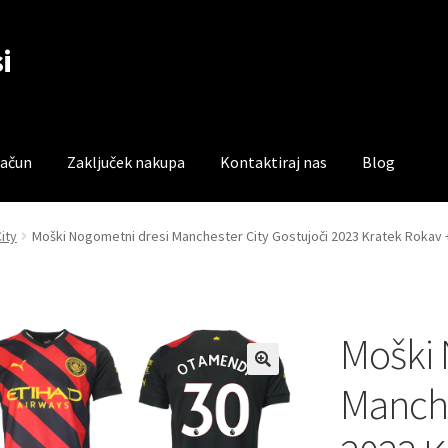
i
račun
Zaključek nakupa
Kontaktiraj nas
Blog
čun
Trgovina
Zaključek nakupa
ity
Moški Nogometni dresi Manchester City Gostujoči 2023 Kratek Rokav 
Moški 
Manche