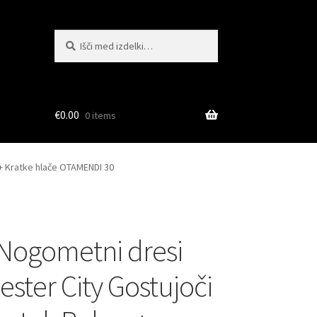
Išči:
Iskanje
€
0.00
0 items
+ Kratke hlače OTAMENDI 30
Nogometni dresi
ster City Gostujoči