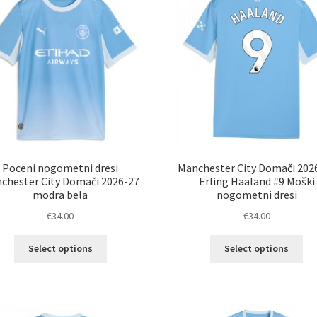
Poceni nogometni dresi
Manchester City Domači 202
chester City Domači 2026-27
Erling Haaland #9 Moški
modra bela
nogometni dresi
€
34.00
€
34.00
Ta
Ta
Select options
Select options
izdelek
izd
ima
im
več
ve
različic.
razl