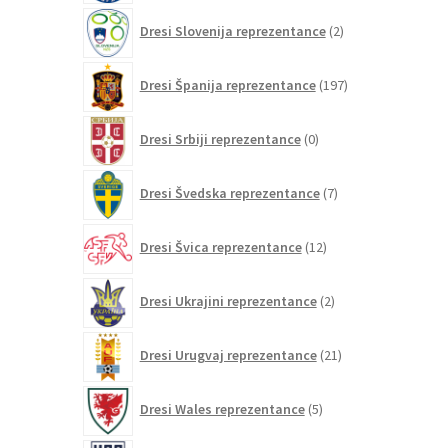
2
Dresi Slovenija reprezentance
2
izdelka
197
Dresi Španija reprezentance
197
izdelkov
0
Dresi Srbiji reprezentance
0
izdelkov
7
Dresi Švedska reprezentance
7
izdelkov
12
Dresi Švica reprezentance
12
izdelkov
2
Dresi Ukrajini reprezentance
2
izdelka
21
Dresi Urugvaj reprezentance
21
izdelkov
5
Dresi Wales reprezentance
5
izdelkov