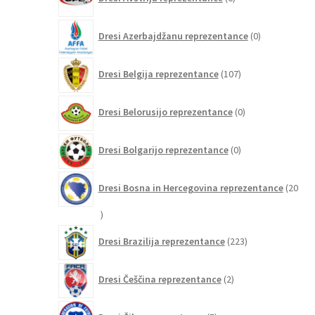
izdelkov
0
Dresi Azerbajdžanu reprezentance
0
izdelkov
107
Dresi Belgija reprezentance
107
izdelkov
0
Dresi Belorusijo reprezentance
0
izdelkov
0
Dresi Bolgarijo reprezentance
0
izdelkov
Dresi Bosna in Hercegovina reprezentance
20
20
izdelkov
223
Dresi Brazilija reprezentance
223
izdelkov
2
Dresi Češčina reprezentance
2
izdelka
5