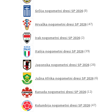
8
Grčija nogometni dresi SP 2026
8
izdelkov
47
Hrvaška nogometni dresi SP 2026
47
izdelkov
2
Irak nogometni dresi SP 2026
2
izdelka
39
Italija nogometni dresi SP 2026
39
izdelkov
26
Japonska nogometni dresi SP 2026
26
izdelkov
6
Južna Afrika nogometni dresi SP 2026
6
izdelkov
12
Kanada nogometni dresi SP 2026
12
izdelkov
47
Kolumbija nogometni dresi SP 2026
47
izdelkov