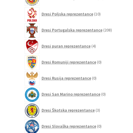
izdelkov
10
Dresi Poljska reprezentance
10
izdelkov
208
Dresi Portugalska reprezentance
208
izdelkov
4
Dresi puran reprezentance
4
izdelki
0
Dresi Romuniji reprezentance
0
izdelkov
0
Dresi Rusija reprezentance
0
izdelkov
0
Dresi San Marino reprezentance
0
izdelkov
3
Dresi Škotska reprezentance
3
izdelki
0
Dresi Slovaška reprezentance
0
izdelkov