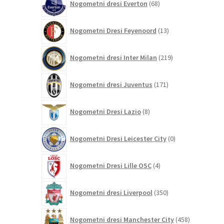
Nogometni dresi Everton
68
izdelkov
13
Nogometni Dresi Feyenoord
13
izdelkov
219
Nogometni dresi Inter Milan
219
izdelkov
171
Nogometni dresi Juventus
171
izdelkov
8
Nogometni Dresi Lazio
8
izdelkov
0
Nogometni Dresi Leicester City
0
izdelkov
4
Nogometni Dresi Lille OSC
4
izdelki
350
Nogometni dresi Liverpool
350
izdelkov
458
Nogometni dresi Manchester City
458
izdelkov