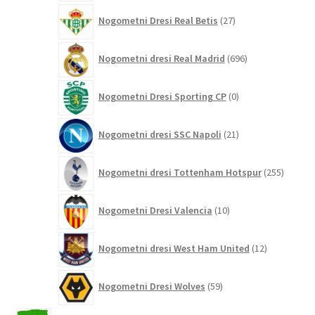
27
Nogometni Dresi Real Betis
27
izdelkov
696
Nogometni dresi Real Madrid
696
izdelkov
0
Nogometni Dresi Sporting CP
0
izdelkov
21
Nogometni dresi SSC Napoli
21
izdelkov
255
Nogometni dresi Tottenham Hotspur
255
izdelko
10
Nogometni Dresi Valencia
10
izdelkov
12
Nogometni dresi West Ham United
12
izdelkov
59
Nogometni Dresi Wolves
59
izdelkov
2042