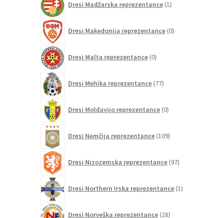
Dresi Madžarska reprezentance
1
izdelek
0
Dresi Makedonija reprezentance
0
izdelkov
0
Dresi Malta reprezentance
0
izdelkov
77
Dresi Mehika reprezentance
77
izdelkov
0
Dresi Moldavijo reprezentance
0
izdelkov
109
Dresi Nemčija reprezentance
109
izdelkov
97
Dresi Nizozemska reprezentance
97
izdelkov
1
Dresi Northern Irska reprezentance
1
izdelek
28
Dresi Norveška reprezentance
28