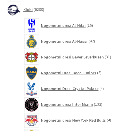
6200
Klubi
6200
izdelkov
16
Nogometni dresi Al-Hilal
16
izdelkov
42
Nogometni dresi Al-Nassr
42
izdelkov
31
Nogometni dresi Bayer Leverkusen
31
izdelkov
2
Nogometni Dresi Boca Juniors
2
izdelka
4
Nogometni Dresi Crystal Palace
4
izdelki
132
Nogometni dresi Inter Miami
132
izdelkov
4
Nogometni dresi New York Red Bulls
4
izdelki