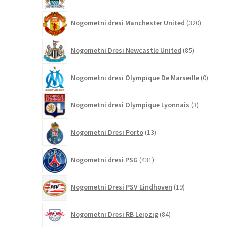
320
Nogometni dresi Manchester United
320
izdelkov
85
Nogometni Dresi Newcastle United
85
izdelkov
0
Nogometni dresi Olympique De Marseille
0
izdelk
3
Nogometni dresi Olympique Lyonnais
3
izdelki
13
Nogometni Dresi Porto
13
izdelkov
431
Nogometni dresi PSG
431
izdelkov
19
Nogometni Dresi PSV Eindhoven
19
izdelkov
84
Nogometni Dresi RB Leipzig
84
izdelkov