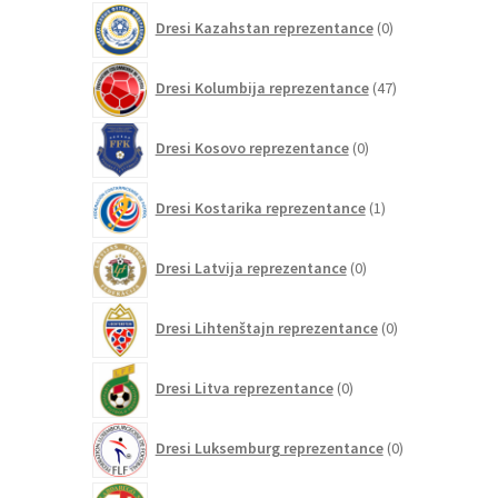
0
Dresi Kazahstan reprezentance
0
izdelkov
47
Dresi Kolumbija reprezentance
47
izdelkov
0
Dresi Kosovo reprezentance
0
izdelkov
1
Dresi Kostarika reprezentance
1
izdelek
0
Dresi Latvija reprezentance
0
izdelkov
0
Dresi Lihtenštajn reprezentance
0
izdelkov
0
Dresi Litva reprezentance
0
izdelkov
0
Dresi Luksemburg reprezentance
0
izdelkov
1