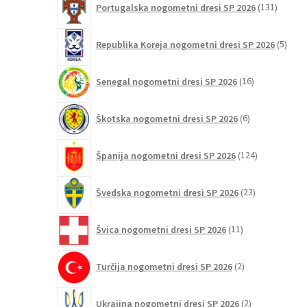
Portugalska nogometni dresi SP 2026
131
izdelko
5
Republika Koreja nogometni dresi SP 2026
5
izdel
16
Senegal nogometni dresi SP 2026
16
izdelkov
6
Škotska nogometni dresi SP 2026
6
izdelkov
124
Španija nogometni dresi SP 2026
124
izdelkov
23
Švedska nogometni dresi SP 2026
23
izdelkov
11
Švica nogometni dresi SP 2026
11
izdelkov
2
Turčija nogometni dresi SP 2026
2
izdelka
2
Ukrajina nogometni dresi SP 2026
2