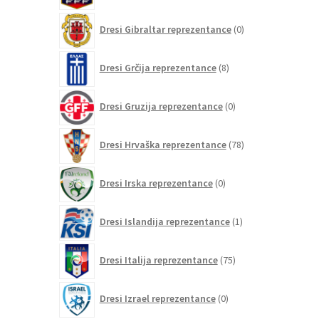
0
Dresi Gibraltar reprezentance
0
izdelkov
8
Dresi Grčija reprezentance
8
izdelkov
0
Dresi Gruzija reprezentance
0
izdelkov
78
Dresi Hrvaška reprezentance
78
izdelkov
0
Dresi Irska reprezentance
0
izdelkov
1
Dresi Islandija reprezentance
1
izdelek
75
Dresi Italija reprezentance
75
izdelkov
0
Dresi Izrael reprezentance
0
izdelkov