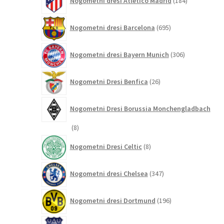
Nogometni dresi Atletico Madrid
184
izdelkov
695
Nogometni dresi Barcelona
695
izdelkov
306
Nogometni dresi Bayern Munich
306
izdelkov
26
Nogometni Dresi Benfica
26
izdelkov
Nogometni Dresi Borussia Monchengladbach
8
8
izdelkov
8
Nogometni Dresi Celtic
8
izdelkov
347
Nogometni dresi Chelsea
347
izdelkov
196
Nogometni dresi Dortmund
196
izdelkov
68