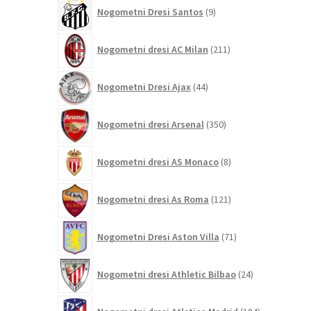
9
Nogometni Dresi Santos
9
izdelkov
211
Nogometni dresi AC Milan
211
izdelkov
44
Nogometni Dresi Ajax
44
izdelkov
350
Nogometni dresi Arsenal
350
izdelkov
8
Nogometni dresi AS Monaco
8
izdelkov
121
Nogometni dresi As Roma
121
izdelkov
71
Nogometni Dresi Aston Villa
71
izdelkov
24
Nogometni dresi Athletic Bilbao
24
izdelkov
184