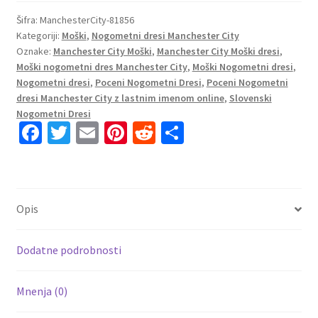
Manchester
City
Šifra:
ManchesterCity-81856
Kategoriji:
Moški
,
Nogometni dresi Manchester City
Gostujoči
Oznake:
Manchester City Moški
,
Manchester City Moški dresi
,
2023
Moški nogometni dres Manchester City
,
Moški Nogometni dresi
,
Kratek
Nogometni dresi
,
Poceni Nogometni Dresi
,
Poceni Nogometni
Rokav
dresi Manchester City z lastnim imenom online
,
Slovenski
+
Nogometni Dresi
Kratke
Fa
T
E
Pi
R
S
hlače
ce
wi
m
nt
e
h
WALKER
b
tt
ai
er
d
ar
2
o
er
l
es
di
e
količina
Opis
o
t
t
k
Dodatne podrobnosti
Mnenja (0)