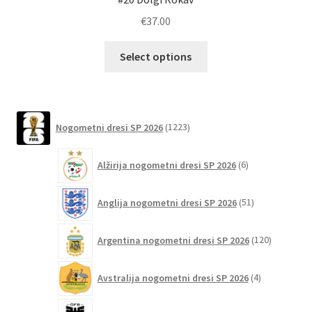
€
37.00
Ta
Select options
izdelek
ima
več
različic.
1223
Nogometni dresi SP 2026
1223
izdelkov
Možnosti
lahko
6
Alžirija nogometni dresi SP 2026
6
izberete
izdelkov
na
51
Anglija nogometni dresi SP 2026
51
strani
izdelkov
izdelka
120
Argentina nogometni dresi SP 2026
120
izdelkov
4
Avstralija nogometni dresi SP 2026
4
izdelki
6