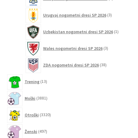
izdelka
3
Urugvaj nogometni dresi SP 2026
3
izdelki
1
Uzbekistan nogometni dresi SP 2026
1
izdelek
3
Wales nogometni dresi SP 2026
3
izdelki
38
ZDA nogometni dresi SP 2026
38
izdelkov
13
Trening
13
izdelkov
3881
Moški
3881
izdelkov
3320
Otroški
3320
izdelkov
497
Ženski
497
izdelkov