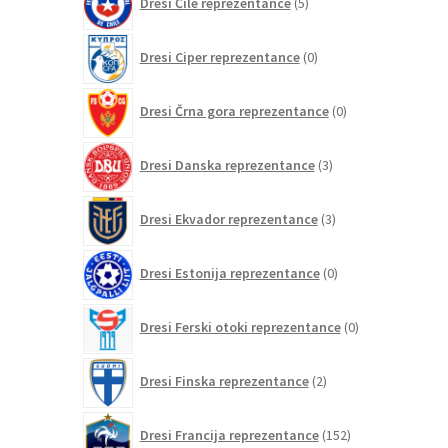
Dresi Čile reprezentance
5
izdelkov
0
Dresi Ciper reprezentance
0
izdelkov
0
Dresi Črna gora reprezentance
0
izdelkov
3
Dresi Danska reprezentance
3
izdelki
3
Dresi Ekvador reprezentance
3
izdelki
0
Dresi Estonija reprezentance
0
izdelkov
0
Dresi Ferski otoki reprezentance
0
izdelkov
2
Dresi Finska reprezentance
2
izdelka
152
Dresi Francija reprezentance
152
izdelkov