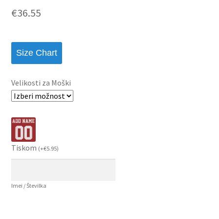
€
36.55
Size Chart
Velikosti za Moški
Tiskom
(
+
€
5.95
)
Imei / Številka