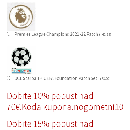
Premier League Champions 2021-22 Patch
(
+
€
2.85
)
UCL Starball + UEFA Foundation Patch Set
(
+
€
3.00
)
Dobite 10% popust nad
70€,Koda kupona:nogometni10
Dobite 15% popust nad