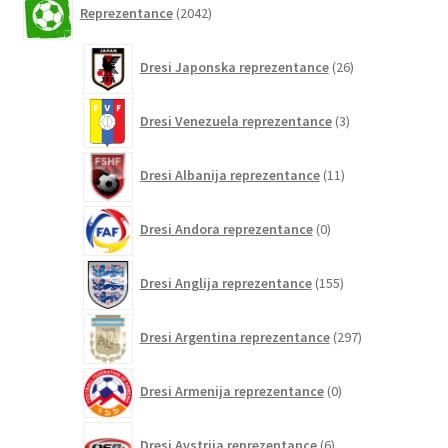
Reprezentance
2042
izdelkov
26
Dresi Japonska reprezentance
26
izdelkov
3
Dresi Venezuela reprezentance
3
izdelki
11
Dresi Albanija reprezentance
11
izdelkov
0
Dresi Andora reprezentance
0
izdelkov
155
Dresi Anglija reprezentance
155
izdelkov
297
Dresi Argentina reprezentance
297
izdelkov
0
Dresi Armenija reprezentance
0
izdelkov
6
Dresi Avstrija reprezentance
6