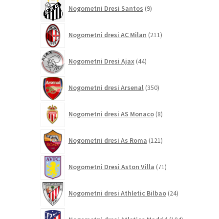
9
Nogometni Dresi Santos
9
izdelkov
211
Nogometni dresi AC Milan
211
izdelkov
44
Nogometni Dresi Ajax
44
izdelkov
350
Nogometni dresi Arsenal
350
izdelkov
8
Nogometni dresi AS Monaco
8
izdelkov
121
Nogometni dresi As Roma
121
izdelkov
71
Nogometni Dresi Aston Villa
71
izdelkov
24
Nogometni dresi Athletic Bilbao
24
izdelkov
184