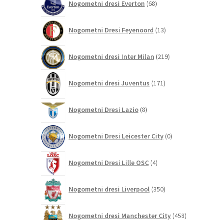
Nogometni dresi Everton
68
izdelkov
13
Nogometni Dresi Feyenoord
13
izdelkov
219
Nogometni dresi Inter Milan
219
izdelkov
171
Nogometni dresi Juventus
171
izdelkov
8
Nogometni Dresi Lazio
8
izdelkov
0
Nogometni Dresi Leicester City
0
izdelkov
4
Nogometni Dresi Lille OSC
4
izdelki
350
Nogometni dresi Liverpool
350
izdelkov
458
Nogometni dresi Manchester City
458
izdelkov