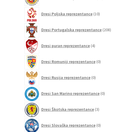
izdelkov
10
Dresi Poljska reprezentance
10
izdelkov
208
Dresi Portugalska reprezentance
208
izdelkov
4
Dresi puran reprezentance
4
izdelki
0
Dresi Romuniji reprezentance
0
izdelkov
0
Dresi Rusija reprezentance
0
izdelkov
0
Dresi San Marino reprezentance
0
izdelkov
3
Dresi Škotska reprezentance
3
izdelki
0
Dresi Slovaška reprezentance
0
izdelkov