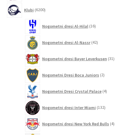
6200
Klubi
6200
izdelkov
16
Nogometni dresi Al-Hilal
16
izdelkov
42
Nogometni dresi Al-Nassr
42
izdelkov
31
Nogometni dresi Bayer Leverkusen
31
izdelkov
2
Nogometni Dresi Boca Juniors
2
izdelka
4
Nogometni Dresi Crystal Palace
4
izdelki
132
Nogometni dresi Inter Miami
132
izdelkov
4
Nogometni dresi New York Red Bulls
4
izdelki