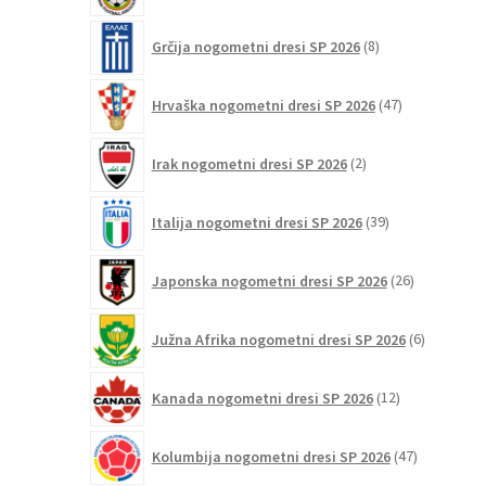
8
Grčija nogometni dresi SP 2026
8
izdelkov
47
Hrvaška nogometni dresi SP 2026
47
izdelkov
2
Irak nogometni dresi SP 2026
2
izdelka
39
Italija nogometni dresi SP 2026
39
izdelkov
26
Japonska nogometni dresi SP 2026
26
izdelkov
6
Južna Afrika nogometni dresi SP 2026
6
izdelkov
12
Kanada nogometni dresi SP 2026
12
izdelkov
47
Kolumbija nogometni dresi SP 2026
47
izdelkov