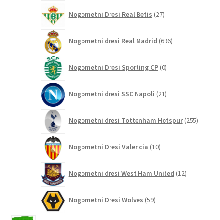
27
Nogometni Dresi Real Betis
27
izdelkov
696
Nogometni dresi Real Madrid
696
izdelkov
0
Nogometni Dresi Sporting CP
0
izdelkov
21
Nogometni dresi SSC Napoli
21
izdelkov
255
Nogometni dresi Tottenham Hotspur
255
izdelko
10
Nogometni Dresi Valencia
10
izdelkov
12
Nogometni dresi West Ham United
12
izdelkov
59
Nogometni Dresi Wolves
59
izdelkov
2042