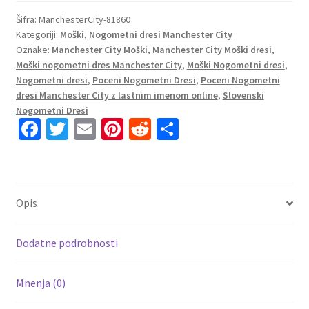
Manchester
City
Šifra:
ManchesterCity-81860
Kategoriji:
Moški
,
Nogometni dresi Manchester City
Vratar
Oznake:
Manchester City Moški
,
Manchester City Moški dresi
,
Gostujoči
Moški nogometni dres Manchester City
,
Moški Nogometni dresi
,
2023
Nogometni dresi
,
Poceni Nogometni Dresi
,
Poceni Nogometni
Kratek
dresi Manchester City z lastnim imenom online
,
Slovenski
Rokav
Nogometni Dresi
+
Fa
T
E
Pi
R
S
Kratke
ce
wi
m
nt
e
h
hlače
b
tt
ai
er
d
ar
EDERSON
o
er
l
es
di
e
M.31
Opis
količina
o
t
t
k
Dodatne podrobnosti
Mnenja (0)