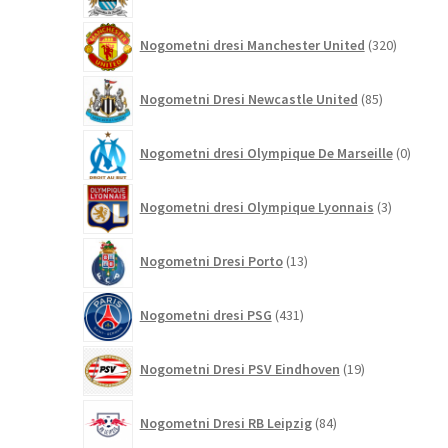
320
Nogometni dresi Manchester United
320
izdelkov
85
Nogometni Dresi Newcastle United
85
izdelkov
0
Nogometni dresi Olympique De Marseille
0
izdelk
3
Nogometni dresi Olympique Lyonnais
3
izdelki
13
Nogometni Dresi Porto
13
izdelkov
431
Nogometni dresi PSG
431
izdelkov
19
Nogometni Dresi PSV Eindhoven
19
izdelkov
84
Nogometni Dresi RB Leipzig
84
izdelkov