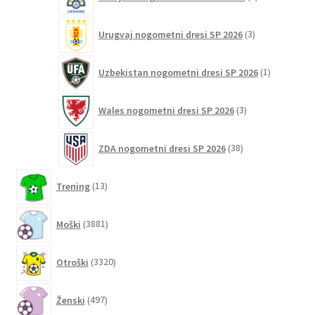
izdelka
3
Urugvaj nogometni dresi SP 2026
3
izdelki
1
Uzbekistan nogometni dresi SP 2026
1
izdelek
3
Wales nogometni dresi SP 2026
3
izdelki
38
ZDA nogometni dresi SP 2026
38
izdelkov
13
Trening
13
izdelkov
3881
Moški
3881
izdelkov
3320
Otroški
3320
izdelkov
497
Ženski
497
izdelkov