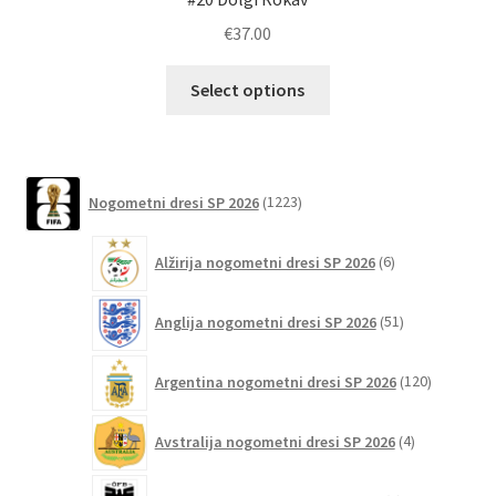
€
37.00
Ta
Select options
izdelek
ima
več
različic.
1223
Nogometni dresi SP 2026
1223
izdelkov
Možnosti
lahko
6
Alžirija nogometni dresi SP 2026
6
izberete
izdelkov
na
51
Anglija nogometni dresi SP 2026
51
strani
izdelkov
izdelka
120
Argentina nogometni dresi SP 2026
120
izdelkov
4
Avstralija nogometni dresi SP 2026
4
izdelki
6