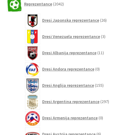
Reprezentance
2042
izdelkov
26
Dresi Japonska reprezentance
26
izdelkov
3
Dresi Venezuela reprezentance
3
izdelki
11
Dresi Albanija reprezentance
11
izdelkov
0
Dresi Andora reprezentance
0
izdelkov
155
Dresi Anglija reprezentance
155
izdelkov
297
Dresi Argentina reprezentance
297
izdelkov
0
Dresi Armenija reprezentance
0
izdelkov
6
Dresi Avstrija reprezentance
6