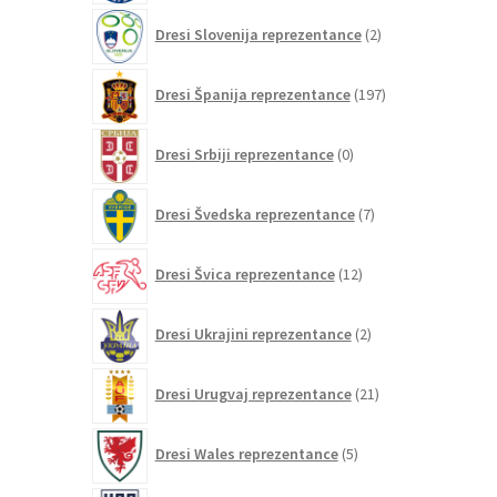
2
Dresi Slovenija reprezentance
2
izdelka
197
Dresi Španija reprezentance
197
izdelkov
0
Dresi Srbiji reprezentance
0
izdelkov
7
Dresi Švedska reprezentance
7
izdelkov
12
Dresi Švica reprezentance
12
izdelkov
2
Dresi Ukrajini reprezentance
2
izdelka
21
Dresi Urugvaj reprezentance
21
izdelkov
5
Dresi Wales reprezentance
5
izdelkov