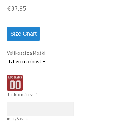
€
37.95
Size Chart
Velikosti za Moški
Tiskom
(
+
€
5.95
)
Imei / Številka