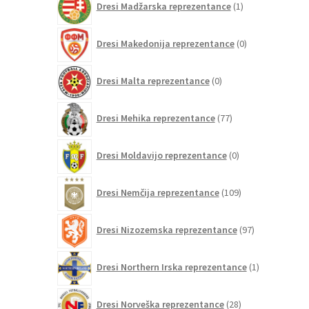
Dresi Madžarska reprezentance
1
izdelek
0
Dresi Makedonija reprezentance
0
izdelkov
0
Dresi Malta reprezentance
0
izdelkov
77
Dresi Mehika reprezentance
77
izdelkov
0
Dresi Moldavijo reprezentance
0
izdelkov
109
Dresi Nemčija reprezentance
109
izdelkov
97
Dresi Nizozemska reprezentance
97
izdelkov
1
Dresi Northern Irska reprezentance
1
izdelek
28
Dresi Norveška reprezentance
28