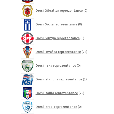
0
Dresi Gibraltar reprezentance
0
izdelkov
8
Dresi Grčija reprezentance
8
izdelkov
0
Dresi Gruzija reprezentance
0
izdelkov
78
Dresi Hrvaška reprezentance
78
izdelkov
0
Dresi Irska reprezentance
0
izdelkov
1
Dresi Islandija reprezentance
1
izdelek
75
Dresi Italija reprezentance
75
izdelkov
0
Dresi Izrael reprezentance
0
izdelkov