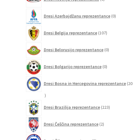
izdelkov
0
Dresi Azerbajdžanu reprezentance
0
izdelkov
107
Dresi Belgija reprezentance
107
izdelkov
0
Dresi Belorusijo reprezentance
0
izdelkov
0
Dresi Bolgarijo reprezentance
0
izdelkov
Dresi Bosna in Hercegovina reprezentance
20
20
izdelkov
223
Dresi Brazilija reprezentance
223
izdelkov
2
Dresi Češčina reprezentance
2
izdelka
5