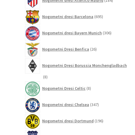
Nogometni dresi Atletico Madrid
184
izdelkov
695
Nogometni dresi Barcelona
695
izdelkov
306
Nogometni dresi Bayern Munich
306
izdelkov
26
Nogometni Dresi Benfica
26
izdelkov
Nogometni Dresi Borussia Monchengladbach
8
8
izdelkov
8
Nogometni Dresi Celtic
8
izdelkov
347
Nogometni dresi Chelsea
347
izdelkov
196
Nogometni dresi Dortmund
196
izdelkov
68