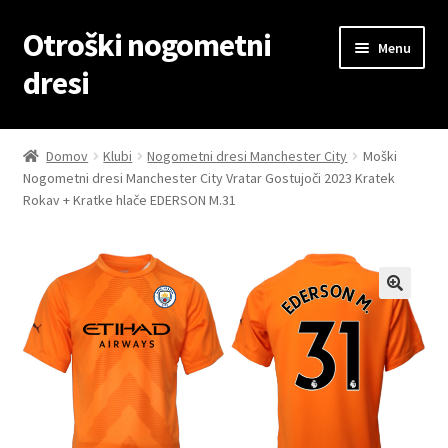
Otroški nogometni
Skip
Skip
Menu
to
to
dresi
navigation
content
Domov
Domov
Klubi
Nogometni dresi Manchester City
Moški
Nogometni dresi Manchester City Vratar Gostujoči 2023 Kratek
Blog
Rokav + Kratke hlače EDERSON M.31
Kontaktiraj nas
Košarica
Moj račun
Trgovina
Zaključek nakupa