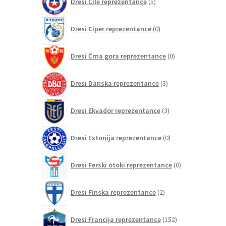
Dresi Čile reprezentance
5
izdelkov
0
Dresi Ciper reprezentance
0
izdelkov
0
Dresi Črna gora reprezentance
0
izdelkov
3
Dresi Danska reprezentance
3
izdelki
3
Dresi Ekvador reprezentance
3
izdelki
0
Dresi Estonija reprezentance
0
izdelkov
0
Dresi Ferski otoki reprezentance
0
izdelkov
2
Dresi Finska reprezentance
2
izdelka
152
Dresi Francija reprezentance
152
izdelkov