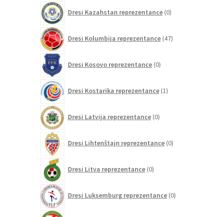
0
Dresi Kazahstan reprezentance
0
izdelkov
47
Dresi Kolumbija reprezentance
47
izdelkov
0
Dresi Kosovo reprezentance
0
izdelkov
1
Dresi Kostarika reprezentance
1
izdelek
0
Dresi Latvija reprezentance
0
izdelkov
0
Dresi Lihtenštajn reprezentance
0
izdelkov
0
Dresi Litva reprezentance
0
izdelkov
0
Dresi Luksemburg reprezentance
0
izdelkov
1