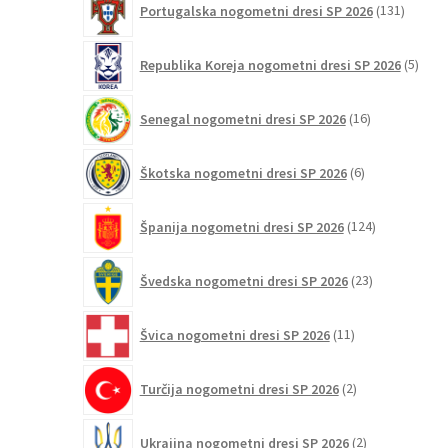
Portugalska nogometni dresi SP 2026
131
izdelko
5
Republika Koreja nogometni dresi SP 2026
5
izdel
16
Senegal nogometni dresi SP 2026
16
izdelkov
6
Škotska nogometni dresi SP 2026
6
izdelkov
124
Španija nogometni dresi SP 2026
124
izdelkov
23
Švedska nogometni dresi SP 2026
23
izdelkov
11
Švica nogometni dresi SP 2026
11
izdelkov
2
Turčija nogometni dresi SP 2026
2
izdelka
2
Ukrajina nogometni dresi SP 2026
2