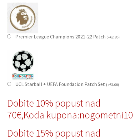
Premier League Champions 2021-22 Patch
(
+
€
2.85
)
UCL Starball + UEFA Foundation Patch Set
(
+
€
3.00
)
Dobite 10% popust nad
70€,Koda kupona:nogometni10
Dobite 15% popust nad