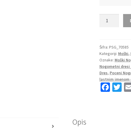
Moški
Nogometni
dresi
Paris
Saint-
Šifra:
PSG_70585
Kategoriji:
Moški
,
Germain
Oznake:
Moški No
PSG
Nogometni dresi
Gostujoči
Dres
,
Poceni Nog
2023
lastnim imenom 
Kratek
Fa
T
Rokav
ce
wi
+
b
tt
Kratke
o
er
hlače
DRAXLER
Opis
o
s
23