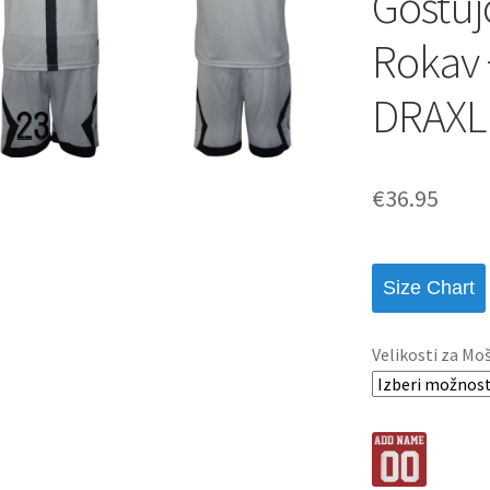
Gostuj
Rokav 
DRAXL
€
36.95
Size Chart
Velikosti za Mo