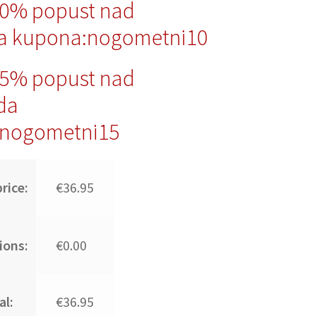
10% popust nad
a kupona:nogometni10
15% popust nad
da
nogometni15
rice:
€36.95
ions:
€0.00
al:
€36.95