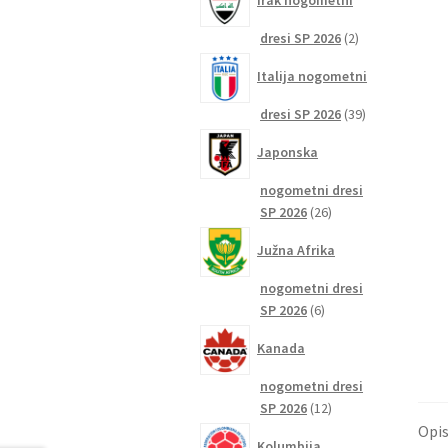
Irak nogometni
2
dresi SP 2026
2
izdelka
Italija nogometni
39
dresi SP 2026
39
izdelkov
Japonska
nogometni dresi
26
SP 2026
26
izdelkov
Južna Afrika
nogometni dresi
6
SP 2026
6
izdelkov
Kanada
nogometni dresi
12
SP 2026
12
izdelkov
Opi
Kolumbija