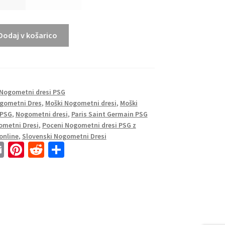
Dodaj v košarico
Nogometni dresi PSG
gometni Dres
,
Moški Nogometni dresi
,
Moški
 PSG
,
Nogometni dresi
,
Paris Saint Germain PSG
ometni Dresi
,
Poceni Nogometni dresi PSG z
online
,
Slovenski Nogometni Dresi
E
Pi
R
S
m
nt
e
h
ai
er
d
ar
l
es
di
e
t
t