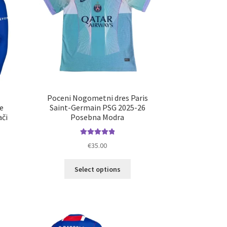
Poceni Nogometni dres Paris
e
Saint-Germain PSG 2025-26
či
Posebna Modra
Ocenjeno
€
35.00
5.00
od 5
Ta
Select options
elek
izdelek
a
ima
č
več
ičic.
različic.
nosti
Možnosti