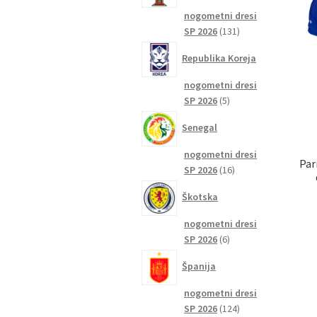
nogometni dresi
131
SP 2026
131
izdelkov
Republika Koreja
nogometni dresi
5
SP 2026
5
izdelkov
Senegal
nogometni dresi
Par
16
SP 2026
16
izdelkov
Škotska
nogometni dresi
6
SP 2026
6
izdelkov
Španija
nogometni dresi
124
SP 2026
124