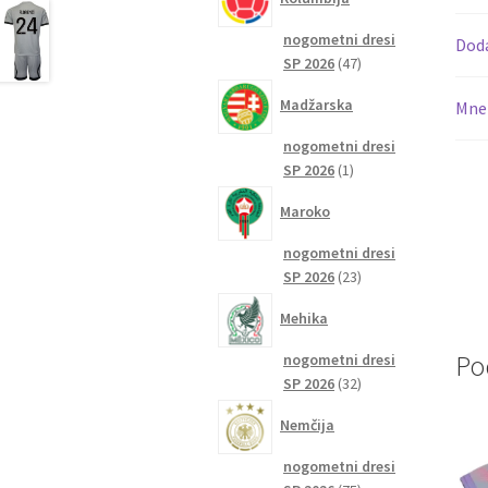
nogometni dresi
Dod
47
SP 2026
47
izdelkov
Madžarska
Mnen
nogometni dresi
1
SP 2026
1
izdelek
Maroko
nogometni dresi
23
SP 2026
23
izdelkov
Mehika
Po
nogometni dresi
32
SP 2026
32
izdelkov
Nemčija
nogometni dresi