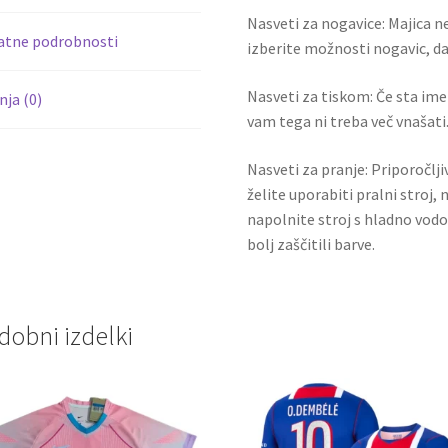
k
količina
Nasveti za nogavice: Majica ne
atne podrobnosti
izberite možnosti nogavic, da 
Nasveti za tiskom: Če sta ime i
ja (0)
vam tega ni treba več vnašati.
Nasveti za pranje: Priporočlj
želite uporabiti pralni stroj, 
napolnite stroj s hladno vodo
bolj zaščitili barve.
dobni izdelki