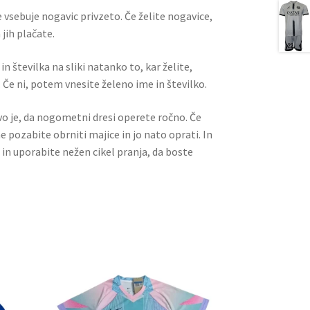
 vsebuje nogavic privzeto. Če želite nogavice,
jih plačate.
n številka na sliki natanko to, kar želite,
 Če ni, potem vnesite želeno ime in številko.
ivo je, da nogometni dresi operete ročno. Če
ne pozabite obrniti majice in jo nato oprati. In
 in uporabite nežen cikel pranja, da boste