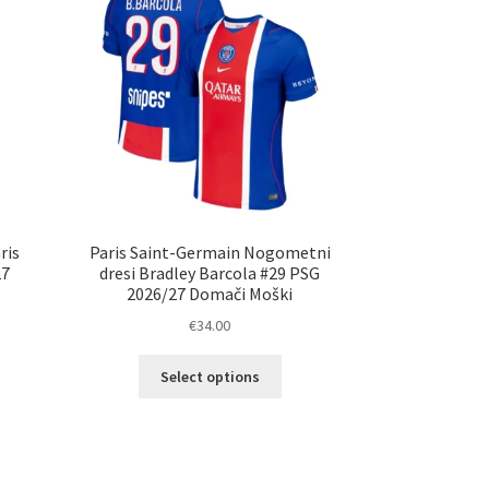
ko
lahko
erete
izberete
na
ani
strani
elka
izdelka
ris
Paris Saint-Germain Nogometni
27
dresi Bradley Barcola #29 PSG
2026/27 Domači Moški
€
34.00
Ta
Select options
izdelek
ima
elek
več
a
različic.
č
Možnosti