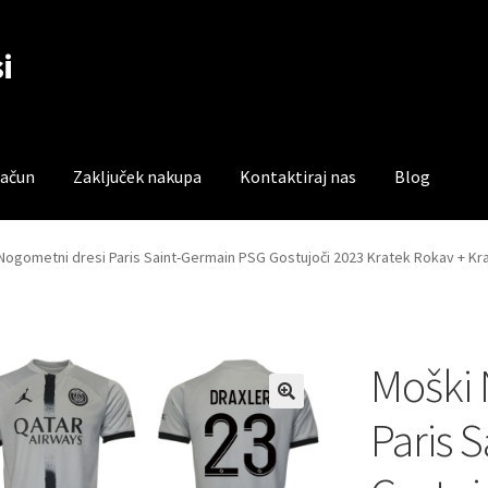
i
račun
Zaključek nakupa
Kontaktiraj nas
Blog
čun
Trgovina
Zaključek nakupa
Nogometni dresi Paris Saint-Germain PSG Gostujoči 2023 Kratek Rokav + Kr
Moški 
Paris 