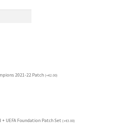
mpions 2021-22 Patch
(
+
€
2.00
)
l + UEFA Foundation Patch Set
(
+
€
3.00
)