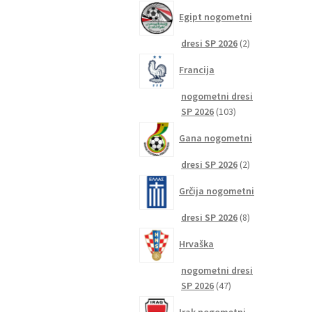
izdelkov
Egipt nogometni
2
dresi SP 2026
2
izdelka
Francija
nogometni dresi
103
SP 2026
103
izdelki
Gana nogometni
2
dresi SP 2026
2
izdelka
Grčija nogometni
8
dresi SP 2026
8
izdelkov
Hrvaška
nogometni dresi
47
SP 2026
47
izdelkov