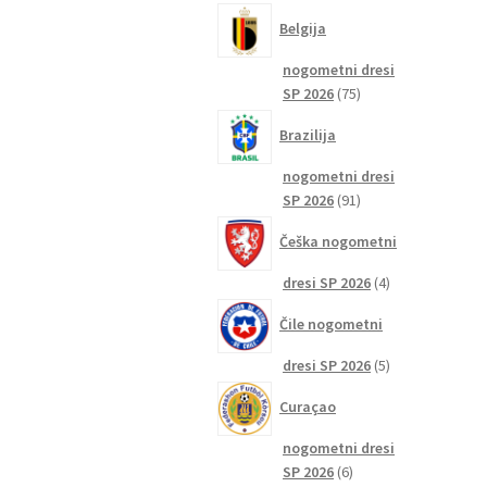
izdelkov
Belgija
nogometni dresi
75
SP 2026
75
izdelkov
Brazilija
nogometni dresi
91
SP 2026
91
izdelkov
Češka nogometni
4
dresi SP 2026
4
izdelki
Čile nogometni
5
dresi SP 2026
5
izdelkov
Curaçao
nogometni dresi
6
SP 2026
6