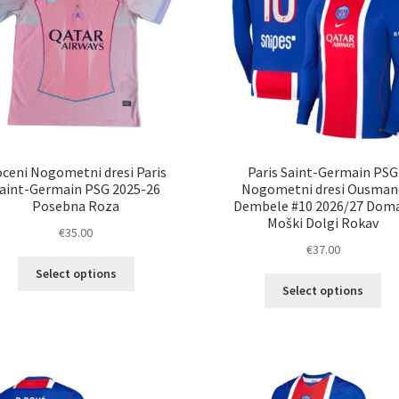
ceni Nogometni dresi Paris
Paris Saint-Germain PSG
aint-Germain PSG 2025-26
Nogometni dresi Ousman
Posebna Roza
Dembele #10 2026/27 Doma
Moški Dolgi Rokav
€
35.00
€
37.00
Ta
Select options
Ta
izdelek
Select options
izd
ima
im
več
ve
različic.
razl
Možnosti
Mož
lahko