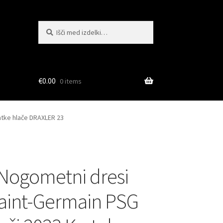
Išči:
Iskanje
€
0.00
0 items
atke hlače DRAXLER 23
Nogometni dresi
Saint-Germain PSG