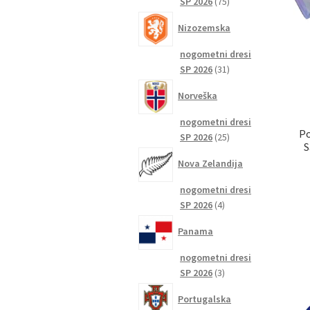
75
SP 2026
75
izdelkov
Nizozemska
nogometni dresi
31
SP 2026
31
izdelkov
Norveška
nogometni dresi
Po
25
SP 2026
25
S
izdelkov
Nova Zelandija
nogometni dresi
4
SP 2026
4
izdelki
Panama
nogometni dresi
3
SP 2026
3
izdelki
Portugalska