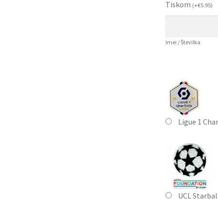
Tiskom
(
+
€
5.95
)
Imei / Številka
Ligue 1 Cha
UCL Starbal