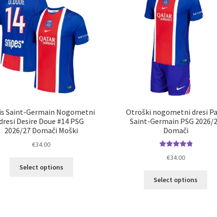
lah
izberete
izb
na
na
strani
str
izdelka
izd
is Saint-Germain Nogometni
Otroški nogometni dresi Pa
dresi Desire Doue #14 PSG
Saint-Germain PSG 2026/
2026/27 Domači Moški
Domači
€
34.00
Ocenjeno
€
34.00
Ta
5.00
od 5
Select options
izdelek
Ta
Select options
ima
izd
več
im
različic.
ve
Možnosti