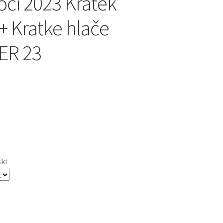
oči 2023 Kratek
+ Kratke hlače
ER 23
ški