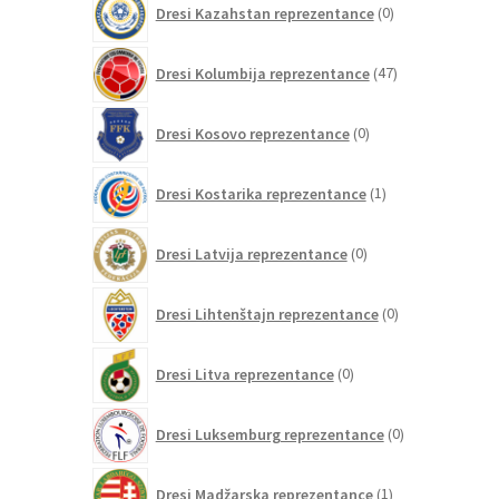
Dresi Kazahstan reprezentance
0
izdelkov
47
Dresi Kolumbija reprezentance
47
izdelkov
0
Dresi Kosovo reprezentance
0
izdelkov
1
Dresi Kostarika reprezentance
1
izdelek
0
Dresi Latvija reprezentance
0
izdelkov
0
Dresi Lihtenštajn reprezentance
0
izdelkov
0
Dresi Litva reprezentance
0
izdelkov
0
Dresi Luksemburg reprezentance
0
izdelkov
1
Dresi Madžarska reprezentance
1