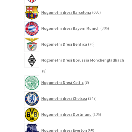
695
Nogometni dresi Barcelona
695
izdelkov
306
Nogometni dresi Bayern Munich
306
izdelkov
26
Nogometni Dresi Benfica
26
izdelkov
Nogometni Dresi Borussia Monchengladbach
8
8
izdelkov
8
Nogometni Dresi Celtic
8
izdelkov
347
Nogometni dresi Chelsea
347
izdelkov
196
Nogometni dresi Dortmund
196
izdelkov
68
Nogometni dresi Everton
68