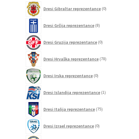
0
Dresi Gibraltar reprezentance
0
izdelkov
8
Dresi Grčija reprezentance
8
izdelkov
0
Dresi Gruzija reprezentance
0
izdelkov
78
Dresi Hrvaška reprezentance
78
izdelkov
0
Dresi Irska reprezentance
0
izdelkov
1
Dresi Islandija reprezentance
1
izdelek
75
Dresi Italija reprezentance
75
izdelkov
0
Dresi Izrael reprezentance
0
izdelkov
0