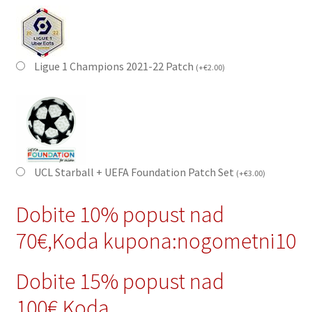
Ligue 1 Champions 2021-22 Patch
(
+
€
2.00
)
UCL Starball + UEFA Foundation Patch Set
(
+
€
3.00
)
Dobite 10% popust nad
70€,Koda kupona:nogometni10
Dobite 15% popust nad
100€,Koda