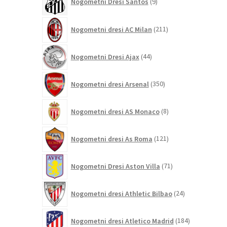
Nogometni Dresi Santos
9
izdelkov
211
Nogometni dresi AC Milan
211
izdelkov
44
Nogometni Dresi Ajax
44
izdelkov
350
Nogometni dresi Arsenal
350
izdelkov
8
Nogometni dresi AS Monaco
8
izdelkov
121
Nogometni dresi As Roma
121
izdelkov
71
Nogometni Dresi Aston Villa
71
izdelkov
24
Nogometni dresi Athletic Bilbao
24
izdelkov
184
Nogometni dresi Atletico Madrid
184
izdelkov