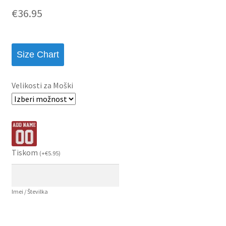
€
36.95
Size Chart
Velikosti za Moški
Tiskom
(
+
€
5.95
)
Imei / Številka