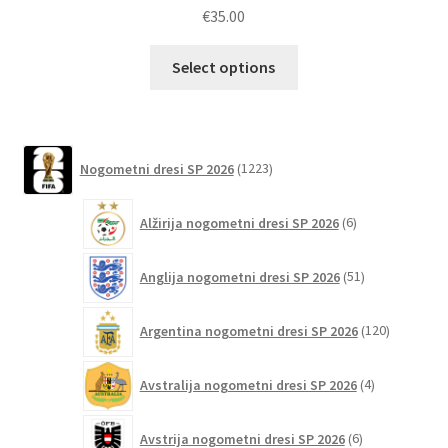
Ocenjeno
€
35.00
5.00
od 5
Ta
Select options
izdelek
ima
več
različic.
1223
Nogometni dresi SP 2026
1223
izdelkov
Možnosti
lahko
6
Alžirija nogometni dresi SP 2026
6
izberete
izdelkov
na
51
Anglija nogometni dresi SP 2026
51
strani
izdelkov
izdelka
120
Argentina nogometni dresi SP 2026
120
izdelkov
4
Avstralija nogometni dresi SP 2026
4
izdelki
6
Avstrija nogometni dresi SP 2026
6
izdelkov