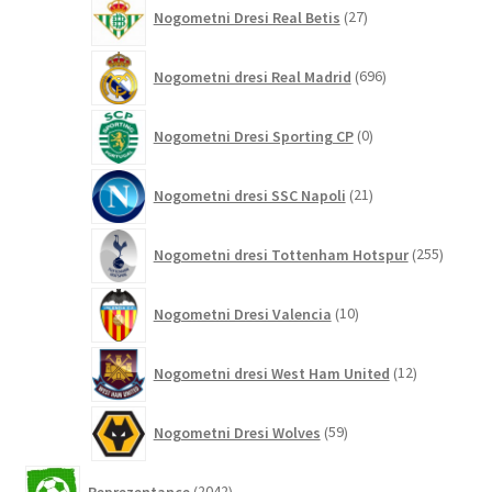
27
Nogometni Dresi Real Betis
27
izdelkov
696
Nogometni dresi Real Madrid
696
izdelkov
0
Nogometni Dresi Sporting CP
0
izdelkov
21
Nogometni dresi SSC Napoli
21
izdelkov
255
Nogometni dresi Tottenham Hotspur
255
izdelko
10
Nogometni Dresi Valencia
10
izdelkov
12
Nogometni dresi West Ham United
12
izdelkov
59
Nogometni Dresi Wolves
59
izdelkov
2042
Reprezentance
2042