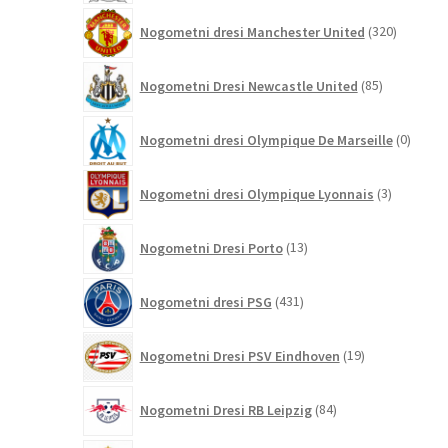
320
Nogometni dresi Manchester United
320
izdelkov
85
Nogometni Dresi Newcastle United
85
izdelkov
0
Nogometni dresi Olympique De Marseille
0
izdelk
3
Nogometni dresi Olympique Lyonnais
3
izdelki
13
Nogometni Dresi Porto
13
izdelkov
431
Nogometni dresi PSG
431
izdelkov
19
Nogometni Dresi PSV Eindhoven
19
izdelkov
84
Nogometni Dresi RB Leipzig
84
izdelkov