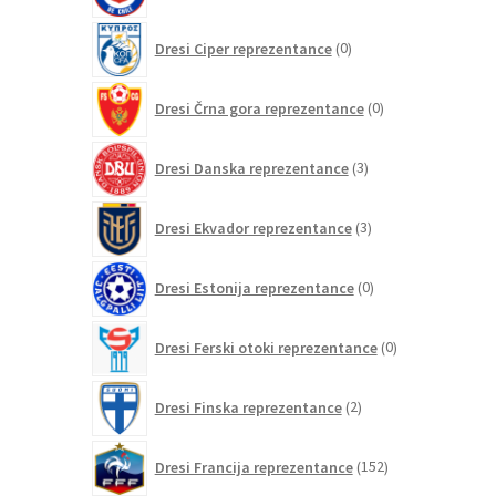
0
Dresi Ciper reprezentance
0
izdelkov
0
Dresi Črna gora reprezentance
0
izdelkov
3
Dresi Danska reprezentance
3
izdelki
3
Dresi Ekvador reprezentance
3
izdelki
0
Dresi Estonija reprezentance
0
izdelkov
0
Dresi Ferski otoki reprezentance
0
izdelkov
2
Dresi Finska reprezentance
2
izdelka
152
Dresi Francija reprezentance
152
izdelkov