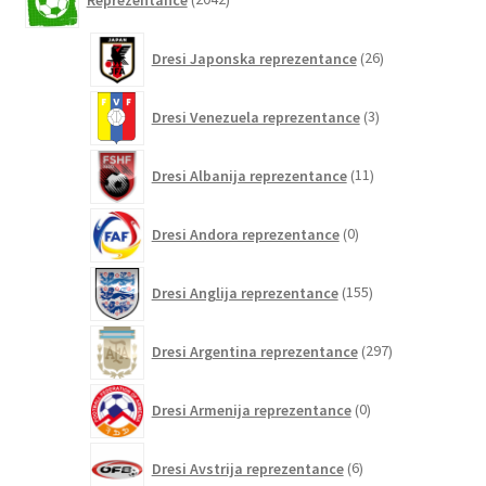
izdelkov
26
Dresi Japonska reprezentance
26
izdelkov
3
Dresi Venezuela reprezentance
3
izdelki
11
Dresi Albanija reprezentance
11
izdelkov
0
Dresi Andora reprezentance
0
izdelkov
155
Dresi Anglija reprezentance
155
izdelkov
297
Dresi Argentina reprezentance
297
izdelkov
0
Dresi Armenija reprezentance
0
izdelkov
6
Dresi Avstrija reprezentance
6
izdelkov