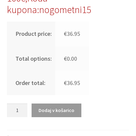
kupona:nogometni15
Product price:
€36.95
Total options:
€0.00
Order total:
€36.95
Moški
Dodaj v košarico
Nogometni
dresi
Paris