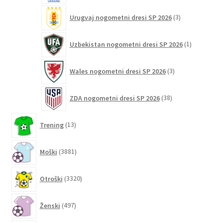
3
Urugvaj nogometni dresi SP 2026
3
izdelki
1
Uzbekistan nogometni dresi SP 2026
1
izdelek
3
Wales nogometni dresi SP 2026
3
izdelki
38
ZDA nogometni dresi SP 2026
38
izdelkov
13
Trening
13
izdelkov
3881
Moški
3881
izdelkov
3320
Otroški
3320
izdelkov
497
Ženski
497
izdelkov