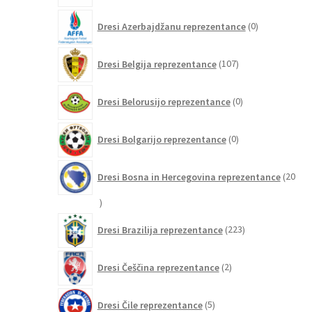
0
Dresi Azerbajdžanu reprezentance
0
izdelkov
107
Dresi Belgija reprezentance
107
izdelkov
0
Dresi Belorusijo reprezentance
0
izdelkov
0
Dresi Bolgarijo reprezentance
0
izdelkov
Dresi Bosna in Hercegovina reprezentance
20
20
izdelkov
223
Dresi Brazilija reprezentance
223
izdelkov
2
Dresi Češčina reprezentance
2
izdelka
5
Dresi Čile reprezentance
5
izdelkov