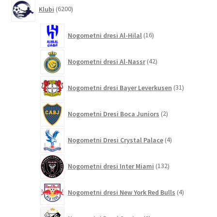
6200
Klubi
6200
izdelkov
16
Nogometni dresi Al-Hilal
16
izdelkov
42
Nogometni dresi Al-Nassr
42
izdelkov
31
Nogometni dresi Bayer Leverkusen
31
izdelkov
2
Nogometni Dresi Boca Juniors
2
izdelka
4
Nogometni Dresi Crystal Palace
4
izdelki
132
Nogometni dresi Inter Miami
132
izdelkov
4
Nogometni dresi New York Red Bulls
4
izdelki
9