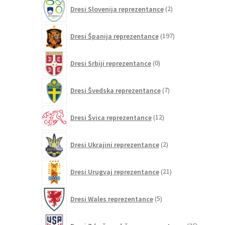
2
Dresi Slovenija reprezentance
2
izdelka
197
Dresi Španija reprezentance
197
izdelkov
0
Dresi Srbiji reprezentance
0
izdelkov
7
Dresi Švedska reprezentance
7
izdelkov
12
Dresi Švica reprezentance
12
izdelkov
2
Dresi Ukrajini reprezentance
2
izdelka
21
Dresi Urugvaj reprezentance
21
izdelkov
5
Dresi Wales reprezentance
5
izdelkov
26