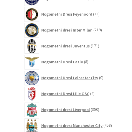
izdelkov
13
Nogometni Dresi Feyenoord
13
izdelkov
219
Nogometni dresi Inter Milan
219
izdelkov
171
Nogometni dresi Juventus
171
izdelkov
8
Nogometni Dresi Lazio
8
izdelkov
0
Nogometni Dresi Leicester City
0
izdelkov
4
Nogometni Dresi Lille OSC
4
izdelki
350
Nogometni dresi Liverpool
350
izdelkov
458
Nogometni dresi Manchester City
458
izdelkov