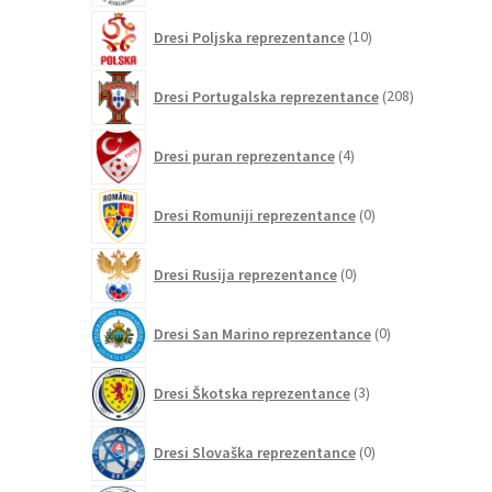
10
Dresi Poljska reprezentance
10
izdelkov
208
Dresi Portugalska reprezentance
208
izdelkov
4
Dresi puran reprezentance
4
izdelki
0
Dresi Romuniji reprezentance
0
izdelkov
0
Dresi Rusija reprezentance
0
izdelkov
0
Dresi San Marino reprezentance
0
izdelkov
3
Dresi Škotska reprezentance
3
izdelki
0
Dresi Slovaška reprezentance
0
izdelkov