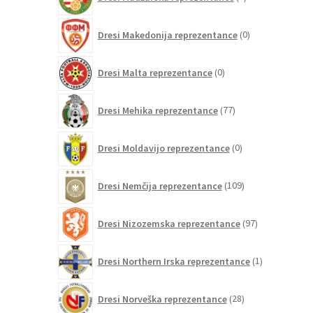
izdelek
0
Dresi Makedonija reprezentance
0
izdelkov
0
Dresi Malta reprezentance
0
izdelkov
77
Dresi Mehika reprezentance
77
izdelkov
0
Dresi Moldavijo reprezentance
0
izdelkov
109
Dresi Nemčija reprezentance
109
izdelkov
97
Dresi Nizozemska reprezentance
97
izdelkov
1
Dresi Northern Irska reprezentance
1
izdelek
28
Dresi Norveška reprezentance
28
izdelkov