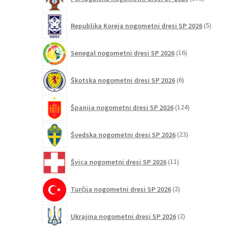
izdelko
5
Republika Koreja nogometni dresi SP 2026
5
izdel
16
Senegal nogometni dresi SP 2026
16
izdelkov
6
Škotska nogometni dresi SP 2026
6
izdelkov
124
Španija nogometni dresi SP 2026
124
izdelkov
23
Švedska nogometni dresi SP 2026
23
izdelkov
11
Švica nogometni dresi SP 2026
11
izdelkov
2
Turčija nogometni dresi SP 2026
2
izdelka
2
Ukrajina nogometni dresi SP 2026
2
izdelka