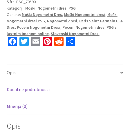
Saint-
Šifra:
PSG_70590
Kategoriji:
Moški
,
Nogometni dresi PSG
Germain
Oznake:
Moški Nogometni Dres
,
Moški Nogometni dresi
,
Moški
PSG
Nogometni dresi PSG
,
Nogometni dresi
,
Paris Saint Germain PSG
Gostujoči
Dres
,
Poceni Nogometni Dresi
,
Poceni Nogometni dresi PSG z
2023
lastnim imenom online
,
Slovenski Nogometni Dresi
Kratek
Fa
T
E
Pi
R
S
Rokav
ce
wi
m
nt
e
h
+
b
tt
ai
er
d
ar
Kratke
o
er
l
es
di
e
hlače
Opis
KEAN
o
t
t
18
k
količina
Dodatne podrobnosti
Mnenja (0)
Opis