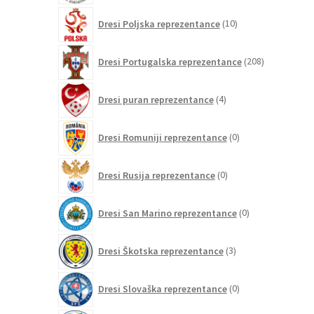
10
Dresi Poljska reprezentance
10
izdelkov
208
Dresi Portugalska reprezentance
208
izdelkov
4
Dresi puran reprezentance
4
izdelki
0
Dresi Romuniji reprezentance
0
izdelkov
0
Dresi Rusija reprezentance
0
izdelkov
0
Dresi San Marino reprezentance
0
izdelkov
3
Dresi Škotska reprezentance
3
izdelki
0
Dresi Slovaška reprezentance
0
izdelkov