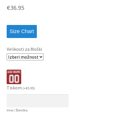
€
36.95
Size Chart
Velikosti za Moški
Tiskom
(
+
€
5.95
)
Imei / Številka