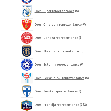
0
Dresi Ciper reprezentance
0
izdelkov
0
Dresi Črna gora reprezentance
0
izdelkov
3
Dresi Danska reprezentance
3
izdelki
3
Dresi Ekvador reprezentance
3
izdelki
0
Dresi Estonija reprezentance
0
izdelkov
0
Dresi Ferski otoki reprezentance
0
izdelkov
2
Dresi Finska reprezentance
2
izdelka
152
Dresi Francija reprezentance
152
izdelkov