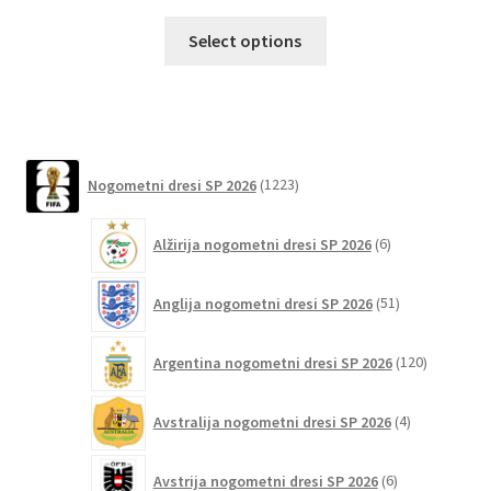
Ta
Select options
izdelek
ima
več
različic.
Možnosti
1223
Nogometni dresi SP 2026
1223
lahko
izdelkov
izberete
6
Alžirija nogometni dresi SP 2026
6
na
izdelkov
strani
51
izdelka
Anglija nogometni dresi SP 2026
51
izdelkov
120
Argentina nogometni dresi SP 2026
120
izdelkov
4
Avstralija nogometni dresi SP 2026
4
izdelki
6
Avstrija nogometni dresi SP 2026
6
izdelkov