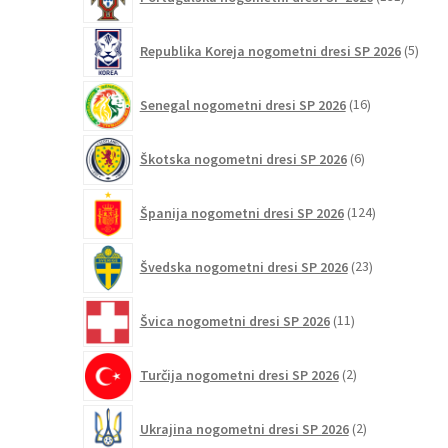
izdelko
5
Republika Koreja nogometni dresi SP 2026
5
izdel
16
Senegal nogometni dresi SP 2026
16
izdelkov
6
Škotska nogometni dresi SP 2026
6
izdelkov
124
Španija nogometni dresi SP 2026
124
izdelkov
23
Švedska nogometni dresi SP 2026
23
izdelkov
11
Švica nogometni dresi SP 2026
11
izdelkov
2
Turčija nogometni dresi SP 2026
2
izdelka
2
Ukrajina nogometni dresi SP 2026
2
izdelka