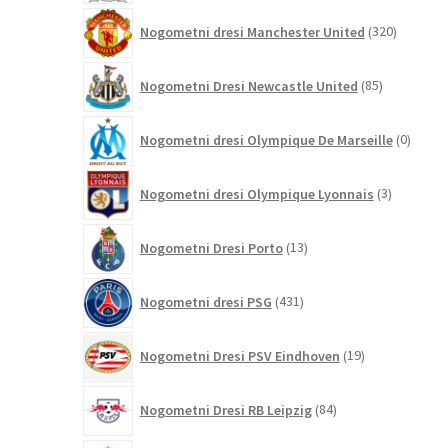
320
Nogometni dresi Manchester United
320
izdelkov
85
Nogometni Dresi Newcastle United
85
izdelkov
0
Nogometni dresi Olympique De Marseille
0
izdelk
3
Nogometni dresi Olympique Lyonnais
3
izdelki
13
Nogometni Dresi Porto
13
izdelkov
431
Nogometni dresi PSG
431
izdelkov
19
Nogometni Dresi PSV Eindhoven
19
izdelkov
84
Nogometni Dresi RB Leipzig
84
izdelkov