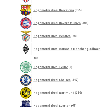
695
Nogometni dresi Barcelona
695
izdelkov
306
Nogometni dresi Bayern Munich
306
izdelkov
26
Nogometni Dresi Benfica
26
izdelkov
Nogometni Dresi Borussia Monchengladbach
8
8
izdelkov
8
Nogometni Dresi Celtic
8
izdelkov
347
Nogometni dresi Chelsea
347
izdelkov
196
Nogometni dresi Dortmund
196
izdelkov
68
Nogometni dresi Everton
68