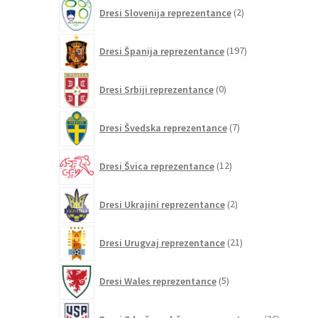
2
Dresi Slovenija reprezentance
2
izdelka
197
Dresi Španija reprezentance
197
izdelkov
0
Dresi Srbiji reprezentance
0
izdelkov
7
Dresi Švedska reprezentance
7
izdelkov
12
Dresi Švica reprezentance
12
izdelkov
2
Dresi Ukrajini reprezentance
2
izdelka
21
Dresi Urugvaj reprezentance
21
izdelkov
5
Dresi Wales reprezentance
5
izdelkov
26