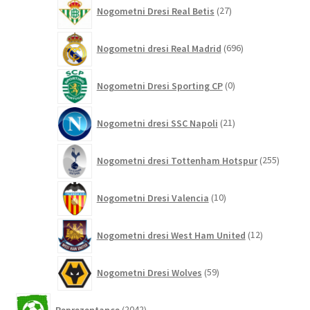
27
Nogometni Dresi Real Betis
27
izdelkov
696
Nogometni dresi Real Madrid
696
izdelkov
0
Nogometni Dresi Sporting CP
0
izdelkov
21
Nogometni dresi SSC Napoli
21
izdelkov
255
Nogometni dresi Tottenham Hotspur
255
izdelko
10
Nogometni Dresi Valencia
10
izdelkov
12
Nogometni dresi West Ham United
12
izdelkov
59
Nogometni Dresi Wolves
59
izdelkov
2042
Reprezentance
2042