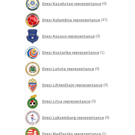
Dresi Kazahstan reprezentance
0
izdelkov
47
Dresi Kolumbija reprezentance
47
izdelkov
0
Dresi Kosovo reprezentance
0
izdelkov
1
Dresi Kostarika reprezentance
1
izdelek
0
Dresi Latvija reprezentance
0
izdelkov
0
Dresi Lihtenštajn reprezentance
0
izdelkov
0
Dresi Litva reprezentance
0
izdelkov
0
Dresi Luksemburg reprezentance
0
izdelkov
1
Dresi Madžarska reprezentance
1