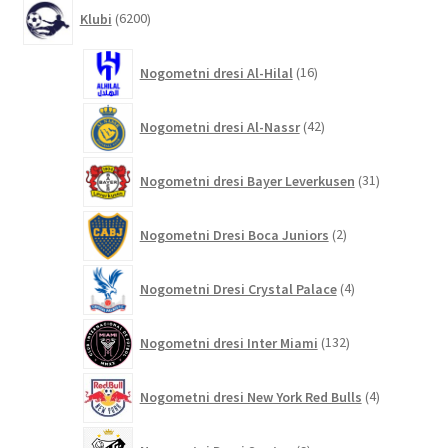
6200
Klubi
6200
izdelkov
16
Nogometni dresi Al-Hilal
16
izdelkov
42
Nogometni dresi Al-Nassr
42
izdelkov
31
Nogometni dresi Bayer Leverkusen
31
izdelkov
2
Nogometni Dresi Boca Juniors
2
izdelka
4
Nogometni Dresi Crystal Palace
4
izdelki
132
Nogometni dresi Inter Miami
132
izdelkov
4
Nogometni dresi New York Red Bulls
4
izdelki
9