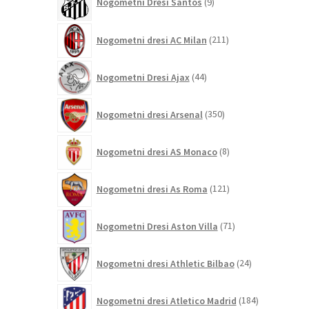
Nogometni Dresi Santos
9
izdelkov
211
Nogometni dresi AC Milan
211
izdelkov
44
Nogometni Dresi Ajax
44
izdelkov
350
Nogometni dresi Arsenal
350
izdelkov
8
Nogometni dresi AS Monaco
8
izdelkov
121
Nogometni dresi As Roma
121
izdelkov
71
Nogometni Dresi Aston Villa
71
izdelkov
24
Nogometni dresi Athletic Bilbao
24
izdelkov
184
Nogometni dresi Atletico Madrid
184
izdelkov