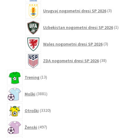
3
Urugvaj nogometni dresi SP 2026
3
izdelki
1
Uzbekistan nogometni dresi SP 2026
1
izdelek
3
Wales nogometni dresi SP 2026
3
izdelki
38
ZDA nogometni dresi SP 2026
38
izdelkov
13
Trening
13
izdelkov
3881
Moški
3881
izdelkov
3320
Otroški
3320
izdelkov
497
Ženski
497
izdelkov