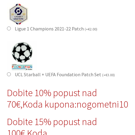
Ligue 1 Champions 2021-22 Patch
(
+
€
2.00
)
UCL Starball + UEFA Foundation Patch Set
(
+
€
3.00
)
Dobite 10% popust nad
70€,Koda kupona:nogometni10
Dobite 15% popust nad
100€,Koda