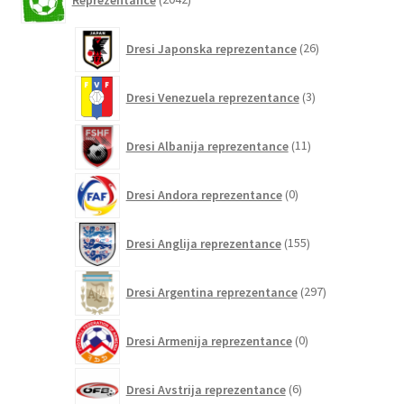
izdelkov
26
Dresi Japonska reprezentance
26
izdelkov
3
Dresi Venezuela reprezentance
3
izdelki
11
Dresi Albanija reprezentance
11
izdelkov
0
Dresi Andora reprezentance
0
izdelkov
155
Dresi Anglija reprezentance
155
izdelkov
297
Dresi Argentina reprezentance
297
izdelkov
0
Dresi Armenija reprezentance
0
izdelkov
6
Dresi Avstrija reprezentance
6
izdelkov