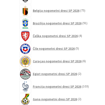
75
Belgija nogometni dresi SP 2026
75
izdelkov
91
Brazilija nogometni dresi SP 2026
91
izdelkov
4
Češka nogometni dresi SP 2026
4
izdelki
5
Čile nogometni dresi SP 2026
5
izdelkov
6
Curaçao nogometni dresi SP 2026
6
izdelkov
2
Egipt nogometni dresi SP 2026
2
izdelka
103
Francija nogometni dresi SP 2026
103
izdelki
2
Gana nogometni dresi SP 2026
2
izdelka