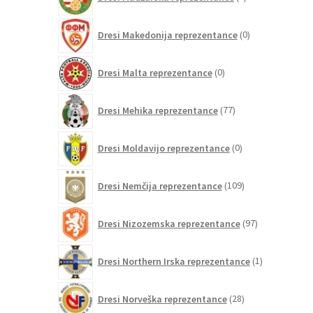
izdelek
0
Dresi Makedonija reprezentance
0
izdelkov
0
Dresi Malta reprezentance
0
izdelkov
77
Dresi Mehika reprezentance
77
izdelkov
0
Dresi Moldavijo reprezentance
0
izdelkov
109
Dresi Nemčija reprezentance
109
izdelkov
97
Dresi Nizozemska reprezentance
97
izdelkov
1
Dresi Northern Irska reprezentance
1
izdelek
28
Dresi Norveška reprezentance
28
izdelkov