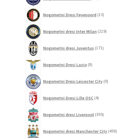
izdelkov
13
Nogometni Dresi Feyenoord
13
izdelkov
219
Nogometni dresi Inter Milan
219
izdelkov
171
Nogometni dresi Juventus
171
izdelkov
8
Nogometni Dresi Lazio
8
izdelkov
0
Nogometni Dresi Leicester City
0
izdelkov
4
Nogometni Dresi Lille OSC
4
izdelki
350
Nogometni dresi Liverpool
350
izdelkov
458
Nogometni dresi Manchester City
458
izdelkov