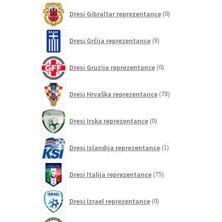
0
Dresi Gibraltar reprezentance
0
izdelkov
8
Dresi Grčija reprezentance
8
izdelkov
0
Dresi Gruzija reprezentance
0
izdelkov
78
Dresi Hrvaška reprezentance
78
izdelkov
0
Dresi Irska reprezentance
0
izdelkov
1
Dresi Islandija reprezentance
1
izdelek
75
Dresi Italija reprezentance
75
izdelkov
0
Dresi Izrael reprezentance
0
izdelkov
0