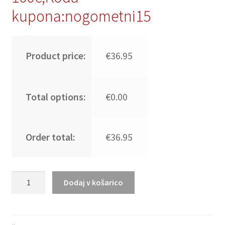
kupona:nogometni15
Product price:
€36.95
Total options:
€0.00
Order total:
€36.95
Moški
Dodaj v košarico
Nogometni
dresi
Paris