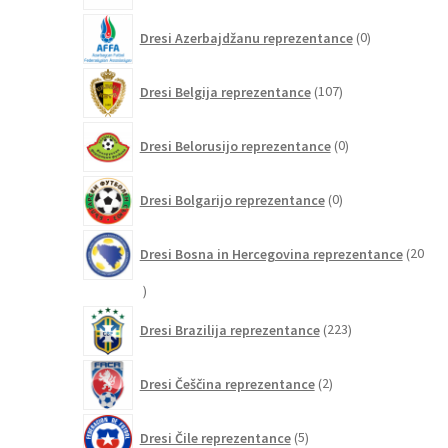
0
Dresi Azerbajdžanu reprezentance
0
izdelkov
107
Dresi Belgija reprezentance
107
izdelkov
0
Dresi Belorusijo reprezentance
0
izdelkov
0
Dresi Bolgarijo reprezentance
0
izdelkov
Dresi Bosna in Hercegovina reprezentance
20
20
izdelkov
223
Dresi Brazilija reprezentance
223
izdelkov
2
Dresi Češčina reprezentance
2
izdelka
5
Dresi Čile reprezentance
5
izdelkov