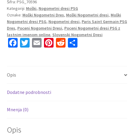
Saint-
Šifra:
PSG_70596
Kategoriji:
Moški
,
Nogometni dresi PSG
Germain
Oznake:
Moški Nogometni Dres
,
Moški Nogometni dresi
,
Moški
PSG
Nogometni dresi PSG
,
Nogometni dresi
,
Paris Saint Germain PSG
Gostujoči
Dres
,
Poceni Nogometni Dresi
,
Poceni Nogometni dresi PSG z
2023
lastnim imenom online
,
Slovenski Nogometni Dresi
Kratek
Fa
T
E
Pi
R
S
Rokav
ce
wi
m
nt
e
h
+
b
tt
ai
er
d
ar
Kratke
o
er
l
es
di
e
hlače
Opis
NEYMAR
o
t
t
jR
k
10
Dodatne podrobnosti
količina
Mnenja (0)
Opis