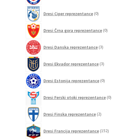
0
Dresi Ciper reprezentance
0
izdelkov
0
Dresi Črna gora reprezentance
0
izdelkov
3
Dresi Danska reprezentance
3
izdelki
3
Dresi Ekvador reprezentance
3
izdelki
0
Dresi Estonija reprezentance
0
izdelkov
0
Dresi Ferski otoki reprezentance
0
izdelkov
2
Dresi Finska reprezentance
2
izdelka
152
Dresi Francija reprezentance
152
izdelkov