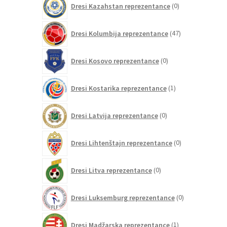
Dresi Kazahstan reprezentance
0
izdelkov
47
Dresi Kolumbija reprezentance
47
izdelkov
0
Dresi Kosovo reprezentance
0
izdelkov
1
Dresi Kostarika reprezentance
1
izdelek
0
Dresi Latvija reprezentance
0
izdelkov
0
Dresi Lihtenštajn reprezentance
0
izdelkov
0
Dresi Litva reprezentance
0
izdelkov
0
Dresi Luksemburg reprezentance
0
izdelkov
1
Dresi Madžarska reprezentance
1