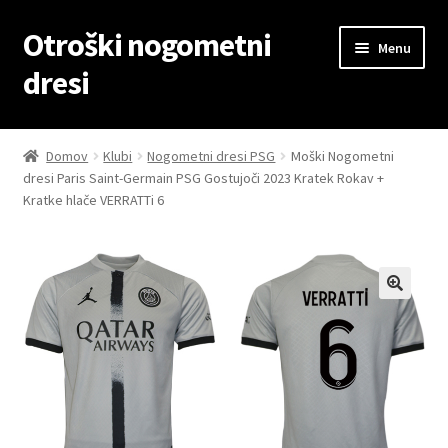
Otroški nogometni
Skip
Skip
Menu
to
to
dresi
navigation
content
Domov
Domov
Klubi
Nogometni dresi PSG
Moški Nogometni
dresi Paris Saint-Germain PSG Gostujoči 2023 Kratek Rokav +
Blog
Kratke hlače VERRATTi 6
Kontaktiraj nas
Košarica
Moj račun
Trgovina
Zaključek nakupa