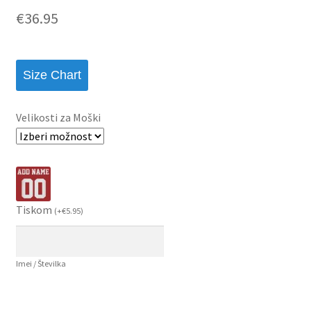
€
36.95
Size Chart
Velikosti za Moški
Tiskom
(
+
€
5.95
)
Imei / Številka