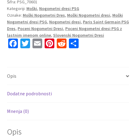
Saint-
Šifra:
PSG_70601
Kategoriji:
Moški
,
Nogometni dresi PSG
Germain
Oznake:
Moški Nogometni Dres
,
Moški Nogometni dresi
,
Moški
PSG
Nogometni dresi PSG
,
Nogometni dresi
,
Paris Saint Germain PSG
Gostujoči
Dres
,
Poceni Nogometni Dresi
,
Poceni Nogometni dresi PSG z
2023
lastnim imenom online
,
Slovenski Nogometni Dresi
Kratek
Fa
T
E
Pi
R
S
Rokav
ce
wi
m
nt
e
h
+
b
tt
ai
er
d
ar
Kratke
o
er
l
es
di
e
hlače
Opis
VERRATTi
o
t
t
6
k
količina
Dodatne podrobnosti
Mnenja (0)
Opis