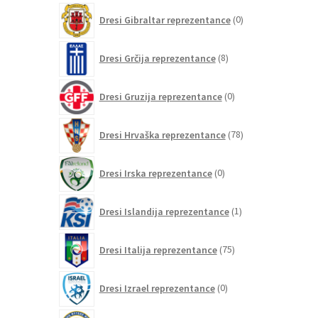
0
Dresi Gibraltar reprezentance
0
izdelkov
8
Dresi Grčija reprezentance
8
izdelkov
0
Dresi Gruzija reprezentance
0
izdelkov
78
Dresi Hrvaška reprezentance
78
izdelkov
0
Dresi Irska reprezentance
0
izdelkov
1
Dresi Islandija reprezentance
1
izdelek
75
Dresi Italija reprezentance
75
izdelkov
0
Dresi Izrael reprezentance
0
izdelkov
0