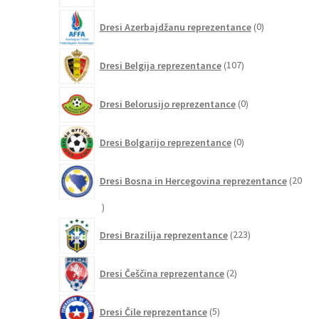
0
Dresi Azerbajdžanu reprezentance
0
izdelkov
107
Dresi Belgija reprezentance
107
izdelkov
0
Dresi Belorusijo reprezentance
0
izdelkov
0
Dresi Bolgarijo reprezentance
0
izdelkov
Dresi Bosna in Hercegovina reprezentance
20
20
izdelkov
223
Dresi Brazilija reprezentance
223
izdelkov
2
Dresi Češčina reprezentance
2
izdelka
5
Dresi Čile reprezentance
5
izdelkov