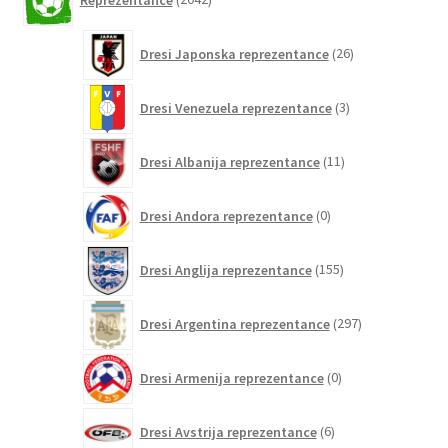
izdelkov
26
Dresi Japonska reprezentance
26
izdelkov
3
Dresi Venezuela reprezentance
3
izdelki
11
Dresi Albanija reprezentance
11
izdelkov
0
Dresi Andora reprezentance
0
izdelkov
155
Dresi Anglija reprezentance
155
izdelkov
297
Dresi Argentina reprezentance
297
izdelkov
0
Dresi Armenija reprezentance
0
izdelkov
6
Dresi Avstrija reprezentance
6
izdelkov