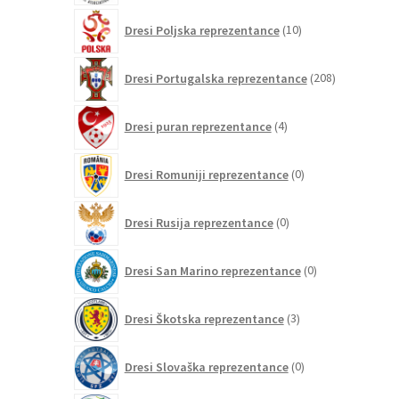
10
Dresi Poljska reprezentance
10
izdelkov
208
Dresi Portugalska reprezentance
208
izdelkov
4
Dresi puran reprezentance
4
izdelki
0
Dresi Romuniji reprezentance
0
izdelkov
0
Dresi Rusija reprezentance
0
izdelkov
0
Dresi San Marino reprezentance
0
izdelkov
3
Dresi Škotska reprezentance
3
izdelki
0
Dresi Slovaška reprezentance
0
izdelkov