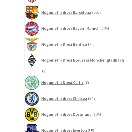
695
Nogometni dresi Barcelona
695
izdelkov
306
Nogometni dresi Bayern Munich
306
izdelkov
26
Nogometni Dresi Benfica
26
izdelkov
Nogometni Dresi Borussia Monchengladbach
8
8
izdelkov
8
Nogometni Dresi Celtic
8
izdelkov
347
Nogometni dresi Chelsea
347
izdelkov
196
Nogometni dresi Dortmund
196
izdelkov
68
Nogometni dresi Everton
68