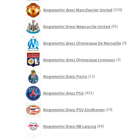
320
Nogometni dresi Manchester United
320
izdelkov
85
Nogometni Dresi Newcastle United
85
izdelkov
0
Nogometni dresi Olympique De Marseille
0
izdelk
3
Nogometni dresi Olympique Lyonnais
3
izdelki
13
Nogometni Dresi Porto
13
izdelkov
431
Nogometni dresi PSG
431
izdelkov
19
Nogometni Dresi PSV Eindhoven
19
izdelkov
84
Nogometni Dresi RB Leipzig
84
izdelkov