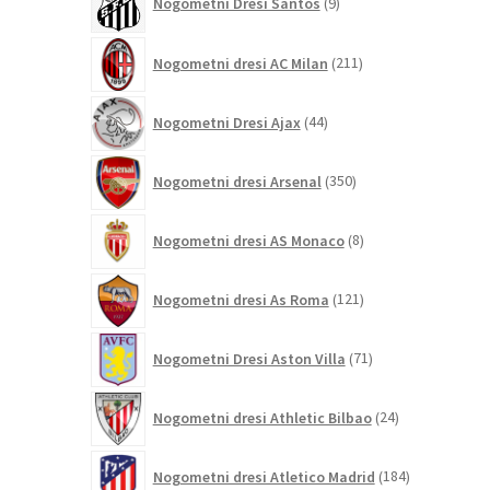
Nogometni Dresi Santos
9
izdelkov
211
Nogometni dresi AC Milan
211
izdelkov
44
Nogometni Dresi Ajax
44
izdelkov
350
Nogometni dresi Arsenal
350
izdelkov
8
Nogometni dresi AS Monaco
8
izdelkov
121
Nogometni dresi As Roma
121
izdelkov
71
Nogometni Dresi Aston Villa
71
izdelkov
24
Nogometni dresi Athletic Bilbao
24
izdelkov
184
Nogometni dresi Atletico Madrid
184
izdelkov