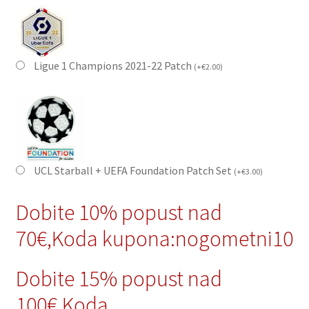
Ligue 1 Champions 2021-22 Patch
(
+
€
2.00
)
UCL Starball + UEFA Foundation Patch Set
(
+
€
3.00
)
Dobite 10% popust nad
70€,Koda kupona:nogometni10
Dobite 15% popust nad
100€,Koda