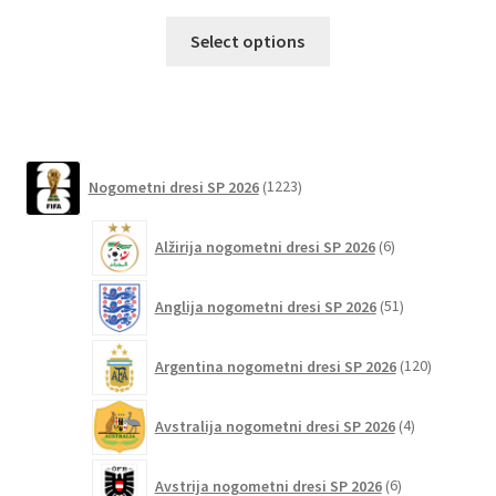
Ta
Select options
izdelek
ima
več
različic.
Možnosti
1223
Nogometni dresi SP 2026
1223
lahko
izdelkov
izberete
6
Alžirija nogometni dresi SP 2026
6
na
izdelkov
strani
51
izdelka
Anglija nogometni dresi SP 2026
51
izdelkov
120
Argentina nogometni dresi SP 2026
120
izdelkov
4
Avstralija nogometni dresi SP 2026
4
izdelki
6
Avstrija nogometni dresi SP 2026
6
izdelkov