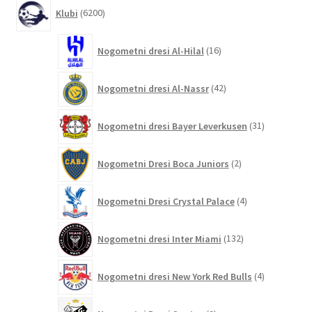
6200
Klubi
6200
izdelkov
16
Nogometni dresi Al-Hilal
16
izdelkov
42
Nogometni dresi Al-Nassr
42
izdelkov
31
Nogometni dresi Bayer Leverkusen
31
izdelkov
2
Nogometni Dresi Boca Juniors
2
izdelka
4
Nogometni Dresi Crystal Palace
4
izdelki
132
Nogometni dresi Inter Miami
132
izdelkov
4
Nogometni dresi New York Red Bulls
4
izdelki
9