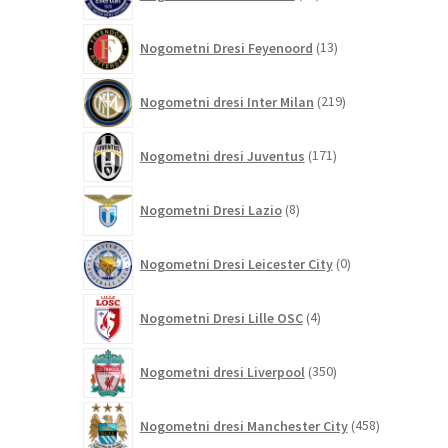
izdelkov
13
Nogometni Dresi Feyenoord
13
izdelkov
219
Nogometni dresi Inter Milan
219
izdelkov
171
Nogometni dresi Juventus
171
izdelkov
8
Nogometni Dresi Lazio
8
izdelkov
0
Nogometni Dresi Leicester City
0
izdelkov
4
Nogometni Dresi Lille OSC
4
izdelki
350
Nogometni dresi Liverpool
350
izdelkov
458
Nogometni dresi Manchester City
458
izdelkov