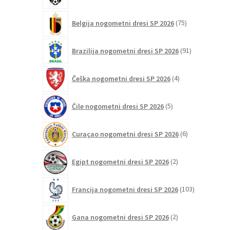
75
Belgija nogometni dresi SP 2026
75
izdelkov
91
Brazilija nogometni dresi SP 2026
91
izdelkov
4
Češka nogometni dresi SP 2026
4
izdelki
5
Čile nogometni dresi SP 2026
5
izdelkov
6
Curaçao nogometni dresi SP 2026
6
izdelkov
2
Egipt nogometni dresi SP 2026
2
izdelka
103
Francija nogometni dresi SP 2026
103
izdelki
2
Gana nogometni dresi SP 2026
2
izdelka