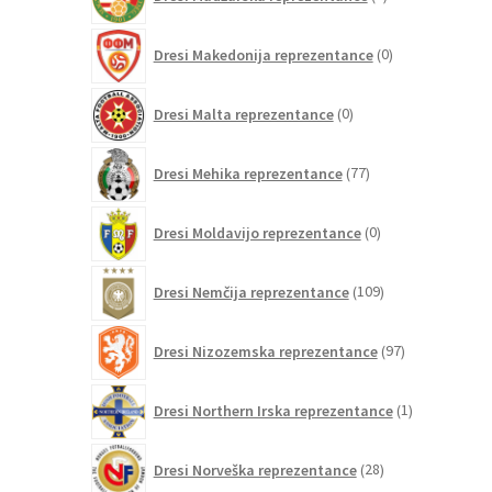
izdelek
0
Dresi Makedonija reprezentance
0
izdelkov
0
Dresi Malta reprezentance
0
izdelkov
77
Dresi Mehika reprezentance
77
izdelkov
0
Dresi Moldavijo reprezentance
0
izdelkov
109
Dresi Nemčija reprezentance
109
izdelkov
97
Dresi Nizozemska reprezentance
97
izdelkov
1
Dresi Northern Irska reprezentance
1
izdelek
28
Dresi Norveška reprezentance
28
izdelkov