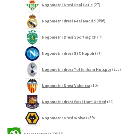
27
Nogometni Dresi Real Betis
27
izdelkov
696
Nogometni dresi Real Madrid
696
izdelkov
0
Nogometni Dresi Sporting CP
0
izdelkov
21
Nogometni dresi SSC Napoli
21
izdelkov
255
Nogometni dresi Tottenham Hotspur
255
izdelko
10
Nogometni Dresi Valencia
10
izdelkov
12
Nogometni dresi West Ham United
12
izdelkov
59
Nogometni Dresi Wolves
59
izdelkov
2042
Reprezentance
2042