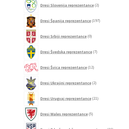
2
Dresi Slovenija reprezentance
2
izdelka
197
Dresi Španija reprezentance
197
izdelkov
0
Dresi Srbiji reprezentance
0
izdelkov
7
Dresi Švedska reprezentance
7
izdelkov
12
Dresi Švica reprezentance
12
izdelkov
2
Dresi Ukrajini reprezentance
2
izdelka
21
Dresi Urugvaj reprezentance
21
izdelkov
5
Dresi Wales reprezentance
5
izdelkov
26