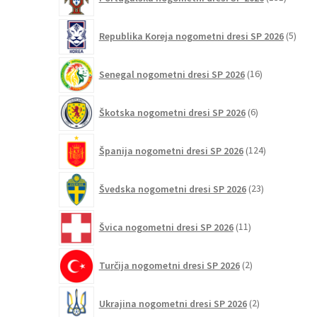
izdelko
5
Republika Koreja nogometni dresi SP 2026
5
izdel
16
Senegal nogometni dresi SP 2026
16
izdelkov
6
Škotska nogometni dresi SP 2026
6
izdelkov
124
Španija nogometni dresi SP 2026
124
izdelkov
23
Švedska nogometni dresi SP 2026
23
izdelkov
11
Švica nogometni dresi SP 2026
11
izdelkov
2
Turčija nogometni dresi SP 2026
2
izdelka
2
Ukrajina nogometni dresi SP 2026
2
izdelka