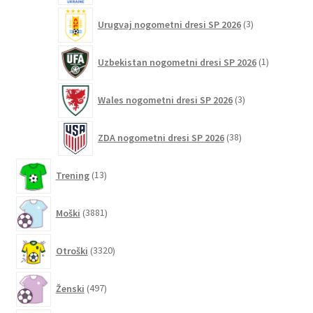
3
Urugvaj nogometni dresi SP 2026
3
izdelki
1
Uzbekistan nogometni dresi SP 2026
1
izdelek
3
Wales nogometni dresi SP 2026
3
izdelki
38
ZDA nogometni dresi SP 2026
38
izdelkov
13
Trening
13
izdelkov
3881
Moški
3881
izdelkov
3320
Otroški
3320
izdelkov
497
Ženski
497
izdelkov