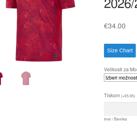
2026/
€
34.00
Size Chart
Velikosti za Mo
Tiskom
(
+
€
5.95
)
Imei / Številka