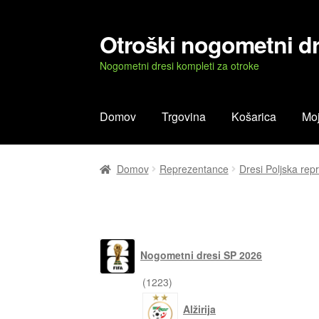
Otroški nogometni dr
Skip
Skip
to
to
Nogometni dresi kompleti za otroke
navigation
content
Domov
Trgovina
Košarica
Moj
Domov
Blog
Kontaktiraj nas
Košarica
Moj r
Domov
Reprezentance
Dresi Poljska rep
Nogometni dresi SP 2026
1223
1223
izdelkov
Alžirija