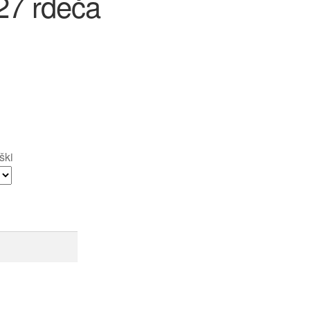
27 rdeča
ški