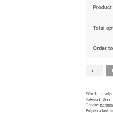
Product 
Total op
Order to
Moški
Nogometni
dresi
Poljska
Gostujoči
Šifra:
Ni na voljo
Kategoriji:
Dresi
2026/27
Oznake:
nogomet
rdeča
Poljska z lastn
količina