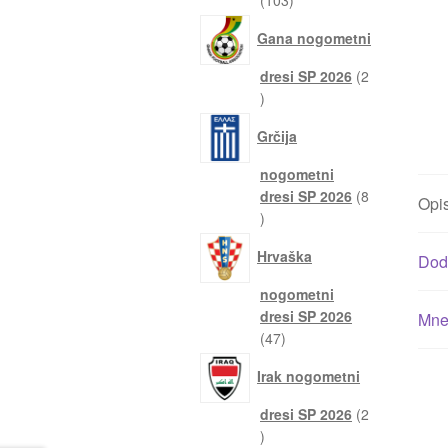
izdelki
Gana nogometni
dresi SP 2026
2
2
izdelka
Grčija
nogometni
dresi SP 2026
8
Opi
8
izdelkov
Hrvaška
Dod
nogometni
dresi SP 2026
Mnen
47
47
izdelkov
Irak nogometni
dresi SP 2026
2
2