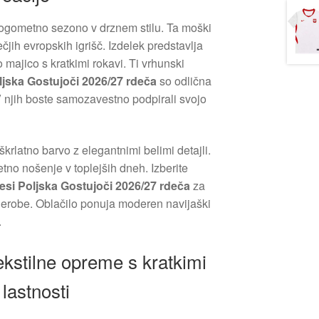
nogometno sezono v drznem stilu. Ta moški
čjih evropskih igrišč. Izdelek predstavlja
majico s kratkimi rokavi. Ti vrhunski
jska Gostujoči 2026/27 rdeča
so odlična
 V njih boste samozavestno podpirali svojo
rlatno barvo z elegantnimi belimi detajli.
etno nošenje v toplejših dneh. Izberite
si Poljska Gostujoči 2026/27 rdeča
za
derobe. Oblačilo ponuja moderen navijaški
.
ekstilne opreme s kratkimi
 lastnosti