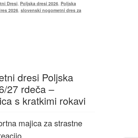
ni Dresi
,
Poljska dresi 2026
,
Poljska
dres 2026
,
slovenski nogometni dres za
ni dresi Poljska
6/27 rdeča –
ca s kratkimi rokavi
rtna majica za strastne
reacijo