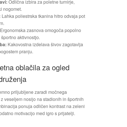
avi:
Odlična izbira za poletne turnirje,
ki nogomet.
:
Lahka poliestrska tkanina hitro odvaja pot
om.
Ergonomska zasnova omogoča popolno
športno aktivnostjo.
oba:
Kakovostna izdelava šivov zagotavlja
 pogostem pranju.
tna oblačila za ogled
druženja
emno priljubljene zaradi močnega
 z veseljem nosijo na stadionih in športnih
mbinacija ponuja odličen kontrast na zeleni
odatno motivacijo med igro s prijatelji.