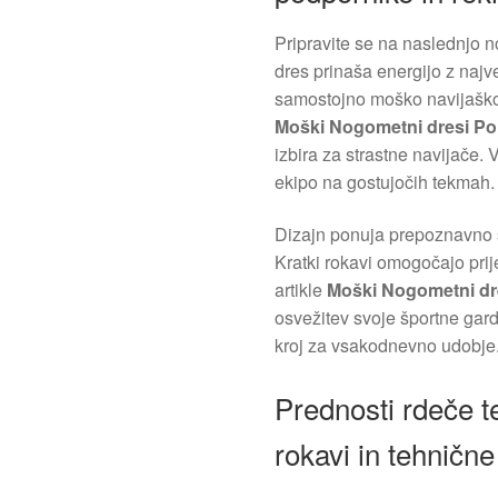
Pripravite se na naslednjo 
dres prinaša energijo z najve
samostojno moško navijaško 
Moški Nogometni dresi Pol
izbira za strastne navijače.
ekipo na gostujočih tekmah.
Dizajn ponuja prepoznavno šk
Kratki rokavi omogočajo prij
artikle
Moški Nogometni dre
osvežitev svoje športne gar
kroj za vsakodnevno udobje
Prednosti rdeče t
rokavi in tehnične