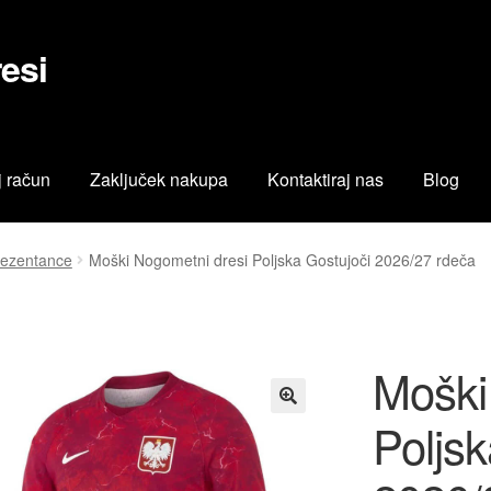
esi
 račun
Zaključek nakupa
Kontaktiraj nas
Blog
ačun
Trgovina
Zaključek nakupa
rezentance
Moški Nogometni dresi Poljska Gostujoči 2026/27 rdeča
Moški
Poljsk