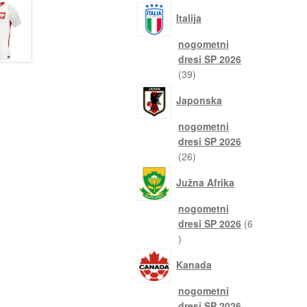
izdelka
Italija
nogometni
dresi SP 2026
39
39
izdelkov
Japonska
nogometni
dresi SP 2026
26
26
izdelkov
Južna Afrika
nogometni
dresi SP 2026
6
6
izdelkov
Kanada
nogometni
dresi SP 2026