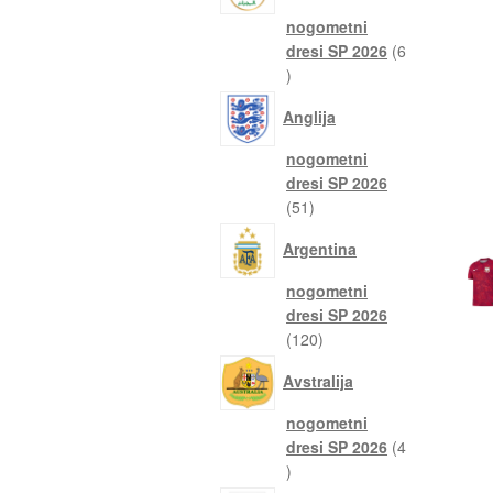
nogometni
dresi SP 2026
6
6
izdelkov
Anglija
nogometni
dresi SP 2026
51
51
izdelkov
Argentina
nogometni
dresi SP 2026
120
120
izdelkov
Avstralija
nogometni
dresi SP 2026
4
4