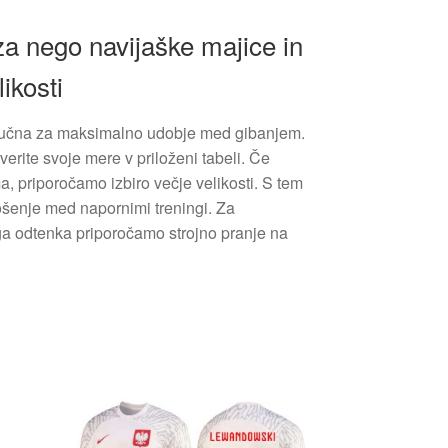
za nego navijaške majice in
ikosti
ključna za maksimalno udobje med gibanjem.
rite svoje mere v priloženi tabeli. Če
, priporočamo izbiro večje velikosti. S tem
ošenje med napornimi treningi. Za
ga odtenka priporočamo strojno pranje na