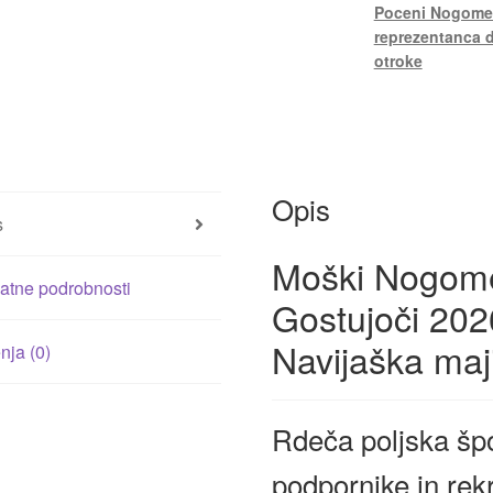
Poceni Nogomet
reprezentanca 
otroke
Opis
s
Moški Nogomet
atne podrobnosti
Gostujoči 202
Navijaška maji
ja (0)
Rdeča poljska špo
podpornike in rek