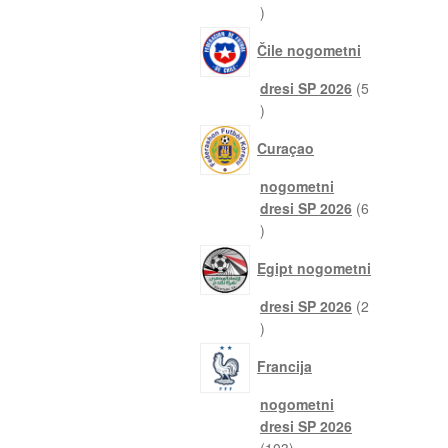
4
izdelki
Čile nogometni
dresi SP 2026
5
5
izdelkov
Curaçao
nogometni
dresi SP 2026
6
6
izdelkov
Egipt nogometni
dresi SP 2026
2
2
izdelka
Francija
nogometni
dresi SP 2026
103
103