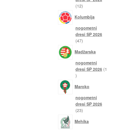
12
12
izdelkov
Kolumbija
nogometni
dresi SP 2026
47
47
izdelkov
Madžarska
nogometni
dresi SP 2026
1
1
izdelek
Maroko
nogometni
dresi SP 2026
23
23
izdelkov
Mehika