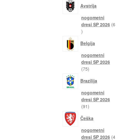
izdelki
Avstrija
nogometni
dresi SP 2026
6
6
izdelkov
Belgija
nogometni
dresi SP 2026
75
75
izdelkov
Brazilija
nogometni
dresi SP 2026
91
91
izdelkov
Češka
nogometni
dresi SP 2026
4