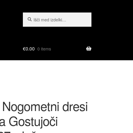
Išči:
Iskanje
€
0.00
0 items
 Nogometni dresi
a Gostujoči