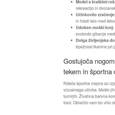
Model s kratkimi rok
rekreacijo in dvorans
Učinkovito zračenje
in hladi telo med tek
Udoben moški kroj:
svobodo gibanja med 
Dolga življenjska d
trpežnost tkanine pri
Gostujoča nogome
tekem in športna 
Rdeče športne majice so izj
vizualnega učinka. Moški jih
turnirjih. Živahna barvna ko
travi. Oblačilo vam bo vlilo d