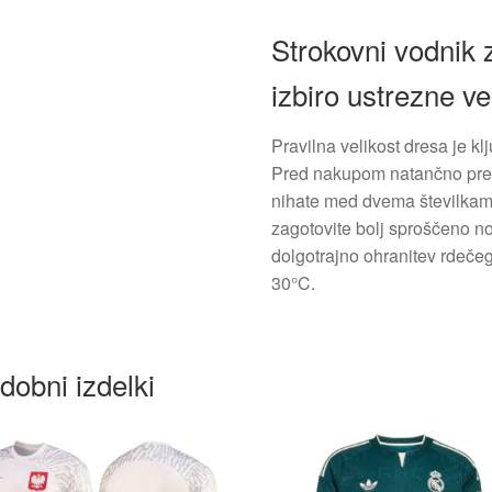
Strokovni vodnik 
izbiro ustrezne vel
Pravilna velikost dresa je 
Pred nakupom natančno preve
nihate med dvema številkama
zagotovite bolj sproščeno n
dolgotrajno ohranitev rdeče
30°C.
dobni izdelki