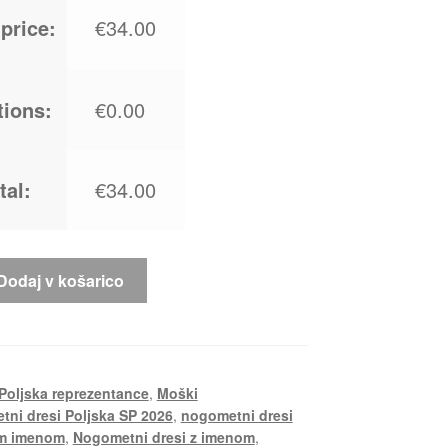
price:
€34.00
tions:
€0.00
tal:
€34.00
Dodaj v košarico
 Poljska reprezentance
,
Moški
ni dresi Poljska SP 2026
,
nogometni dresi
im imenom
,
Nogometni dresi z imenom
,