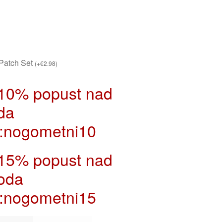
Patch Set
(
+
€
2.98
)
 10% popust nad
da
:nogometni10
 15% popust nad
oda
:nogometni15