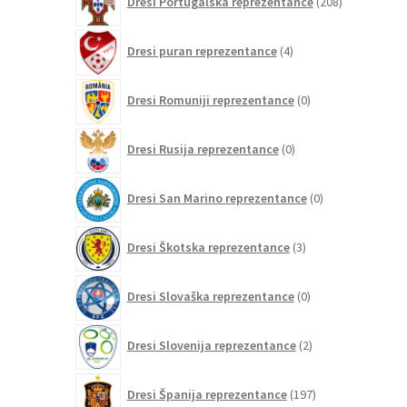
Dresi Portugalska reprezentance
208
izdelkov
4
Dresi puran reprezentance
4
izdelki
0
Dresi Romuniji reprezentance
0
izdelkov
0
Dresi Rusija reprezentance
0
izdelkov
0
Dresi San Marino reprezentance
0
izdelkov
3
Dresi Škotska reprezentance
3
izdelki
0
Dresi Slovaška reprezentance
0
izdelkov
2
Dresi Slovenija reprezentance
2
izdelka
197
Dresi Španija reprezentance
197
izdelkov