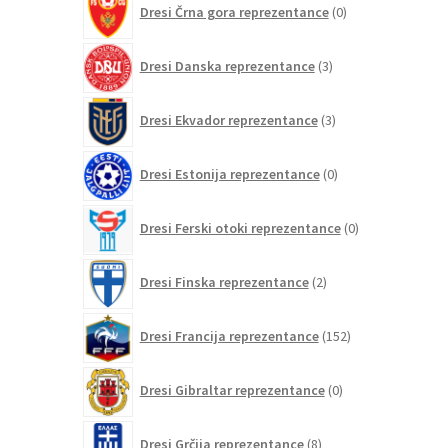
Dresi Črna gora reprezentance
0
izdelkov
3
Dresi Danska reprezentance
3
izdelki
3
Dresi Ekvador reprezentance
3
izdelki
0
Dresi Estonija reprezentance
0
izdelkov
0
Dresi Ferski otoki reprezentance
0
izdelkov
2
Dresi Finska reprezentance
2
izdelka
152
Dresi Francija reprezentance
152
izdelkov
0
Dresi Gibraltar reprezentance
0
izdelkov
8
Dresi Grčija reprezentance
8