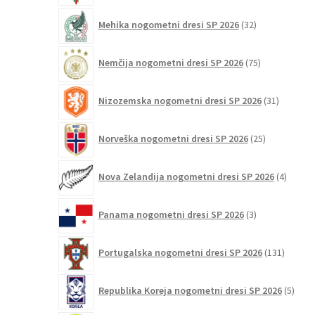
32
Mehika nogometni dresi SP 2026
32
izdelkov
75
Nemčija nogometni dresi SP 2026
75
izdelkov
31
Nizozemska nogometni dresi SP 2026
31
izdelkov
25
Norveška nogometni dresi SP 2026
25
izdelkov
4
Nova Zelandija nogometni dresi SP 2026
4
izdelki
3
Panama nogometni dresi SP 2026
3
izdelki
131
Portugalska nogometni dresi SP 2026
131
izdelko
5
Republika Koreja nogometni dresi SP 2026
5
izdel