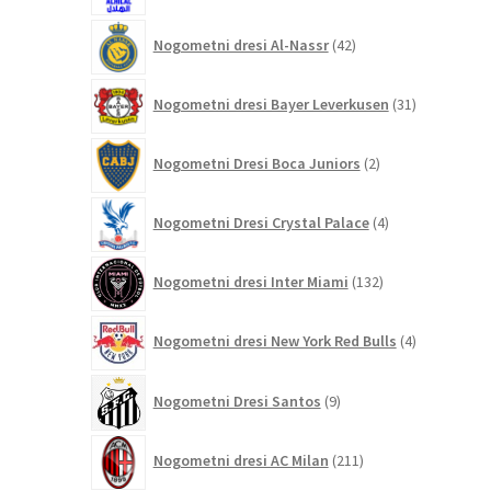
42
Nogometni dresi Al-Nassr
42
izdelkov
31
Nogometni dresi Bayer Leverkusen
31
izdelkov
2
Nogometni Dresi Boca Juniors
2
izdelka
4
Nogometni Dresi Crystal Palace
4
izdelki
132
Nogometni dresi Inter Miami
132
izdelkov
4
Nogometni dresi New York Red Bulls
4
izdelki
9
Nogometni Dresi Santos
9
izdelkov
211
Nogometni dresi AC Milan
211
izdelkov