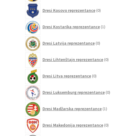
0
Dresi Kosovo reprezentance
0
izdelkov
1
Dresi Kostarika reprezentance
1
izdelek
0
Dresi Latvija reprezentance
0
izdelkov
0
Dresi Lihtenštajn reprezentance
0
izdelkov
0
Dresi Litva reprezentance
0
izdelkov
0
Dresi Luksemburg reprezentance
0
izdelkov
1
Dresi Madžarska reprezentance
1
izdelek
0
Dresi Makedonija reprezentance
0
izdelkov