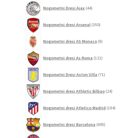
44
Nogometni Dresi Ajax
44
izdelkov
350
Nogometni dresi Arsenal
350
izdelkov
8
Nogometni dresi AS Monaco
8
izdelkov
121
Nogometni dresi As Roma
121
izdelkov
71
Nogometni Dresi Aston Villa
71
izdelkov
24
Nogometni dresi Athletic Bilbao
24
izdelkov
184
Nogometni dresi Atletico Madrid
184
izdelkov
695
Nogometni dresi Barcelona
695
izdelkov
306