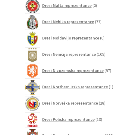
0
Dresi Malta reprezentance
0
izdelkov
77
Dresi Mehika reprezentance
77
izdelkov
0
Dresi Moldavijo reprezentance
0
izdelkov
109
Dresi Nemčija reprezentance
109
izdelkov
97
Dresi Nizozemska reprezentance
97
izdelkov
1
Dresi Northern Irska reprezentance
1
izdelek
28
Dresi Norveška reprezentance
28
izdelkov
10
Dresi Poljska reprezentance
10
izdelkov
208