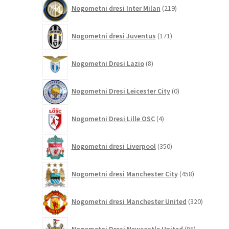
219
Nogometni dresi Inter Milan
219
izdelkov
171
Nogometni dresi Juventus
171
izdelkov
8
Nogometni Dresi Lazio
8
izdelkov
0
Nogometni Dresi Leicester City
0
izdelkov
4
Nogometni Dresi Lille OSC
4
izdelki
350
Nogometni dresi Liverpool
350
izdelkov
458
Nogometni dresi Manchester City
458
izdelkov
320
Nogometni dresi Manchester United
320
izdelkov
85