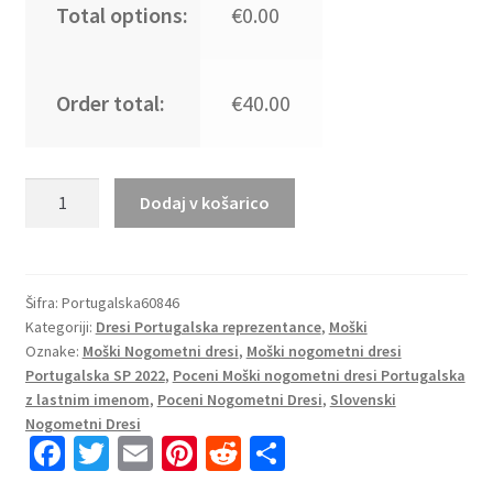
Total options:
€0.00
Order total:
€40.00
Moški
Dodaj v košarico
Nogometni
dresi
Portugalska
Gostujoči
Šifra:
Portugalska60846
Kategoriji:
Dresi Portugalska reprezentance
,
Moški
SP
Oznake:
Moški Nogometni dresi
,
Moški nogometni dresi
2022
Portugalska SP 2022
,
Poceni Moški nogometni dresi Portugalska
Kratek
z lastnim imenom
,
Poceni Nogometni Dresi
,
Slovenski
Rokav
Nogometni Dresi
+
Fa
T
E
Pi
R
S
Kratke
ce
wi
m
nt
e
h
hlače