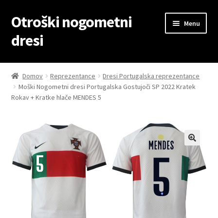
Otroški nogometni
Skip
Skip
Menu
to
to
dresi
navigation
content
Domov
Domov
Reprezentance
Dresi Portugalska reprezentance
Moški Nogometni dresi Portugalska Gostujoči SP 2022 Kratek
Blog
Rokav + Kratke hlače MENDES 5
Kontaktiraj nas
Košarica
Moj račun
Trgovina
Zaključek nakupa