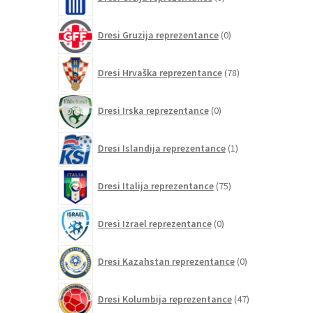
izdelkov
0
Dresi Gruzija reprezentance
0
izdelkov
78
Dresi Hrvaška reprezentance
78
izdelkov
0
Dresi Irska reprezentance
0
izdelkov
1
Dresi Islandija reprezentance
1
izdelek
75
Dresi Italija reprezentance
75
izdelkov
0
Dresi Izrael reprezentance
0
izdelkov
0
Dresi Kazahstan reprezentance
0
izdelkov
47
Dresi Kolumbija reprezentance
47
izdelkov