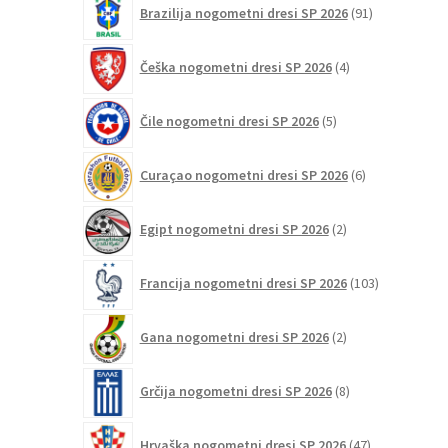
Brazilija nogometni dresi SP 2026
91
izdelkov
4
Češka nogometni dresi SP 2026
4
izdelki
5
Čile nogometni dresi SP 2026
5
izdelkov
6
Curaçao nogometni dresi SP 2026
6
izdelkov
2
Egipt nogometni dresi SP 2026
2
izdelka
103
Francija nogometni dresi SP 2026
103
izdelki
2
Gana nogometni dresi SP 2026
2
izdelka
8
Grčija nogometni dresi SP 2026
8
izdelkov
47
Hrvaška nogometni dresi SP 2026
47