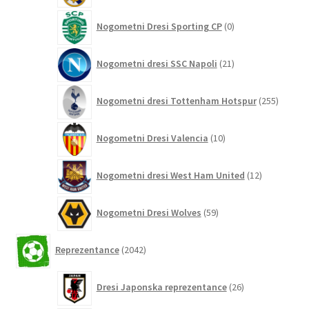
0
Nogometni Dresi Sporting CP
0
izdelkov
21
Nogometni dresi SSC Napoli
21
izdelkov
255
Nogometni dresi Tottenham Hotspur
255
izdelko
10
Nogometni Dresi Valencia
10
izdelkov
12
Nogometni dresi West Ham United
12
izdelkov
59
Nogometni Dresi Wolves
59
izdelkov
2042
Reprezentance
2042
izdelkov
26
Dresi Japonska reprezentance
26
izdelkov