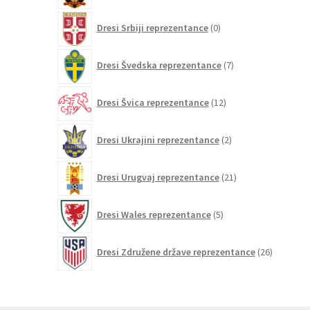
0
Dresi Srbiji reprezentance
0
izdelkov
7
Dresi Švedska reprezentance
7
izdelkov
12
Dresi Švica reprezentance
12
izdelkov
2
Dresi Ukrajini reprezentance
2
izdelka
21
Dresi Urugvaj reprezentance
21
izdelkov
5
Dresi Wales reprezentance
5
izdelkov
26
Dresi Združene države reprezentance
26
izdelkov