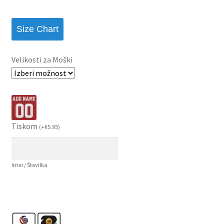
Size Chart
Velikosti za Moški
Tiskom
(
+
€
5.95
)
Imei / Številka