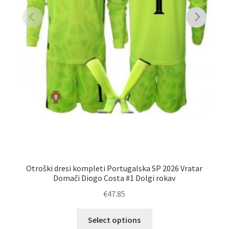
Otroški dresi kompleti Portugalska SP 2026 Vratar
Po
Domači Diogo Costa #1 Dolgi rokav
€
47.85
Ta
Select options
izdelek