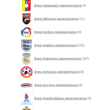
3
Dresi Venezuela reprezentance
3
izdelki
11
Dresi Albanija reprezentance
11
izdelkov
0
Dresi Andora reprezentance
0
izdelkov
155
Dresi Anglija reprezentance
155
izdelkov
297
Dresi Argentina reprezentance
297
izdelkov
0
Dresi Armenija reprezentance
0
izdelkov
6
Dresi Avstrija reprezentance
6
izdelkov
0
Dresi Azerbajdžanu reprezentance
0
izdelkov
107