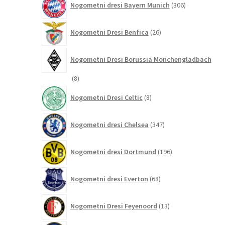
Nogometni dresi Bayern Munich
306
izdelkov
26
Nogometni Dresi Benfica
26
izdelkov
Nogometni Dresi Borussia Monchengladbach
8
8
izdelkov
8
Nogometni Dresi Celtic
8
izdelkov
347
Nogometni dresi Chelsea
347
izdelkov
196
Nogometni dresi Dortmund
196
izdelkov
68
Nogometni dresi Everton
68
izdelkov
13
Nogometni Dresi Feyenoord
13
izdelkov