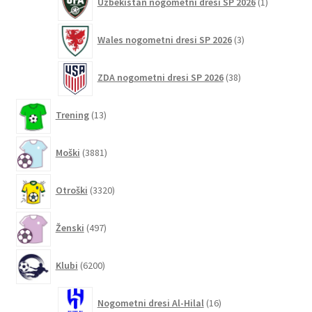
Uzbekistan nogometni dresi SP 2026
1
izdelek
3
Wales nogometni dresi SP 2026
3
izdelki
38
ZDA nogometni dresi SP 2026
38
izdelkov
13
Trening
13
izdelkov
3881
Moški
3881
izdelkov
3320
Otroški
3320
izdelkov
497
Ženski
497
izdelkov
6200
Klubi
6200
izdelkov
16
Nogometni dresi Al-Hilal
16
izdelkov