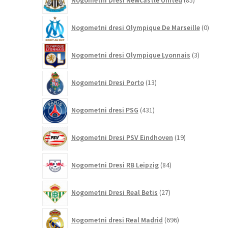
Nogometni Dresi Newcastle United
85
izdelkov
0
Nogometni dresi Olympique De Marseille
0
izdelk
3
Nogometni dresi Olympique Lyonnais
3
izdelki
13
Nogometni Dresi Porto
13
izdelkov
431
Nogometni dresi PSG
431
izdelkov
19
Nogometni Dresi PSV Eindhoven
19
izdelkov
84
Nogometni Dresi RB Leipzig
84
izdelkov
27
Nogometni Dresi Real Betis
27
izdelkov
696
Nogometni dresi Real Madrid
696
izdelkov