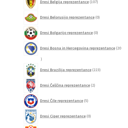
Dresi Belgija reprezentance
107
izdelkov
0
Dresi Belorusijo reprezentance
0
izdelkov
0
Dresi Bolgarijo reprezentance
0
izdelkov
Dresi Bosna in Hercegovina reprezentance
20
20
izdelkov
223
Dresi Brazilija reprezentance
223
izdelkov
2
Dresi Češčina reprezentance
2
izdelka
5
Dresi Čile reprezentance
5
izdelkov
0
Dresi Ciper reprezentance
0
izdelkov
0