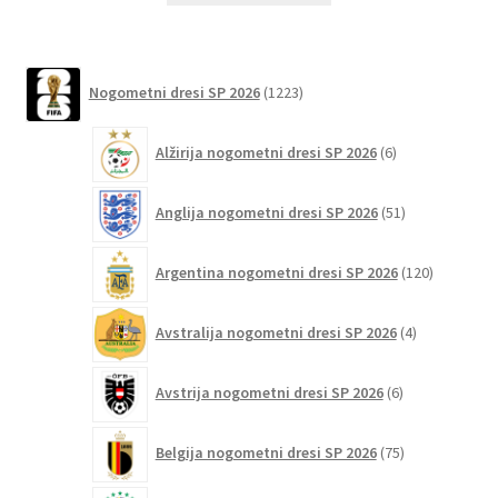
ima
več
različic.
1223
Nogometni dresi SP 2026
1223
izdelkov
Možnosti
lahko
6
Alžirija nogometni dresi SP 2026
6
izberete
izdelkov
na
51
Anglija nogometni dresi SP 2026
51
strani
izdelkov
izdelka
120
Argentina nogometni dresi SP 2026
120
izdelkov
4
Avstralija nogometni dresi SP 2026
4
izdelki
6
Avstrija nogometni dresi SP 2026
6
izdelkov
75
Belgija nogometni dresi SP 2026
75
izdelkov
91