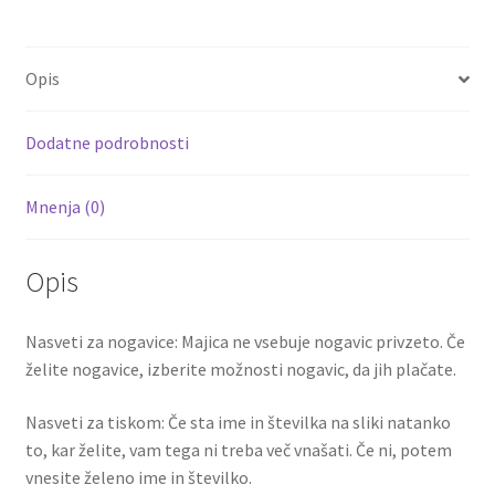
b
tt
ai
er
d
ar
MENDES
o
er
l
es
di
e
5
Opis
količina
o
t
t
k
Dodatne podrobnosti
Mnenja (0)
Opis
Nasveti za nogavice: Majica ne vsebuje nogavic privzeto. Če
želite nogavice, izberite možnosti nogavic, da jih plačate.
Nasveti za tiskom: Če sta ime in številka na sliki natanko
to, kar želite, vam tega ni treba več vnašati. Če ni, potem
vnesite želeno ime in številko.