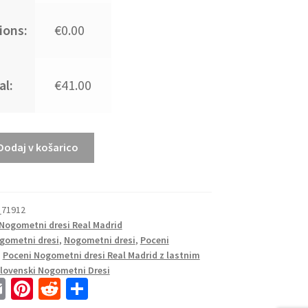
ions:
€0.00
al:
€41.00
Dodaj v košarico
_71912
Nogometni dresi Real Madrid
gometni dresi
,
Nogometni dresi
,
Poceni
,
Poceni Nogometni dresi Real Madrid z lastnim
lovenski Nogometni Dresi
E
Pi
R
S