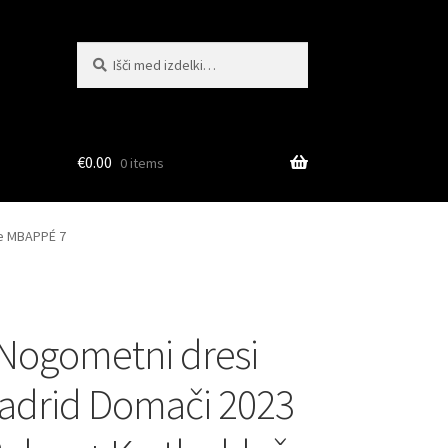
Išči:
Iskanje
€
0.00
0 items
če MBAPPÉ 7
Nogometni dresi
adrid Domači 2023