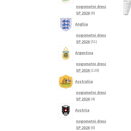
nogometni dresi
6
SP 2026
6
izdelkov
Anglija
nogometni dresi
51
SP 2026
51
izdelkov
Argentina
nogometni dresi
120
SP 2026
120
izdelkov
Avstralija
nogometni dresi
4
SP 2026
4
izdelki
Avstrija
nogometni dresi
6
SP 2026
6