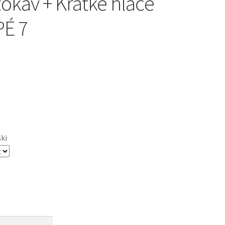
Rokav + Kratke hlače
É 7
ški