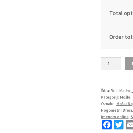
Total opt
Order tot
Moški
Nogometni
dresi
Real
Madrid
Šifra:
Real Madrid
Kategoriji:
Moški
,
Domači
Oznake:
Moški No
2023
Nogometni Dresi
Dolgi
imenom online
,
S
Rokav
Fa
T
+