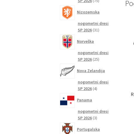
75
SP 2026
75
Po
izdelkov
Nizozemska
nogometni dresi
31
SP 2026
31
izdelkov
Norveška
nogometni dresi
25
SP 2026
25
izdelkov
Nova Zelandija
nogometni dresi
4
SP 2026
4
R
izdelki
Panama
nogometni dresi
3
SP 2026
3
izdelki
Portugalska