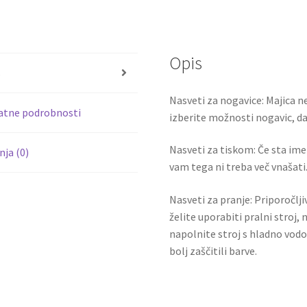
ce
wi
Kratke
b
tt
hlače
MBAPPÉ
o
er
7
Opis
o
količina
s
k
Nasveti za nogavice: Majica ne
atne podrobnosti
izberite možnosti nogavic, da 
Nasveti za tiskom: Če sta ime i
ja (0)
vam tega ni treba več vnašati.
Nasveti za pranje: Priporočlj
želite uporabiti pralni stroj, 
napolnite stroj s hladno vodo
bolj zaščitili barve.