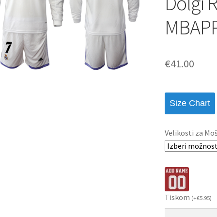
Dolgi 
MBAPP
€
41.00
Size Chart
Velikosti za Mo
Tiskom
(
+
€
5.95
)