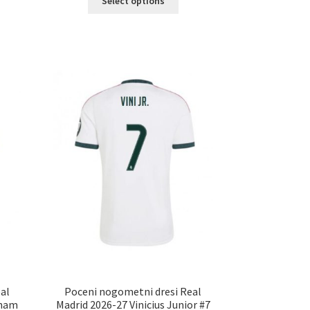
Select options
izdelek
a
ima
č
več
ičic.
različic.
nosti
Možnosti
ko
lahko
erete
izberete
na
ani
strani
elka
izdelka
al
Poceni nogometni dresi Real
gham
Madrid 2026-27 Vinicius Junior #7