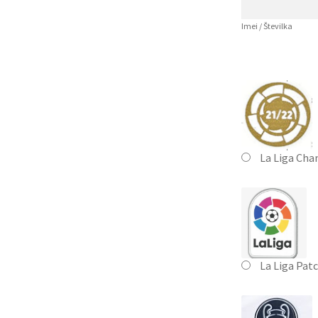
Imei / Številka
La Liga Cha
La Liga Pat