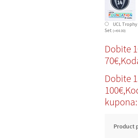
UCL Trophy 
Set
(
+
€
4.00
)
Dobite 
70€,Kod
Dobite 
100€,Ko
kupona:
Product p