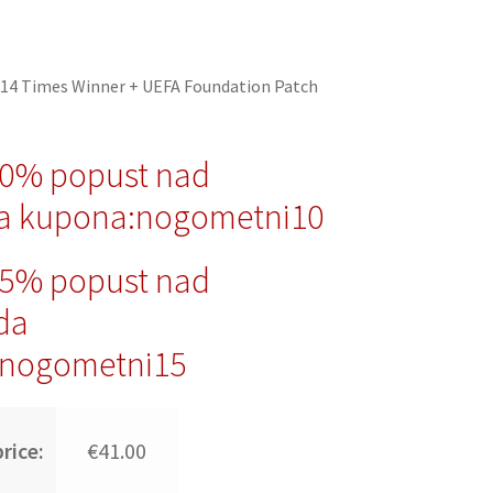
14 Times Winner + UEFA Foundation Patch
10% popust nad
a kupona:nogometni10
15% popust nad
da
nogometni15
rice:
€41.00