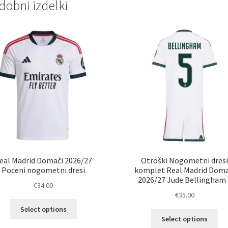
dobni izdelki
eal Madrid Domači 2026/27
Otroški Nogometni dres
Poceni nogometni dresi
komplet Real Madrid Doma
2026/27 Jude Bellingham 
€
34.00
€
35.00
Ta
Select options
Ta
izdelek
Select options
izd
ima