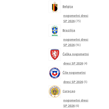
izdelkov
Belgija
nogometni dresi
75
SP 2026
75
izdelkov
Brazilija
nogometni dresi
91
SP 2026
91
izdelkov
Češka nogometni
4
dresi SP 2026
4
izdelki
Čile nogometni
5
dresi SP 2026
5
izdelkov
Curaçao
nogometni dresi
6
SP 2026
6