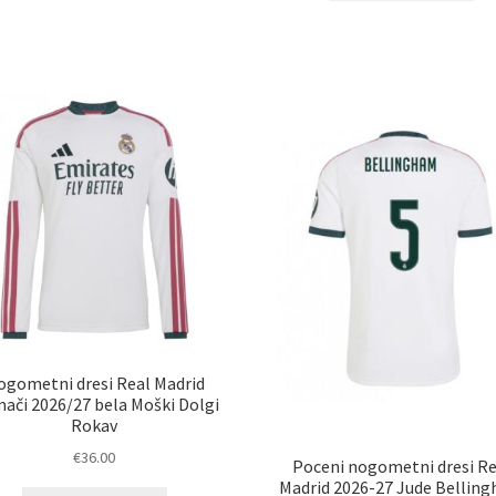
im
več
ve
različic.
razl
Možnosti
Mož
lahko
lah
izberete
izb
na
na
strani
str
izdelka
izd
ogometni dresi Real Madrid
ači 2026/27 bela Moški Dolgi
Rokav
€
36.00
Poceni nogometni dresi Re
Madrid 2026-27 Jude Bellin