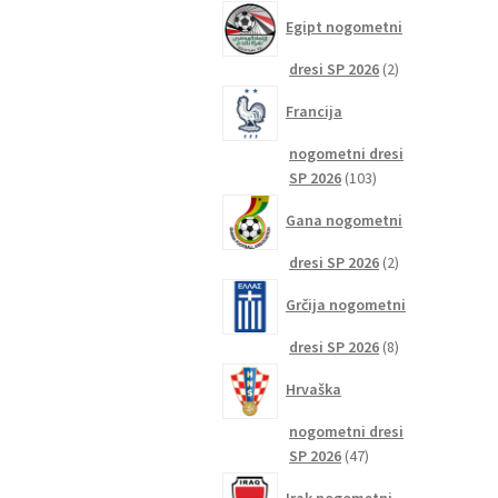
izdelkov
Egipt nogometni
2
dresi SP 2026
2
izdelka
Francija
nogometni dresi
103
SP 2026
103
izdelki
Gana nogometni
2
dresi SP 2026
2
izdelka
Grčija nogometni
8
dresi SP 2026
8
izdelkov
Hrvaška
nogometni dresi
47
SP 2026
47
izdelkov