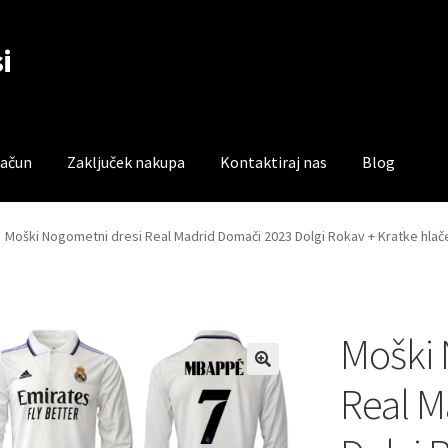
i
račun
Zaključek nakupa
Kontaktiraj nas
Blog
čun
Trgovina
Zaključek nakupa
Moški Nogometni dresi Real Madrid Domači 2023 Dolgi Rokav + Kratke hla
Moški 
Real M