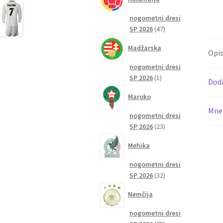
nogometni dresi
47
SP 2026
47
izdelkov
Madžarska
Opi
nogometni dresi
1
SP 2026
1
Dod
izdelek
Maroko
Mnen
nogometni dresi
23
SP 2026
23
izdelkov
Mehika
nogometni dresi
32
SP 2026
32
izdelkov
Nemčija
nogometni dresi