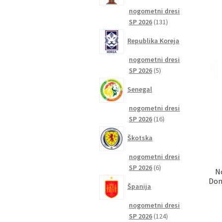
nogometni dresi
131
SP 2026
131
izdelkov
Republika Koreja
nogometni dresi
5
SP 2026
5
izdelkov
Senegal
nogometni dresi
16
SP 2026
16
izdelkov
Škotska
nogometni dresi
6
SP 2026
6
N
izdelkov
Dom
Španija
nogometni dresi
124
SP 2026
124