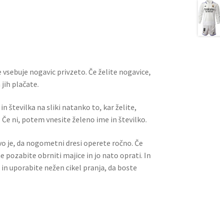
m
nt
e
h
ai
er
d
ar
l
es
di
e
t
t
 vsebuje nogavic privzeto. Če želite nogavice,
jih plačate.
n številka na sliki natanko to, kar želite,
 Če ni, potem vnesite želeno ime in številko.
ivo je, da nogometni dresi operete ročno. Če
ne pozabite obrniti majice in jo nato oprati. In
 in uporabite nežen cikel pranja, da boste