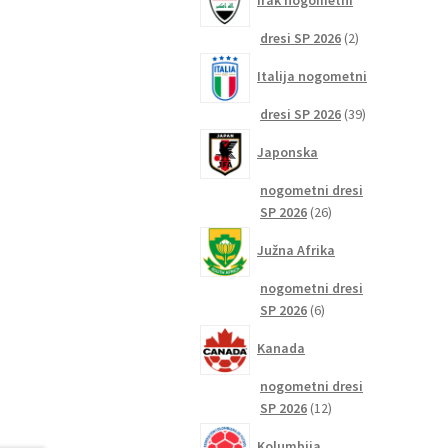
Irak nogometni
2
dresi SP 2026
2
izdelka
Italija nogometni
39
dresi SP 2026
39
izdelkov
Japonska
nogometni dresi
26
SP 2026
26
izdelkov
Južna Afrika
nogometni dresi
6
SP 2026
6
izdelkov
Kanada
nogometni dresi
12
SP 2026
12
izdelkov
Kolumbija