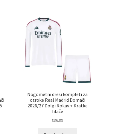
i
Nogometni dresi kompleti za
či
otroke Real Madrid Domači
5
2026/27 Dolgi Rokav + Kratke
hlače
€
36.89
Ta
elek