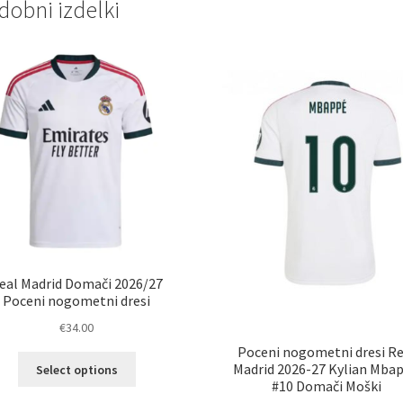
dobni izdelki
eal Madrid Domači 2026/27
Poceni nogometni dresi
€
34.00
Poceni nogometni dresi Re
Ta
Madrid 2026-27 Kylian Mba
Select options
izdelek
#10 Domači Moški
ima