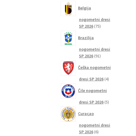
izdelkov
Belgija
nogometni dresi
75
SP 2026
75
izdelkov
Brazilija
nogometni dresi
91
SP 2026
91
izdelkov
Češka nogometni
4
dresi SP 2026
4
izdelki
Čile nogometni
5
dresi SP 2026
5
izdelkov
Curaçao
nogometni dresi
6
SP 2026
6