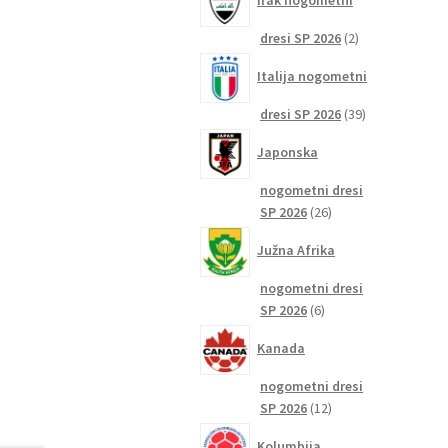
Irak nogometni
2
dresi SP 2026
2
izdelka
Italija nogometni
39
dresi SP 2026
39
izdelkov
Japonska
nogometni dresi
26
SP 2026
26
izdelkov
Južna Afrika
nogometni dresi
6
SP 2026
6
izdelkov
Kanada
nogometni dresi
12
SP 2026
12
izdelkov
Kolumbija