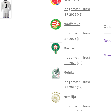
nogometni dresi
47
SP 2026
47
izdelkov
Madžarska
Opi
nogometni dresi
1
SP 2026
1
Dod
izdelek
Maroko
Mnen
nogometni dresi
23
SP 2026
23
izdelkov
Mehika
nogometni dresi
32
SP 2026
32
izdelkov
Nemčija
nogometni dresi