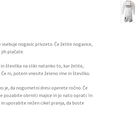
m
nt
e
h
ai
er
d
ar
l
es
di
e
t
t
 vsebuje nogavic privzeto. Če želite nogavice,
jih plačate.
n številka na sliki natanko to, kar želite,
 Če ni, potem vnesite želeno ime in številko.
ivo je, da nogometni dresi operete ročno. Če
ne pozabite obrniti majice in jo nato oprati. In
 in uporabite nežen cikel pranja, da boste