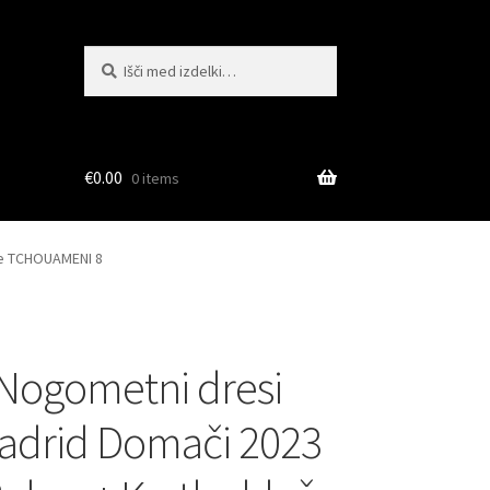
Išči:
Iskanje
€
0.00
0 items
če TCHOUAMENI 8
Nogometni dresi
adrid Domači 2023