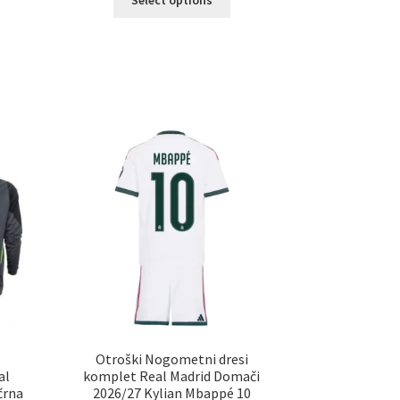
Select options
izdelek
ima
več
elek
različic.
a
Možnosti
č
lahko
ičic.
izberete
nosti
na
ko
strani
erete
izdelka
ani
elka
Otroški Nogometni dresi
al
komplet Real Madrid Domači
črna
2026/27 Kylian Mbappé 10