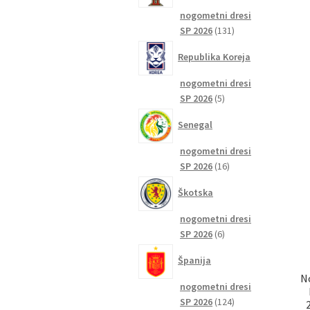
nogometni dresi
131
SP 2026
131
izdelkov
Republika Koreja
nogometni dresi
5
SP 2026
5
izdelkov
Senegal
nogometni dresi
16
SP 2026
16
izdelkov
Škotska
nogometni dresi
6
SP 2026
6
izdelkov
Španija
N
nogometni dresi
124
SP 2026
124