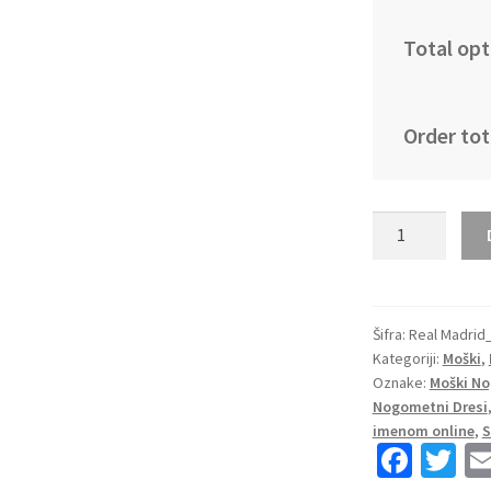
Total opt
Order tot
Moški
Nogometni
dresi
Real
Madrid
Šifra:
Real Madrid
Kategoriji:
Moški
,
Domači
Oznake:
Moški No
2023
Nogometni Dresi
Dolgi
imenom online
,
S
Rokav
Fa
T
+