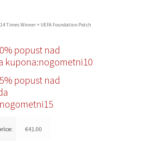
14 Times Winner + UEFA Foundation Patch
10% popust nad
a kupona:nogometni10
15% popust nad
da
nogometni15
rice:
€41.00