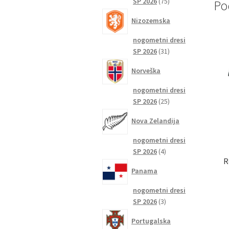
75
SP 2026
75
Po
izdelkov
Nizozemska
nogometni dresi
31
SP 2026
31
izdelkov
Norveška
nogometni dresi
25
SP 2026
25
izdelkov
Nova Zelandija
nogometni dresi
4
SP 2026
4
R
izdelki
Panama
nogometni dresi
3
SP 2026
3
izdelki
Portugalska