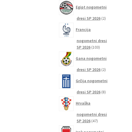
izdelkov
Egipt nogometni
2
dresi SP 2026
2
izdelka
Francija
nogometni dresi
103
SP 2026
103
izdelki
Gana nogometni
2
dresi SP 2026
2
izdelka
Grčija nogometni
8
dresi SP 2026
8
izdelkov
Hrvaška
nogometni dresi
47
SP 2026
47
izdelkov