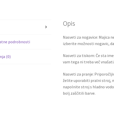
ce
wi
Kratke
b
tt
hlače
TCHOUAMENI
o
er
8
Opis
o
količina
s
k
Nasveti za nogavice: Majica ne
atne podrobnosti
izberite možnosti nogavic, da 
Nasveti za tiskom: Če sta ime i
ja (0)
vam tega ni treba več vnašati.
Nasveti za pranje: Priporočlj
želite uporabiti pralni stroj, 
napolnite stroj s hladno vodo
bolj zaščitili barve.