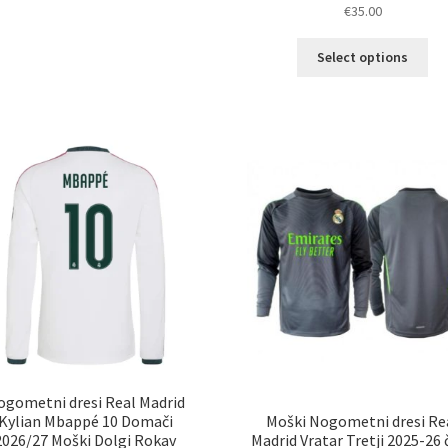
€
35.00
več
različic.
Ta
Select options
Možnosti
izd
lahko
im
izberete
ve
na
razl
strani
Mož
izdelka
lah
izb
na
str
izd
ogometni dresi Real Madrid
Moški Nogometni dresi Re
Kylian Mbappé 10 Domači
Madrid Vratar Tretji 2025-26 
2026/27 Moški Dolgi Rokav