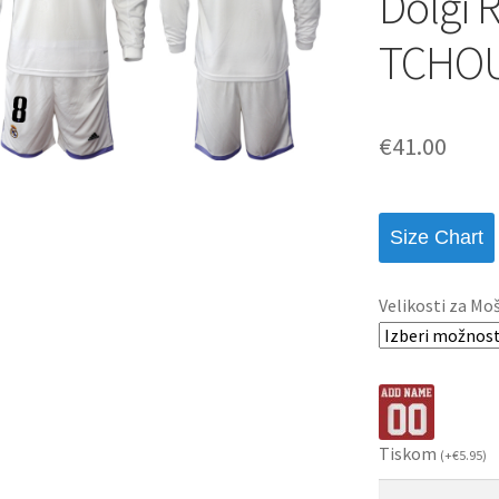
Dolgi 
TCHOU
€
41.00
Size Chart
Velikosti za Mo
Tiskom
(
+
€
5.95
)