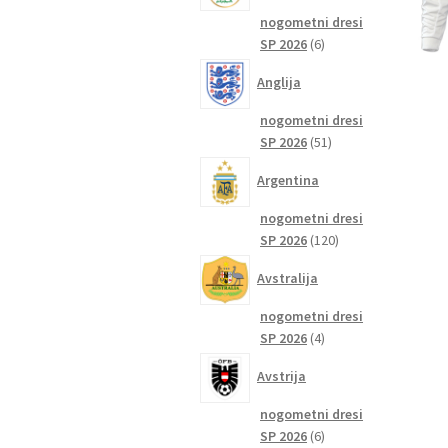
nogometni dresi
6
SP 2026
6
izdelkov
Anglija
nogometni dresi
51
SP 2026
51
izdelkov
Argentina
nogometni dresi
120
SP 2026
120
izdelkov
Avstralija
nogometni dresi
4
SP 2026
4
izdelki
Avstrija
nogometni dresi
6
SP 2026
6