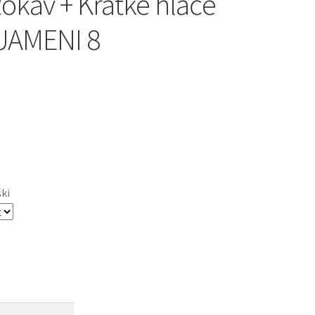
Rokav + Kratke hlače
AMENI 8
ški