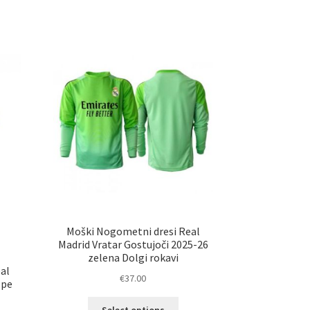
Moški Nogometni dresi Real
Madrid Vratar Gostujoči 2025-26
zelena Dolgi rokavi
al
€
37.00
ppe
Ta