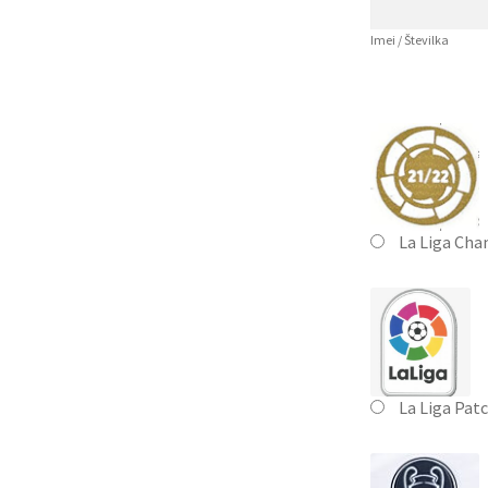
Imei / Številka
La Liga Cha
La Liga Pat