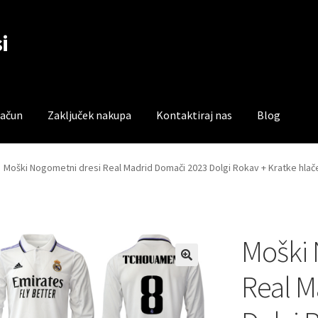
i
račun
Zaključek nakupa
Kontaktiraj nas
Blog
čun
Trgovina
Zaključek nakupa
Moški Nogometni dresi Real Madrid Domači 2023 Dolgi Rokav + Kratke hla
Moški 
Real M