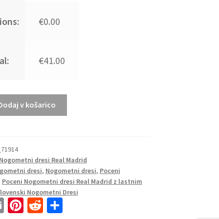
ions:
€0.00
al:
€41.00
Dodaj v košarico
_71914
Nogometni dresi Real Madrid
gometni dresi
,
Nogometni dresi
,
Poceni
,
Poceni Nogometni dresi Real Madrid z lastnim
lovenski Nogometni Dresi
E
Pi
R
S