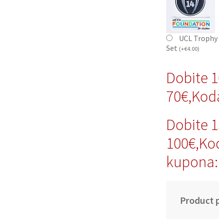
UCL Trophy 
Set
(
+
€
4.00
)
Dobite 
70€,Kod
Dobite 
100€,Ko
kupona:
Product p