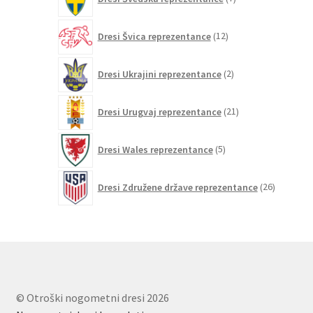
izdelkov
12
Dresi Švica reprezentance
12
izdelkov
2
Dresi Ukrajini reprezentance
2
izdelka
21
Dresi Urugvaj reprezentance
21
izdelkov
5
Dresi Wales reprezentance
5
izdelkov
26
Dresi Združene države reprezentance
26
izdelkov
© Otroški nogometni dresi 2026