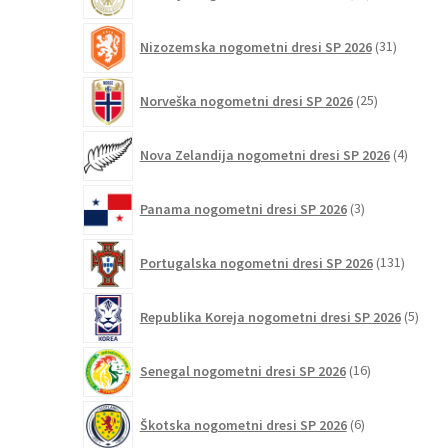
izdelkov
31
Nizozemska nogometni dresi SP 2026
31
izdelkov
25
Norveška nogometni dresi SP 2026
25
izdelkov
4
Nova Zelandija nogometni dresi SP 2026
4
izdelki
3
Panama nogometni dresi SP 2026
3
izdelki
131
Portugalska nogometni dresi SP 2026
131
izdelko
5
Republika Koreja nogometni dresi SP 2026
5
izdel
16
Senegal nogometni dresi SP 2026
16
izdelkov
6
Škotska nogometni dresi SP 2026
6
izdelkov