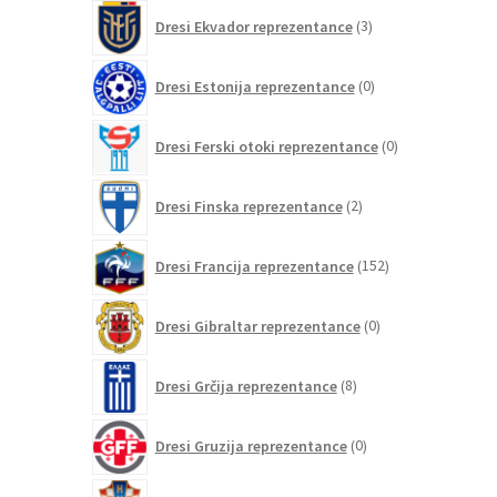
3
Dresi Ekvador reprezentance
3
izdelki
0
Dresi Estonija reprezentance
0
izdelkov
0
Dresi Ferski otoki reprezentance
0
izdelkov
2
Dresi Finska reprezentance
2
izdelka
152
Dresi Francija reprezentance
152
izdelkov
0
Dresi Gibraltar reprezentance
0
izdelkov
8
Dresi Grčija reprezentance
8
izdelkov
0
Dresi Gruzija reprezentance
0
izdelkov
78