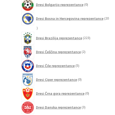
0
Dresi Bolgarijo reprezentance
0
izdelkov
Dresi Bosna in Hercegovina reprezentance
20
20
izdelkov
223
Dresi Brazilija reprezentance
223
izdelkov
2
Dresi Češčina reprezentance
2
izdelka
5
Dresi Čile reprezentance
5
izdelkov
0
Dresi Ciper reprezentance
0
izdelkov
0
Dresi Črna gora reprezentance
0
izdelkov
3
Dresi Danska reprezentance
3
izdelki