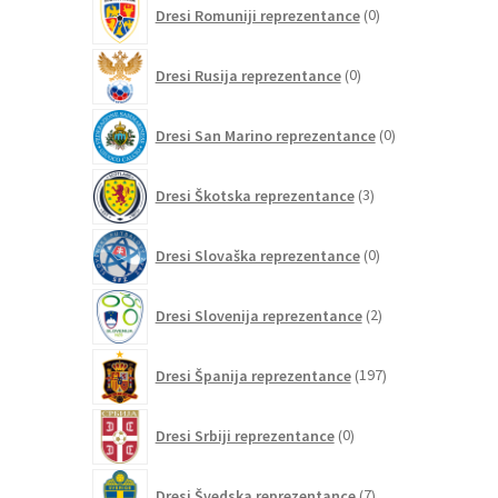
0
Dresi Romuniji reprezentance
0
izdelkov
0
Dresi Rusija reprezentance
0
izdelkov
0
Dresi San Marino reprezentance
0
izdelkov
3
Dresi Škotska reprezentance
3
izdelki
0
Dresi Slovaška reprezentance
0
izdelkov
2
Dresi Slovenija reprezentance
2
izdelka
197
Dresi Španija reprezentance
197
izdelkov
0
Dresi Srbiji reprezentance
0
izdelkov
7
Dresi Švedska reprezentance
7