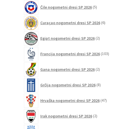
5
Čile nogometni dresi SP 2026
5
izdelkov
6
Curaçao nogometni dresi SP 2026
6
izdelkov
2
Egipt nogometni dresi SP 2026
2
izdelka
103
Francija nogometni dresi SP 2026
103
izdelki
2
Gana nogometni dresi SP 2026
2
izdelka
8
Grčija nogometni dresi SP 2026
8
izdelkov
47
Hrvaška nogometni dresi SP 2026
47
izdelkov
2
Irak nogometni dresi SP 2026
2
izdelka
39