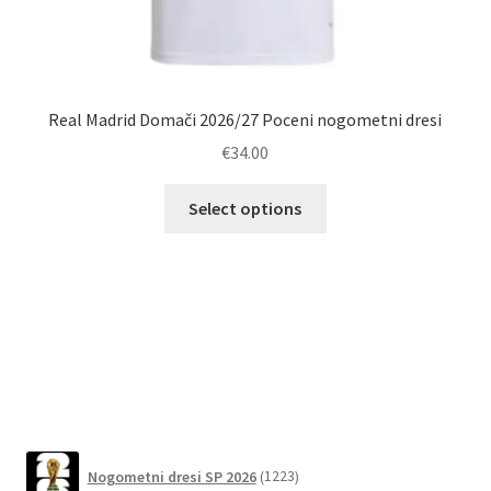
Real Madrid Domači 2026/27 Poceni nogometni dresi
€
34.00
Ta
Select options
izdelek
ima
Po
več
različic.
Možnosti
lahko
izberete
na
strani
1223
izdelka
Nogometni dresi SP 2026
1223
izdelkov