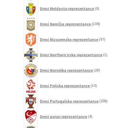
0
Dresi Moldavijo reprezentance
0
izdelkov
109
Dresi Nemčija reprezentance
109
izdelkov
97
Dresi Nizozemska reprezentance
97
izdelkov
1
Dresi Northern Irska reprezentance
1
izdelek
28
Dresi Norveška reprezentance
28
izdelkov
10
Dresi Poljska reprezentance
10
izdelkov
208
Dresi Portugalska reprezentance
208
izdelkov
4
Dresi puran reprezentance
4
izdelki