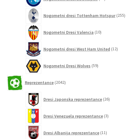
izdelkov
255
Nogometni dresi Tottenham Hotspur
255
izdelko
10
Nogometni Dresi Valencia
10
izdelkov
12
Nogometni dresi West Ham United
12
izdelkov
59
Nogometni Dresi Wolves
59
izdelkov
2042
Reprezentance
2042
izdelkov
26
Dresi Japonska reprezentance
26
izdelkov
3
Dresi Venezuela reprezentance
3
izdelki
11
Dresi Albanija reprezentance
11
izdelkov