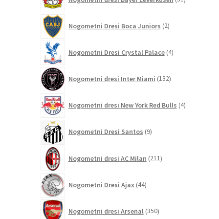
izdelkov
2
Nogometni Dresi Boca Juniors
2
izdelka
4
Nogometni Dresi Crystal Palace
4
izdelki
132
Nogometni dresi Inter Miami
132
izdelkov
4
Nogometni dresi New York Red Bulls
4
izdelki
9
Nogometni Dresi Santos
9
izdelkov
211
Nogometni dresi AC Milan
211
izdelkov
44
Nogometni Dresi Ajax
44
izdelkov
350
Nogometni dresi Arsenal
350
izdelkov