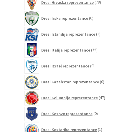
Dresi Hrvaška reprezentance
78
izdelkov
0
Dresi Irska reprezentance
0
izdelkov
1
Dresi Islandija reprezentance
1
izdelek
75
Dresi Italija reprezentance
75
izdelkov
0
Dresi Izrael reprezentance
0
izdelkov
0
Dresi Kazahstan reprezentance
0
izdelkov
47
Dresi Kolumbija reprezentance
47
izdelkov
0
Dresi Kosovo reprezentance
0
izdelkov
1
Dresi Kostarika reprezentance
1