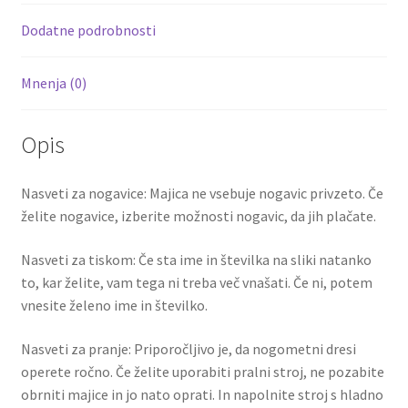
količina
k
Dodatne podrobnosti
Mnenja (0)
Opis
Nasveti za nogavice: Majica ne vsebuje nogavic privzeto. Če
želite nogavice, izberite možnosti nogavic, da jih plačate.
Nasveti za tiskom: Če sta ime in številka na sliki natanko
to, kar želite, vam tega ni treba več vnašati. Če ni, potem
vnesite želeno ime in številko.
Nasveti za pranje: Priporočljivo je, da nogometni dresi
operete ročno. Če želite uporabiti pralni stroj, ne pozabite
obrniti majice in jo nato oprati. In napolnite stroj s hladno