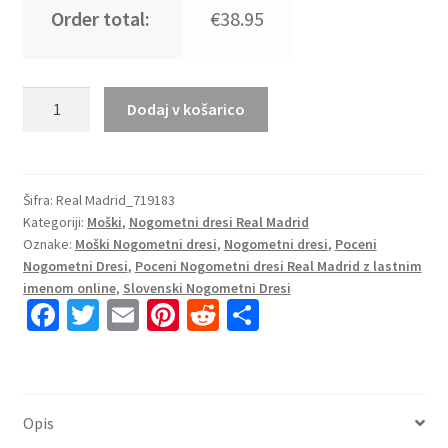
Order total:
€38.95
Moški
Dodaj v košarico
Nogometni
dresi
Real
Madrid
Šifra:
Real Madrid_719183
Kategoriji:
Moški
,
Nogometni dresi Real Madrid
Gostujoči
Oznake:
Moški Nogometni dresi
,
Nogometni dresi
,
Poceni
2023
Nogometni Dresi
,
Poceni Nogometni dresi Real Madrid z lastnim
Kratek
imenom online
,
Slovenski Nogometni Dresi
Rokav
Fa
T
E
Pi
R
S
+
ce
wi
m
nt
e
h
Kratke
b
tt
ai
er
d
ar
hlače
RODRYGO
o
er
l
es
di
e
Opis
21
o
t
t