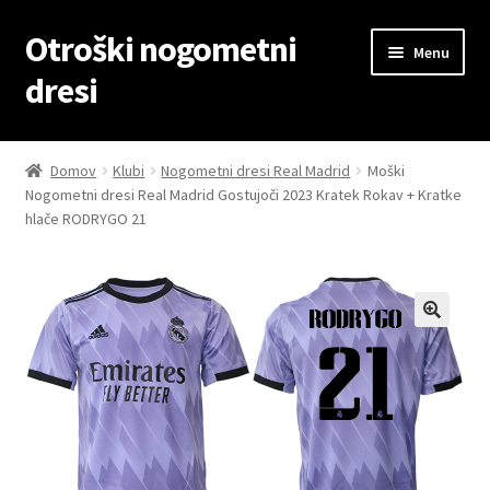
Otroški nogometni
Skip
Skip
Menu
to
to
dresi
navigation
content
Domov
Domov
Klubi
Nogometni dresi Real Madrid
Moški
Nogometni dresi Real Madrid Gostujoči 2023 Kratek Rokav + Kratke
Blog
hlače RODRYGO 21
Kontaktiraj nas
Košarica
Moj račun
Trgovina
Zaključek nakupa