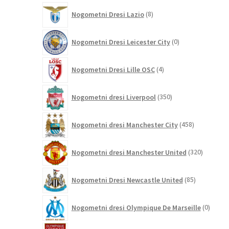
8
Nogometni Dresi Lazio
8
izdelkov
0
Nogometni Dresi Leicester City
0
izdelkov
4
Nogometni Dresi Lille OSC
4
izdelki
350
Nogometni dresi Liverpool
350
izdelkov
458
Nogometni dresi Manchester City
458
izdelkov
320
Nogometni dresi Manchester United
320
izdelkov
85
Nogometni Dresi Newcastle United
85
izdelkov
0
Nogometni dresi Olympique De Marseille
0
izdelk
3