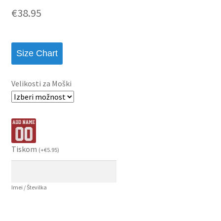
€
38.95
Size Chart
Velikosti za Moški
Tiskom
(
+
€
5.95
)
Imei / Številka