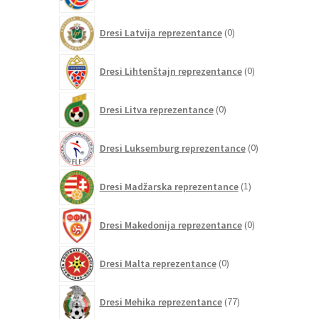
izdelek
0
Dresi Latvija reprezentance
0
izdelkov
0
Dresi Lihtenštajn reprezentance
0
izdelkov
0
Dresi Litva reprezentance
0
izdelkov
0
Dresi Luksemburg reprezentance
0
izdelkov
1
Dresi Madžarska reprezentance
1
izdelek
0
Dresi Makedonija reprezentance
0
izdelkov
0
Dresi Malta reprezentance
0
izdelkov
77
Dresi Mehika reprezentance
77
izdelkov