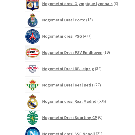
Nogometni dresi Olympique Lyonnais
3
izdelki
13
Nogometni Dresi Porto
13
izdelkov
431
Nogometni dresi PSG
431
izdelkov
19
Nogometni Dresi PSV Eindhoven
19
izdelkov
84
Nogometni Dresi RB Leipzig
84
izdelkov
27
Nogometni Dresi Real Betis
27
izdelkov
696
Nogometni dresi Real Madrid
696
izdelkov
0
Nogometni Dresi Sporting CP
0
izdelkov
21
Nogometni dresi SSC Napoli
21