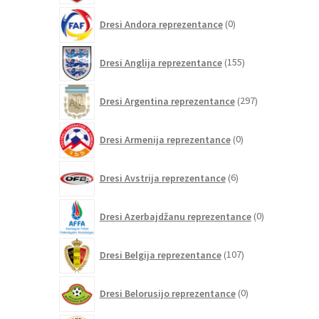
0
Dresi Andora reprezentance
0
izdelkov
155
Dresi Anglija reprezentance
155
izdelkov
297
Dresi Argentina reprezentance
297
izdelkov
0
Dresi Armenija reprezentance
0
izdelkov
6
Dresi Avstrija reprezentance
6
izdelkov
0
Dresi Azerbajdžanu reprezentance
0
izdelkov
107
Dresi Belgija reprezentance
107
izdelkov
0
Dresi Belorusijo reprezentance
0
izdelkov