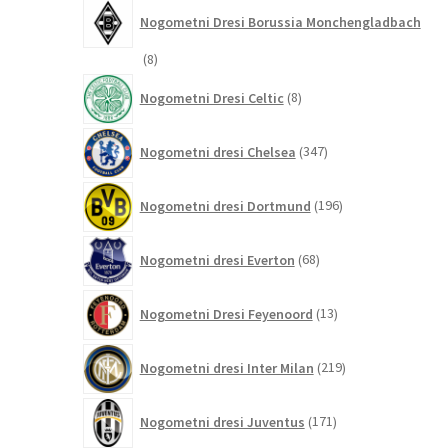
Nogometni Dresi Borussia Monchengladbach
8
8
izdelkov
8
Nogometni Dresi Celtic
8
izdelkov
347
Nogometni dresi Chelsea
347
izdelkov
196
Nogometni dresi Dortmund
196
izdelkov
68
Nogometni dresi Everton
68
izdelkov
13
Nogometni Dresi Feyenoord
13
izdelkov
219
Nogometni dresi Inter Milan
219
izdelkov
171
Nogometni dresi Juventus
171
izdelkov