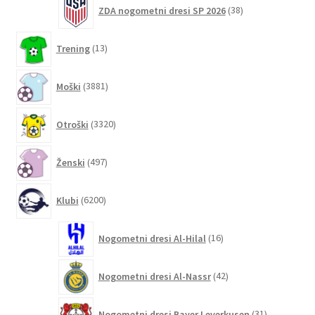
38
ZDA nogometni dresi SP 2026
38
izdelkov
13
Trening
13
izdelkov
3881
Moški
3881
izdelkov
3320
Otroški
3320
izdelkov
497
Ženski
497
izdelkov
6200
Klubi
6200
izdelkov
16
Nogometni dresi Al-Hilal
16
izdelkov
42
Nogometni dresi Al-Nassr
42
izdelkov
31
Nogometni dresi Bayer Leverkusen
31