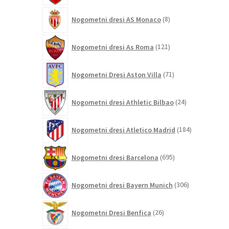
8
Nogometni dresi AS Monaco
8
izdelkov
121
Nogometni dresi As Roma
121
izdelkov
71
Nogometni Dresi Aston Villa
71
izdelkov
24
Nogometni dresi Athletic Bilbao
24
izdelkov
184
Nogometni dresi Atletico Madrid
184
izdelkov
695
Nogometni dresi Barcelona
695
izdelkov
306
Nogometni dresi Bayern Munich
306
izdelkov
26
Nogometni Dresi Benfica
26
izdelkov