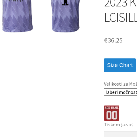
2023 K
LCISIL
€
36.25
Size Chart
Velikosti za Mo
Tiskom
(
+
€
5.95
)