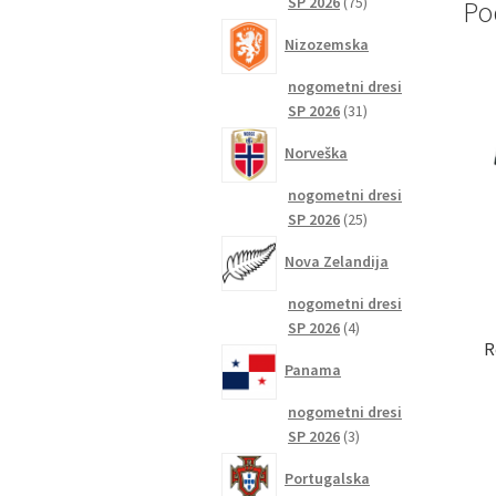
75
SP 2026
75
Po
izdelkov
Nizozemska
nogometni dresi
31
SP 2026
31
izdelkov
Norveška
nogometni dresi
25
SP 2026
25
izdelkov
Nova Zelandija
nogometni dresi
4
SP 2026
4
R
izdelki
Panama
nogometni dresi
3
SP 2026
3
izdelki
Portugalska