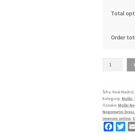
Total opt
Order tot
Moški
Nogometni
dresi
Real
Madrid
Šifra:
Real Madrid
Kategoriji:
Moški
,
Gostujoči
Oznake:
Moški No
2023
Nogometni Dresi
Kratek
imenom online
,
S
Rokav
Fa
T
LCISILLAS