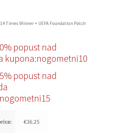
14 Times Winner + UEFA Foundation Patch
10% popust nad
a kupona:nogometni10
15% popust nad
da
nogometni15
rice:
€36.25