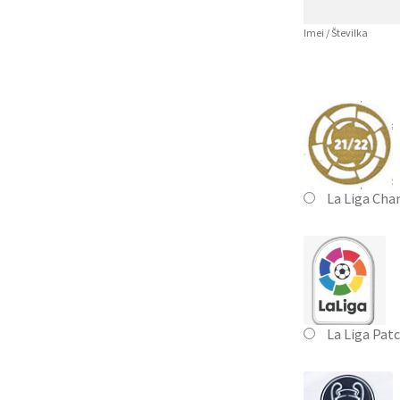
Imei / Številka
La Liga Cha
La Liga Pat