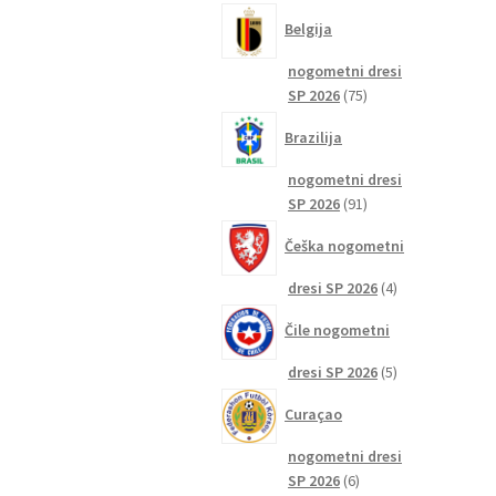
izdelkov
Belgija
nogometni dresi
75
SP 2026
75
izdelkov
Brazilija
nogometni dresi
91
SP 2026
91
izdelkov
Češka nogometni
4
dresi SP 2026
4
izdelki
Čile nogometni
5
dresi SP 2026
5
izdelkov
Curaçao
nogometni dresi
6
SP 2026
6