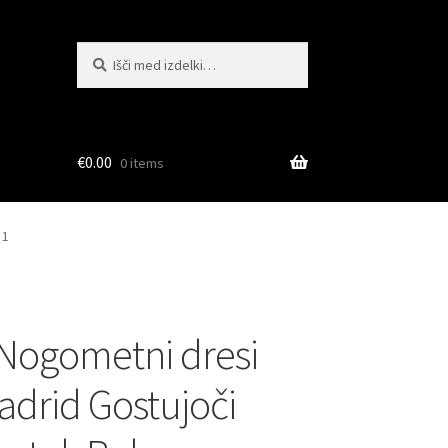
Išči:
Iskanje
€
0.00
0 items
 1
Nogometni dresi
adrid Gostujoči