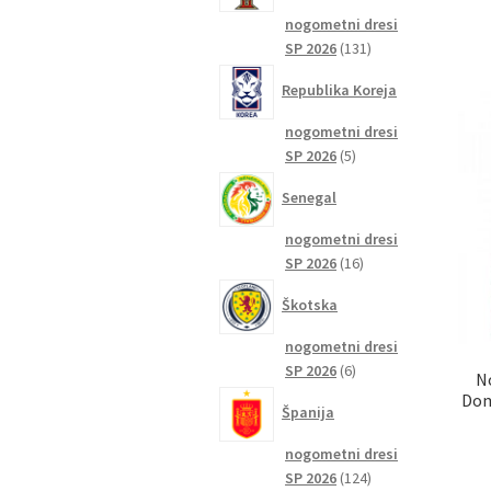
nogometni dresi
131
SP 2026
131
izdelkov
Republika Koreja
nogometni dresi
5
SP 2026
5
izdelkov
Senegal
nogometni dresi
16
SP 2026
16
izdelkov
Škotska
nogometni dresi
6
SP 2026
6
N
izdelkov
Dom
Španija
nogometni dresi
124
SP 2026
124