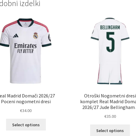
dobni izdelki
eal Madrid Domači 2026/27
Otroški Nogometni dres
Poceni nogometni dresi
komplet Real Madrid Doma
2026/27 Jude Bellingham 
€
34.00
€
35.00
Ta
Select options
Ta
izdelek
Select options
izd
ima