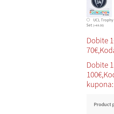
UCL Trophy 
Set
(
+
€
4.00
)
Dobite 
70€,Kod
Dobite 
100€,Ko
kupona:
Product p