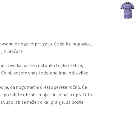
m
nt
e
h
ai
er
d
ar
l
es
di
e
t
t
 vsebuje nogavic privzeto. Če želite nogavice,
jih plačate.
n številka na sliki natanko to, kar želite,
 Če ni, potem vnesite želeno ime in številko.
ivo je, da nogometni dresi operete ročno. Če
ne pozabite obrniti majice in jo nato oprati. In
 in uporabite nežen cikel pranja, da boste