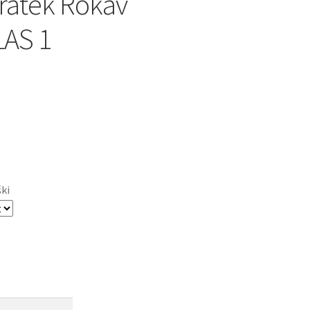
ratek Rokav
LAS 1
ški