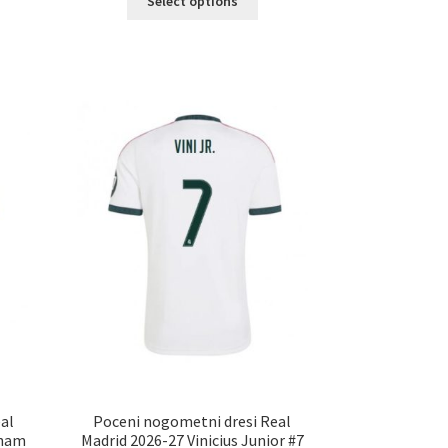
Select options
izdelek
a
ima
č
več
ičic.
različic.
nosti
Možnosti
ko
lahko
erete
izberete
na
ani
strani
elka
izdelka
al
Poceni nogometni dresi Real
gham
Madrid 2026-27 Vinicius Junior #7