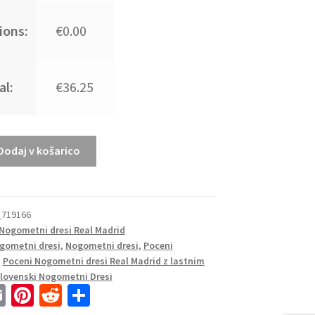
ions:
€0.00
al:
€36.25
Dodaj v košarico
_719166
Nogometni dresi Real Madrid
gometni dresi
,
Nogometni dresi
,
Poceni
,
Poceni Nogometni dresi Real Madrid z lastnim
lovenski Nogometni Dresi
E
Pi
R
S