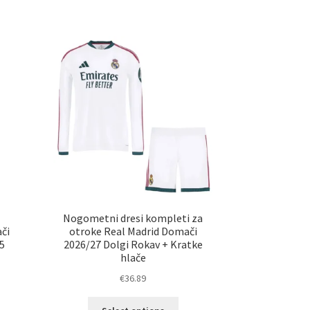
i
Nogometni dresi kompleti za
či
otroke Real Madrid Domači
5
2026/27 Dolgi Rokav + Kratke
hlače
€
36.89
Ta
elek