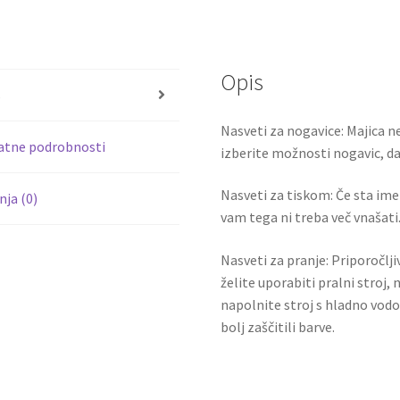
ce
wi
1
b
tt
količina
o
er
Opis
o
s
k
Nasveti za nogavice: Majica ne
atne podrobnosti
izberite možnosti nogavic, da 
Nasveti za tiskom: Če sta ime i
ja (0)
vam tega ni treba več vnašati.
Nasveti za pranje: Priporočlj
želite uporabiti pralni stroj, 
napolnite stroj s hladno vodo
bolj zaščitili barve.