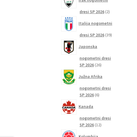
Irak nogometni
2
dresi SP 2026
2
izdelka
Italija nogometni
39
dresi SP 2026
39
izdelkov
Japonska
nogometni dresi
26
SP 2026
26
izdelkov
Južna Afrika
nogometni dresi
6
SP 2026
6
izdelkov
Kanada
nogometni dresi
12
SP 2026
12
izdelkov
Kolumbija