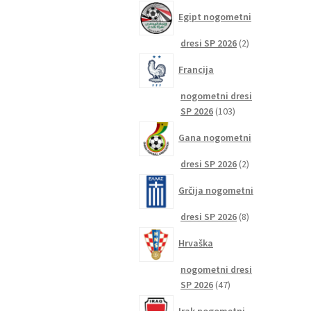
izdelkov
Egipt nogometni
2
dresi SP 2026
2
izdelka
Francija
nogometni dresi
103
SP 2026
103
izdelki
Gana nogometni
2
dresi SP 2026
2
izdelka
Grčija nogometni
8
dresi SP 2026
8
izdelkov
Hrvaška
nogometni dresi
47
SP 2026
47
izdelkov