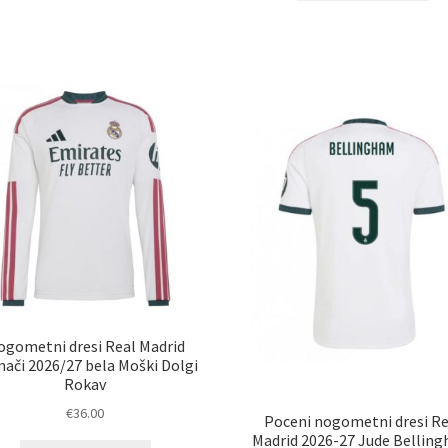
im
več
ve
različic.
razl
Možnosti
Mož
lahko
lah
izberete
izb
na
na
strani
str
izdelka
izd
ogometni dresi Real Madrid
ači 2026/27 bela Moški Dolgi
Rokav
€
36.00
Poceni nogometni dresi Re
Madrid 2026-27 Jude Bellin