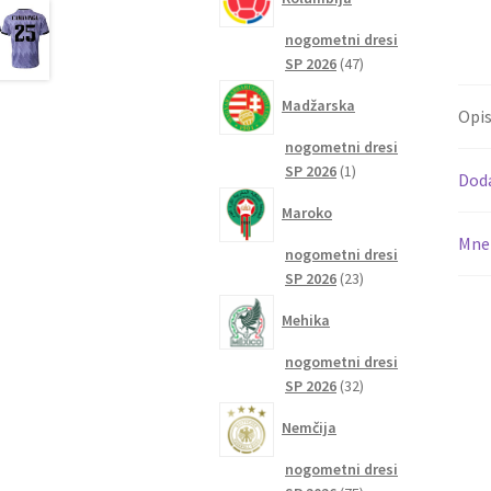
nogometni dresi
47
SP 2026
47
izdelkov
Madžarska
Opi
nogometni dresi
1
SP 2026
1
Dod
izdelek
Maroko
Mnen
nogometni dresi
23
SP 2026
23
izdelkov
Mehika
nogometni dresi
32
SP 2026
32
izdelkov
Nemčija
nogometni dresi