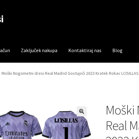
i
račun
Zaključek nakupa
Kontaktiraj nas
Blog
čun
Trgovina
Zaključek nakupa
Moški Nogometni dresi Real Madrid Gostujoči 2023 Kratek Rokav LCISILLAS
Moški 
Real M