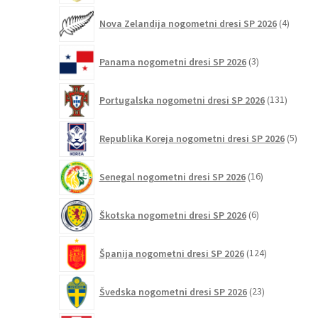
4
Nova Zelandija nogometni dresi SP 2026
4
izdelki
3
Panama nogometni dresi SP 2026
3
izdelki
131
Portugalska nogometni dresi SP 2026
131
izdelko
5
Republika Koreja nogometni dresi SP 2026
5
izdel
16
Senegal nogometni dresi SP 2026
16
izdelkov
6
Škotska nogometni dresi SP 2026
6
izdelkov
124
Španija nogometni dresi SP 2026
124
izdelkov
23
Švedska nogometni dresi SP 2026
23
izdelkov