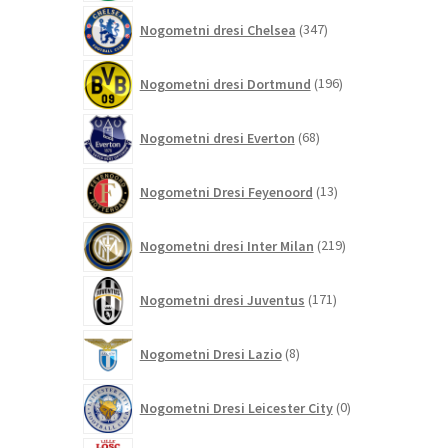
347
Nogometni dresi Chelsea
347
izdelkov
196
Nogometni dresi Dortmund
196
izdelkov
68
Nogometni dresi Everton
68
izdelkov
13
Nogometni Dresi Feyenoord
13
izdelkov
219
Nogometni dresi Inter Milan
219
izdelkov
171
Nogometni dresi Juventus
171
izdelkov
8
Nogometni Dresi Lazio
8
izdelkov
0
Nogometni Dresi Leicester City
0
izdelkov