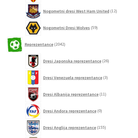
12
Nogometni dresi West Ham United
12
izdelkov
59
Nogometni Dresi Wolves
59
izdelkov
2042
Reprezentance
2042
izdelkov
26
Dresi Japonska reprezentance
26
izdelkov
3
Dresi Venezuela reprezentance
3
izdelki
11
Dresi Albanija reprezentance
11
izdelkov
0
Dresi Andora reprezentance
0
izdelkov
155
Dresi Anglija reprezentance
155
izdelkov