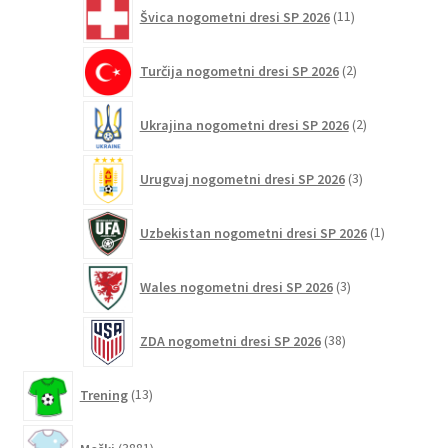
11
Švica nogometni dresi SP 2026
11
izdelkov
2
Turčija nogometni dresi SP 2026
2
izdelka
2
Ukrajina nogometni dresi SP 2026
2
izdelka
3
Urugvaj nogometni dresi SP 2026
3
izdelki
1
Uzbekistan nogometni dresi SP 2026
1
izdelek
3
Wales nogometni dresi SP 2026
3
izdelki
38
ZDA nogometni dresi SP 2026
38
izdelkov
13
Trening
13
izdelkov
3881