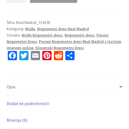
Nogometni
dresi
Real
Madrid
Šifra:
Real Madrid_719195
Kategoriji:
Moški
,
Nogometni dresi Real Madrid
kompleti
Oznake:
Moški Nogometni dresi
,
Nogometni dresi
,
Poceni
Gostujoči
Nogometni Dresi
,
Poceni Nogometni dresi Real Madrid z lastnim
2023
imenom online
,
Slovenski Nogometni Dresi
ZIDANE
Fa
T
E
Pi
R
S
5
ce
wi
m
nt
e
h
količina
b
tt
ai
er
d
ar
o
er
l
es
di
e
Opis
o
t
t
k
Dodatne podrobnosti
Mnenja (0)