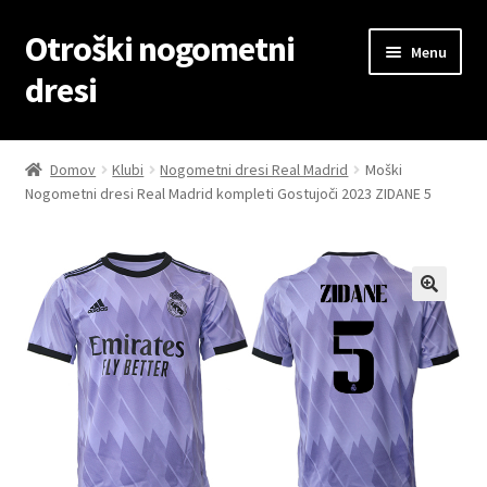
Otroški nogometni
Skip
Skip
Menu
to
to
dresi
navigation
content
Domov
Domov
Klubi
Nogometni dresi Real Madrid
Moški
Nogometni dresi Real Madrid kompleti Gostujoči 2023 ZIDANE 5
Blog
Kontaktiraj nas
Košarica
Moj račun
Trgovina
Zaključek nakupa