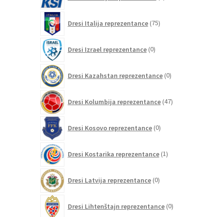
izdelek
75
Dresi Italija reprezentance
75
izdelkov
0
Dresi Izrael reprezentance
0
izdelkov
0
Dresi Kazahstan reprezentance
0
izdelkov
47
Dresi Kolumbija reprezentance
47
izdelkov
0
Dresi Kosovo reprezentance
0
izdelkov
1
Dresi Kostarika reprezentance
1
izdelek
0
Dresi Latvija reprezentance
0
izdelkov
0
Dresi Lihtenštajn reprezentance
0
izdelkov