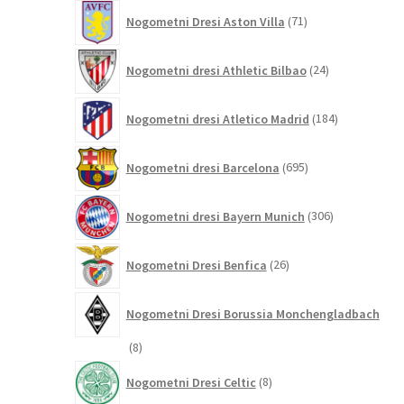
71
Nogometni Dresi Aston Villa
71
izdelkov
24
Nogometni dresi Athletic Bilbao
24
izdelkov
184
Nogometni dresi Atletico Madrid
184
izdelkov
695
Nogometni dresi Barcelona
695
izdelkov
306
Nogometni dresi Bayern Munich
306
izdelkov
26
Nogometni Dresi Benfica
26
izdelkov
Nogometni Dresi Borussia Monchengladbach
8
8
izdelkov
8
Nogometni Dresi Celtic
8
izdelkov