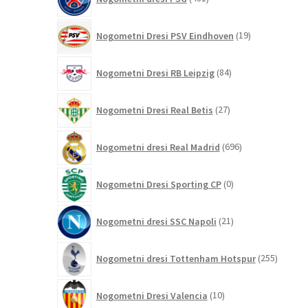
izdelkov
19
Nogometni Dresi PSV Eindhoven
19
izdelkov
84
Nogometni Dresi RB Leipzig
84
izdelkov
27
Nogometni Dresi Real Betis
27
izdelkov
696
Nogometni dresi Real Madrid
696
izdelkov
0
Nogometni Dresi Sporting CP
0
izdelkov
21
Nogometni dresi SSC Napoli
21
izdelkov
255
Nogometni dresi Tottenham Hotspur
255
izdelko
10
Nogometni Dresi Valencia
10
izdelkov