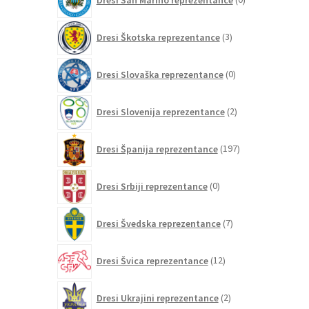
izdelkov
3
Dresi Škotska reprezentance
3
izdelki
0
Dresi Slovaška reprezentance
0
izdelkov
2
Dresi Slovenija reprezentance
2
izdelka
197
Dresi Španija reprezentance
197
izdelkov
0
Dresi Srbiji reprezentance
0
izdelkov
7
Dresi Švedska reprezentance
7
izdelkov
12
Dresi Švica reprezentance
12
izdelkov
2
Dresi Ukrajini reprezentance
2
izdelka