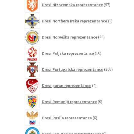
97
Dresi Nizozemska reprezentance
97
izdelkov
1
Dresi Northern Irska reprezentance
1
izdelek
28
Dresi Norveška reprezentance
28
izdelkov
10
Dresi Poljska reprezentance
10
izdelkov
208
Dresi Portugalska reprezentance
208
izdelkov
4
Dresi puran reprezentance
4
izdelki
0
Dresi Romuniji reprezentance
0
izdelkov
0
Dresi Rusija reprezentance
0
izdelkov
0
Dresi San Marino reprezentance
0