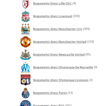
4
Nogometni Dresi Lille OSC
4
izdelki
350
Nogometni dresi Liverpool
350
izdelkov
458
Nogometni dresi Manchester City
458
izdelkov
320
Nogometni dresi Manchester United
320
izdelkov
85
Nogometni Dresi Newcastle United
85
izdelkov
0
Nogometni dresi Olympique De Marseille
0
izdelk
3
Nogometni dresi Olympique Lyonnais
3
izdelki
13
Nogometni Dresi Porto
13
izdelkov
431
Nogometni dresi PSG
431