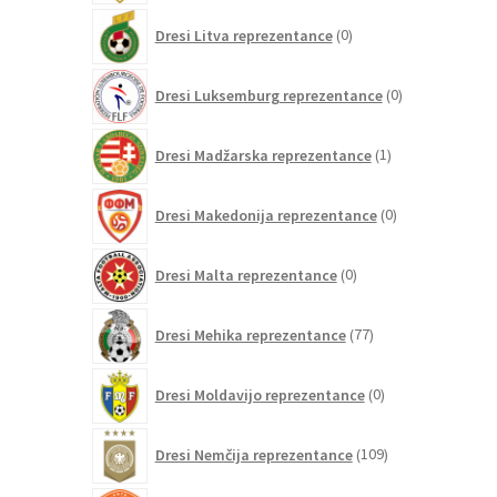
0
Dresi Litva reprezentance
0
izdelkov
0
Dresi Luksemburg reprezentance
0
izdelkov
1
Dresi Madžarska reprezentance
1
izdelek
0
Dresi Makedonija reprezentance
0
izdelkov
0
Dresi Malta reprezentance
0
izdelkov
77
Dresi Mehika reprezentance
77
izdelkov
0
Dresi Moldavijo reprezentance
0
izdelkov
109
Dresi Nemčija reprezentance
109
izdelkov