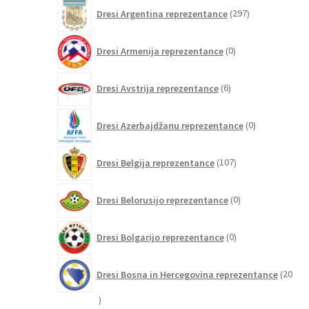
297
Dresi Argentina reprezentance
297
izdelkov
0
Dresi Armenija reprezentance
0
izdelkov
6
Dresi Avstrija reprezentance
6
izdelkov
0
Dresi Azerbajdžanu reprezentance
0
izdelkov
107
Dresi Belgija reprezentance
107
izdelkov
0
Dresi Belorusijo reprezentance
0
izdelkov
0
Dresi Bolgarijo reprezentance
0
izdelkov
Dresi Bosna in Hercegovina reprezentance
20
20