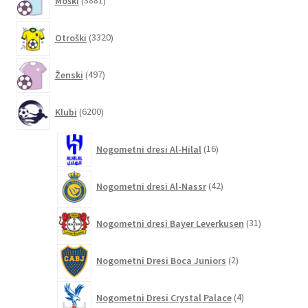
Moški
3881
izdelkov
3320
Otroški
3320
izdelkov
497
Ženski
497
izdelkov
6200
Klubi
6200
izdelkov
16
Nogometni dresi Al-Hilal
16
izdelkov
42
Nogometni dresi Al-Nassr
42
izdelkov
31
Nogometni dresi Bayer Leverkusen
31
izdelkov
2
Nogometni Dresi Boca Juniors
2
izdelka
4
Nogometni Dresi Crystal Palace
4
izdelki