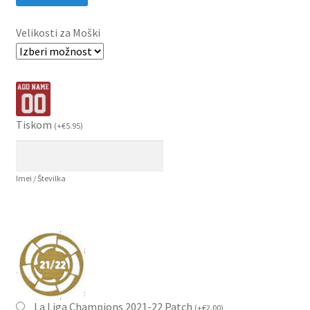
Velikosti za Moški
Tiskom
(
+
€
5.95
)
Imei / Številka
La Liga Champions 2021-22 Patch
(
+
€
2.00
)