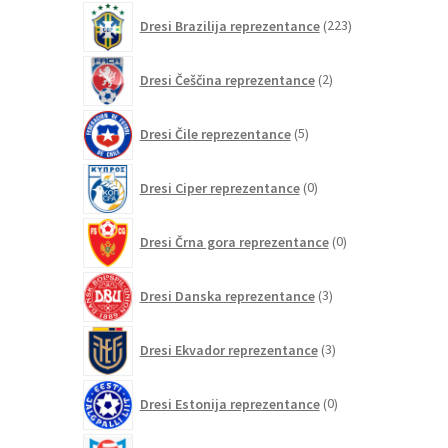
izdelkov
223
Dresi Brazilija reprezentance
223
izdelkov
2
Dresi Češčina reprezentance
2
izdelka
5
Dresi Čile reprezentance
5
izdelkov
0
Dresi Ciper reprezentance
0
izdelkov
0
Dresi Črna gora reprezentance
0
izdelkov
3
Dresi Danska reprezentance
3
izdelki
3
Dresi Ekvador reprezentance
3
izdelki
0
Dresi Estonija reprezentance
0
izdelkov
0