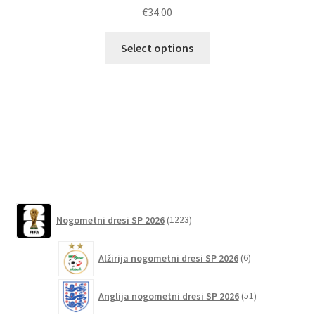
€
34.00
Ta
Select options
izdelek
ima
Po
več
različic.
Možnosti
lahko
izberete
na
strani
1223
izdelka
Nogometni dresi SP 2026
1223
izdelkov
6
Alžirija nogometni dresi SP 2026
6
izdelkov
51
Anglija nogometni dresi SP 2026
51
izdelkov