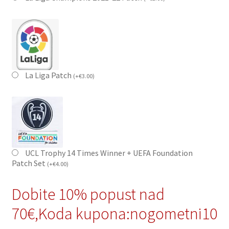
La Liga Patch
(
+
€
3.00
)
UCL Trophy 14 Times Winner + UEFA Foundation
Patch Set
(
+
€
4.00
)
Dobite 10% popust nad
70€,Koda kupona:nogometni10