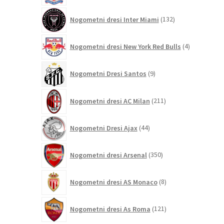
132
Nogometni dresi Inter Miami
132
izdelkov
4
Nogometni dresi New York Red Bulls
4
izdelki
9
Nogometni Dresi Santos
9
izdelkov
211
Nogometni dresi AC Milan
211
izdelkov
44
Nogometni Dresi Ajax
44
izdelkov
350
Nogometni dresi Arsenal
350
izdelkov
8
Nogometni dresi AS Monaco
8
izdelkov
121
Nogometni dresi As Roma
121
izdelkov