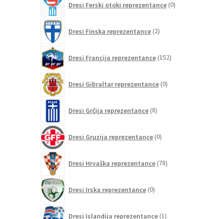
Dresi Ferski otoki reprezentance
0
izdelkov
2
Dresi Finska reprezentance
2
izdelka
152
Dresi Francija reprezentance
152
izdelkov
0
Dresi Gibraltar reprezentance
0
izdelkov
8
Dresi Grčija reprezentance
8
izdelkov
0
Dresi Gruzija reprezentance
0
izdelkov
78
Dresi Hrvaška reprezentance
78
izdelkov
0
Dresi Irska reprezentance
0
izdelkov
1
Dresi Islandija reprezentance
1