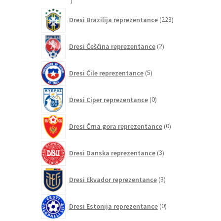
20
izdelkov
223
Dresi Brazilija reprezentance
223
izdelkov
2
Dresi Češčina reprezentance
2
izdelka
5
Dresi Čile reprezentance
5
izdelkov
0
Dresi Ciper reprezentance
0
izdelkov
0
Dresi Črna gora reprezentance
0
izdelkov
3
Dresi Danska reprezentance
3
izdelki
3
Dresi Ekvador reprezentance
3
izdelki
0
Dresi Estonija reprezentance
0
izdelkov