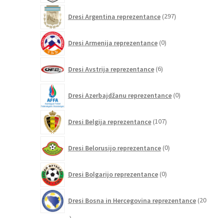
297
Dresi Argentina reprezentance
297
izdelkov
0
Dresi Armenija reprezentance
0
izdelkov
6
Dresi Avstrija reprezentance
6
izdelkov
0
Dresi Azerbajdžanu reprezentance
0
izdelkov
107
Dresi Belgija reprezentance
107
izdelkov
0
Dresi Belorusijo reprezentance
0
izdelkov
0
Dresi Bolgarijo reprezentance
0
izdelkov
Dresi Bosna in Hercegovina reprezentance
20