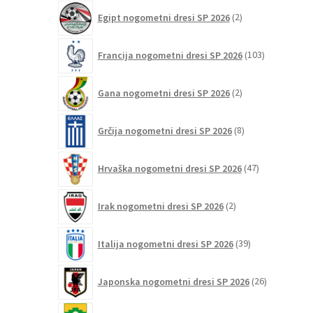
2
Egipt nogometni dresi SP 2026
2
izdelka
103
Francija nogometni dresi SP 2026
103
izdelki
2
Gana nogometni dresi SP 2026
2
izdelka
8
Grčija nogometni dresi SP 2026
8
izdelkov
47
Hrvaška nogometni dresi SP 2026
47
izdelkov
2
Irak nogometni dresi SP 2026
2
izdelka
39
Italija nogometni dresi SP 2026
39
izdelkov
26
Japonska nogometni dresi SP 2026
26
izdelkov
6