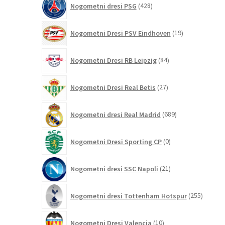
Nogometni dresi PSG
428
izdelkov
19
Nogometni Dresi PSV Eindhoven
19
izdelkov
84
Nogometni Dresi RB Leipzig
84
izdelkov
27
Nogometni Dresi Real Betis
27
izdelkov
689
Nogometni dresi Real Madrid
689
izdelkov
0
Nogometni Dresi Sporting CP
0
izdelkov
21
Nogometni dresi SSC Napoli
21
izdelkov
255
Nogometni dresi Tottenham Hotspur
255
izdelko
10
Nogometni Dresi Valencia
10