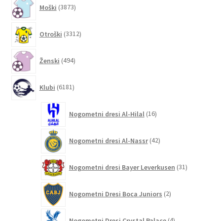
3873
Moški
3873
izdelkov
3312
Otroški
3312
izdelkov
494
Ženski
494
izdelkov
6181
Klubi
6181
izdelkov
16
Nogometni dresi Al-Hilal
16
izdelkov
42
Nogometni dresi Al-Nassr
42
izdelkov
31
Nogometni dresi Bayer Leverkusen
31
izdelkov
2
Nogometni Dresi Boca Juniors
2
izdelka
4
Nogometni Dresi Crystal Palace
4