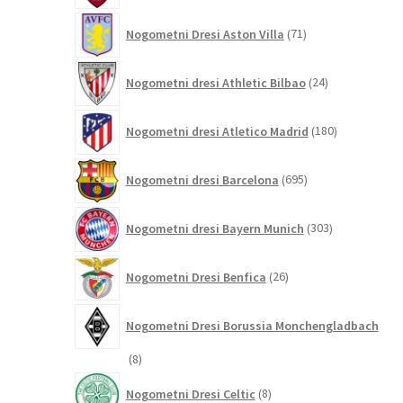
71
Nogometni Dresi Aston Villa
71
izdelkov
24
Nogometni dresi Athletic Bilbao
24
izdelkov
180
Nogometni dresi Atletico Madrid
180
izdelkov
695
Nogometni dresi Barcelona
695
izdelkov
303
Nogometni dresi Bayern Munich
303
izdelki
26
Nogometni Dresi Benfica
26
izdelkov
Nogometni Dresi Borussia Monchengladbach
8
8
izdelkov
8
Nogometni Dresi Celtic
8
izdelkov