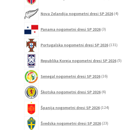
izdelkov
4
Nova Zelandija nogometni dresi SP 2026
4
izdelki
3
Panama nogometni dresi SP 2026
3
izdelki
131
Portugalska nogometni dresi SP 2026
131
izdelko
5
Republika Koreja nogometni dresi SP 2026
5
izdel
16
Senegal nogometni dresi SP 2026
16
izdelkov
6
Škotska nogometni dresi SP 2026
6
izdelkov
124
Španija nogometni dresi SP 2026
124
izdelkov
23
Švedska nogometni dresi SP 2026
23
izdelkov