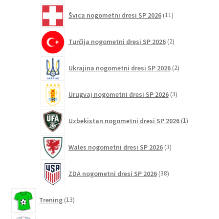
11
Švica nogometni dresi SP 2026
11
izdelkov
2
Turčija nogometni dresi SP 2026
2
izdelka
2
Ukrajina nogometni dresi SP 2026
2
izdelka
3
Urugvaj nogometni dresi SP 2026
3
izdelki
1
Uzbekistan nogometni dresi SP 2026
1
izdelek
3
Wales nogometni dresi SP 2026
3
izdelki
38
ZDA nogometni dresi SP 2026
38
izdelkov
13
Trening
13
izdelkov