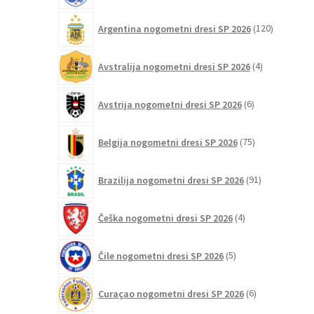
120
Argentina nogometni dresi SP 2026
120
izdelkov
4
Avstralija nogometni dresi SP 2026
4
izdelki
6
Avstrija nogometni dresi SP 2026
6
izdelkov
75
Belgija nogometni dresi SP 2026
75
izdelkov
91
Brazilija nogometni dresi SP 2026
91
izdelkov
4
Češka nogometni dresi SP 2026
4
izdelki
5
Čile nogometni dresi SP 2026
5
izdelkov
6
Curaçao nogometni dresi SP 2026
6
izdelkov