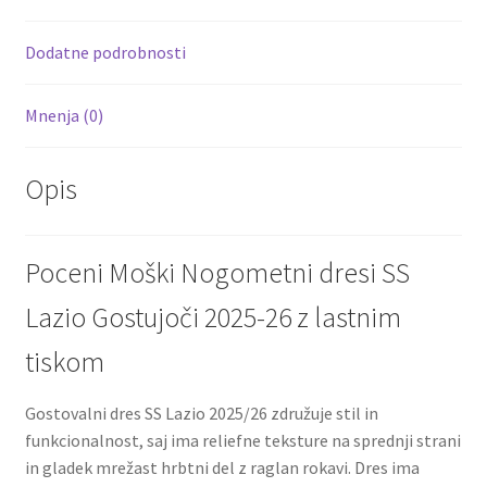
o
t
t
k
Dodatne podrobnosti
Mnenja (0)
Opis
Poceni Moški Nogometni dresi SS
Lazio Gostujoči 2025-26 z lastnim
tiskom
Gostovalni dres SS Lazio 2025/26 združuje stil in
funkcionalnost, saj ima reliefne teksture na sprednji strani
in gladek mrežast hrbtni del z raglan rokavi. Dres ima