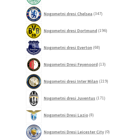
347
Nogometni dresi Chelsea
347
izdelkov
196
Nogometni dresi Dortmund
196
izdelkov
68
Nogometni dresi Everton
68
izdelkov
13
Nogometni Dresi Feyenoord
13
izdelkov
219
Nogometni dresi Inter Milan
219
izdelkov
171
Nogometni dresi Juventus
171
izdelkov
8
Nogometni Dresi Lazio
8
izdelkov
0
Nogometni Dresi Leicester City
0
izdelkov