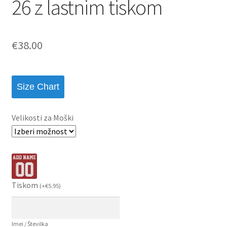
26 z lastnim tiskom
€
38.00
Size Chart
Velikosti za Moški
Tiskom
(
+
€
5.95
)
Imei / Številka