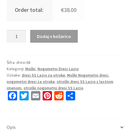
Order total:
€38.00
Moški
Dodaj v košarico
Nogometni
dresi
SS
Lazio
Šifra:
dresi-68
Kategoriji:
Moški
,
Nogometni Dresi Lazio
Gostujoči
Oznake:
dresi SS Lazio za otroke
,
Moški Nogometni dresi
,
2025-
nogometni dresi za otroke
,
otroški dresi SS Lazio z lastnim
26
imenom
,
otroški nogometni dresi SS Lazio
z
Fa
T
E
Pi
R
S
lastnim
ce
wi
m
nt
e
h
tiskom
b
tt
ai
er
d
ar
količina
o
er
l
es
di
e
Opis