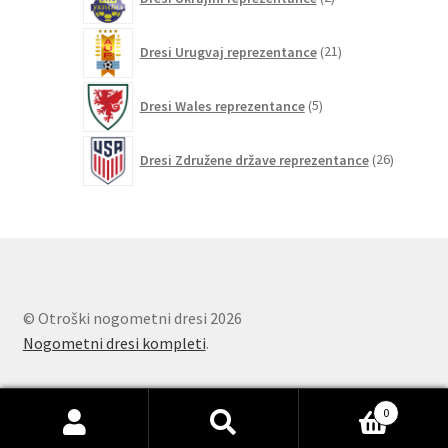
izdelka
21
Dresi Urugvaj reprezentance
21
izdelkov
5
Dresi Wales reprezentance
5
izdelkov
26
Dresi Združene države reprezentance
26
izdelkov
© Otroški nogometni dresi 2026
Nogometni dresi kompleti
.
0
Išči:
Iskanje