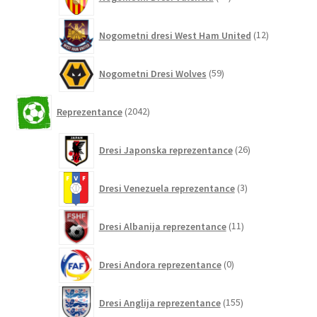
izdelkov
12
Nogometni dresi West Ham United
12
izdelkov
59
Nogometni Dresi Wolves
59
izdelkov
2042
Reprezentance
2042
izdelkov
26
Dresi Japonska reprezentance
26
izdelkov
3
Dresi Venezuela reprezentance
3
izdelki
11
Dresi Albanija reprezentance
11
izdelkov
0
Dresi Andora reprezentance
0
izdelkov
155
Dresi Anglija reprezentance
155
izdelkov