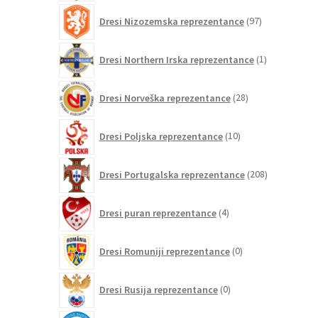
97
Dresi Nizozemska reprezentance
97
izdelkov
1
Dresi Northern Irska reprezentance
1
izdelek
28
Dresi Norveška reprezentance
28
izdelkov
10
Dresi Poljska reprezentance
10
izdelkov
208
Dresi Portugalska reprezentance
208
izdelkov
4
Dresi puran reprezentance
4
izdelki
0
Dresi Romuniji reprezentance
0
izdelkov
0
Dresi Rusija reprezentance
0
izdelkov