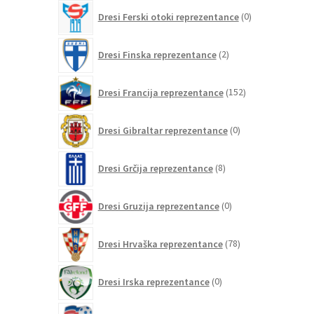
0
Dresi Ferski otoki reprezentance
0
izdelkov
2
Dresi Finska reprezentance
2
izdelka
152
Dresi Francija reprezentance
152
izdelkov
0
Dresi Gibraltar reprezentance
0
izdelkov
8
Dresi Grčija reprezentance
8
izdelkov
0
Dresi Gruzija reprezentance
0
izdelkov
78
Dresi Hrvaška reprezentance
78
izdelkov
0
Dresi Irska reprezentance
0
izdelkov
1