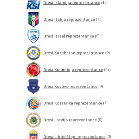
Dresi Islandija reprezentance
1
izdelek
75
Dresi Italija reprezentance
75
izdelkov
0
Dresi Izrael reprezentance
0
izdelkov
0
Dresi Kazahstan reprezentance
0
izdelkov
47
Dresi Kolumbija reprezentance
47
izdelkov
0
Dresi Kosovo reprezentance
0
izdelkov
1
Dresi Kostarika reprezentance
1
izdelek
0
Dresi Latvija reprezentance
0
izdelkov
0
Dresi Lihtenštajn reprezentance
0