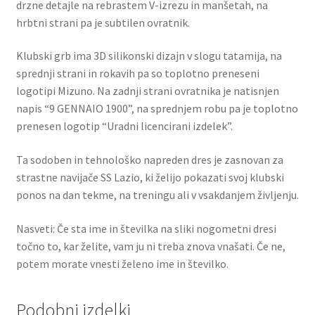
drzne detajle na rebrastem V-izrezu in manšetah, na
hrbtni strani pa je subtilen ovratnik.
Klubski grb ima 3D silikonski dizajn v slogu tatamija, na
sprednji strani in rokavih pa so toplotno preneseni
logotipi Mizuno. Na zadnji strani ovratnika je natisnjen
napis “9 GENNAIO 1900”, na sprednjem robu pa je toplotno
prenesen logotip “Uradni licencirani izdelek”.
Ta sodoben in tehnološko napreden dres je zasnovan za
strastne navijače SS Lazio, ki želijo pokazati svoj klubski
ponos na dan tekme, na treningu ali v vsakdanjem življenju.
Nasveti: Če sta ime in številka na sliki nogometni dresi
točno to, kar želite, vam ju ni treba znova vnašati. Če ne,
potem morate vnesti želeno ime in številko.
Podobni izdelki