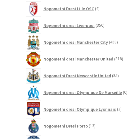
4
Nogometni Dresi Lille OSC
4
izdelki
350
Nogometni dresi Liverpool
350
izdelkov
458
Nogometni dresi Manchester City
458
izdelkov
318
Nogometni dresi Manchester United
318
izdelkov
85
Nogometni Dresi Newcastle United
85
izdelkov
0
Nogometni dresi Olympique De Marseille
0
izdelk
3
Nogometni dresi Olympique Lyonnais
3
izdelki
13
Nogometni Dresi Porto
13
izdelkov
428