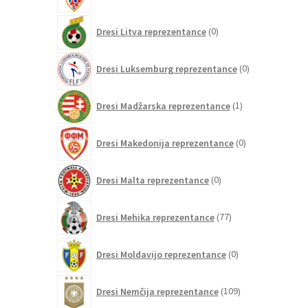
izdelkov
0
Dresi Litva reprezentance
0
izdelkov
0
Dresi Luksemburg reprezentance
0
izdelkov
1
Dresi Madžarska reprezentance
1
izdelek
0
Dresi Makedonija reprezentance
0
izdelkov
0
Dresi Malta reprezentance
0
izdelkov
77
Dresi Mehika reprezentance
77
izdelkov
0
Dresi Moldavijo reprezentance
0
izdelkov
109
Dresi Nemčija reprezentance
109
izdelkov