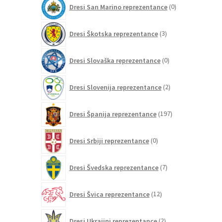
0
Dresi San Marino reprezentance
0
izdelkov
3
Dresi Škotska reprezentance
3
izdelki
0
Dresi Slovaška reprezentance
0
izdelkov
2
Dresi Slovenija reprezentance
2
izdelka
197
Dresi Španija reprezentance
197
izdelkov
0
Dresi Srbiji reprezentance
0
izdelkov
7
Dresi Švedska reprezentance
7
izdelkov
12
Dresi Švica reprezentance
12
izdelkov
2
Dresi Ukrajini reprezentance
2