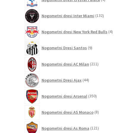
izdelki
132
Nogometni dresi Inter Miami
132
izdelkov
4
Nogometni dresi New York Red Bulls
4
izdelki
9
Nogometni Dresi Santos
9
izdelkov
211
Nogometni dresi AC Milan
211
izdelkov
44
Nogometni Dresi Ajax
44
izdelkov
350
Nogometni dresi Arsenal
350
izdelkov
8
Nogometni dresi AS Monaco
8
izdelkov
121
Nogometni dresi As Roma
121
izdelkov