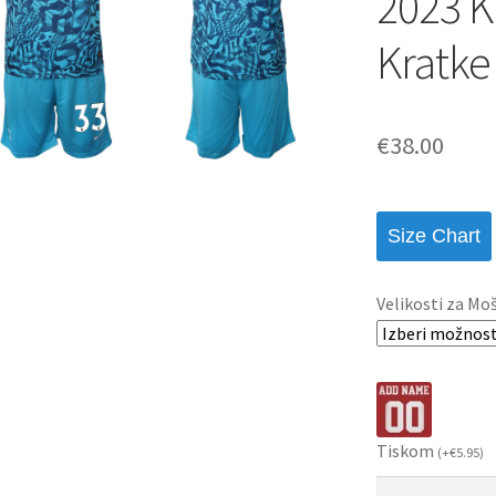
2023 K
Kratke
€
38.00
Size Chart
Velikosti za Mo
Tiskom
(
+
€
5.95
)