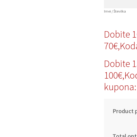
Imei / Številka
Dobite 
70€,Kod
Dobite 
100€,Ko
kupona:
Product p
Total opt