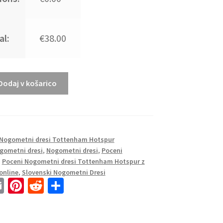
al:
€38.00
Dodaj v košarico
Nogometni dresi Tottenham Hotspur
gometni dresi
,
Nogometni dresi
,
Poceni
,
Poceni Nogometni dresi Tottenham Hotspur z
online
,
Slovenski Nogometni Dresi
E
Pi
R
S
m
nt
e
h
ai
er
d
ar