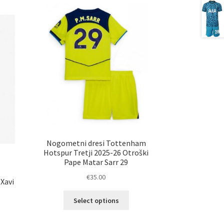
Nogometni dresi Tottenham
Hotspur Tretji 2025-26 Otroški
Pape Matar Sarr 29
€
35.00
Xavi
Ta
Select options
izdelek
ima