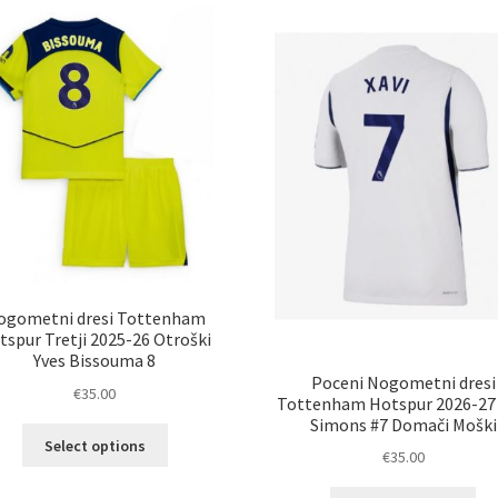
ogometni dresi Tottenham
tspur Tretji 2025-26 Otroški
Yves Bissouma 8
Poceni Nogometni dresi
€
35.00
Tottenham Hotspur 2026-27 
Simons #7 Domači Moški
Ta
Select options
€
35.00
izdelek
ima