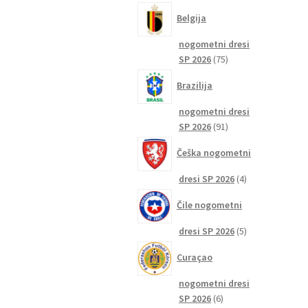
izdelkov
Belgija
nogometni dresi
75
SP 2026
75
izdelkov
Brazilija
nogometni dresi
91
SP 2026
91
izdelkov
Češka nogometni
4
dresi SP 2026
4
izdelki
Čile nogometni
5
dresi SP 2026
5
izdelkov
Curaçao
nogometni dresi
6
SP 2026
6