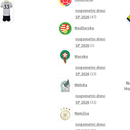
nogometni dresi
47
SP 2026
47
izdelkov
Madžarska
nogometni dresi
1
SP 2026
1
izdelek
Maroko
nogometni dresi
23
SP 2026
23
izdelkov
N
Mehika
Ho
nogometni dresi
32
SP 2026
32
izdelkov
Nemčija
nogometni dresi