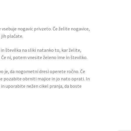
l
es
di
e
t
t
 vsebuje nogavic privzeto. Če želite nogavice,
jih plačate.
n številka na sliki natanko to, kar želite,
 Če ni, potem vnesite želeno ime in številko.
ivo je, da nogometni dresi operete ročno. Če
ne pozabite obrniti majice in jo nato oprati. In
 in uporabite nežen cikel pranja, da boste