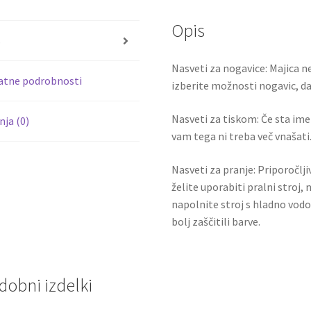
DAVIES
o
er
33
Opis
o
količina
s
k
Nasveti za nogavice: Majica ne
atne podrobnosti
izberite možnosti nogavic, da 
Nasveti za tiskom: Če sta ime i
ja (0)
vam tega ni treba več vnašati.
Nasveti za pranje: Priporočlj
želite uporabiti pralni stroj, 
napolnite stroj s hladno vodo
bolj zaščitili barve.
dobni izdelki