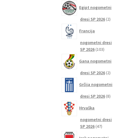
izdelkov
Egipt nogometni
2
dresi SP 2026
2
izdelka
Francija
nogometni dresi
103
SP 2026
103
izdelki
Gana nogometni
2
dresi SP 2026
2
izdelka
Grčija nogometni
8
dresi SP 2026
8
izdelkov
Hrvaška
nogometni dresi
47
SP 2026
47
izdelkov