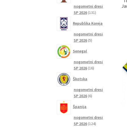
T
Ja
nogometni dresi
131
SP 2026
131
izdelkov
Republika Koreja
nogometni dresi
5
SP 2026
5
izdelkov
Senegal
nogometni dresi
16
SP 2026
16
izdelkov
Škotska
nogometni dresi
6
SP 2026
6
izdelkov
Španija
nogometni dresi
124
SP 2026
124