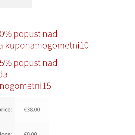
10% popust nad
a kupona:nogometni10
15% popust nad
da
nogometni15
rice:
€38.00
ions:
€0.00