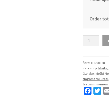
Order tot
Moški
Nogometni
dresi
Tottenham
Hotspur
Šifra:
THR90828
Kategoriji:
Moški
,
Tretji
Oznake:
Moški No
2023
Nogometni Dresi
Kratek
lastnim imenom 
Rokav
Fa
T
+
ce
wi
Kratke
b
tt
hlače