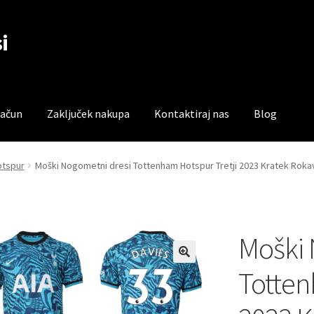
i
račun
Zaključek nakupa
Kontaktiraj nas
Blog
čun
Trgovina
Zaključek nakupa
otspur
Moški Nogometni dresi Tottenham Hotspur Tretji 2023 Kratek Rokav
Moški 
Totten