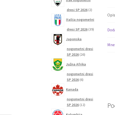
Irak nogometni
2
dresi SP 2026
2
Opi
izdelka
Italija nogometni
39
dresi SP 2026
39
Dod
izdelkov
Japonska
Mnen
nogometni dresi
26
SP 2026
26
izdelkov
Južna Afrika
nogometni dresi
6
SP 2026
6
izdelkov
Kanada
nogometni dresi
Po
12
SP 2026
12
izdelkov
Kolumbija