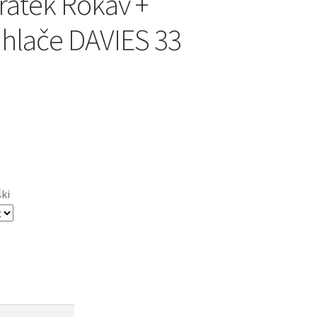
ratek Rokav +
 hlače DAVIES 33
ški