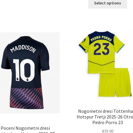
Ta
več
Select options
izd
različic.
im
Možnosti
ve
lahko
razl
izberete
Mož
na
lah
strani
izb
izdelka
na
str
izd
Nogometni dresi Tottenh
Hotspur Tretji 2025-26 Otro
Pedro Porro 23
Poceni Nogometni dresi
€
35.00