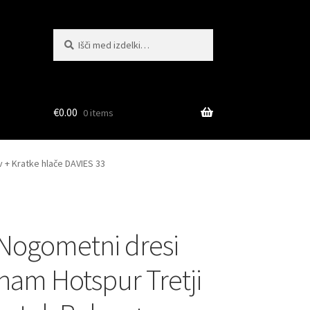
Išči:
Iskanje
€
0.00
0 items
 + Kratke hlače DAVIES 33
Nogometni dresi
ham Hotspur Tretji