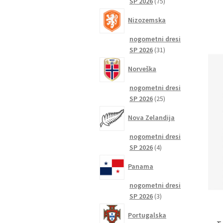
75
SP 2026
75
izdelkov
Nizozemska
nogometni dresi
31
SP 2026
31
izdelkov
Norveška
nogometni dresi
25
SP 2026
25
izdelkov
Nova Zelandija
nogometni dresi
4
SP 2026
4
izdelki
Panama
nogometni dresi
3
SP 2026
3
izdelki
Portugalska