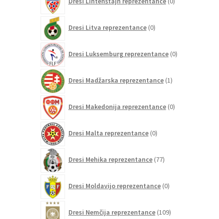
Dresi Lihtenštajn reprezentance
0
izdelkov
0
Dresi Litva reprezentance
0
izdelkov
0
Dresi Luksemburg reprezentance
0
izdelkov
1
Dresi Madžarska reprezentance
1
izdelek
0
Dresi Makedonija reprezentance
0
izdelkov
0
Dresi Malta reprezentance
0
izdelkov
77
Dresi Mehika reprezentance
77
izdelkov
0
Dresi Moldavijo reprezentance
0
izdelkov
109
Dresi Nemčija reprezentance
109
izdelkov