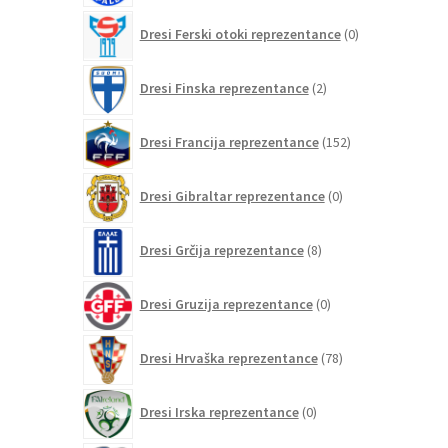
0
Dresi Ferski otoki reprezentance
0
izdelkov
2
Dresi Finska reprezentance
2
izdelka
152
Dresi Francija reprezentance
152
izdelkov
0
Dresi Gibraltar reprezentance
0
izdelkov
8
Dresi Grčija reprezentance
8
izdelkov
0
Dresi Gruzija reprezentance
0
izdelkov
78
Dresi Hrvaška reprezentance
78
izdelkov
0
Dresi Irska reprezentance
0
izdelkov