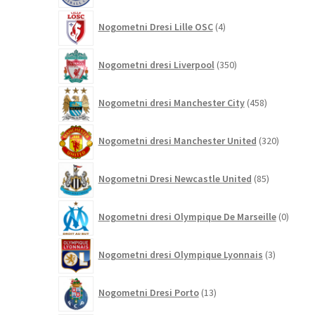
4
Nogometni Dresi Lille OSC
4
izdelki
350
Nogometni dresi Liverpool
350
izdelkov
458
Nogometni dresi Manchester City
458
izdelkov
320
Nogometni dresi Manchester United
320
izdelkov
85
Nogometni Dresi Newcastle United
85
izdelkov
0
Nogometni dresi Olympique De Marseille
0
izdelk
3
Nogometni dresi Olympique Lyonnais
3
izdelki
13
Nogometni Dresi Porto
13
izdelkov