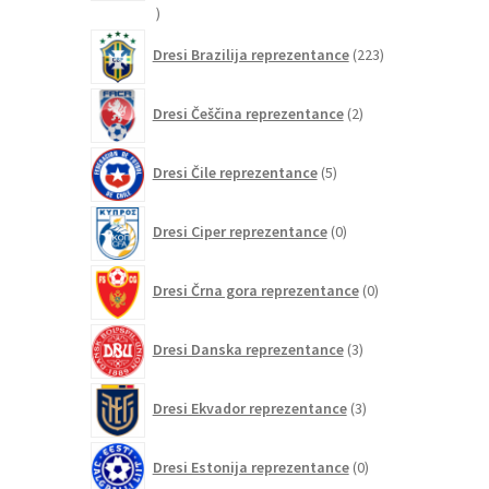
20
izdelkov
223
Dresi Brazilija reprezentance
223
izdelkov
2
Dresi Češčina reprezentance
2
izdelka
5
Dresi Čile reprezentance
5
izdelkov
0
Dresi Ciper reprezentance
0
izdelkov
0
Dresi Črna gora reprezentance
0
izdelkov
3
Dresi Danska reprezentance
3
izdelki
3
Dresi Ekvador reprezentance
3
izdelki
0
Dresi Estonija reprezentance
0
izdelkov