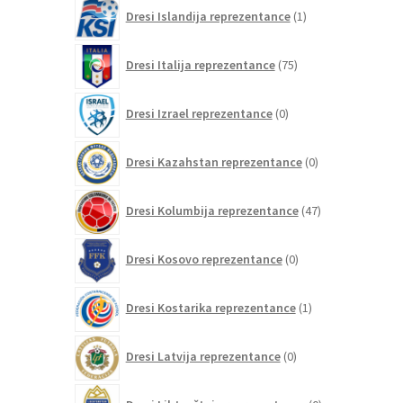
1
Dresi Islandija reprezentance
1
izdelek
75
Dresi Italija reprezentance
75
izdelkov
0
Dresi Izrael reprezentance
0
izdelkov
0
Dresi Kazahstan reprezentance
0
izdelkov
47
Dresi Kolumbija reprezentance
47
izdelkov
0
Dresi Kosovo reprezentance
0
izdelkov
1
Dresi Kostarika reprezentance
1
izdelek
0
Dresi Latvija reprezentance
0
izdelkov
0