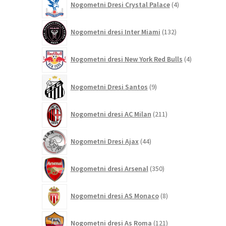
Nogometni Dresi Crystal Palace
4
izdelki
132
Nogometni dresi Inter Miami
132
izdelkov
4
Nogometni dresi New York Red Bulls
4
izdelki
9
Nogometni Dresi Santos
9
izdelkov
211
Nogometni dresi AC Milan
211
izdelkov
44
Nogometni Dresi Ajax
44
izdelkov
350
Nogometni dresi Arsenal
350
izdelkov
8
Nogometni dresi AS Monaco
8
izdelkov
121
Nogometni dresi As Roma
121