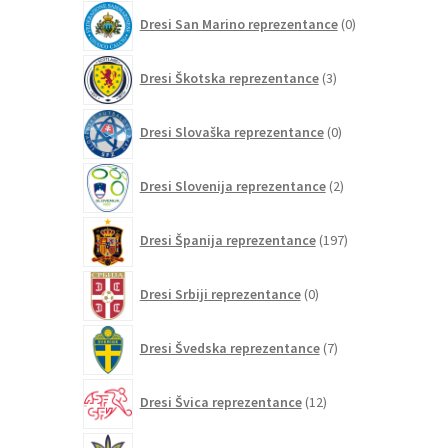
0
Dresi San Marino reprezentance
0
izdelkov
3
Dresi Škotska reprezentance
3
izdelki
0
Dresi Slovaška reprezentance
0
izdelkov
2
Dresi Slovenija reprezentance
2
izdelka
197
Dresi Španija reprezentance
197
izdelkov
0
Dresi Srbiji reprezentance
0
izdelkov
7
Dresi Švedska reprezentance
7
izdelkov
12
Dresi Švica reprezentance
12
izdelkov
2