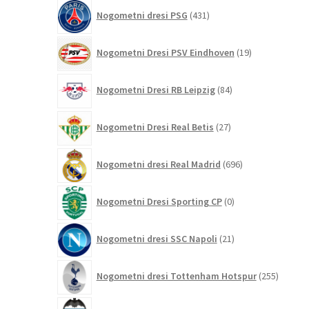
431
Nogometni dresi PSG
431
izdelkov
19
Nogometni Dresi PSV Eindhoven
19
izdelkov
84
Nogometni Dresi RB Leipzig
84
izdelkov
27
Nogometni Dresi Real Betis
27
izdelkov
696
Nogometni dresi Real Madrid
696
izdelkov
0
Nogometni Dresi Sporting CP
0
izdelkov
21
Nogometni dresi SSC Napoli
21
izdelkov
255
Nogometni dresi Tottenham Hotspur
255
izdelko
10