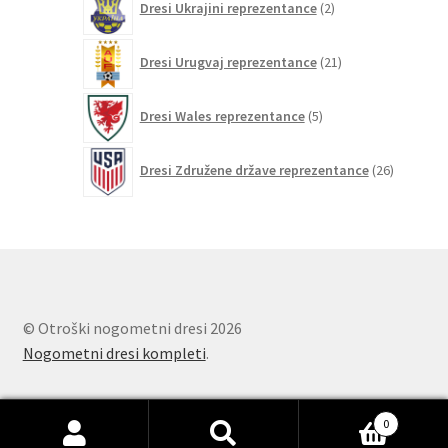
Dresi Ukrajini reprezentance
2
izdelka
21
Dresi Urugvaj reprezentance
21
izdelkov
5
Dresi Wales reprezentance
5
izdelkov
26
Dresi Združene države reprezentance
26
izdelkov
© Otroški nogometni dresi 2026
Nogometni dresi kompleti
.
0
Išči:
Iskanje