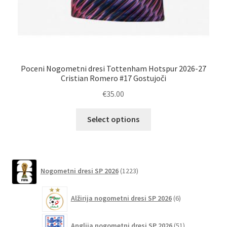
Poceni Nogometni dresi Tottenham Hotspur 2026-27
M
Cristian Romero #17 Gostujoči
€
35.00
Ta
Select options
izdelek
ima
več
različic.
1223
Nogometni dresi SP 2026
1223
izdelkov
Možnosti
lahko
6
Alžirija nogometni dresi SP 2026
6
izberete
izdelkov
na
51
Anglija nogometni dresi SP 2026
51