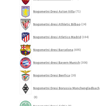
izdelkov
71
Nogometni Dresi Aston Villa
71
izdelkov
24
Nogometni dresi Athletic Bilbao
24
izdelkov
184
Nogometni dresi Atletico Madrid
184
izdelkov
695
Nogometni dresi Barcelona
695
izdelkov
306
Nogometni dresi Bayern Munich
306
izdelkov
26
Nogometni Dresi Benfica
26
izdelkov
Nogometni Dresi Borussia Monchengladbach
8
8
izdelkov
8