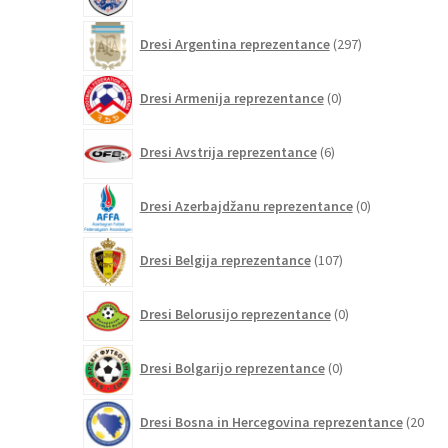
297
Dresi Argentina reprezentance
297
izdelkov
0
Dresi Armenija reprezentance
0
izdelkov
6
Dresi Avstrija reprezentance
6
izdelkov
0
Dresi Azerbajdžanu reprezentance
0
izdelkov
107
Dresi Belgija reprezentance
107
izdelkov
0
Dresi Belorusijo reprezentance
0
izdelkov
0
Dresi Bolgarijo reprezentance
0
izdelkov
Dresi Bosna in Hercegovina reprezentance
20