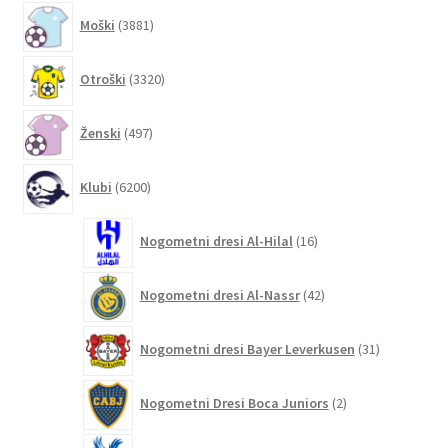
3881
Moški
3881
izdelkov
3320
Otroški
3320
izdelkov
497
Ženski
497
izdelkov
6200
Klubi
6200
izdelkov
16
Nogometni dresi Al-Hilal
16
izdelkov
42
Nogometni dresi Al-Nassr
42
izdelkov
31
Nogometni dresi Bayer Leverkusen
31
izdelkov
2
Nogometni Dresi Boca Juniors
2
izdelka
4