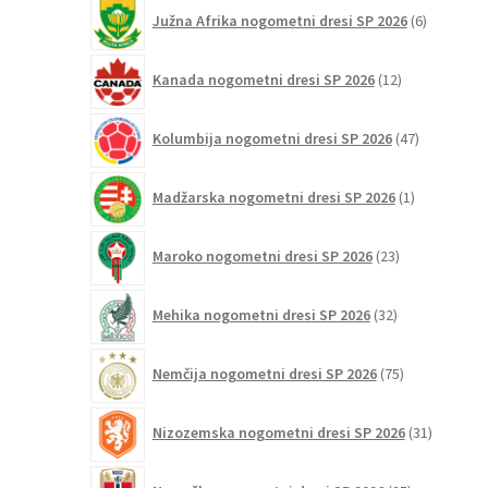
6
Južna Afrika nogometni dresi SP 2026
6
izdelkov
12
Kanada nogometni dresi SP 2026
12
izdelkov
47
Kolumbija nogometni dresi SP 2026
47
izdelkov
1
Madžarska nogometni dresi SP 2026
1
izdelek
23
Maroko nogometni dresi SP 2026
23
izdelkov
32
Mehika nogometni dresi SP 2026
32
izdelkov
75
Nemčija nogometni dresi SP 2026
75
izdelkov
31
Nizozemska nogometni dresi SP 2026
31
izdelkov
25