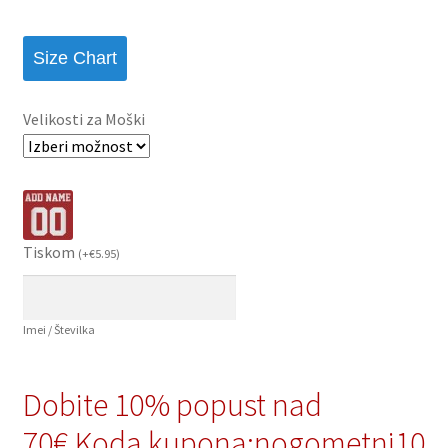
Size Chart
Velikosti za Moški
Tiskom
(
+
€
5.95
)
Imei / Številka
Dobite 10% popust nad
70€,Koda kupona:nogometni10