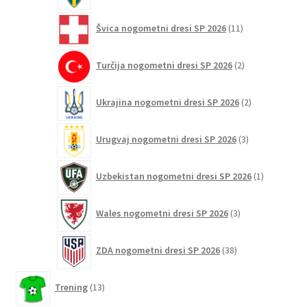
11
Švica nogometni dresi SP 2026
11
izdelkov
2
Turčija nogometni dresi SP 2026
2
izdelka
2
Ukrajina nogometni dresi SP 2026
2
izdelka
3
Urugvaj nogometni dresi SP 2026
3
izdelki
1
Uzbekistan nogometni dresi SP 2026
1
izdelek
3
Wales nogometni dresi SP 2026
3
izdelki
38
ZDA nogometni dresi SP 2026
38
izdelkov
13
Trening
13
izdelkov