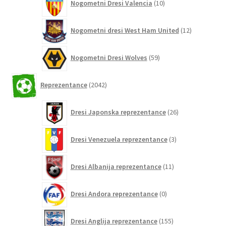
Nogometni Dresi Valencia
10
izdelkov
12
Nogometni dresi West Ham United
12
izdelkov
59
Nogometni Dresi Wolves
59
izdelkov
2042
Reprezentance
2042
izdelkov
26
Dresi Japonska reprezentance
26
izdelkov
3
Dresi Venezuela reprezentance
3
izdelki
11
Dresi Albanija reprezentance
11
izdelkov
0
Dresi Andora reprezentance
0
izdelkov
155
Dresi Anglija reprezentance
155
izdelkov