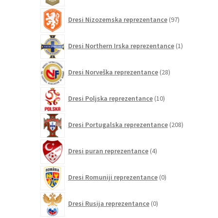
97
Dresi Nizozemska reprezentance
97
izdelkov
1
Dresi Northern Irska reprezentance
1
izdelek
28
Dresi Norveška reprezentance
28
izdelkov
10
Dresi Poljska reprezentance
10
izdelkov
208
Dresi Portugalska reprezentance
208
izdelkov
4
Dresi puran reprezentance
4
izdelki
0
Dresi Romuniji reprezentance
0
izdelkov
0
Dresi Rusija reprezentance
0
izdelkov