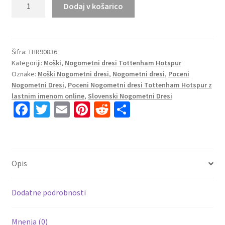
Moški
Dodaj v košarico
Nogometni
dresi
Tottenham
Hotspur
Šifra:
THR90836
Kategoriji:
Moški
,
Nogometni dresi Tottenham Hotspur
Tretji
Oznake:
Moški Nogometni dresi
,
Nogometni dresi
,
Poceni
2023
Nogometni Dresi
,
Poceni Nogometni dresi Tottenham Hotspur z
Kratek
lastnim imenom online
,
Slovenski Nogometni Dresi
Rokav
Fa
T
E
Pi
R
S
+
ce
wi
m
nt
e
h
Kratke
b
tt
ai
er
d
ar
hlače
LAMELA
o
er
l
es
di
e
Opis
11
o
t
t
količina
k
Dodatne podrobnosti
Mnenja (0)