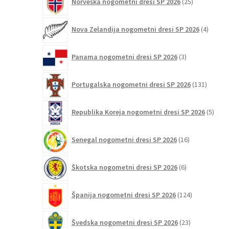
Norveška nogometni dresi SP 2026
25
izdelkov
4
Nova Zelandija nogometni dresi SP 2026
4
izdelki
3
Panama nogometni dresi SP 2026
3
izdelki
131
Portugalska nogometni dresi SP 2026
131
izdelko
5
Republika Koreja nogometni dresi SP 2026
5
izdel
16
Senegal nogometni dresi SP 2026
16
izdelkov
6
Škotska nogometni dresi SP 2026
6
izdelkov
124
Španija nogometni dresi SP 2026
124
izdelkov
23
Švedska nogometni dresi SP 2026
23
izdelkov