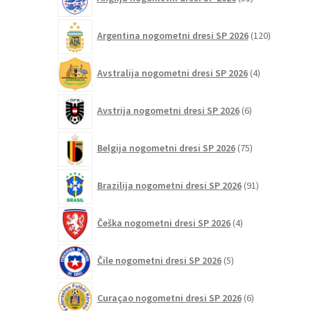
strani
izdelkov
izdelka
120
Argentina nogometni dresi SP 2026
120
izdelkov
4
Avstralija nogometni dresi SP 2026
4
izdelki
6
Avstrija nogometni dresi SP 2026
6
izdelkov
75
Belgija nogometni dresi SP 2026
75
izdelkov
91
Brazilija nogometni dresi SP 2026
91
izdelkov
4
Češka nogometni dresi SP 2026
4
izdelki
5
Čile nogometni dresi SP 2026
5
izdelkov
6
Curaçao nogometni dresi SP 2026
6
izdelkov