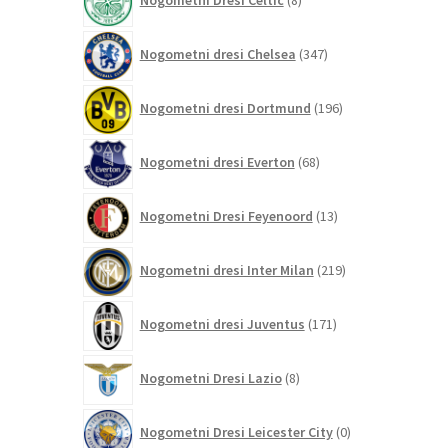
Nogometni Dresi Celtic
8
izdelkov
347
Nogometni dresi Chelsea
347
izdelkov
196
Nogometni dresi Dortmund
196
izdelkov
68
Nogometni dresi Everton
68
izdelkov
13
Nogometni Dresi Feyenoord
13
izdelkov
219
Nogometni dresi Inter Milan
219
izdelkov
171
Nogometni dresi Juventus
171
izdelkov
8
Nogometni Dresi Lazio
8
izdelkov
0
Nogometni Dresi Leicester City
0
izdelkov