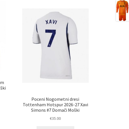
am
ški
Poceni Nogometni dresi
Tottenham Hotspur 2026-27 Xavi
Simons #7 Domači Moški
€
35.00
elek
a