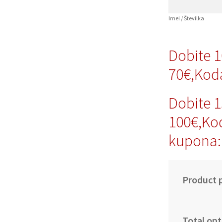
Imei / Številka
Dobite 
70€,Kod
Dobite 
100€,Ko
kupona:
Product p
Total opt