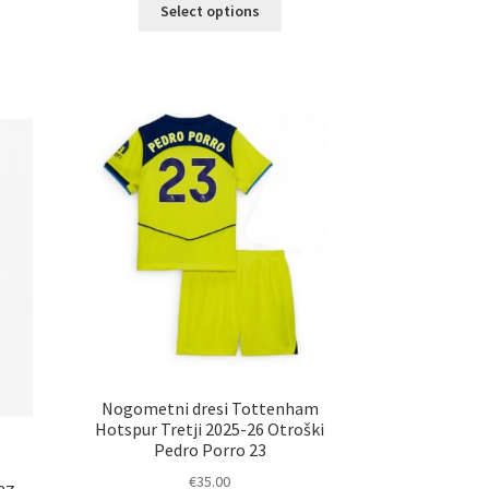
Ta
č
Select options
izdelek
ičic.
ima
nosti
več
ko
različic.
erete
Možnosti
lahko
ani
izberete
elka
na
strani
izdelka
Nogometni dresi Tottenham
Hotspur Tretji 2025-26 Otroški
Pedro Porro 23
€
35.00