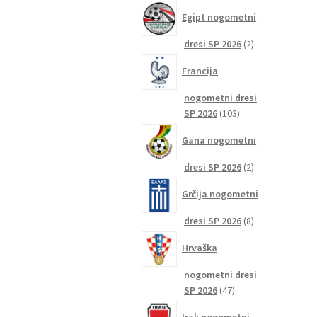
izdelkov
Egipt nogometni
2
dresi SP 2026
2
izdelka
Francija
nogometni dresi
103
SP 2026
103
izdelki
Gana nogometni
2
dresi SP 2026
2
izdelka
Grčija nogometni
8
dresi SP 2026
8
izdelkov
Hrvaška
nogometni dresi
47
SP 2026
47
izdelkov