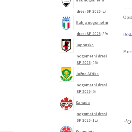
Irak nogometni
2
dresi SP 2026
2
Opi
izdelka
Italija nogometni
39
dresi SP 2026
39
Dod
izdelkov
Japonska
Mnen
nogometni dresi
26
SP 2026
26
izdelkov
Južna Afrika
nogometni dresi
6
SP 2026
6
izdelkov
Kanada
nogometni dresi
Po
12
SP 2026
12
izdelkov
Kolumbija