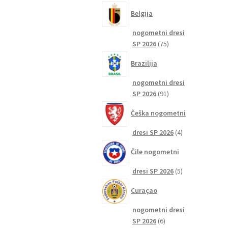
izdelkov
Belgija
nogometni dresi
75
SP 2026
75
izdelkov
Brazilija
nogometni dresi
91
SP 2026
91
izdelkov
Češka nogometni
4
dresi SP 2026
4
izdelki
Čile nogometni
5
dresi SP 2026
5
izdelkov
Curaçao
nogometni dresi
6
SP 2026
6