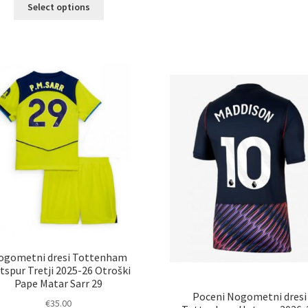
Ta
ve
Select options
izdelek
razl
ima
Mož
več
lah
različic.
izb
Možnosti
na
lahko
str
izberete
izd
na
strani
izdelka
ogometni dresi Tottenham
tspur Tretji 2025-26 Otroški
Pape Matar Sarr 29
Poceni Nogometni dresi
€
35.00