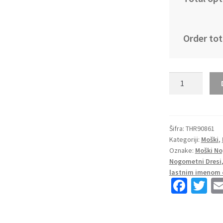
Order tot
Moški
Nogometni
dresi
Tottenham
Hotspur
Šifra:
THR90861
Kategoriji:
Moški
,
Tretji
Oznake:
Moški No
2023
Nogometni Dresi
Kratek
lastnim imenom 
Rokav
Fa
T
+
ce
wi
Kratke
b
tt
hlače