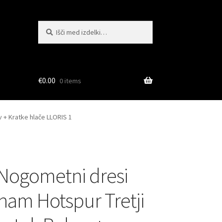
Išči:
Iskanje
€
0.00
0 items
 + Kratke hlače LLORIS 1
Nogometni dresi
ham Hotspur Tretji