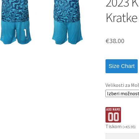
2023 K
Kratke
€
38.00
Size Chart
Velikosti za Mo
Tiskom
(
+
€
5.95
)