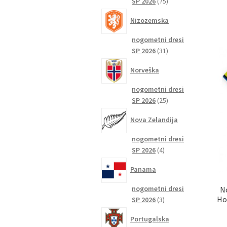
75
SP 2026
75
izdelkov
Nizozemska
nogometni dresi
31
SP 2026
31
izdelkov
Norveška
nogometni dresi
25
SP 2026
25
izdelkov
Nova Zelandija
nogometni dresi
4
SP 2026
4
izdelki
Panama
nogometni dresi
N
Ho
3
SP 2026
3
izdelki
Portugalska