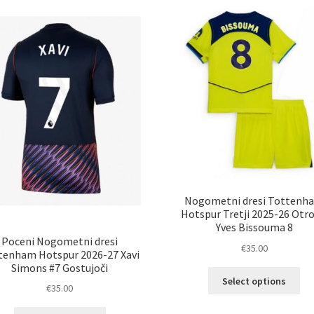
Nogometni dresi Tottenh
Hotspur Tretji 2025-26 Otro
Yves Bissouma 8
Poceni Nogometni dresi
€
35.00
tenham Hotspur 2026-27 Xavi
Simons #7 Gostujoči
Ta
Select options
€
35.00
izd
im