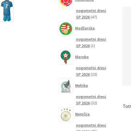
nogometni dresi
47
SP 2026
47
izdelkov
Madžarska
nogometni dresi
1
SP 2026
1
izdelek
Maroko
nogometni dresi
23
SP 2026
23
izdelkov
Mehika
nogometni dresi
32
SP 2026
32
Tot
izdelkov
Nemčija
nogometni dresi