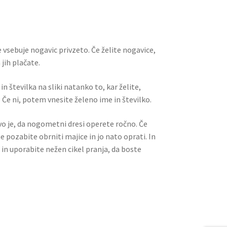
l
es
di
e
t
t
 vsebuje nogavic privzeto. Če želite nogavice,
jih plačate.
n številka na sliki natanko to, kar želite,
 Če ni, potem vnesite želeno ime in številko.
ivo je, da nogometni dresi operete ročno. Če
ne pozabite obrniti majice in jo nato oprati. In
 in uporabite nežen cikel pranja, da boste