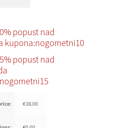
10% popust nad
a kupona:nogometni10
15% popust nad
da
nogometni15
rice:
€38.00
ions:
€0.00