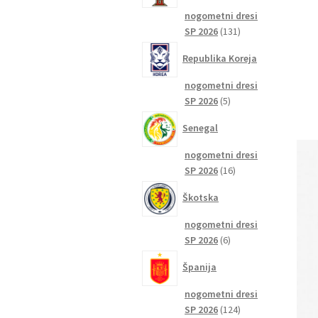
nogometni dresi
131
SP 2026
131
izdelkov
Republika Koreja
nogometni dresi
5
SP 2026
5
izdelkov
Senegal
nogometni dresi
16
SP 2026
16
izdelkov
Škotska
nogometni dresi
6
SP 2026
6
izdelkov
Španija
nogometni dresi
124
SP 2026
124