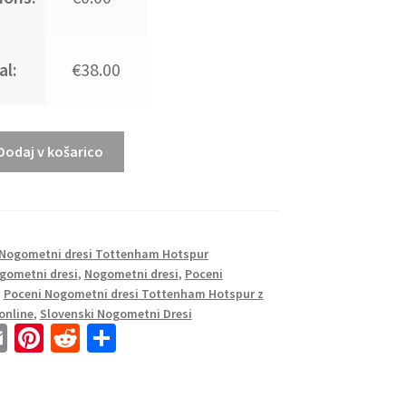
al:
€38.00
Dodaj v košarico
Nogometni dresi Tottenham Hotspur
gometni dresi
,
Nogometni dresi
,
Poceni
,
Poceni Nogometni dresi Tottenham Hotspur z
online
,
Slovenski Nogometni Dresi
E
Pi
R
S
m
nt
e
h
ai
er
d
ar