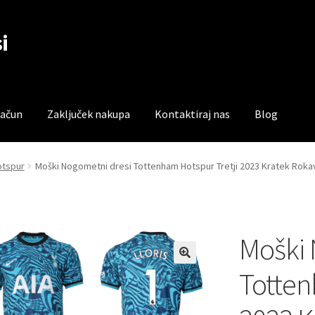
i
račun
Zaključek nakupa
Kontaktiraj nas
Blog
čun
Trgovina
Zaključek nakupa
otspur
Moški Nogometni dresi Tottenham Hotspur Tretji 2023 Kratek Rokav
Moški 
Totten