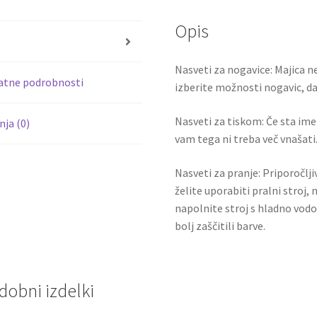
LLORIS
o
er
1
Opis
o
količina
s
k
Nasveti za nogavice: Majica ne
atne podrobnosti
izberite možnosti nogavic, da 
Nasveti za tiskom: Če sta ime i
ja (0)
vam tega ni treba več vnašati.
Nasveti za pranje: Priporočlj
želite uporabiti pralni stroj, 
napolnite stroj s hladno vodo
bolj zaščitili barve.
dobni izdelki