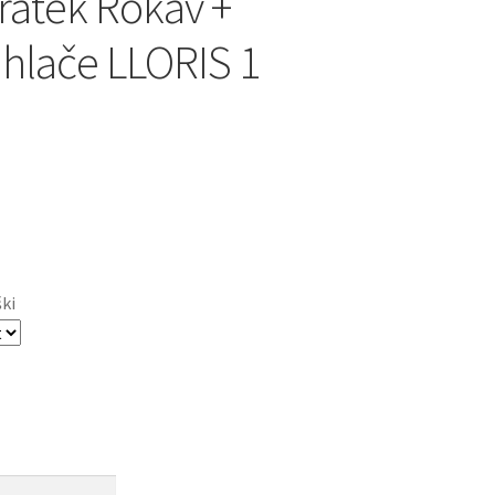
ratek Rokav +
 hlače LLORIS 1
ški