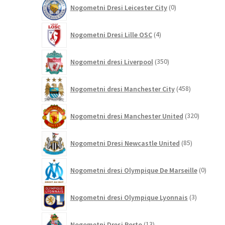
0
Nogometni Dresi Leicester City
0
izdelkov
4
Nogometni Dresi Lille OSC
4
izdelki
350
Nogometni dresi Liverpool
350
izdelkov
458
Nogometni dresi Manchester City
458
izdelkov
320
Nogometni dresi Manchester United
320
izdelkov
85
Nogometni Dresi Newcastle United
85
izdelkov
0
Nogometni dresi Olympique De Marseille
0
izdelk
3
Nogometni dresi Olympique Lyonnais
3
izdelki
13
Nogometni Dresi Porto
13