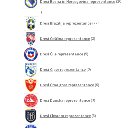
Dresi Bosna in Hercegovina reprezentance
20
20
izdelkov
223
Dresi Brazilija reprezentance
223
izdelkov
2
Dresi Češčina reprezentance
2
izdelka
5
Dresi Čile reprezentance
5
izdelkov
0
Dresi Ciper reprezentance
0
izdelkov
0
Dresi Črna gora reprezentance
0
izdelkov
3
Dresi Danska reprezentance
3
izdelki
3
Dresi Ekvador reprezentance
3
izdelki
0