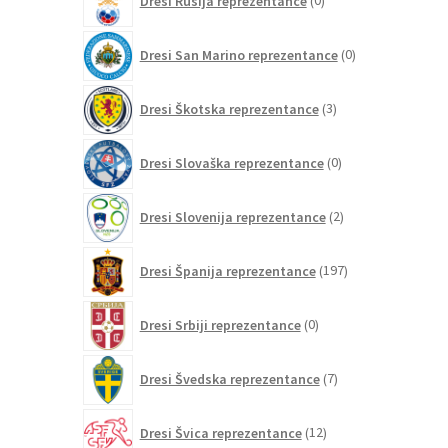
Dresi Rusija reprezentance
0
izdelkov
0
Dresi San Marino reprezentance
0
izdelkov
3
Dresi Škotska reprezentance
3
izdelki
0
Dresi Slovaška reprezentance
0
izdelkov
2
Dresi Slovenija reprezentance
2
izdelka
197
Dresi Španija reprezentance
197
izdelkov
0
Dresi Srbiji reprezentance
0
izdelkov
7
Dresi Švedska reprezentance
7
izdelkov
12
Dresi Švica reprezentance
12
izdelkov