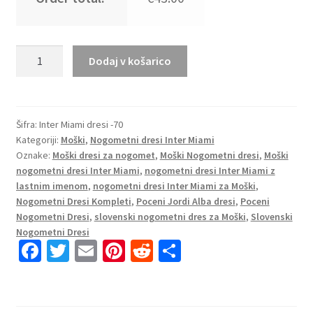
Moški
Dodaj v košarico
Nogometni
dresi
za
nogomet
Šifra:
Inter Miami dresi -70
Kategoriji:
Moški
,
Nogometni dresi Inter Miami
Inter
Oznake:
Moški dresi za nogomet
,
Moški Nogometni dresi
,
Moški
Miami
nogometni dresi Inter Miami
,
nogometni dresi Inter Miami z
CF
lastnim imenom
,
nogometni dresi Inter Miami za Moški
,
Domači
Nogometni Dresi Kompleti
,
Poceni Jordi Alba dresi
,
Poceni
2025-
Nogometni Dresi
,
slovenski nogometni dres za Moški
,
Slovenski
26
Nogometni Dresi
Fa
T
E
Pi
R
S
Jordi
Alba
ce
wi
m
nt
e
h
18
b
tt
ai
er
d
ar
količina