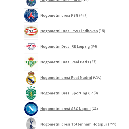
izdelkov
431
Nogometni dresi PSG
431
izdelkov
19
Nogometni Dresi PSV Eindhoven
19
izdelkov
84
Nogometni Dresi RB Leipzig
84
izdelkov
27
Nogometni Dresi Real Betis
27
izdelkov
696
Nogometni dresi Real Madrid
696
izdelkov
0
Nogometni Dresi Sporting CP
0
izdelkov
21
Nogometni dresi SSC Napoli
21
izdelkov
255
Nogometni dresi Tottenham Hotspur
255
izdelko