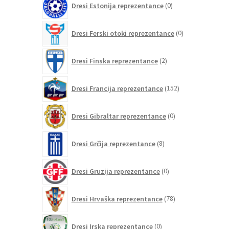
Dresi Estonija reprezentance
0
izdelkov
0
Dresi Ferski otoki reprezentance
0
izdelkov
2
Dresi Finska reprezentance
2
izdelka
152
Dresi Francija reprezentance
152
izdelkov
0
Dresi Gibraltar reprezentance
0
izdelkov
8
Dresi Grčija reprezentance
8
izdelkov
0
Dresi Gruzija reprezentance
0
izdelkov
78
Dresi Hrvaška reprezentance
78
izdelkov
0
Dresi Irska reprezentance
0