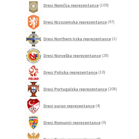
109
Dresi Nemčija reprezentance
109
izdelkov
97
Dresi Nizozemska reprezentance
97
izdelkov
1
Dresi Northern Irska reprezentance
1
izdelek
28
Dresi Norveška reprezentance
28
izdelkov
10
Dresi Poljska reprezentance
10
izdelkov
208
Dresi Portugalska reprezentance
208
izdelkov
4
Dresi puran reprezentance
4
izdelki
0
Dresi Romuniji reprezentance
0
izdelkov
0