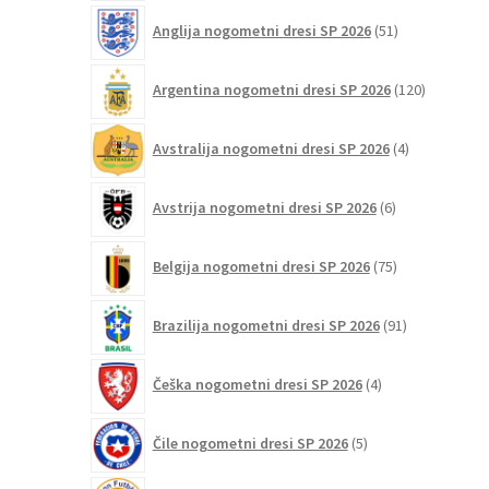
strani
51
izdelka
Anglija nogometni dresi SP 2026
51
izdelkov
120
Argentina nogometni dresi SP 2026
120
izdelkov
4
Avstralija nogometni dresi SP 2026
4
izdelki
6
Avstrija nogometni dresi SP 2026
6
izdelkov
75
Belgija nogometni dresi SP 2026
75
izdelkov
91
Brazilija nogometni dresi SP 2026
91
izdelkov
4
Češka nogometni dresi SP 2026
4
izdelki
5
Čile nogometni dresi SP 2026
5
izdelkov
6