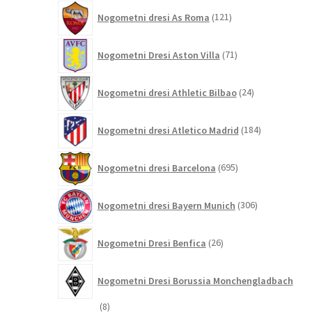
121
Nogometni dresi As Roma
121
izdelkov
71
Nogometni Dresi Aston Villa
71
izdelkov
24
Nogometni dresi Athletic Bilbao
24
izdelkov
184
Nogometni dresi Atletico Madrid
184
izdelkov
695
Nogometni dresi Barcelona
695
izdelkov
306
Nogometni dresi Bayern Munich
306
izdelkov
26
Nogometni Dresi Benfica
26
izdelkov
Nogometni Dresi Borussia Monchengladbach
8
8