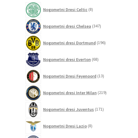
izdelkov
8
Nogometni Dresi Celtic
8
izdelkov
347
Nogometni dresi Chelsea
347
izdelkov
196
Nogometni dresi Dortmund
196
izdelkov
68
Nogometni dresi Everton
68
izdelkov
13
Nogometni Dresi Feyenoord
13
izdelkov
219
Nogometni dresi Inter Milan
219
izdelkov
171
Nogometni dresi Juventus
171
izdelkov
8
Nogometni Dresi Lazio
8
izdelkov