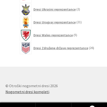
2
Dresi Ukrajini reprezentance
2
izdelka
21
Dresi Urugvaj reprezentance
21
izdelkov
5
Dresi Wales reprezentance
5
izdelkov
26
Dresi Združene države reprezentance
26
izdelkov
© Otroški nogometni dresi 2026
Nogometni dresi kompleti
.