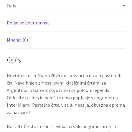
o
er
l
es
di
e
Opis
o
t
t
k
Dodatne podrobnosti
Mnenja (0)
Opis
Novi dres Inter Miami 2025 ima privlačen dizajn pastelnih
črt. Navdihnjen z Messijevimi klasičnimi črtami za
Argentino in Barcelono, s čimer se pokloni legendi.
Oblecite ta dres in napišite novo poglavje v nogometu z
Inter Miami. Pastelne črte, v stilu Messija, obvezna oprema
za navijače!
Nasveti: Če sta ime in številka na sliki nogometni dresi