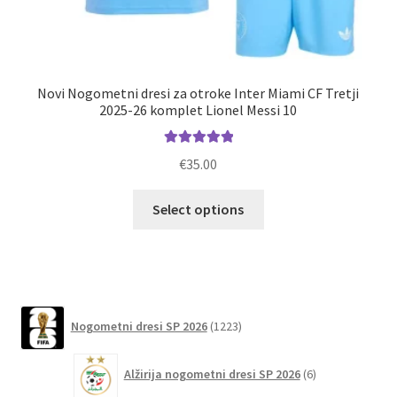
Novi Nogometni dresi za otroke Inter Miami CF Tretji
2025-26 komplet Lionel Messi 10
Ocenjeno
€
35.00
5.00
od 5
Ta
Select options
izdelek
ima
več
različic.
Možnosti
1223
Nogometni dresi SP 2026
1223
lahko
izdelkov
izberete
6
Alžirija nogometni dresi SP 2026
6
na
izdelkov