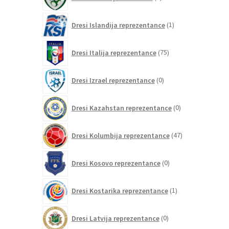
izdelkov
1
Dresi Islandija reprezentance
1
izdelek
75
Dresi Italija reprezentance
75
izdelkov
0
Dresi Izrael reprezentance
0
izdelkov
0
Dresi Kazahstan reprezentance
0
izdelkov
47
Dresi Kolumbija reprezentance
47
izdelkov
0
Dresi Kosovo reprezentance
0
izdelkov
1
Dresi Kostarika reprezentance
1
izdelek
0
Dresi Latvija reprezentance
0
izdelkov