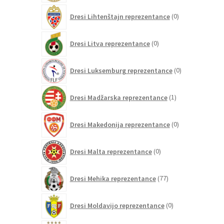
0
Dresi Lihtenštajn reprezentance
0
izdelkov
0
Dresi Litva reprezentance
0
izdelkov
0
Dresi Luksemburg reprezentance
0
izdelkov
1
Dresi Madžarska reprezentance
1
izdelek
0
Dresi Makedonija reprezentance
0
izdelkov
0
Dresi Malta reprezentance
0
izdelkov
77
Dresi Mehika reprezentance
77
izdelkov
0
Dresi Moldavijo reprezentance
0
izdelkov