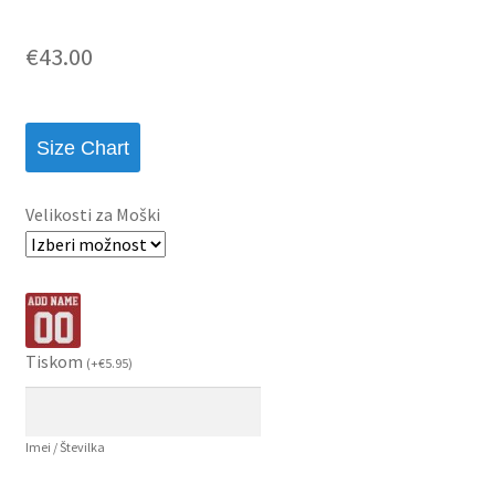
€
43.00
Size Chart
Velikosti za Moški
Tiskom
(
+
€
5.95
)
Imei / Številka