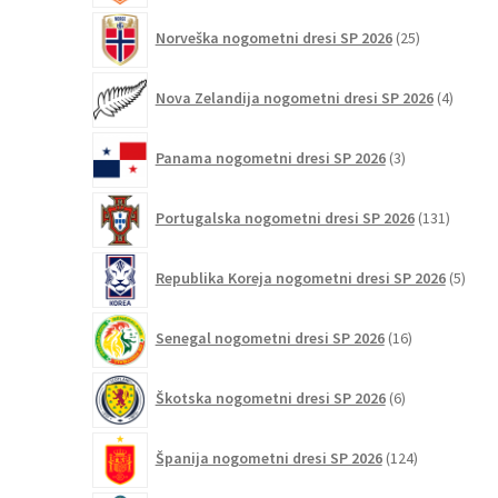
25
Norveška nogometni dresi SP 2026
25
izdelkov
4
Nova Zelandija nogometni dresi SP 2026
4
izdelki
3
Panama nogometni dresi SP 2026
3
izdelki
131
Portugalska nogometni dresi SP 2026
131
izdelko
5
Republika Koreja nogometni dresi SP 2026
5
izdel
16
Senegal nogometni dresi SP 2026
16
izdelkov
6
Škotska nogometni dresi SP 2026
6
izdelkov
124
Španija nogometni dresi SP 2026
124
izdelkov