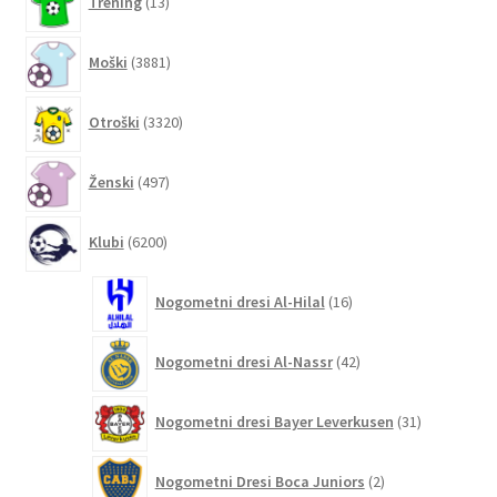
Trening
13
izdelkov
3881
Moški
3881
izdelkov
3320
Otroški
3320
izdelkov
497
Ženski
497
izdelkov
6200
Klubi
6200
izdelkov
16
Nogometni dresi Al-Hilal
16
izdelkov
42
Nogometni dresi Al-Nassr
42
izdelkov
31
Nogometni dresi Bayer Leverkusen
31
izdelkov
2
Nogometni Dresi Boca Juniors
2
izdelka