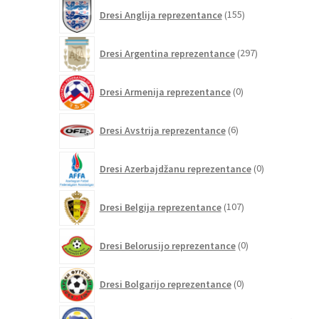
155
Dresi Anglija reprezentance
155
izdelkov
297
Dresi Argentina reprezentance
297
izdelkov
0
Dresi Armenija reprezentance
0
izdelkov
6
Dresi Avstrija reprezentance
6
izdelkov
0
Dresi Azerbajdžanu reprezentance
0
izdelkov
107
Dresi Belgija reprezentance
107
izdelkov
0
Dresi Belorusijo reprezentance
0
izdelkov
0
Dresi Bolgarijo reprezentance
0
izdelkov