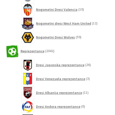
10
Nogometni Dresi Valencia
10
izdelkov
12
Nogometni dresi West Ham United
12
izdelkov
59
Nogometni Dresi Wolves
59
izdelkov
2042
Reprezentance
2042
izdelkov
26
Dresi Japonska reprezentance
26
izdelkov
3
Dresi Venezuela reprezentance
3
izdelki
11
Dresi Albanija reprezentance
11
izdelkov
0
Dresi Andora reprezentance
0
izdelkov