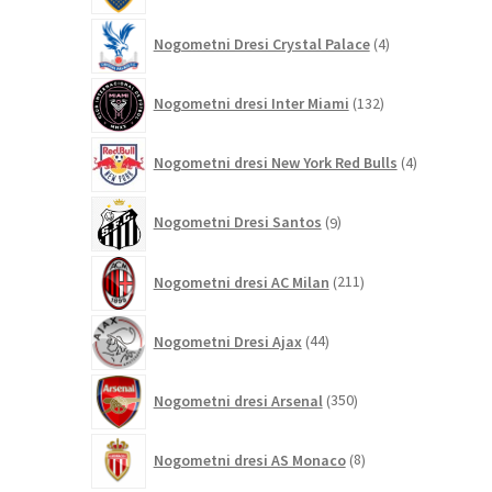
4
Nogometni Dresi Crystal Palace
4
izdelki
132
Nogometni dresi Inter Miami
132
izdelkov
4
Nogometni dresi New York Red Bulls
4
izdelki
9
Nogometni Dresi Santos
9
izdelkov
211
Nogometni dresi AC Milan
211
izdelkov
44
Nogometni Dresi Ajax
44
izdelkov
350
Nogometni dresi Arsenal
350
izdelkov
8
Nogometni dresi AS Monaco
8
izdelkov