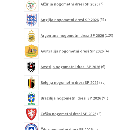
6
Alžirija nogometni dresi SP 2026
6
izberete
izdelkov
na
51
Anglija nogometni dresi SP 2026
51
strani
izdelkov
izdelka
120
Argentina nogometni dresi SP 2026
120
izdelkov
4
Avstralija nogometni dresi SP 2026
4
izdelki
6
Avstrija nogometni dresi SP 2026
6
izdelkov
75
Belgija nogometni dresi SP 2026
75
izdelkov
91
Brazilija nogometni dresi SP 2026
91
izdelkov
4
Češka nogometni dresi SP 2026
4
izdelki
5
Čile nogometni dresi SP 2026
5