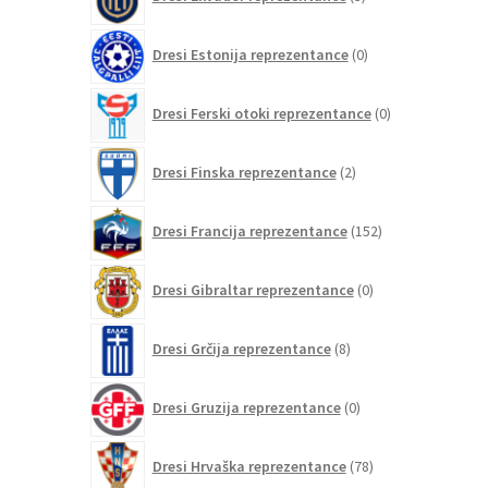
izdelki
0
Dresi Estonija reprezentance
0
izdelkov
0
Dresi Ferski otoki reprezentance
0
izdelkov
2
Dresi Finska reprezentance
2
izdelka
152
Dresi Francija reprezentance
152
izdelkov
0
Dresi Gibraltar reprezentance
0
izdelkov
8
Dresi Grčija reprezentance
8
izdelkov
0
Dresi Gruzija reprezentance
0
izdelkov
78
Dresi Hrvaška reprezentance
78
izdelkov