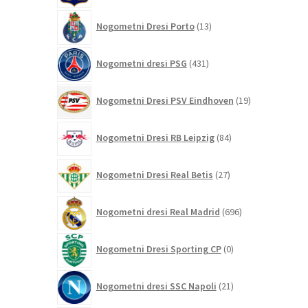
13
Nogometni Dresi Porto
13
izdelkov
431
Nogometni dresi PSG
431
izdelkov
19
Nogometni Dresi PSV Eindhoven
19
izdelkov
84
Nogometni Dresi RB Leipzig
84
izdelkov
27
Nogometni Dresi Real Betis
27
izdelkov
696
Nogometni dresi Real Madrid
696
izdelkov
0
Nogometni Dresi Sporting CP
0
izdelkov
21
Nogometni dresi SSC Napoli
21
izdelkov