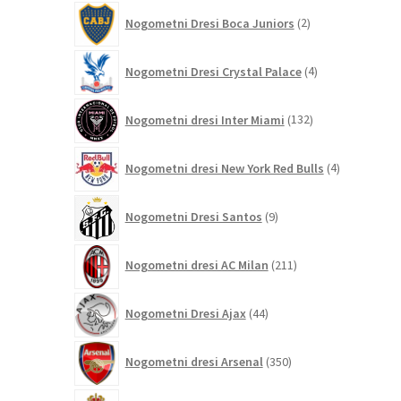
2
Nogometni Dresi Boca Juniors
2
izdelka
4
Nogometni Dresi Crystal Palace
4
izdelki
132
Nogometni dresi Inter Miami
132
izdelkov
4
Nogometni dresi New York Red Bulls
4
izdelki
9
Nogometni Dresi Santos
9
izdelkov
211
Nogometni dresi AC Milan
211
izdelkov
44
Nogometni Dresi Ajax
44
izdelkov
350
Nogometni dresi Arsenal
350
izdelkov
8