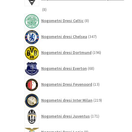
8
8
izdelkov
8
Nogometni Dresi Celtic
8
izdelkov
347
Nogometni dresi Chelsea
347
izdelkov
196
Nogometni dresi Dortmund
196
izdelkov
68
Nogometni dresi Everton
68
izdelkov
13
Nogometni Dresi Feyenoord
13
izdelkov
219
Nogometni dresi Inter Milan
219
izdelkov
171
Nogometni dresi Juventus
171
izdelkov
8