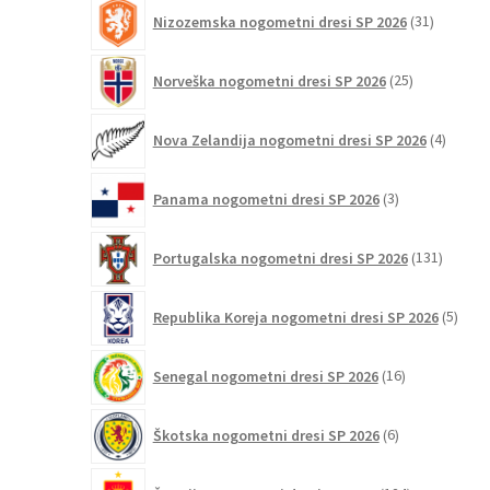
31
Nizozemska nogometni dresi SP 2026
31
izdelkov
25
Norveška nogometni dresi SP 2026
25
izdelkov
4
Nova Zelandija nogometni dresi SP 2026
4
izdelki
3
Panama nogometni dresi SP 2026
3
izdelki
131
Portugalska nogometni dresi SP 2026
131
izdelko
5
Republika Koreja nogometni dresi SP 2026
5
izdel
16
Senegal nogometni dresi SP 2026
16
izdelkov
6
Škotska nogometni dresi SP 2026
6
izdelkov
124