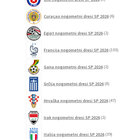
izdelkov
6
Curaçao nogometni dresi SP 2026
6
izdelkov
2
Egipt nogometni dresi SP 2026
2
izdelka
103
Francija nogometni dresi SP 2026
103
izdelki
2
Gana nogometni dresi SP 2026
2
izdelka
8
Grčija nogometni dresi SP 2026
8
izdelkov
47
Hrvaška nogometni dresi SP 2026
47
izdelkov
2
Irak nogometni dresi SP 2026
2
izdelka
39
Italija nogometni dresi SP 2026
39
izdelkov