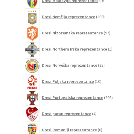
Dresi Moldavijo reprezentance
0
izdelkov
109
Dresi Nemčija reprezentance
109
izdelkov
97
Dresi Nizozemska reprezentance
97
izdelkov
1
Dresi Northern Irska reprezentance
1
izdelek
28
Dresi Norveška reprezentance
28
izdelkov
10
Dresi Poljska reprezentance
10
izdelkov
208
Dresi Portugalska reprezentance
208
izdelkov
4
Dresi puran reprezentance
4
izdelki
0
Dresi Romuniji reprezentance
0
izdelkov