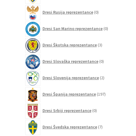
0
Dresi Rusija reprezentance
0
izdelkov
0
Dresi San Marino reprezentance
0
izdelkov
3
Dresi Škotska reprezentance
3
izdelki
0
Dresi Slovaška reprezentance
0
izdelkov
2
Dresi Slovenija reprezentance
2
izdelka
197
Dresi Španija reprezentance
197
izdelkov
0
Dresi Srbiji reprezentance
0
izdelkov
7
Dresi Švedska reprezentance
7
izdelkov