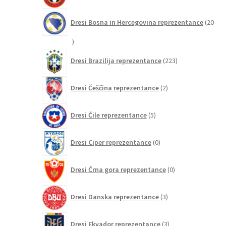
Dresi Bosna in Hercegovina reprezentance
20
20
izdelkov
223
Dresi Brazilija reprezentance
223
izdelkov
2
Dresi Češčina reprezentance
2
izdelka
5
Dresi Čile reprezentance
5
izdelkov
0
Dresi Ciper reprezentance
0
izdelkov
0
Dresi Črna gora reprezentance
0
izdelkov
3
Dresi Danska reprezentance
3
izdelki
3
Dresi Ekvador reprezentance
3