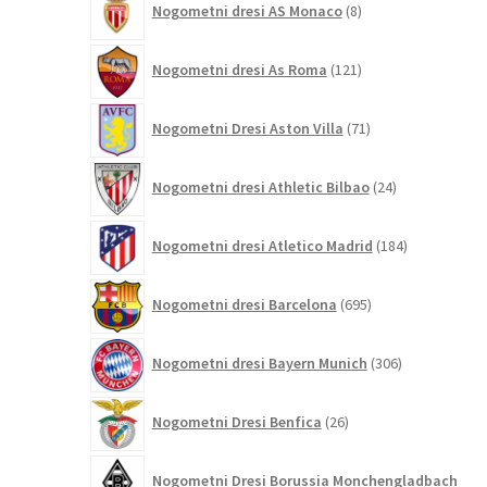
Nogometni dresi AS Monaco
8
izdelkov
121
Nogometni dresi As Roma
121
izdelkov
71
Nogometni Dresi Aston Villa
71
izdelkov
24
Nogometni dresi Athletic Bilbao
24
izdelkov
184
Nogometni dresi Atletico Madrid
184
izdelkov
695
Nogometni dresi Barcelona
695
izdelkov
306
Nogometni dresi Bayern Munich
306
izdelkov
26
Nogometni Dresi Benfica
26
izdelkov
Nogometni Dresi Borussia Monchengladbach