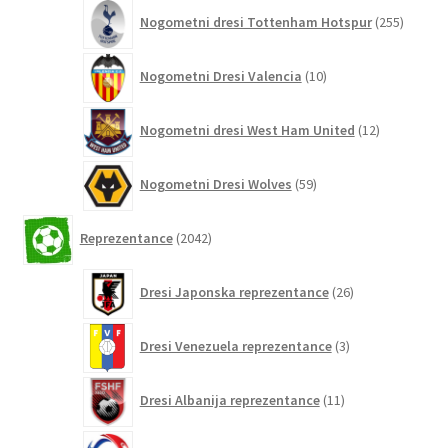
255
Nogometni dresi Tottenham Hotspur
255
izdelko
10
Nogometni Dresi Valencia
10
izdelkov
12
Nogometni dresi West Ham United
12
izdelkov
59
Nogometni Dresi Wolves
59
izdelkov
2042
Reprezentance
2042
izdelkov
26
Dresi Japonska reprezentance
26
izdelkov
3
Dresi Venezuela reprezentance
3
izdelki
11
Dresi Albanija reprezentance
11
izdelkov
0