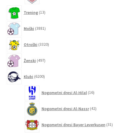
13
Trening
13
izdelkov
3881
Moški
3881
izdelkov
3320
Otroški
3320
izdelkov
497
Ženski
497
izdelkov
6200
Klubi
6200
izdelkov
16
Nogometni dresi Al-Hilal
16
izdelkov
42
Nogometni dresi Al-Nassr
42
izdelkov
31
Nogometni dresi Bayer Leverkusen
31
izdelkov