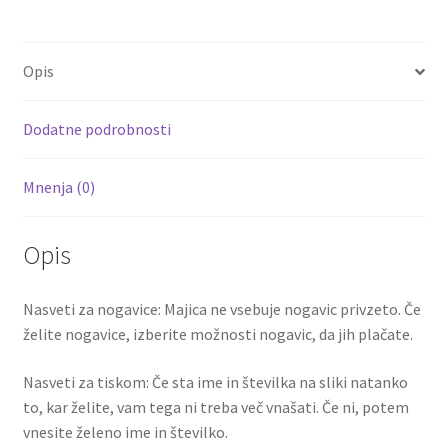
b
tt
ai
er
d
ar
hlače
o
er
l
es
di
e
količina
Opis
o
t
t
k
Dodatne podrobnosti
Mnenja (0)
Opis
Nasveti za nogavice: Majica ne vsebuje nogavic privzeto. Če
želite nogavice, izberite možnosti nogavic, da jih plačate.
Nasveti za tiskom: Če sta ime in številka na sliki natanko
to, kar želite, vam tega ni treba več vnašati. Če ni, potem
vnesite želeno ime in številko.