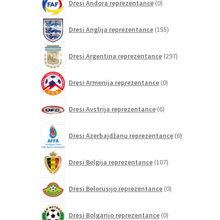
Dresi Andora reprezentance
0
izdelkov
155
Dresi Anglija reprezentance
155
izdelkov
297
Dresi Argentina reprezentance
297
izdelkov
0
Dresi Armenija reprezentance
0
izdelkov
6
Dresi Avstrija reprezentance
6
izdelkov
0
Dresi Azerbajdžanu reprezentance
0
izdelkov
107
Dresi Belgija reprezentance
107
izdelkov
0
Dresi Belorusijo reprezentance
0
izdelkov
0
Dresi Bolgarijo reprezentance
0
izdelkov