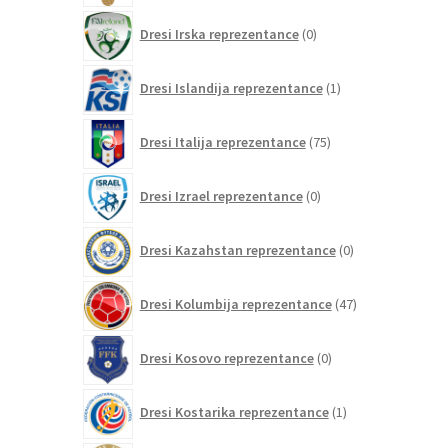
0
Dresi Irska reprezentance
0
izdelkov
1
Dresi Islandija reprezentance
1
izdelek
75
Dresi Italija reprezentance
75
izdelkov
0
Dresi Izrael reprezentance
0
izdelkov
0
Dresi Kazahstan reprezentance
0
izdelkov
47
Dresi Kolumbija reprezentance
47
izdelkov
0
Dresi Kosovo reprezentance
0
izdelkov
1
Dresi Kostarika reprezentance
1
izdelek