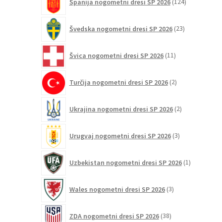
Španija nogometni dresi SP 2026
124
izdelkov
23
Švedska nogometni dresi SP 2026
23
izdelkov
11
Švica nogometni dresi SP 2026
11
izdelkov
2
Turčija nogometni dresi SP 2026
2
izdelka
2
Ukrajina nogometni dresi SP 2026
2
izdelka
3
Urugvaj nogometni dresi SP 2026
3
izdelki
1
Uzbekistan nogometni dresi SP 2026
1
izdelek
3
Wales nogometni dresi SP 2026
3
izdelki
38
ZDA nogometni dresi SP 2026
38
izdelkov