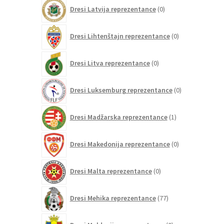
0
Dresi Latvija reprezentance
0
izdelkov
0
Dresi Lihtenštajn reprezentance
0
izdelkov
0
Dresi Litva reprezentance
0
izdelkov
0
Dresi Luksemburg reprezentance
0
izdelkov
1
Dresi Madžarska reprezentance
1
izdelek
0
Dresi Makedonija reprezentance
0
izdelkov
0
Dresi Malta reprezentance
0
izdelkov
77
Dresi Mehika reprezentance
77
izdelkov
0