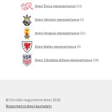
12
Dresi Švica reprezentance
12
izdelkov
2
Dresi Ukrajini reprezentance
2
izdelka
21
Dresi Urugvaj reprezentance
21
izdelkov
5
Dresi Wales reprezentance
5
izdelkov
26
Dresi Združene države reprezentance
26
izdelkov
© Otroški nogometni dresi 2026
Nogometni dresi kompleti
.