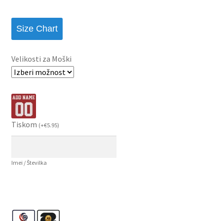
Size Chart
Velikosti za Moški
Tiskom
(
+
€
5.95
)
Imei / Številka