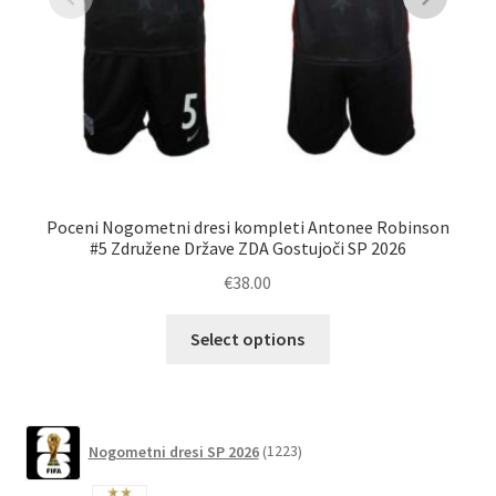
Poceni Nogometni dresi kompleti Antonee Robinson
Po
#5 Združene Države ZDA Gostujoči SP 2026
€
38.00
Ta
Select options
izdelek
ima
več
različic.
1223
Nogometni dresi SP 2026
1223
izdelkov
Možnosti
lahko