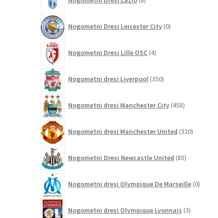
Nogometni Dresi Lazio
8
izdelkov
0
Nogometni Dresi Leicester City
0
izdelkov
4
Nogometni Dresi Lille OSC
4
izdelki
350
Nogometni dresi Liverpool
350
izdelkov
458
Nogometni dresi Manchester City
458
izdelkov
320
Nogometni dresi Manchester United
320
izdelkov
85
Nogometni Dresi Newcastle United
85
izdelkov
0
Nogometni dresi Olympique De Marseille
0
izdelk
3
Nogometni dresi Olympique Lyonnais
3
izdelki