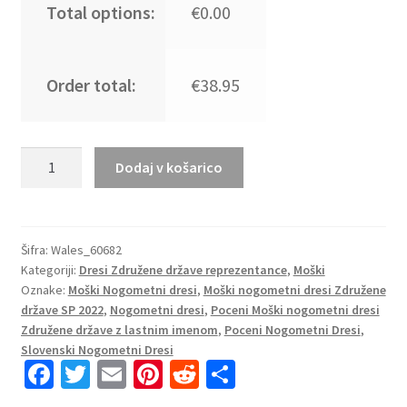
Total options:
€0.00
Order total:
€38.95
Moški
Dodaj v košarico
Nogometni
dresi
Združene
države
Šifra:
Wales_60682
Kategoriji:
Dresi Združene države reprezentance
,
Moški
Domači
Oznake:
Moški Nogometni dresi
,
Moški nogometni dresi Združene
SP
države SP 2022
,
Nogometni dresi
,
Poceni Moški nogometni dresi
2022
Združene države z lastnim imenom
,
Poceni Nogometni Dresi
,
Kratek
Slovenski Nogometni Dresi
Rokav
Fa
T
E
Pi
R
S
+
ce
wi
m
nt
e
h
Kratke