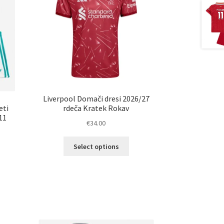
Liverpool Domači dresi 2026/27
eti
rdeča Kratek Rokav
11
€
34.00
Ta
Select options
izdelek
ima
več
elek
različic.
a
Možnosti
č
lahko
ičic.
izberete