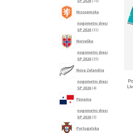
75
SP 2026
75
izdelkov
Nizozemska
nogometni dresi
31
SP 2026
31
izdelkov
Norveška
nogometni dresi
25
SP 2026
25
izdelkov
Nova Zelandija
Po
nogometni dresi
Liv
4
SP 2026
4
izdelki
Panama
nogometni dresi
3
SP 2026
3
izdelki
Portugalska