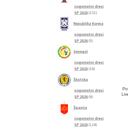
nogometni dresi
131
SP 2026
131
izdelkov
Republika Koreja
nogometni dresi
5
SP 2026
5
izdelkov
Senegal
nogometni dresi
16
SP 2026
16
izdelkov
Škotska
Po
nogometni dresi
Liv
6
SP 2026
6
izdelkov
Španija
nogometni dresi
124
SP 2026
124