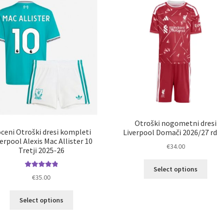
Mož
na
lah
strani
izb
izdelka
na
str
izd
Otroški nogometni dresi
ceni Otroški dresi kompleti
Liverpool Domači 2026/27 r
erpool Alexis Mac Allister 10
€
34.00
Tretji 2025-26
Ta
Select options
Ocenjeno
izd
€
35.00
5.00
od 5
im
Ta
ve
Select options
izdelek
razl
ima