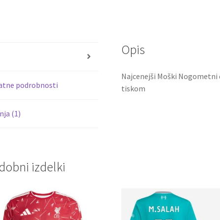
ce
wi
količina
b
tt
o
er
Opis
o
s
k
Najcenejši Moški Nogometni d
atne podrobnosti
tiskom
ja (1)
dobni izdelki