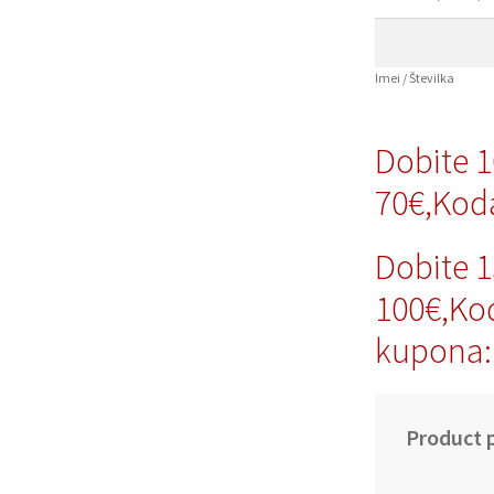
Imei / Številka
Dobite 
70€,Kod
Dobite 
100€,Ko
kupona:
Product p