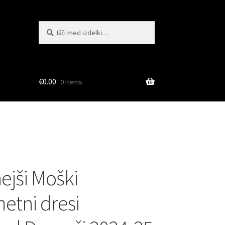
Išči:
Iskanje
€
0.00
0 items
ejši Moški
tni dresi