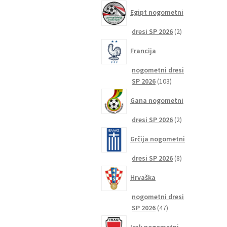
izdelkov
Egipt nogometni
2
dresi SP 2026
2
izdelka
Francija
nogometni dresi
103
SP 2026
103
izdelki
Gana nogometni
2
dresi SP 2026
2
izdelka
Grčija nogometni
8
dresi SP 2026
8
izdelkov
Hrvaška
nogometni dresi
47
SP 2026
47
izdelkov