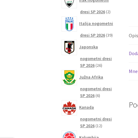
Irak nogometni
2
dresi SP 2026
2
izdelka
Italija nogometni
39
dresi SP 2026
39
Opi
izdelkov
Japonska
Dod
nogometni dresi
26
SP 2026
26
Mnen
izdelkov
Južna Afrika
nogometni dresi
6
SP 2026
6
izdelkov
Po
Kanada
nogometni dresi
12
SP 2026
12
izdelkov
Kolumbija