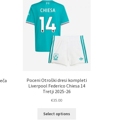
nosti
na
ko
strani
erete
izdelka
ani
elka
Poceni Otroški dresi kompleti
deča
Liverpool Federico Chiesa 14
Tretji 2025-26
€
35.00
elek
Ta
a
Select options
izdelek
č
ima
ičic.
več