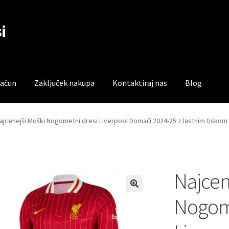
i
račun
Zaključek nakupa
Kontaktiraj nas
Blog
čun
Trgovina
Zaključek nakupa
ajcenejši Moški Nogometni dresi Liverpool Domači 2024-25 z lastnim tiskom
Najcen
Nogome