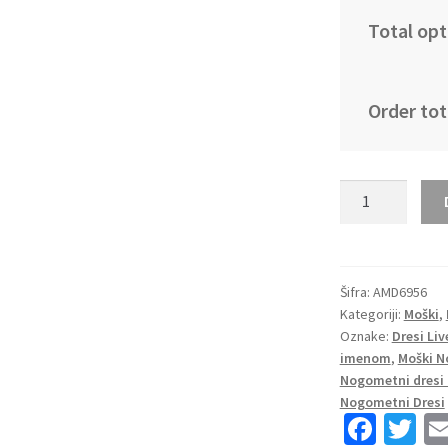
Total opt
Order tot
Najcenejši
Moški
Nogometni
dresi
Liverpool
Šifra:
AMD6956
Kategoriji:
Moški
,
Domači
Oznake:
Dresi Liv
2024-
imenom
,
Moški N
25
Nogometni dresi 
z
Nogometni Dresi
lastnim
Fa
T
tiskom