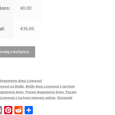
ions:
€0.00
al:
€36.00
Dodaj v košarico
Nogometni dresi Liverpool
erpool za Moški
,
Moški dresi Liverpool z lastnim
ogometni dresi
,
Poceni Nogometni Dresi
,
Poceni
Liverpool z lastnim imenom online
,
Slovenski
E
Pi
R
S