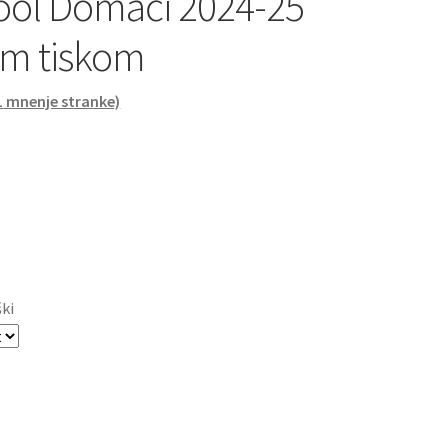
ool Domači 2024-25
nim tiskom
1
mnenje stranke)
ški