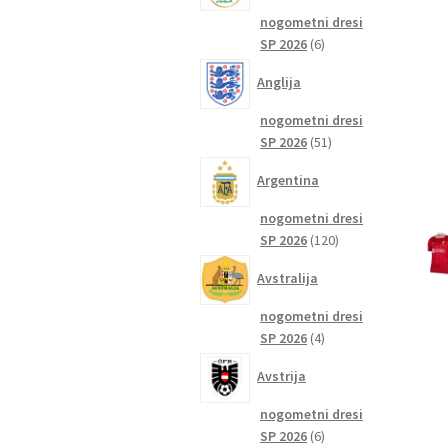
nogometni dresi
6
SP 2026
6
izdelkov
Anglija
nogometni dresi
51
SP 2026
51
izdelkov
Argentina
nogometni dresi
120
SP 2026
120
izdelkov
Avstralija
nogometni dresi
4
SP 2026
4
izdelki
Avstrija
nogometni dresi
6
SP 2026
6