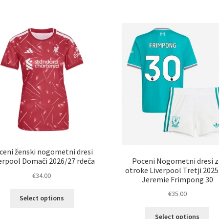
Mož
več
lah
različic.
izb
Možnosti
na
lahko
str
izberete
izd
na
strani
izdelka
ceni ženski nogometni dresi
Poceni Nogometni dresi z
erpool Domači 2026/27 rdeča
otroke Liverpool Tretji 202
€
34.00
Jeremie Frimpong 30
Ta
€
35.00
Select options
izdelek
Ta
ima
Select options