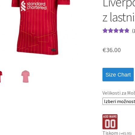
Liverp
z last
(
Ocenjeno z
1
5.00
od 5 na
€
36.00
podlagi ocene
stranke
Size Chart
Velikosti za Mo
Tiskom
(
+
€
5.95
)