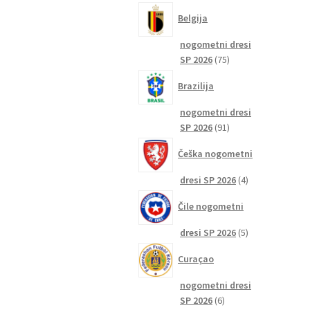
izdelkov
Belgija
nogometni dresi
75
SP 2026
75
izdelkov
Brazilija
nogometni dresi
91
SP 2026
91
izdelkov
Češka nogometni
4
dresi SP 2026
4
izdelki
Čile nogometni
5
dresi SP 2026
5
izdelkov
Curaçao
nogometni dresi
6
SP 2026
6