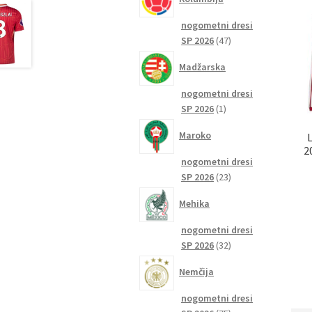
nogometni dresi
47
SP 2026
47
izdelkov
Madžarska
nogometni dresi
1
SP 2026
1
izdelek
Maroko
2
nogometni dresi
23
SP 2026
23
izdelkov
Mehika
nogometni dresi
32
SP 2026
32
izdelkov
Nemčija
nogometni dresi