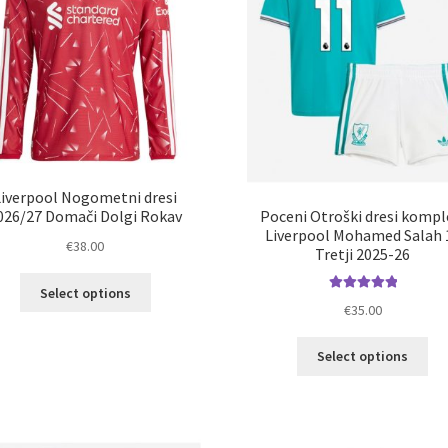
Liverpool Nogometni dresi
Poceni Otroški dresi kompl
026/27 Domači Dolgi Rokav
Liverpool Mohamed Salah 
€
38.00
Tretji 2025-26
Ta
Select options
Ocenjeno
izdelek
€
35.00
5.00
od 5
ima
Ta
več
Select options
izd
različic.
im
Možnosti
ve
lahko
razl
izberete