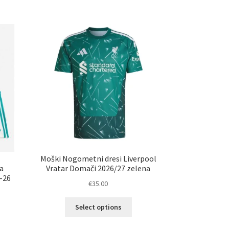
nosti
različic.
ko
Možnosti
erete
lahko
izberete
ani
na
elka
strani
izdelka
Moški Nogometni dresi Liverpool
a
Vratar Domači 2026/27 zelena
5-26
€
35.00
Ta
Select options
izdelek
ima