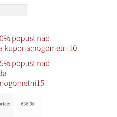
10% popust nad
a kupona:nogometni10
15% popust nad
da
nogometni15
rice:
€36.00