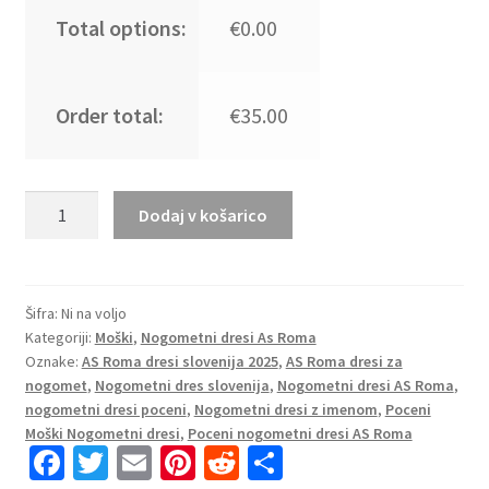
Total options:
€0.00
Order total:
€35.00
Najcenejši
Dodaj v košarico
Nogometni
dresi
AS
Roma
Šifra:
Ni na voljo
Kategoriji:
Moški
,
Nogometni dresi As Roma
Gostujoči
Oznake:
AS Roma dresi slovenija 2025
,
AS Roma dresi za
2025-
nogomet
,
Nogometni dres slovenija
,
Nogometni dresi AS Roma
,
26
nogometni dresi poceni
,
Nogometni dresi z imenom
,
Poceni
oranžna
Moški Nogometni dresi
,
Poceni nogometni dresi AS Roma
z
Fa
T
E
Pi
R
S
lastnim