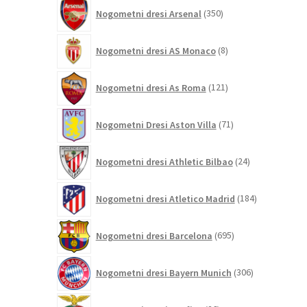
350
Nogometni dresi Arsenal
350
izdelkov
8
Nogometni dresi AS Monaco
8
izdelkov
121
Nogometni dresi As Roma
121
izdelkov
71
Nogometni Dresi Aston Villa
71
izdelkov
24
Nogometni dresi Athletic Bilbao
24
izdelkov
184
Nogometni dresi Atletico Madrid
184
izdelkov
695
Nogometni dresi Barcelona
695
izdelkov
306
Nogometni dresi Bayern Munich
306
izdelkov
26