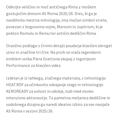
Odkrijte veličino in moč antičnega Rima z moškim
gostujočim dresom AS Roma 2025/26. Dres, ki ga je
navdihnila mestna mitologija, ima močan simbol strele,
povezan z bogovoma vojne, Marsom in Jupitrom, ki je
poklon Romulu in Remu ter antični dediščini Rima.
Oranžno podlago s črnimi detajli poudarja klasičen okrogel
izrez in značilne tri črte. Na prsih se vrača legendarni
emblem volka Piera Grattona skupaj z logotipom
Performance za klasičen videz.
Izdelan je iz lahkega, zračnega materiala, s tehnologijo
HEAT.RDY za učinkovito odvajanje vlage in tehnologijo
AEROREADY za suhost in udobje, tudi med visoko
intenzivno aktivnostjo. Ta pametna mešanica dediščine in
sodobnega dizajna ga naredi idealno izbiro za vse navijače
AS Roma v sezoni 2025/26.