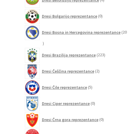
izdelkov
0
Dresi Bolgarijo reprezentance
0
izdelkov
Dresi Bosna in Hercegovina reprezentance
20
20
izdelkov
223
Dresi Brazilija reprezentance
223
izdelkov
2
Dresi Češčina reprezentance
2
izdelka
5
Dresi Čile reprezentance
5
izdelkov
0
Dresi Ciper reprezentance
0
izdelkov
0
Dresi Črna gora reprezentance
0
izdelkov
3