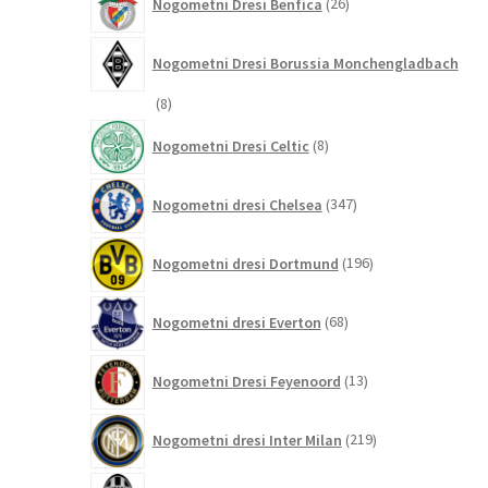
Nogometni Dresi Benfica
26
izdelkov
Nogometni Dresi Borussia Monchengladbach
8
8
izdelkov
8
Nogometni Dresi Celtic
8
izdelkov
347
Nogometni dresi Chelsea
347
izdelkov
196
Nogometni dresi Dortmund
196
izdelkov
68
Nogometni dresi Everton
68
izdelkov
13
Nogometni Dresi Feyenoord
13
izdelkov
219
Nogometni dresi Inter Milan
219
izdelkov
171