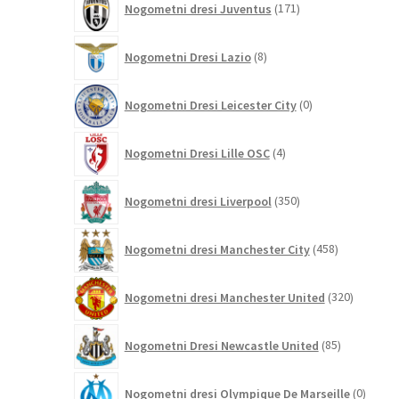
Nogometni dresi Juventus
171
izdelkov
8
Nogometni Dresi Lazio
8
izdelkov
0
Nogometni Dresi Leicester City
0
izdelkov
4
Nogometni Dresi Lille OSC
4
izdelki
350
Nogometni dresi Liverpool
350
izdelkov
458
Nogometni dresi Manchester City
458
izdelkov
320
Nogometni dresi Manchester United
320
izdelkov
85
Nogometni Dresi Newcastle United
85
izdelkov
0
Nogometni dresi Olympique De Marseille
0