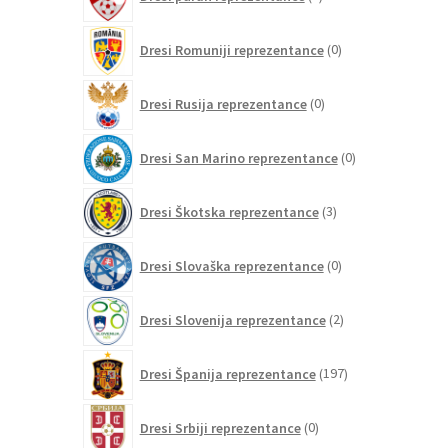
izdelki
0
Dresi Romuniji reprezentance
0
izdelkov
0
Dresi Rusija reprezentance
0
izdelkov
0
Dresi San Marino reprezentance
0
izdelkov
3
Dresi Škotska reprezentance
3
izdelki
0
Dresi Slovaška reprezentance
0
izdelkov
2
Dresi Slovenija reprezentance
2
izdelka
197
Dresi Španija reprezentance
197
izdelkov
0
Dresi Srbiji reprezentance
0
izdelkov