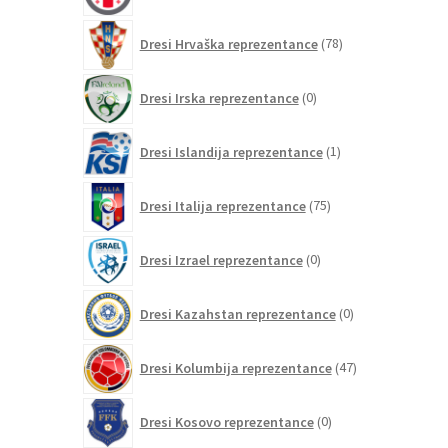
78
Dresi Hrvaška reprezentance
78
izdelkov
0
Dresi Irska reprezentance
0
izdelkov
1
Dresi Islandija reprezentance
1
izdelek
75
Dresi Italija reprezentance
75
izdelkov
0
Dresi Izrael reprezentance
0
izdelkov
0
Dresi Kazahstan reprezentance
0
izdelkov
47
Dresi Kolumbija reprezentance
47
izdelkov
0
Dresi Kosovo reprezentance
0
izdelkov