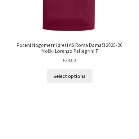
Poceni Nogometni dresi AS Roma Domači 2025-26
Moški Lorenzo Pellegrini 7
€
34.00
Ta
Select options
izdelek
Po
ima
več
različic.
Možnosti
lahko
izberete
na