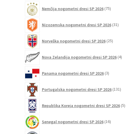
75
Nemčija nogometni dresi SP 2026
75
izdelkov
31
Nizozemska nogometni dresi SP 2026
31
izdelkov
25
Norveška nogometni dresi SP 2026
25
izdelkov
4
Nova Zelandija nogometni dresi SP 2026
4
izdelki
3
Panama nogometni dresi SP 2026
3
izdelki
131
Portugalska nogometni dresi SP 2026
131
izdelko
5
Republika Koreja nogometni dresi SP 2026
5
izdel
16
Senegal nogometni dresi SP 2026
16
izdelkov
6