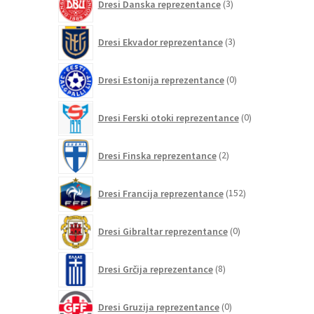
Dresi Danska reprezentance
3
izdelki
3
Dresi Ekvador reprezentance
3
izdelki
0
Dresi Estonija reprezentance
0
izdelkov
0
Dresi Ferski otoki reprezentance
0
izdelkov
2
Dresi Finska reprezentance
2
izdelka
152
Dresi Francija reprezentance
152
izdelkov
0
Dresi Gibraltar reprezentance
0
izdelkov
8
Dresi Grčija reprezentance
8
izdelkov
0
Dresi Gruzija reprezentance
0
izdelkov