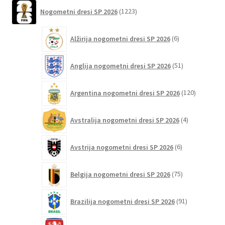
1223
strani
Nogometni dresi SP 2026
1223
izdelkov
izdelka
6
Alžirija nogometni dresi SP 2026
6
izdelkov
51
Anglija nogometni dresi SP 2026
51
izdelkov
120
Argentina nogometni dresi SP 2026
120
izdelkov
4
Avstralija nogometni dresi SP 2026
4
izdelki
6
Avstrija nogometni dresi SP 2026
6
izdelkov
75
Belgija nogometni dresi SP 2026
75
izdelkov
91
Brazilija nogometni dresi SP 2026
91
izdelkov
4