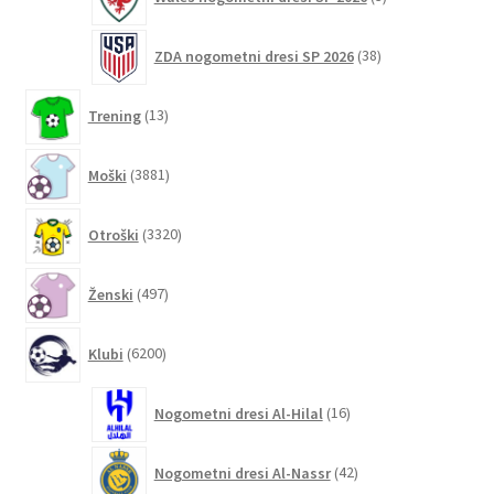
izdelki
38
ZDA nogometni dresi SP 2026
38
izdelkov
13
Trening
13
izdelkov
3881
Moški
3881
izdelkov
3320
Otroški
3320
izdelkov
497
Ženski
497
izdelkov
6200
Klubi
6200
izdelkov
16
Nogometni dresi Al-Hilal
16
izdelkov
42
Nogometni dresi Al-Nassr
42
izdelkov