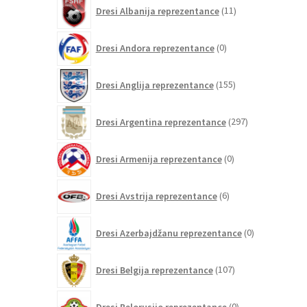
11
Dresi Albanija reprezentance
11
izdelkov
0
Dresi Andora reprezentance
0
izdelkov
155
Dresi Anglija reprezentance
155
izdelkov
297
Dresi Argentina reprezentance
297
izdelkov
0
Dresi Armenija reprezentance
0
izdelkov
6
Dresi Avstrija reprezentance
6
izdelkov
0
Dresi Azerbajdžanu reprezentance
0
izdelkov
107
Dresi Belgija reprezentance
107
izdelkov
0
Dresi Belorusijo reprezentance
0