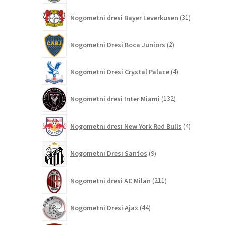
31
Nogometni dresi Bayer Leverkusen
31
izdelkov
2
Nogometni Dresi Boca Juniors
2
izdelka
4
Nogometni Dresi Crystal Palace
4
izdelki
132
Nogometni dresi Inter Miami
132
izdelkov
4
Nogometni dresi New York Red Bulls
4
izdelki
9
Nogometni Dresi Santos
9
izdelkov
211
Nogometni dresi AC Milan
211
izdelkov
44
Nogometni Dresi Ajax
44
izdelkov