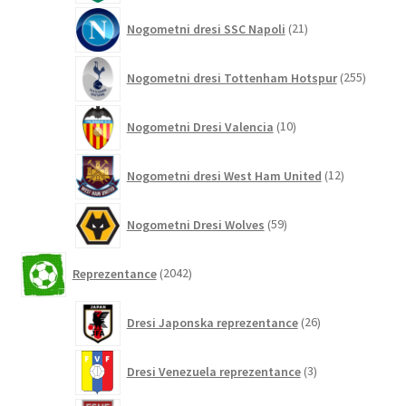
21
Nogometni dresi SSC Napoli
21
izdelkov
255
Nogometni dresi Tottenham Hotspur
255
izdelko
10
Nogometni Dresi Valencia
10
izdelkov
12
Nogometni dresi West Ham United
12
izdelkov
59
Nogometni Dresi Wolves
59
izdelkov
2042
Reprezentance
2042
izdelkov
26
Dresi Japonska reprezentance
26
izdelkov
3
Dresi Venezuela reprezentance
3
izdelki