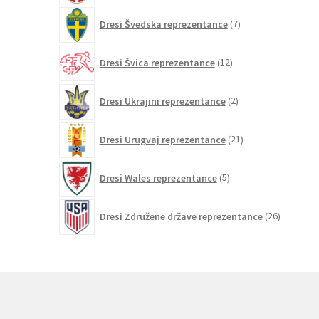
7
Dresi Švedska reprezentance
7
izdelkov
12
Dresi Švica reprezentance
12
izdelkov
2
Dresi Ukrajini reprezentance
2
izdelka
21
Dresi Urugvaj reprezentance
21
izdelkov
5
Dresi Wales reprezentance
5
izdelkov
26
Dresi Združene države reprezentance
26
izdelkov