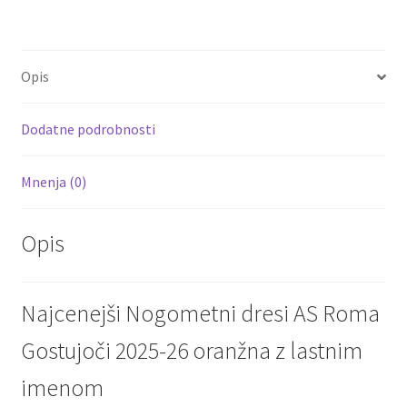
ce
wi
m
nt
e
h
imenom
b
tt
ai
er
d
ar
količina
o
er
l
es
di
e
Opis
o
t
t
k
Dodatne podrobnosti
Mnenja (0)
Opis
Najcenejši Nogometni dresi AS Roma
Gostujoči 2025-26 oranžna z lastnim
imenom