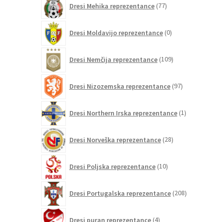
Dresi Mehika reprezentance
77
izdelkov
0
Dresi Moldavijo reprezentance
0
izdelkov
109
Dresi Nemčija reprezentance
109
izdelkov
97
Dresi Nizozemska reprezentance
97
izdelkov
1
Dresi Northern Irska reprezentance
1
izdelek
28
Dresi Norveška reprezentance
28
izdelkov
10
Dresi Poljska reprezentance
10
izdelkov
208
Dresi Portugalska reprezentance
208
izdelkov
4
Dresi puran reprezentance
4