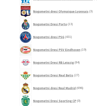
izdelk
3
Nogometni dresi Olympique Lyonnais
3
izdelki
13
Nogometni Dresi Porto
13
izdelkov
431
Nogometni dresi PSG
431
izdelkov
19
Nogometni Dresi PSV Eindhoven
19
izdelkov
84
Nogometni Dresi RB Leipzig
84
izdelkov
27
Nogometni Dresi Real Betis
27
izdelkov
696
Nogometni dresi Real Madrid
696
izdelkov
0
Nogometni Dresi Sporting CP
0
izdelkov