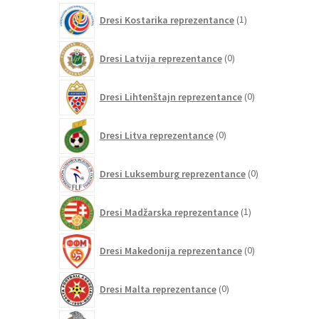
1
Dresi Kostarika reprezentance
1
izdelek
0
Dresi Latvija reprezentance
0
izdelkov
0
Dresi Lihtenštajn reprezentance
0
izdelkov
0
Dresi Litva reprezentance
0
izdelkov
0
Dresi Luksemburg reprezentance
0
izdelkov
1
Dresi Madžarska reprezentance
1
izdelek
0
Dresi Makedonija reprezentance
0
izdelkov
0
Dresi Malta reprezentance
0
izdelkov
77