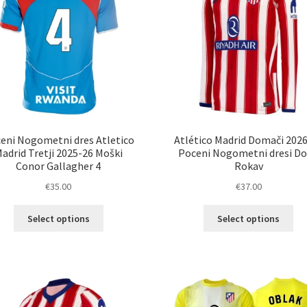
eni Nogometni dres Atletico
Atlético Madrid Domači 202
adrid Tretji 2025-26 Moški
Poceni Nogometni dresi Do
Conor Gallagher 4
Rokav
€
35.00
€
37.00
Ta
Ta
Select options
Select options
izdelek
izd
ima
im
več
ve
različic.
razl
Možnosti
Mož
lahko
lah