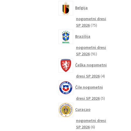
izdelkov
Belgija
nogometni dresi
75
SP 2026
75
izdelkov
Brazilija
nogometni dresi
91
SP 2026
91
izdelkov
Češka nogometni
4
dresi SP 2026
4
izdelki
Čile nogometni
5
dresi SP 2026
5
izdelkov
Curaçao
nogometni dresi
6
SP 2026
6