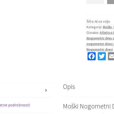
Dresi
Atletico
Madrid
Domači
Šifra:
Ni na voljo
Kategoriji:
Moški
,
2025-
Oznake:
Atletico 
26
Nogometni dres s
Moški
nogometni dresi 
Nahuel
Nogometni dresi
Molina
Fa
T
16
ce
wi
količina
b
tt
o
er
Opis
o
s
k
Moški Nogometni D
atne podrobnosti