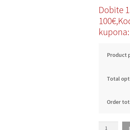
Dobite 
100€,Ko
kupona:
Product p
Total opt
Order tot
Nogometni