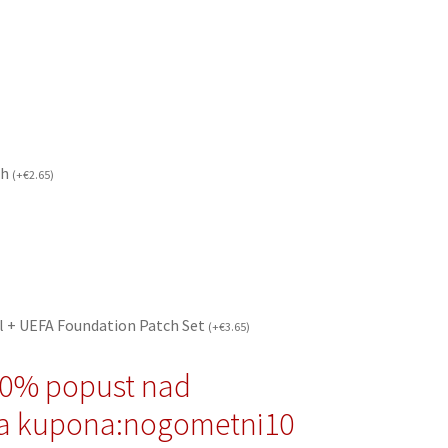
ch
(
+
€
2.65
)
l + UEFA Foundation Patch Set
(
+
€
3.65
)
10% popust nad
a kupona:nogometni10