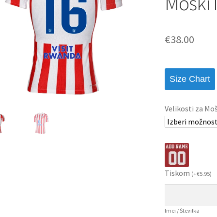
Moški 
€
38.00
Size Chart
Velikosti za Mo
Tiskom
(
+
€
5.95
)
Imei / Številka