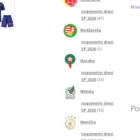
Mnen
nogometni dresi
47
SP 2026
47
izdelkov
Madžarska
nogometni dresi
1
SP 2026
1
izdelek
Maroko
nogometni dresi
23
SP 2026
23
izdelkov
Mehika
nogometni dresi
Po
32
SP 2026
32
izdelkov
Nemčija
nogometni dresi