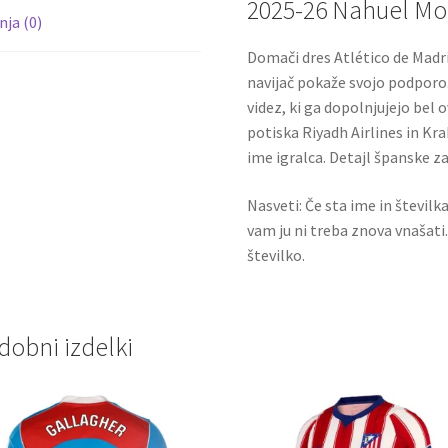
2025-26 Nahuel Mo
ja (0)
Domači dres Atlético de Madri
navijač pokaže svojo podporo.
videz, ki ga dopolnjujejo bel
potiska Riyadh Airlines in Kr
ime igralca. Detajl španske z
Nasveti: Če sta ime in številk
vam ju ni treba znova vnašati
številko.
dobni izdelki