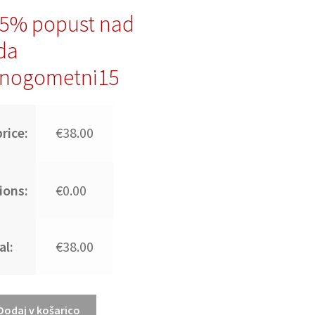
15% popust nad
da
nogometni15
rice:
€38.00
ions:
€0.00
al:
€38.00
Dodaj v košarico