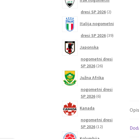
Irak nogometni
2
dresi SP 2026
2
izdelka
Italija nogometni
39
dresi SP 2026
39
izdelkov
Japonska
nogometni dresi
26
SP 2026
26
izdelkov
Južna Afrika
nogometni dresi
6
SP 2026
6
izdelkov
Kanada
Opi
nogometni dresi
12
SP 2026
12
Dod
izdelkov
Kolumbija