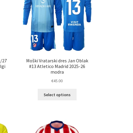
6/27
Moški Vratarski dres Jan Oblak
lgi
#13 Atletico Madrid 2025-26
modra
€
45.00
Ta
Select options
elek
izdelek
a
ima
č
več
ičic.
različic.
nosti
Možnosti
ko
lahko