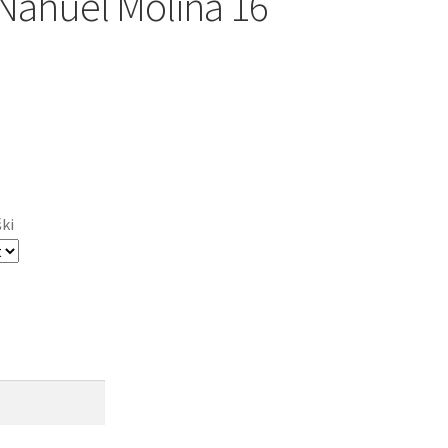
Nahuel Molina 16
ški