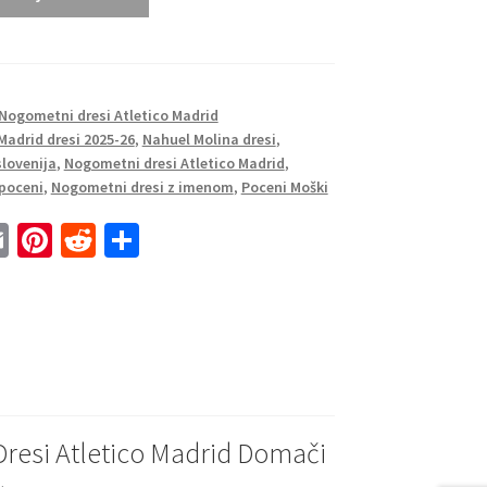
Nogometni dresi Atletico Madrid
Madrid dresi 2025-26
,
Nahuel Molina dresi
,
lovenija
,
Nogometni dresi Atletico Madrid
,
poceni
,
Nogometni dresi z imenom
,
Poceni Moški
E
Pi
R
S
m
nt
e
h
ai
er
d
ar
l
es
di
e
t
t
resi Atletico Madrid Domači