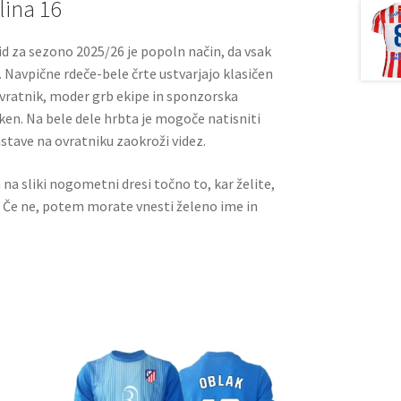
lina 16
d za sezono 2025/26 je popoln način, da vsak
 Navpične rdeče-bele črte ustvarjajo klasičen
 ovratnik, moder grb ekipe in sponzorska
aken. Na bele dele hrbta je mogoče natisniti
astave na ovratniku zaokroži videz.
a na sliki nogometni dresi točno to, kar želite,
. Če ne, potem morate vnesti želeno ime in