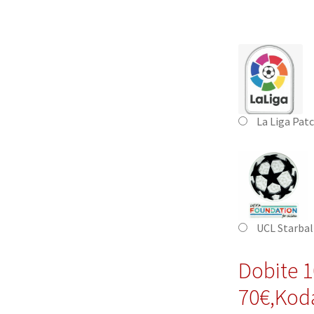
La Liga Pat
UCL Starbal
Dobite 
70€,Kod