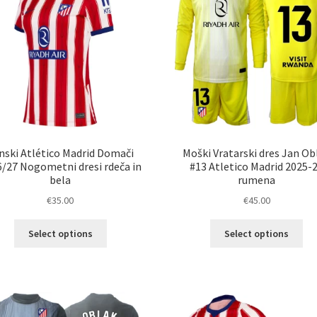
izberete
izb
na
na
strani
str
izdelka
izd
nski Atlético Madrid Domači
Moški Vratarski dres Jan Ob
/27 Nogometni dresi rdeča in
#13 Atletico Madrid 2025-
bela
rumena
€
35.00
€
45.00
Ta
Ta
Select options
Select options
izdelek
izd
ima
im
več
ve
različic.
razl
Možnosti
Mož