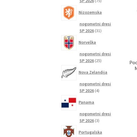
75
SP 2026
75
izdelkov
Nizozemska
nogometni dresi
31
SP 2026
31
izdelkov
Norveška
nogometni dresi
25
SP 2026
25
Poc
izdelkov
M
Nova Zelandija
nogometni dresi
4
SP 2026
4
izdelki
Panama
nogometni dresi
3
SP 2026
3
izdelki
Portugalska