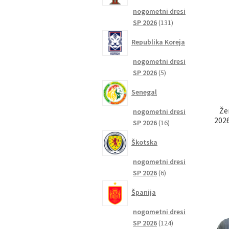
nogometni dresi
131
SP 2026
131
izdelkov
Republika Koreja
nogometni dresi
5
SP 2026
5
izdelkov
Senegal
Že
nogometni dresi
2026
16
SP 2026
16
izdelkov
Škotska
nogometni dresi
6
SP 2026
6
izdelkov
Španija
nogometni dresi
124
SP 2026
124