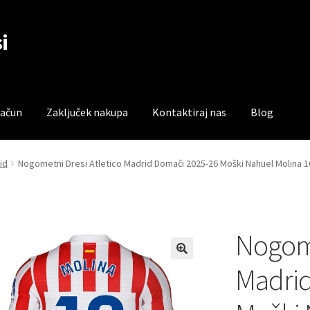
i
račun
Zaključek nakupa
Kontaktiraj nas
Blog
čun
Trgovina
Zaključek nakupa
id
Nogometni Dresi Atletico Madrid Domači 2025-26 Moški Nahuel Molina 1
Nogome
Madrid