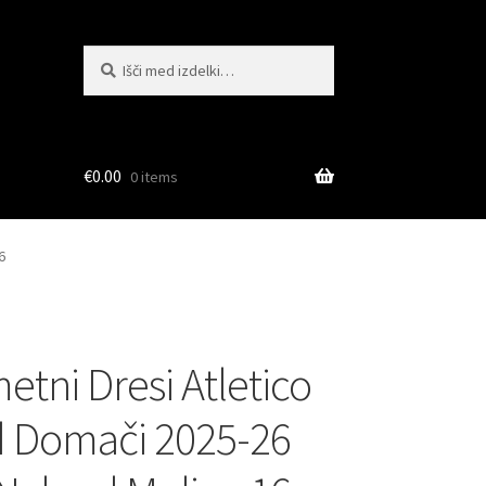
Išči:
Iskanje
€
0.00
0 items
6
tni Dresi Atletico
 Domači 2025-26