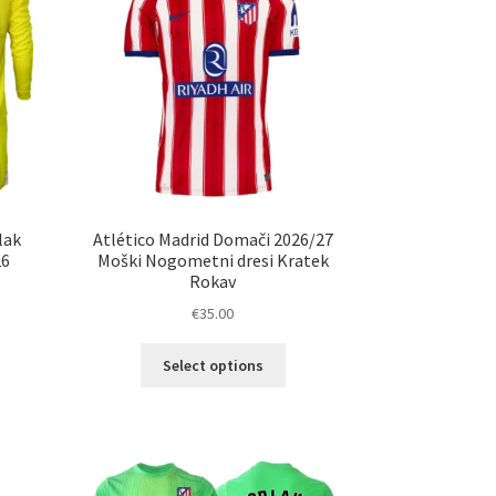
erete
izberete
na
ani
strani
elka
izdelka
lak
Atlético Madrid Domači 2026/27
26
Moški Nogometni dresi Kratek
Rokav
€
35.00
Ta
Select options
elek
izdelek
a
ima
č
več
ičic.
različic.
nosti
Možnosti