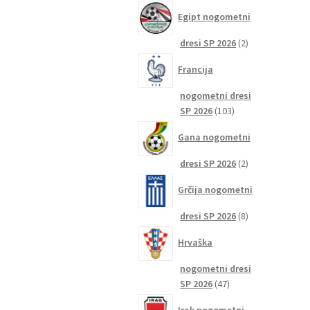
izdelkov
Egipt nogometni
2
dresi SP 2026
2
izdelka
Francija
nogometni dresi
103
SP 2026
103
izdelki
Gana nogometni
2
dresi SP 2026
2
izdelka
Grčija nogometni
8
dresi SP 2026
8
izdelkov
Hrvaška
nogometni dresi
47
SP 2026
47
izdelkov