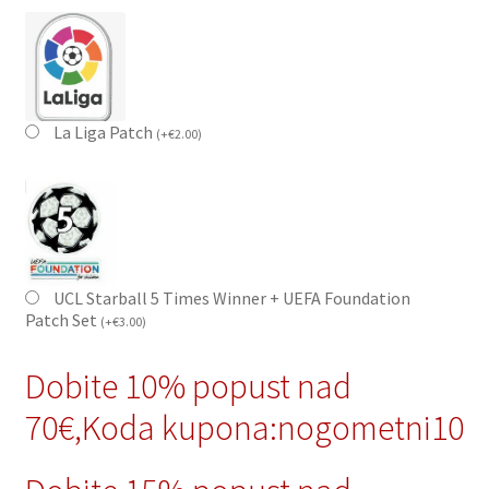
La Liga Patch
(
+
€
2.00
)
UCL Starball 5 Times Winner + UEFA Foundation
Patch Set
(
+
€
3.00
)
Dobite 10% popust nad
70€,Koda kupona:nogometni10