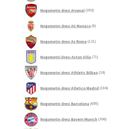
350
Nogometni dresi Arsenal
350
izdelkov
8
Nogometni dresi AS Monaco
8
izdelkov
121
Nogometni dresi As Roma
121
izdelkov
71
Nogometni Dresi Aston Villa
71
izdelkov
24
Nogometni dresi Athletic Bilbao
24
izdelkov
184
Nogometni dresi Atletico Madrid
184
izdelkov
695
Nogometni dresi Barcelona
695
izdelkov
306
Nogometni dresi Bayern Munich
306
izdelkov