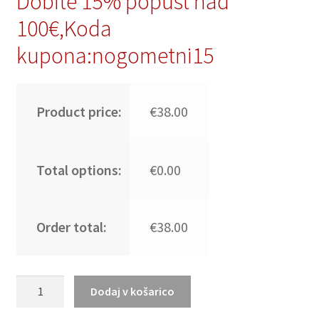
Dobite 15% popust nad
100€,Koda
kupona:nogometni15
Product price:
€38.00
Total options:
€0.00
Order total:
€38.00
Nogometni
Dodaj v košarico
dresi