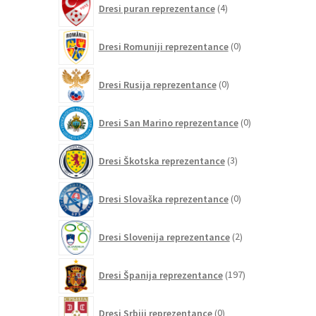
Dresi puran reprezentance
4
izdelki
0
Dresi Romuniji reprezentance
0
izdelkov
0
Dresi Rusija reprezentance
0
izdelkov
0
Dresi San Marino reprezentance
0
izdelkov
3
Dresi Škotska reprezentance
3
izdelki
0
Dresi Slovaška reprezentance
0
izdelkov
2
Dresi Slovenija reprezentance
2
izdelka
197
Dresi Španija reprezentance
197
izdelkov
0
Dresi Srbiji reprezentance
0