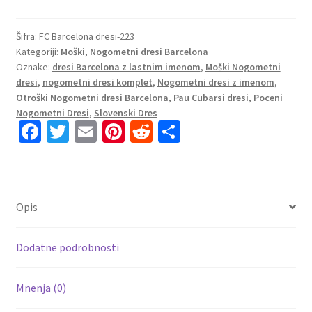
kompleti
FC
Barcelona
Šifra:
FC Barcelona dresi-223
Kategoriji:
Moški
,
Nogometni dresi Barcelona
Domači
Oznake:
dresi Barcelona z lastnim imenom
,
Moški Nogometni
2025-
dresi
,
nogometni dresi komplet
,
Nogometni dresi z imenom
,
26
Otroški Nogometni dresi Barcelona
,
Pau Cubarsi dresi
,
Poceni
tisk
Nogometni Dresi
,
Slovenski Dres
Pau
Fa
T
E
Pi
R
S
Cubarsí
ce
wi
m
nt
e
h
2
b
tt
ai
er
d
ar
količina
o
er
l
es
di
e
Opis
o
t
t
k
Dodatne podrobnosti
Mnenja (0)