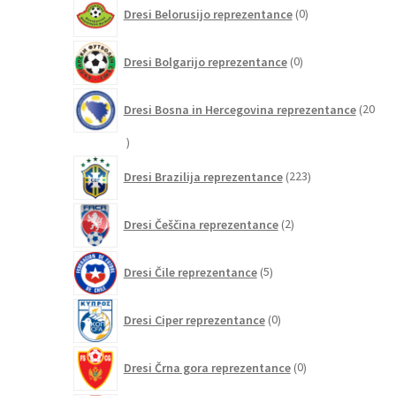
0
Dresi Belorusijo reprezentance
0
izdelkov
0
Dresi Bolgarijo reprezentance
0
izdelkov
Dresi Bosna in Hercegovina reprezentance
20
20
izdelkov
223
Dresi Brazilija reprezentance
223
izdelkov
2
Dresi Češčina reprezentance
2
izdelka
5
Dresi Čile reprezentance
5
izdelkov
0
Dresi Ciper reprezentance
0
izdelkov
0
Dresi Črna gora reprezentance
0
izdelkov