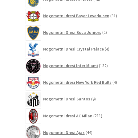
izdelkov
31
Nogometni dresi Bayer Leverkusen
31
izdelkov
2
Nogometni Dresi Boca Juniors
2
izdelka
4
Nogometni Dresi Crystal Palace
4
izdelki
132
Nogometni dresi Inter Miami
132
izdelkov
4
Nogometni dresi New York Red Bulls
4
izdelki
9
Nogometni Dresi Santos
9
izdelkov
211
Nogometni dresi AC Milan
211
izdelkov
44
Nogometni Dresi Ajax
44
izdelkov