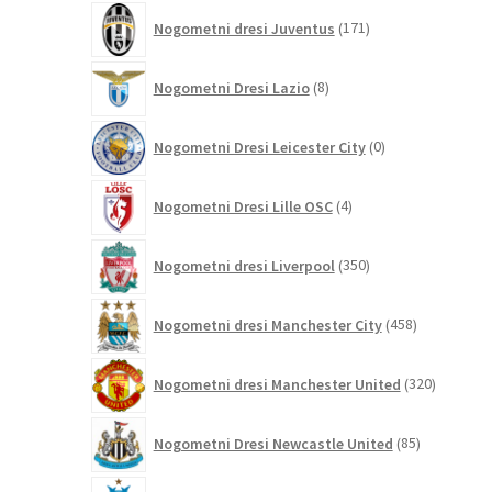
171
Nogometni dresi Juventus
171
izdelkov
8
Nogometni Dresi Lazio
8
izdelkov
0
Nogometni Dresi Leicester City
0
izdelkov
4
Nogometni Dresi Lille OSC
4
izdelki
350
Nogometni dresi Liverpool
350
izdelkov
458
Nogometni dresi Manchester City
458
izdelkov
320
Nogometni dresi Manchester United
320
izdelkov
85
Nogometni Dresi Newcastle United
85
izdelkov
0