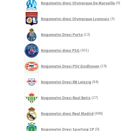
Nogometni dresi Olympique De Marseille
0
izdelk
3
Nogometni dresi Olympique Lyonnais
3
izdelki
13
Nogometni Dresi Porto
13
izdelkov
431
Nogometni dresi PSG
431
izdelkov
19
Nogometni Dresi PSV Eindhoven
19
izdelkov
84
Nogometni Dresi RB Leipzig
84
izdelkov
27
Nogometni Dresi Real Betis
27
izdelkov
696
Nogometni dresi Real Madrid
696
izdelkov
0
Nogometni Dresi Sporting CP
0