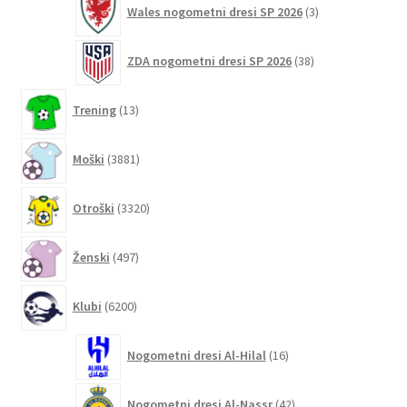
Wales nogometni dresi SP 2026
3
izdelki
38
ZDA nogometni dresi SP 2026
38
izdelkov
13
Trening
13
izdelkov
3881
Moški
3881
izdelkov
3320
Otroški
3320
izdelkov
497
Ženski
497
izdelkov
6200
Klubi
6200
izdelkov
16
Nogometni dresi Al-Hilal
16
izdelkov
42
Nogometni dresi Al-Nassr
42