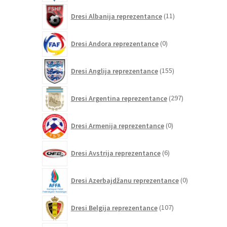
11
Dresi Albanija reprezentance
11
izdelkov
0
Dresi Andora reprezentance
0
izdelkov
155
Dresi Anglija reprezentance
155
izdelkov
297
Dresi Argentina reprezentance
297
izdelkov
0
Dresi Armenija reprezentance
0
izdelkov
6
Dresi Avstrija reprezentance
6
izdelkov
0
Dresi Azerbajdžanu reprezentance
0
izdelkov
107
Dresi Belgija reprezentance
107
izdelkov