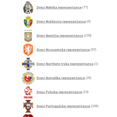
77
Dresi Mehika reprezentance
77
izdelkov
0
Dresi Moldavijo reprezentance
0
izdelkov
109
Dresi Nemčija reprezentance
109
izdelkov
97
Dresi Nizozemska reprezentance
97
izdelkov
1
Dresi Northern Irska reprezentance
1
izdelek
28
Dresi Norveška reprezentance
28
izdelkov
10
Dresi Poljska reprezentance
10
izdelkov
208
Dresi Portugalska reprezentance
208
izdelkov
4