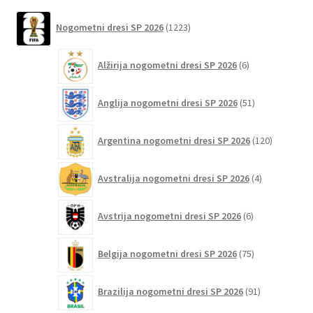
več
različic.
1223
Nogometni dresi SP 2026
1223
izdelkov
Možnosti
lahko
6
Alžirija nogometni dresi SP 2026
6
izberete
izdelkov
na
51
Anglija nogometni dresi SP 2026
51
strani
izdelkov
izdelka
120
Argentina nogometni dresi SP 2026
120
izdelkov
4
Avstralija nogometni dresi SP 2026
4
izdelki
6
Avstrija nogometni dresi SP 2026
6
izdelkov
75
Belgija nogometni dresi SP 2026
75
izdelkov
91
Brazilija nogometni dresi SP 2026
91
izdelkov