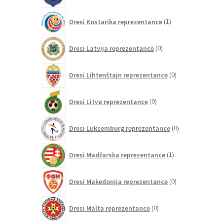
1
Dresi Kostarika reprezentance
1
izdelek
0
Dresi Latvija reprezentance
0
izdelkov
0
Dresi Lihtenštajn reprezentance
0
izdelkov
0
Dresi Litva reprezentance
0
izdelkov
0
Dresi Luksemburg reprezentance
0
izdelkov
1
Dresi Madžarska reprezentance
1
izdelek
0
Dresi Makedonija reprezentance
0
izdelkov
0
Dresi Malta reprezentance
0
izdelkov