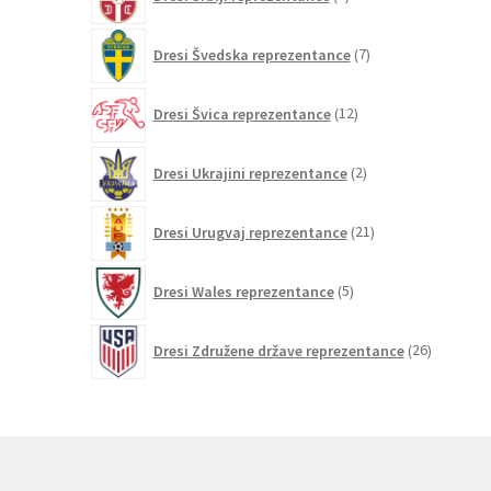
izdelkov
7
Dresi Švedska reprezentance
7
izdelkov
12
Dresi Švica reprezentance
12
izdelkov
2
Dresi Ukrajini reprezentance
2
izdelka
21
Dresi Urugvaj reprezentance
21
izdelkov
5
Dresi Wales reprezentance
5
izdelkov
26
Dresi Združene države reprezentance
26
izdelkov