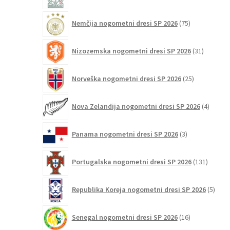
75
Nemčija nogometni dresi SP 2026
75
izdelkov
31
Nizozemska nogometni dresi SP 2026
31
izdelkov
25
Norveška nogometni dresi SP 2026
25
izdelkov
4
Nova Zelandija nogometni dresi SP 2026
4
izdelki
3
Panama nogometni dresi SP 2026
3
izdelki
131
Portugalska nogometni dresi SP 2026
131
izdelko
5
Republika Koreja nogometni dresi SP 2026
5
izdel
16
Senegal nogometni dresi SP 2026
16
izdelkov