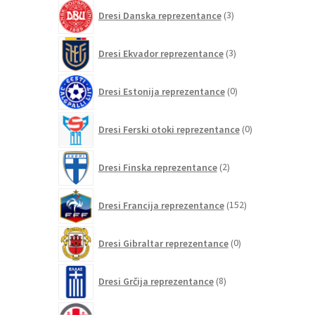
3
Dresi Danska reprezentance
3
izdelki
3
Dresi Ekvador reprezentance
3
izdelki
0
Dresi Estonija reprezentance
0
izdelkov
0
Dresi Ferski otoki reprezentance
0
izdelkov
2
Dresi Finska reprezentance
2
izdelka
152
Dresi Francija reprezentance
152
izdelkov
0
Dresi Gibraltar reprezentance
0
izdelkov
8
Dresi Grčija reprezentance
8
izdelkov
0