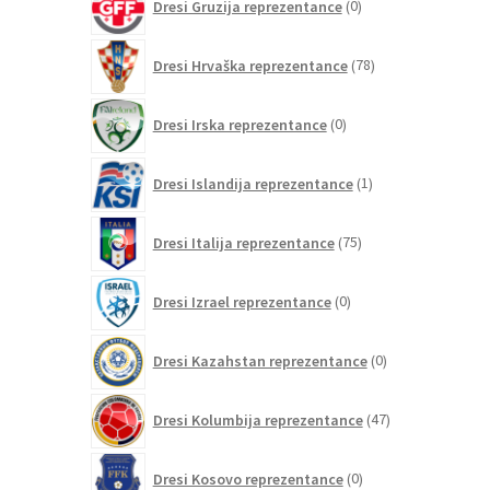
Dresi Gruzija reprezentance
0
izdelkov
78
Dresi Hrvaška reprezentance
78
izdelkov
0
Dresi Irska reprezentance
0
izdelkov
1
Dresi Islandija reprezentance
1
izdelek
75
Dresi Italija reprezentance
75
izdelkov
0
Dresi Izrael reprezentance
0
izdelkov
0
Dresi Kazahstan reprezentance
0
izdelkov
47
Dresi Kolumbija reprezentance
47
izdelkov
0
Dresi Kosovo reprezentance
0
izdelkov