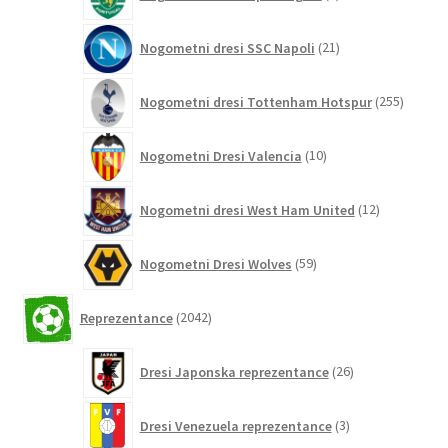
izdelkov
21
Nogometni dresi SSC Napoli
21
izdelkov
255
Nogometni dresi Tottenham Hotspur
255
izdelko
10
Nogometni Dresi Valencia
10
izdelkov
12
Nogometni dresi West Ham United
12
izdelkov
59
Nogometni Dresi Wolves
59
izdelkov
2042
Reprezentance
2042
izdelkov
26
Dresi Japonska reprezentance
26
izdelkov
3
Dresi Venezuela reprezentance
3
izdelki