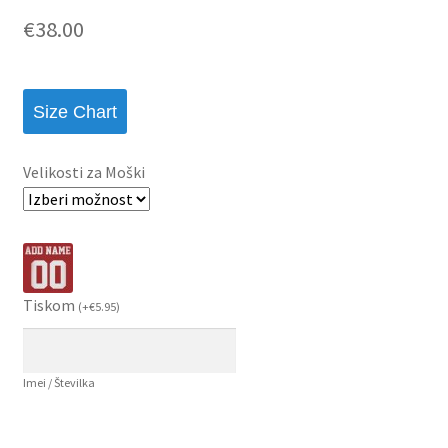
€
38.00
Size Chart
Velikosti za Moški
Tiskom
(
+
€
5.95
)
Imei / Številka