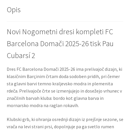
Opis
Novi Nogometni dresi kompleti FC
Barcelona Domači 2025-26 tisk Pau
Cubarsí 2
Dres FC Barcelona Domači 2025-26 ima prelivajoč dizajn, ki
klasičnim Barçinim črtam doda sodoben pridih, pri čemer
sta glavni barvi temno kraljevsko modra in plemenita
rdeča. Prelivajoče črte se izmenjujejo in dosežejo vrhunec v
značilnih barvah kluba: bordo kot glavna barva in
mornarsko modra na raglan rokavih.
Klubski grb, ki ohranja osrednji dizajn iz prejšnje sezone, se
vrača na levi strani prsi, dopolnjuje pa ga svetlo rumen