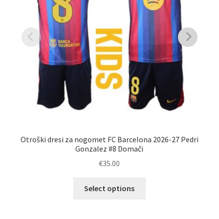
Otroški dresi za nogomet FC Barcelona 2026-27 Pedri
Gonzalez #8 Domači
€
35.00
Ta
Select options
izdelek
ima