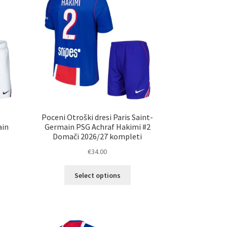
Poceni Otroški dresi Paris Saint-
ain
Germain PSG Achraf Hakimi #2
Domači 2026/27 kompleti
€
34.00
Ta
Select options
elek
izdelek
a
ima
č
več
ičic.
različic.
nosti
Možnosti