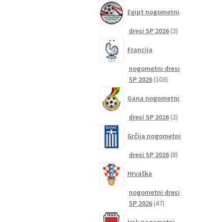
izdelkov
Egipt nogometni
2
dresi SP 2026
2
izdelka
Francija
nogometni dresi
103
SP 2026
103
izdelki
Gana nogometni
2
dresi SP 2026
2
izdelka
Grčija nogometni
8
dresi SP 2026
8
izdelkov
Hrvaška
nogometni dresi
47
SP 2026
47
izdelkov