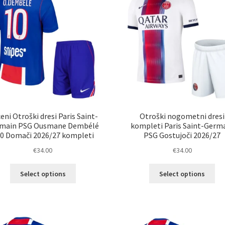
eni Otroški dresi Paris Saint-
Otroški nogometni dresi
main PSG Ousmane Dembélé
kompleti Paris Saint-Germ
0 Domači 2026/27 kompleti
PSG Gostujoči 2026/27
€
34.00
€
34.00
Ta
Ta
Select options
Select options
izdelek
izd
ima
im
več
ve
različic.
razl
Možnosti
Mož