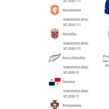
75
SP 2026
75
izdelkov
Nizozemska
nogometni dresi
31
SP 2026
31
izdelkov
Norveška
nogometni dresi
25
SP 2026
25
izdelkov
Poc
Nova Zelandija
Ger
#1
nogometni dresi
4
SP 2026
4
izdelki
Panama
nogometni dresi
3
SP 2026
3
izdelki
Portugalska