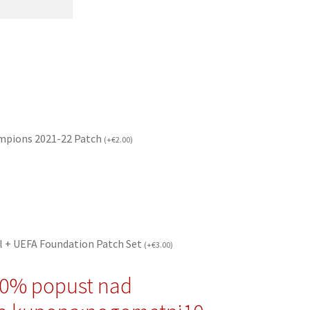
mpions 2021-22 Patch
(
+
€
2.00
)
l + UEFA Foundation Patch Set
(
+
€
3.00
)
10% popust nad