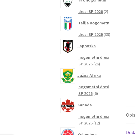
Irak nogometni
2
dresi SP 2026
2
izdelka
Italija nogometni
39
dresi SP 2026
39
izdelkov
Japonska
nogometni dresi
26
SP 2026
26
izdelkov
Južna Afrika
nogometni dresi
6
SP 2026
6
izdelkov
Kanada
Opi
nogometni dresi
12
SP 2026
12
izdelkov
Dod
Kolumbija