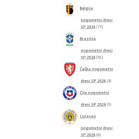
izdelkov
Belgija
nogometni dresi
75
SP 2026
75
izdelkov
Brazilija
nogometni dresi
91
SP 2026
91
izdelkov
Češka nogometni
4
dresi SP 2026
4
izdelki
Čile nogometni
5
dresi SP 2026
5
izdelkov
Curaçao
nogometni dresi
6
SP 2026
6