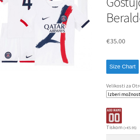
Gostuj
Berald
€
35.00
Size Chart
Velikosti za Otr
Tiskom
(
+
€
5.95
)