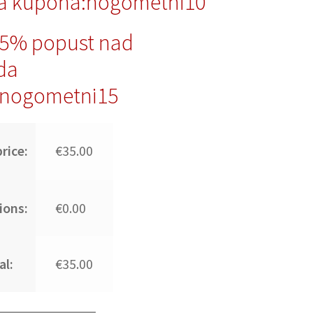
a kupona:nogometni10
15% popust nad
da
nogometni15
rice:
€35.00
ions:
€0.00
al:
€35.00