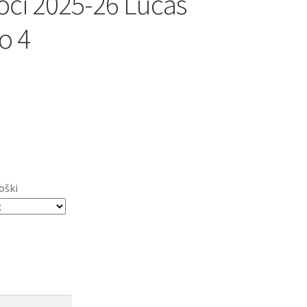
oči 2025-26 Lucas
o 4
oški