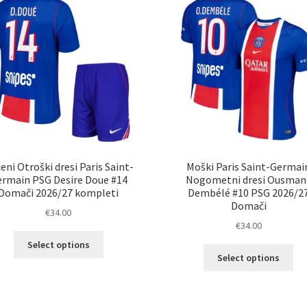
lahko
lah
izberete
izb
na
na
strani
str
izdelka
izd
eni Otroški dresi Paris Saint-
Moški Paris Saint-Germai
rmain PSG Desire Doue #14
Nogometni dresi Ousman
Domači 2026/27 kompleti
Dembélé #10 PSG 2026/2
Domači
€
34.00
€
34.00
Ta
Select options
Ta
izdelek
Select options
izd
ima
im
več
ve
različic.