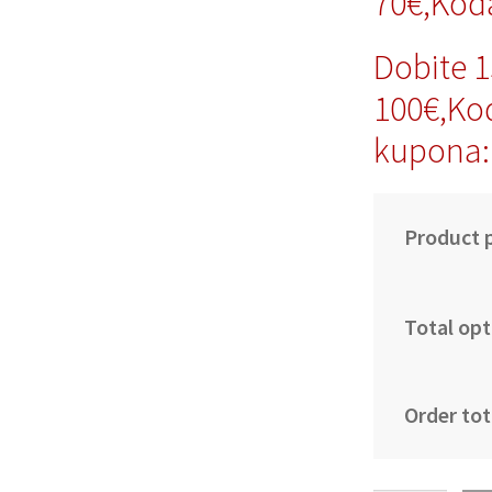
70€,Kod
Dobite 
100€,Ko
kupona:
Product p
Total opt
Order tot