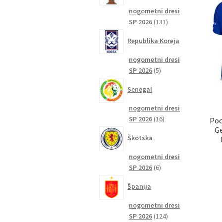
nogometni dresi
131
SP 2026
131
izdelkov
Republika Koreja
nogometni dresi
5
SP 2026
5
izdelkov
Senegal
nogometni dresi
16
SP 2026
16
Poc
Ge
izdelkov
Škotska
nogometni dresi
6
SP 2026
6
izdelkov
Španija
nogometni dresi
124
SP 2026
124