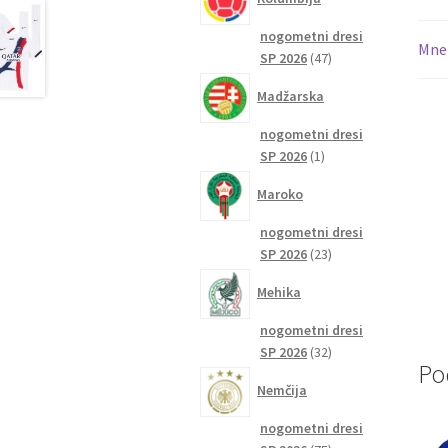
nogometni dresi
Mnen
47
SP 2026
47
izdelkov
Madžarska
nogometni dresi
1
SP 2026
1
izdelek
Maroko
nogometni dresi
23
SP 2026
23
izdelkov
Mehika
nogometni dresi
32
SP 2026
32
Po
izdelkov
Nemčija
nogometni dresi