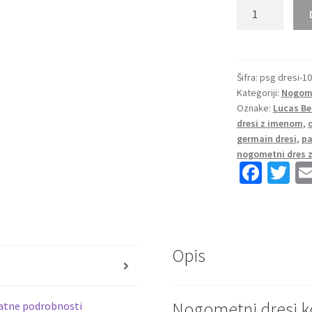
Nogometni
dresi
kompleti
Paris
Saint-
Šifra:
psg dresi-1
Kategoriji:
Nogome
Germain
Oznake:
Lucas Be
PSG
dresi z imenom
,
Gostujoči
germain dresi
,
pa
2025-
nogometni dres z
26
Fa
T
Lucas
ce
wi
Beraldo
b
tt
4
o
er
količina
Opis
o
s
k
Nogometni dresi k
atne podrobnosti