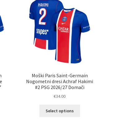
ko
lahko
erete
izberete
na
ani
strani
elka
izdelka
n
Moški Paris Saint-Germain
e
Nogometni dresi Achraf Hakimi
7
#2 PSG 2026/27 Domači
€
34.00
Ta
Select options
izdelek
elek
ima
a
več
č
različic.