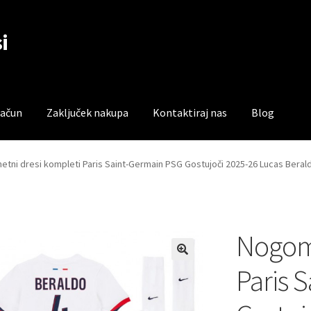
i
račun
Zaključek nakupa
Kontaktiraj nas
Blog
čun
Trgovina
Zaključek nakupa
tni dresi kompleti Paris Saint-Germain PSG Gostujoči 2025-26 Lucas Beral
Nogome
Paris 