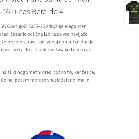
-26 Lucas Beraldo 4
PSG Gostujoči 2025-26 združuje eleganten
adi česar je odlična izbira za vse navijače
žejo svojo strast tudi zunaj doma. Izdelan je
to vas bo ta dres hladil med vsako tekmo ali
a na sliki nogometni dresi točno to, kar želite,
. Če ne, potem morate vnesti želeno ime in