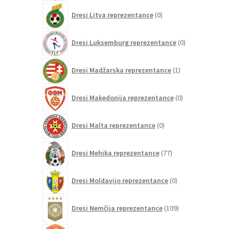
0
Dresi Litva reprezentance
0
izdelkov
0
Dresi Luksemburg reprezentance
0
izdelkov
1
Dresi Madžarska reprezentance
1
izdelek
0
Dresi Makedonija reprezentance
0
izdelkov
0
Dresi Malta reprezentance
0
izdelkov
77
Dresi Mehika reprezentance
77
izdelkov
0
Dresi Moldavijo reprezentance
0
izdelkov
109
Dresi Nemčija reprezentance
109
izdelkov
97