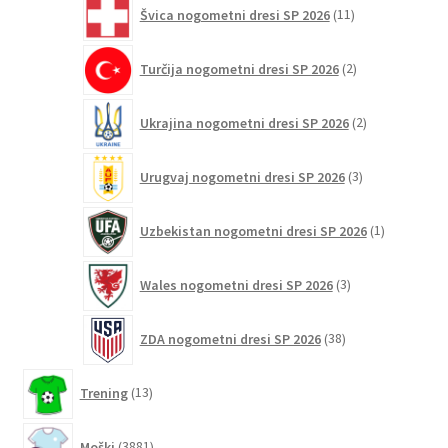
11
Švica nogometni dresi SP 2026
11
izdelkov
2
Turčija nogometni dresi SP 2026
2
izdelka
2
Ukrajina nogometni dresi SP 2026
2
izdelka
3
Urugvaj nogometni dresi SP 2026
3
izdelki
1
Uzbekistan nogometni dresi SP 2026
1
izdelek
3
Wales nogometni dresi SP 2026
3
izdelki
38
ZDA nogometni dresi SP 2026
38
izdelkov
13
Trening
13
izdelkov
3881
Moški
3881