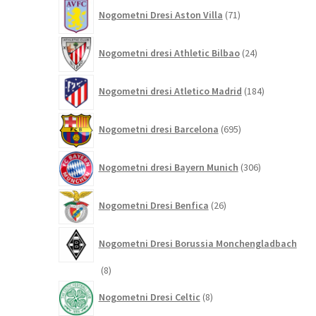
71
Nogometni Dresi Aston Villa
71
izdelkov
24
Nogometni dresi Athletic Bilbao
24
izdelkov
184
Nogometni dresi Atletico Madrid
184
izdelkov
695
Nogometni dresi Barcelona
695
izdelkov
306
Nogometni dresi Bayern Munich
306
izdelkov
26
Nogometni Dresi Benfica
26
izdelkov
Nogometni Dresi Borussia Monchengladbach
8
8
izdelkov
8
Nogometni Dresi Celtic
8
izdelkov