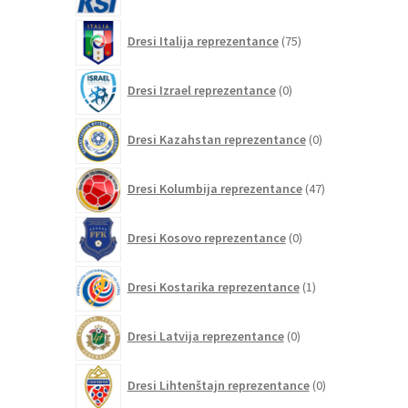
75
Dresi Italija reprezentance
75
izdelkov
0
Dresi Izrael reprezentance
0
izdelkov
0
Dresi Kazahstan reprezentance
0
izdelkov
47
Dresi Kolumbija reprezentance
47
izdelkov
0
Dresi Kosovo reprezentance
0
izdelkov
1
Dresi Kostarika reprezentance
1
izdelek
0
Dresi Latvija reprezentance
0
izdelkov
0
Dresi Lihtenštajn reprezentance
0
izdelkov