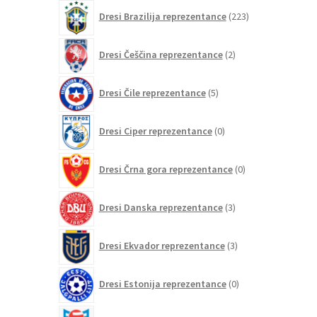
izdelkov
223
Dresi Brazilija reprezentance
223
izdelkov
2
Dresi Češčina reprezentance
2
izdelka
5
Dresi Čile reprezentance
5
izdelkov
0
Dresi Ciper reprezentance
0
izdelkov
0
Dresi Črna gora reprezentance
0
izdelkov
3
Dresi Danska reprezentance
3
izdelki
3
Dresi Ekvador reprezentance
3
izdelki
0
Dresi Estonija reprezentance
0
izdelkov
0