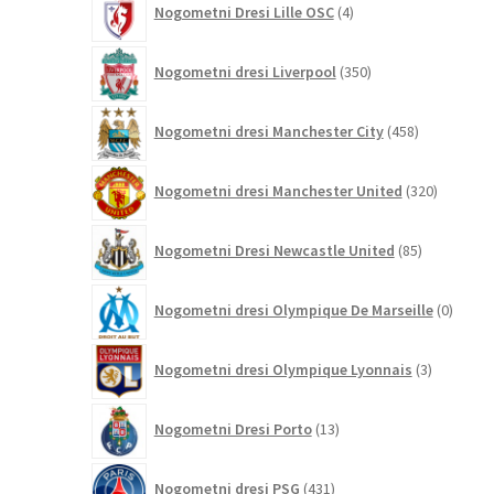
Nogometni Dresi Lille OSC
4
izdelki
350
Nogometni dresi Liverpool
350
izdelkov
458
Nogometni dresi Manchester City
458
izdelkov
320
Nogometni dresi Manchester United
320
izdelkov
85
Nogometni Dresi Newcastle United
85
izdelkov
0
Nogometni dresi Olympique De Marseille
0
izdelk
3
Nogometni dresi Olympique Lyonnais
3
izdelki
13
Nogometni Dresi Porto
13
izdelkov
431
Nogometni dresi PSG
431