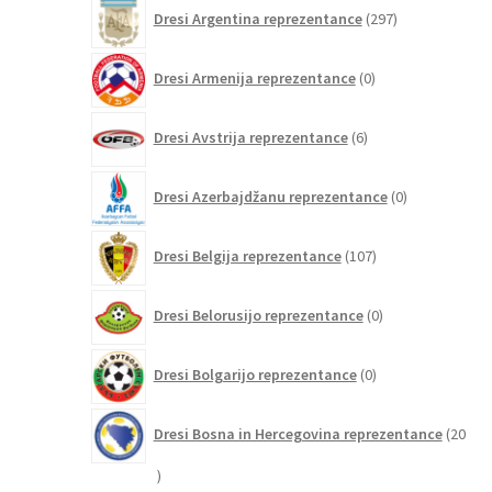
297
Dresi Argentina reprezentance
297
izdelkov
0
Dresi Armenija reprezentance
0
izdelkov
6
Dresi Avstrija reprezentance
6
izdelkov
0
Dresi Azerbajdžanu reprezentance
0
izdelkov
107
Dresi Belgija reprezentance
107
izdelkov
0
Dresi Belorusijo reprezentance
0
izdelkov
0
Dresi Bolgarijo reprezentance
0
izdelkov
Dresi Bosna in Hercegovina reprezentance
20
20