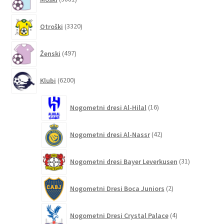
izdelkov
3320
Otroški
3320
izdelkov
497
Ženski
497
izdelkov
6200
Klubi
6200
izdelkov
16
Nogometni dresi Al-Hilal
16
izdelkov
42
Nogometni dresi Al-Nassr
42
izdelkov
31
Nogometni dresi Bayer Leverkusen
31
izdelkov
2
Nogometni Dresi Boca Juniors
2
izdelka
4
Nogometni Dresi Crystal Palace
4
izdelki