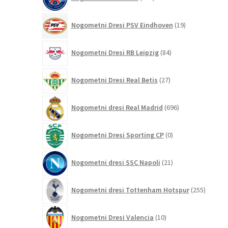
izdelkov
19
Nogometni Dresi PSV Eindhoven
19
izdelkov
84
Nogometni Dresi RB Leipzig
84
izdelkov
27
Nogometni Dresi Real Betis
27
izdelkov
696
Nogometni dresi Real Madrid
696
izdelkov
0
Nogometni Dresi Sporting CP
0
izdelkov
21
Nogometni dresi SSC Napoli
21
izdelkov
255
Nogometni dresi Tottenham Hotspur
255
izdelko
10
Nogometni Dresi Valencia
10
izdelkov