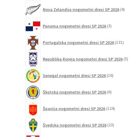
4
Nova Zelandija nogometni dresi SP 2026
4
izdelki
3
Panama nogometni dresi SP 2026
3
izdelki
131
Portugalska nogometni dresi SP 2026
131
izdelko
5
Republika Koreja nogometni dresi SP 2026
5
izdel
16
Senegal nogometni dresi SP 2026
16
izdelkov
6
Škotska nogometni dresi SP 2026
6
izdelkov
124
Španija nogometni dresi SP 2026
124
izdelkov
23
Švedska nogometni dresi SP 2026
23
izdelkov