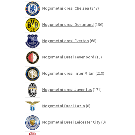
347
Nogometni dresi Chelsea
347
izdelkov
196
Nogometni dresi Dortmund
196
izdelkov
68
Nogometni dresi Everton
68
izdelkov
13
Nogometni Dresi Feyenoord
13
izdelkov
219
Nogometni dresi Inter Milan
219
izdelkov
171
Nogometni dresi Juventus
171
izdelkov
8
Nogometni Dresi Lazio
8
izdelkov
0
Nogometni Dresi Leicester City
0
izdelkov
4