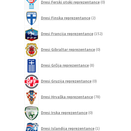
Dresi Ferski otoki reprezentance
0
izdelkov
2
Dresi Finska reprezentance
2
izdelka
152
Dresi Francija reprezentance
152
izdelkov
0
Dresi Gibraltar reprezentance
0
izdelkov
8
Dresi Grčija reprezentance
8
izdelkov
0
Dresi Gruzija reprezentance
0
izdelkov
78
Dresi Hrvaška reprezentance
78
izdelkov
0
Dresi Irska reprezentance
0
izdelkov
1
Dresi Islandija reprezentance
1
izdelek