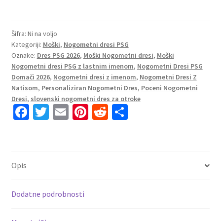
Paris
Saint-
Germain
Šifra:
Ni na voljo
Kategoriji:
Moški
,
Nogometni dresi PSG
PSG
Oznake:
Dres PSG 2026
,
Moški Nogometni dresi
,
Moški
Domači
Nogometni dresi PSG z lastnim imenom
,
Nogometni Dresi PSG
2026/27
Domači 2026
,
Nogometni dresi z imenom
,
Nogometni Dresi Z
količina
Natisom
,
Personaliziran Nogometni Dres
,
Poceni Nogometni
Dresi
,
slovenski nogometni dres za otroke
Fa
T
E
Pi
R
S
ce
wi
m
nt
e
h
b
tt
ai
er
d
ar
o
er
l
es
di
e
Opis
o
t
t
k
Dodatne podrobnosti