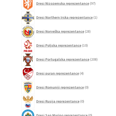
Dresi Nizozemska reprezentance
97
izdelkov
1
Dresi Northern Irska reprezentance
1
izdelek
28
Dresi Norveška reprezentance
28
izdelkov
10
Dresi Poljska reprezentance
10
izdelkov
208
Dresi Portugalska reprezentance
208
izdelkov
4
Dresi puran reprezentance
4
izdelki
0
Dresi Romuniji reprezentance
0
izdelkov
0
Dresi Rusija reprezentance
0
izdelkov
0
Dresi San Marino reprezentance
0