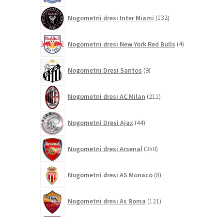
132
Nogometni dresi Inter Miami
132
izdelkov
4
Nogometni dresi New York Red Bulls
4
izdelki
9
Nogometni Dresi Santos
9
izdelkov
211
Nogometni dresi AC Milan
211
izdelkov
44
Nogometni Dresi Ajax
44
izdelkov
350
Nogometni dresi Arsenal
350
izdelkov
8
Nogometni dresi AS Monaco
8
izdelkov
121
Nogometni dresi As Roma
121
izdelkov