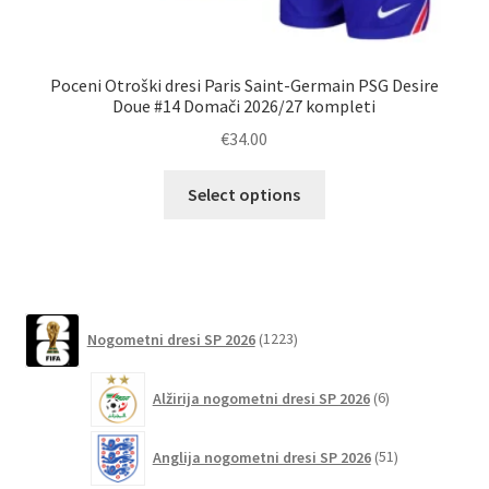
Poceni Otroški dresi Paris Saint-Germain PSG Desire
Mo
Doue #14 Domači 2026/27 kompleti
€
34.00
Ta
Select options
izdelek
ima
več
različic.
Možnosti
1223
Nogometni dresi SP 2026
1223
lahko
izdelkov
izberete
6
Alžirija nogometni dresi SP 2026
6
na
izdelkov
strani
51
izdelka
Anglija nogometni dresi SP 2026
51
izdelkov