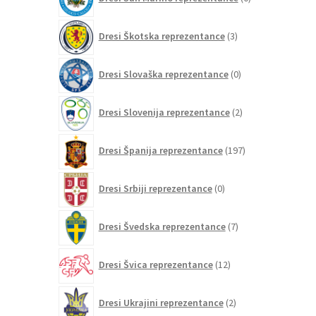
izdelkov
3
Dresi Škotska reprezentance
3
izdelki
0
Dresi Slovaška reprezentance
0
izdelkov
2
Dresi Slovenija reprezentance
2
izdelka
197
Dresi Španija reprezentance
197
izdelkov
0
Dresi Srbiji reprezentance
0
izdelkov
7
Dresi Švedska reprezentance
7
izdelkov
12
Dresi Švica reprezentance
12
izdelkov
2
Dresi Ukrajini reprezentance
2
izdelka