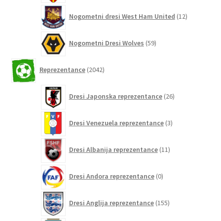
12
Nogometni dresi West Ham United
12
izdelkov
59
Nogometni Dresi Wolves
59
izdelkov
2042
Reprezentance
2042
izdelkov
26
Dresi Japonska reprezentance
26
izdelkov
3
Dresi Venezuela reprezentance
3
izdelki
11
Dresi Albanija reprezentance
11
izdelkov
0
Dresi Andora reprezentance
0
izdelkov
155
Dresi Anglija reprezentance
155
izdelkov